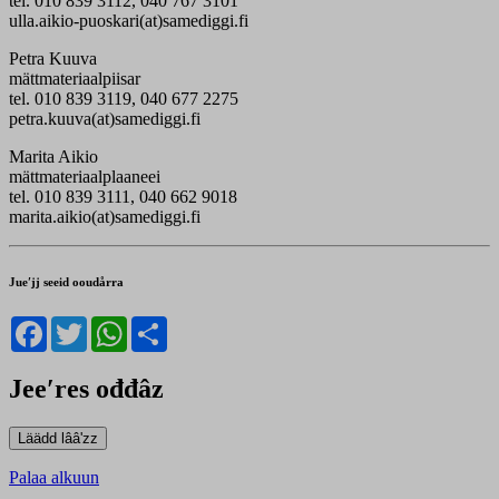
tel. 010 839 3112, 040 767 3101
ulla.aikio-puoskari(at)samediggi.fi
Petra Kuuva
mättmateriaalpiisar
tel. 010 839 3119, 040 677 2275
petra.kuuva(at)samediggi.fi
Marita Aikio
mättmateriaalplaaneei
tel. 010 839 3111, 040 662 9018
marita.aikio(at)samediggi.fi
Jueʹjj seeid ooudårra
Facebook
Twitter
WhatsApp
Share
Jeeʹres ođđâz
Palaa alkuun