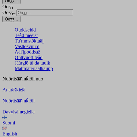
Ooʒʒ...
Ooʒʒ
Ooʒʒ...
Ooʒʒ...
Ouddseidd
Teâđ meeʹst
Tuʹmmstõktuâjj
Vasttõsvuuʹd
Ääiʹjpoddsaž
Õhttvuõtt-teâđ
Jåårǥlõʹtti da tuulk
Mättmateriaalkaupp
Nuõrttsääʹmǩiõll
nuo
Anarâškielâ
Nuõrttsääʹmǩiõll
Davvisámegiella
Suomi
English