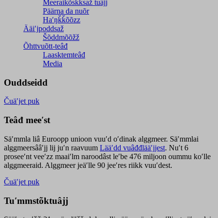
Meeraikõskksaž tuâjj
Päärna da nuõr
Haʹŋǩǩõõzz
Ääiʹjpoddsaž
Šõddmõõžž
Õhttvuõtt-teâđ
Laasktemteâđ
Media
Ouddseidd
Čuäʹjet puk
Teâđ meeʹst
Säʹmmla liâ Euroopp unioon vuuʹd oʹdinak alggmeer. Säʹmmlai
alggmeersââʹjj lij juʹn raavuum
Lääʹdd vuâđđlääʹjjest
. Nuʹt 6
proseeʹnt veeʹzz maaiʹlm naroodâst leʹbe 476 miljoon oummu koʹlle
alggmeeraid. Alggmeer jeäʹlle 90 jeeʹres riikk vuuʹdest.
Čuäʹjet puk
Tuʹmmstõktuâjj