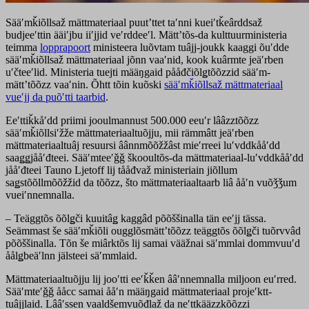
Sääʹmǩiõllsaž mättmateriaal puutʼttet taʹnni kueiʹtǩeârddsaž
budjeeʹttin ääiʹjbu iiʹjjid veʹrddeeʹl. Mättʼtõs-da kulttuurministeria
teimma
lopprapoort
ministeera luõvtam tuâjj-joukk kaaggi õuʹdde
sääʹmǩiõllsaž mättmateriaal jõnn vaaʹnid, kook kuârmte jeäʹrben
uʹčteeʹlid. Ministeria tuejti määŋgaid pååđčiõlǥtõõzzid sääʹm-
mättʼtõõzz vaaʹnin. Õhtt tõin kuõski
sääʹmǩiõllsaž mättmateriaal
vueʹjj da puõʹtti taarbid
.
Eeʹttiǩkåʹdd priimi jooulmannust 500.000 eeuʹr lââzztõõzz
sääʹmǩiõllsiʹžže mättmateriaaltuõjju, mii rämmâtt jeäʹrben
mättmateriaaltuâj resuursi âânnmõõžžâst mieʹrreei luʹvddkååʹdd
saaǥǥjååʹđteei. Sääʹmteeʹǧǧ škooultõs-da mättmateriaal-luʹvddkååʹdd
jååʹđteei Tauno Ljetoff lij tååđvaž ministeriain jiõllum
saǥstõõllmõõžžid da tõõzz, što mättmateriaaltaarb liâ ååʹn vuõǯǯum
vueiʹnnemnalla.
– Teäggtõs õõlǥči kuuitâǥ kaggâd põõššinalla tän eeʹjj tässa.
Seämmast še sääʹmǩiõli ougglõsmättʼtõõzz teäggtõs õõlǥči tuõrvvâd
põõššinalla. Tõn še miârktõs lij samai vääžnai säʹmmlai dommvuuʹd
åålǥbeäʹlnn jälsteei säʹmmlaid.
Mättmateriaaltuõjju lij jooʹtti eeʹǩǩen ââʹnnemnalla miljoon euʹrred.
Sääʹmteʹǧǧ ååcc samai ååʹn määŋgaid mättmateriaal projeʹktt-
tuâjjlaid. Lââʹssen vaaldšemvuõđlaž da neʹttkääzzkõõzzi