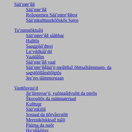
Sääʹmteʹǧǧ
Sääʹmteʹǧǧ
Reâuggmen Sääʹmteeʹǧǧest
Sääʹmkulttuurkõõskõs Sajos
Tuʹmmstõktuâjj
Sääʹmteeʹǧǧ sååbbar
Halltõs
Saaǥǥjååʹđteei
Luʹvddkååʹdd
Vaaldâšm
Sääʹmteʹǧǧ vaal
Sääʹmteʹǧǧlääʹjj meâldlaž õhttsažtåimmam- da
saǥstõõllâmõõlǥtõs
Jeeʹres tåimmorgaan
Vasttõsvuuʹd
Jieʹllemvueʹjj, vuõiggâdvuõtt da pirrõs
Škooultõs da mättmateriaal
Kulttuur
Sääʹmǩiõll
Sosiaal da tiõrvâsvuõtt
Meeraikõskksaž tuâjj
Päärna da nuõr
Haʹŋǩǩõõzz