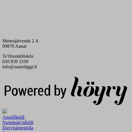
Menesjärventie 2 A
99870 Aanar
Teʹlfoonkõõskõs
010 839 3100
info@samediggi.fi
Digi- ja mainostoimisto Höyry Rovaniemi ja Oulu
Anarâškielâ
Nuõrttsääʹmǩiõll
Davvisámegiella