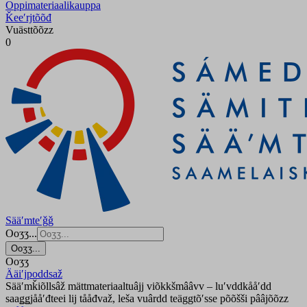
Oppimateriaalikauppa
Ǩeeʹrjtõõđ
Vuästtõõzz
0
Sääʹmteʹǧǧ
Ooʒʒ...
Ooʒʒ...
Ooʒʒ
Ääiʹjpoddsaž
Sääʹmǩiõllsâž mättmateriaaltuâjj viõkkšmââvv – luʹvddkååʹdd
saaǥǥjååʹđteei lij tååđvaž, leša vuârdd teäggtõʹsse põõšši pââjõõzz