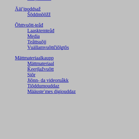
Ääiʹjpoddsaž
Šõddmõõžž
Õhttvuõtt-teâđ
Laasktemteâđ
Media
Teâttsuõjj
Vuällamvuõttčiõlǥtõs
Mättmateriaalkaupp
Mättmateriaal
Ǩeerjlažvuõtt
Siõr
Jiõnn- da videoruâkk
Tiõddumouddaz
Määusteʹmes digiouddaz