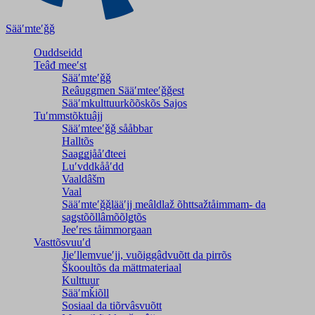
Sääʹmteʹǧǧ
Ouddseidd
Teâđ meeʹst
Sääʹmteʹǧǧ
Reâuggmen Sääʹmteeʹǧǧest
Sääʹmkulttuurkõõskõs Sajos
Tuʹmmstõktuâjj
Sääʹmteeʹǧǧ sååbbar
Halltõs
Saaǥǥjååʹđteei
Luʹvddkååʹdd
Vaaldâšm
Vaal
Sääʹmteʹǧǧlääʹjj meâldlaž õhttsažtåimmam- da
saǥstõõllâmõõlǥtõs
Jeeʹres tåimmorgaan
Vasttõsvuuʹd
Jieʹllemvueʹjj, vuõiggâdvuõtt da pirrõs
Škooultõs da mättmateriaal
Kulttuur
Sääʹmǩiõll
Sosiaal da tiõrvâsvuõtt