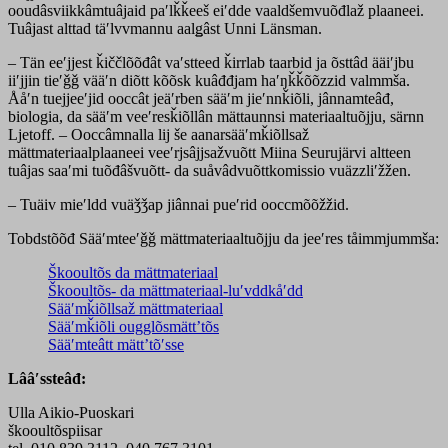
ooudâsviikkâmtuâjaid paʹlǩǩeeš eiʹdde vaaldšemvuõđlaž plaaneei.
Tuâjast alttad täʹlvvmannu aalǥâst Unni Länsman.
– Tän eeʹjjest ǩiččlõõđât vaʹstteed ǩirrlab taarbid ja õsttâd ääiʹjbu
iiʹjjin tieʹǧǧ vääʹn diõtt kõõsk kuâđđjam haʹŋǩǩõõzzid valmmša.
Ååʹn tuejjeeʹjid ooccât jeäʹrben sääʹm jieʹnnǩiõli, jânnamteâđ,
biologia, da sääʹm veeʹresǩiõllân mättaunnsi materiaaltuõjju, särnn
Ljetoff. – Ooccâmnalla lij še aanarsääʹmǩiõllsaž
mättmateriaalplaaneei veeʹrjsâjjsažvuõtt Miina Seurujärvi altteen
tuâjas saaʹmi tuõđâšvuõtt- da suåvâdvuõttkomissio vuäzzliʹžžen.
– Tuäiv mieʹldd vuäǯǯap jiânnai pueʹrid ooccmõõžžid.
Tobdstõõđ Sääʹmteeʹǧǧ mättmateriaaltuõjju da jeeʹres tåimmjummša:
Škooultõs da mättmateriaal
Škooultõs- da mättmateriaal-luʹvddkåʹdd
Sääʹmǩiõllsaž mättmateriaal
Sääʹmǩiõli ougglõsmättʼtõs
Sääʹmteâtt mättʼtõʹsse
Lââʹssteâđ:
Ulla Aikio-Puoskari
škooultõspiisar