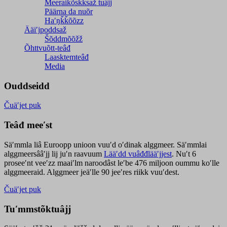
Meeraikõskksaž tuâjj
Päärna da nuõr
Haʹŋǩǩõõzz
Ääiʹjpoddsaž
Šõddmõõžž
Õhttvuõtt-teâđ
Laasktemteâđ
Media
Ouddseidd
Čuäʹjet puk
Teâđ meeʹst
Säʹmmla liâ Euroopp unioon vuuʹd oʹdinak alggmeer. Säʹmmlai
alggmeersââʹjj lij juʹn raavuum
Lääʹdd vuâđđlääʹjjest
. Nuʹt 6
proseeʹnt veeʹzz maaiʹlm naroodâst leʹbe 476 miljoon oummu koʹlle
alggmeeraid. Alggmeer jeäʹlle 90 jeeʹres riikk vuuʹdest.
Čuäʹjet puk
Tuʹmmstõktuâjj