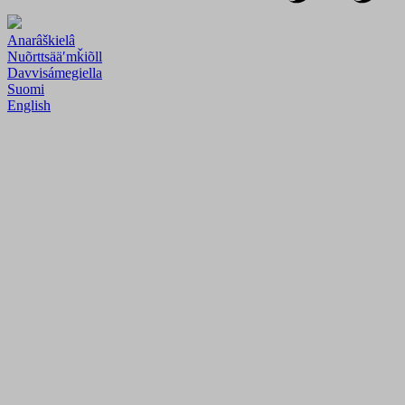
Anarâškielâ
Nuõrttsääʹmǩiõll
Davvisámegiella
Suomi
English