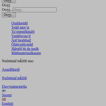
Ooʒʒ...
Ooʒʒ
Ooʒʒ...
Ooʒʒ...
Ouddseidd
Teâđ meeʹst
Tuʹmmstõktuâjj
Vasttõsvuuʹd
Ääiʹjpoddsaž
Õhttvuõtt-teâđ
Jåårǥlõʹtti da tuulk
Mättmateriaalkaupp
Nuõrttsääʹmǩiõll
nuo
Anarâškielâ
Nuõrttsääʹmǩiõll
Davvisámegiella
Suomi
English