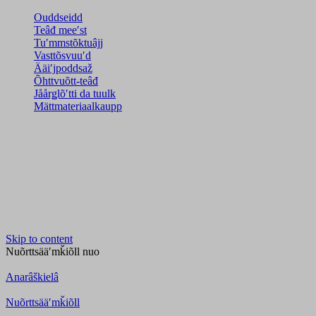
Ouddseidd
Teâđ meeʹst
Tuʹmmstõktuâjj
Vasttõsvuuʹd
Ääiʹjpoddsaž
Õhttvuõtt-teâđ
Jåårǥlõʹtti da tuulk
Mättmateriaalkaupp
Skip to content
Nuõrttsääʹmǩiõll
nuo
Anarâškielâ
Nuõrttsääʹmǩiõll