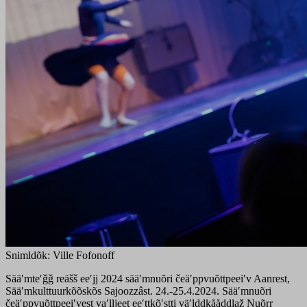
Snimldõk: Ville Fofonoff
Sääʹmteʹǧǧ reäšš eeʹjj 2024 sääʹmnuõri čeäʹppvuõttpeeiʹv Aanrest,
Sääʹmkulttuurkõõskõs Sajoozzâst. 24.-25.4.2024. Sääʹmnuõri
čeäʹppvuõttpeeiʹvest vaʹlljeet eeʹttkõʹstti väʹlddkååddlaž Nuõrr