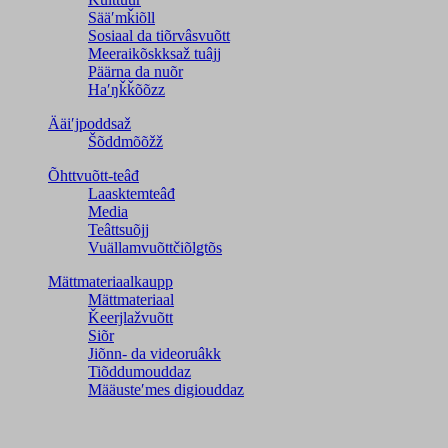
Sääʹmǩiõll
Sosiaal da tiõrvâsvuõtt
Meeraikõskksaž tuâjj
Päärna da nuõr
Haʹŋǩǩõõzz
Ääiʹjpoddsaž
Šõddmõõžž
Õhttvuõtt-teâđ
Laasktemteâđ
Media
Teâttsuõjj
Vuällamvuõttčiõlǥtõs
Mättmateriaalkaupp
Mättmateriaal
Ǩeerjlažvuõtt
Siõr
Jiõnn- da videoruâkk
Tiõddumouddaz
Määusteʹmes digiouddaz