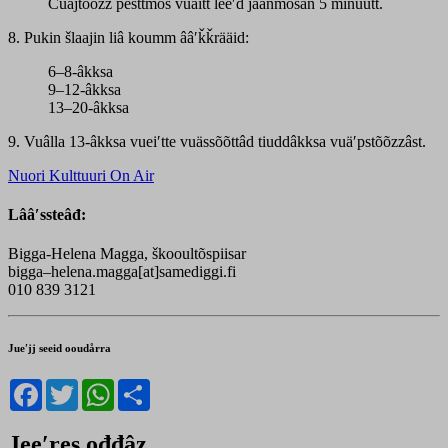
Čuäjtõõzz pešttmõš vuäitt leeʹd jäänmõsân 5 minuutt.
8. Pukin šlaajin liâ koumm ââʹǩǩrääid:
6–8-âkksa
9–12-âkksa
13–20-âkksa
9. Vuâlla 13-âkksa vueiʹtte vuässõõttâd tiuddâkksa vuäʹpstõõzzâst.
Nuori Kulttuuri On Air
Lââʹssteâđ:
Bigga-Helena Magga, škooultõspiisar
bigga–helena.magga[at]samediggi.fi
010 839 3121
Jueʹjj seeid ooudårra
Facebook
Twitter
WhatsApp
Share
Jeeʹres ođđâz