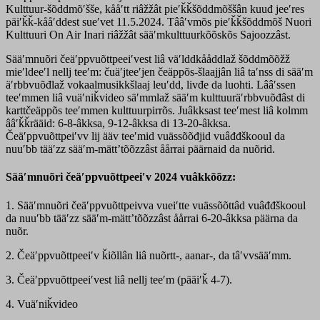
Kulttuur-šõddmõʹšše, kååʹtt riâžžât pieʹǩǩšõddmõššân kuuđ jeeʹres
päiʹǩǩ-kååʹddest sueʹvet 11.5.2024. Tââʹvmõs pieʹǩǩšõddmõš Nuori
Kulttuuri On Air Inari riâžžât sääʹmkulttuurkõõskõs Sajoozzâst.
Sääʹmnuõri čeäʹppvuõttpeeiʹvest liâ väʹlddkååddlaž šõddmõõžž
mieʹldeeʹl nellj teeʹm: čuäʹjteeʹjen čeäppõs-šlaajjân liâ taʹnss di sääʹm
äʹrbbvuõđlaž vokaalmusikkšlaaj leuʹdd, livđe da luohti. Lââʹssen
teeʹmmen liâ vuäʹniǩvideo säʹmmlaž sääʹm kulttuuräʹrbbvuõđâst di
karttčeäppõs teeʹmmen kulttuurpirrõs. Juâkksast teeʹmest liâ kolmm
ââʹǩǩrääid: 6-8-âkksa, 9-12-âkksa di 13-20-âkksa.
Čeäʹppvuõttpeiʹvv lij ääv teeʹmid vuässõõđjid vuâđđškooul da
nuuʹbb tääʹzz sääʹm-mättʼtõõzzâst åårrai päärnaid da nuõrid.
Sääʹmnuõri čeäʹppvuõttpeeiʹv 2024 vuâkkõõzz:
1. Sääʹmnuõri čeäʹppvuõttpeivva vueiʹtte vuässõõttâd vuâđđškooul
da nuuʹbb tääʹzz sääʹm-mättʼtõõzzâst åårrai 6-20-âkksa päärna da
nuõr.
2. Čeäʹppvuõttpeeiʹv ǩiõllân liâ nuõrtt-, aanar-, da tâʹvvsääʹmm.
3. Čeäʹppvuõttpeeiʹvest liâ nellj teeʹm (pääiʹǩ 4-7).
4. Vuäʹniǩvideo