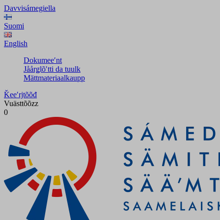
Davvisámegiella
Suomi
English
Dokumeeʹnt
Jåårǥlõʹtti da tuulk
Mättmateriaalkaupp
Ǩeeʹrjtõõđ
Vuästtõõzz
0