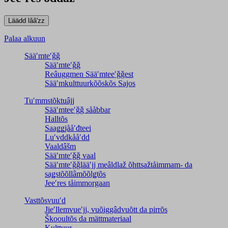
Palaa alkuun
Sääʹmteʹǧǧ
Sääʹmteʹǧǧ
Reâuggmen Sääʹmteeʹǧǧest
Sääʹmkulttuurkõõskõs Sajos
Tuʹmmstõktuâjj
Sääʹmteeʹǧǧ sååbbar
Halltõs
Saaǥǥjååʹđteei
Luʹvddkååʹdd
Vaaldâšm
Sääʹmteʹǧǧ vaal
Sääʹmteʹǧǧlääʹjj meâldlaž õhttsažtåimmam- da
saǥstõõllâmõõlǥtõs
Jeeʹres tåimmorgaan
Vasttõsvuuʹd
Jieʹllemvueʹjj, vuõiggâdvuõtt da pirrõs
Škooultõs da mättmateriaal
Kulttuur