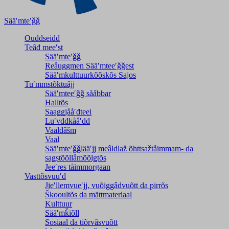
Sääʹmteʹǧǧ
Ouddseidd
Teâđ meeʹst
Sääʹmteʹǧǧ
Reâuggmen Sääʹmteeʹǧǧest
Sääʹmkulttuurkõõskõs Sajos
Tuʹmmstõktuâjj
Sääʹmteeʹǧǧ sååbbar
Halltõs
Saaǥǥjååʹđteei
Luʹvddkååʹdd
Vaaldâšm
Vaal
Sääʹmteʹǧǧlääʹjj meâldlaž õhttsažtåimmam- da
saǥstõõllâmõõlǥtõs
Jeeʹres tåimmorgaan
Vasttõsvuuʹd
Jieʹllemvueʹjj, vuõiggâdvuõtt da pirrõs
Škooultõs da mättmateriaal
Kulttuur
Sääʹmǩiõll
Sosiaal da tiõrvâsvuõtt