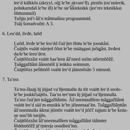
leeʹd kälkkõs (akryyl, oljj leʹbe akvareʹll), pirstõs (euʹnnleeik,
polstkarndaš leʹbe ill) leʹbe sieʹǩǩteknikk (jeeʹres tekniikkai
õhttummuš)
Tuõjju jeäʹt ââʹn teâttmašina prograammid.
Tuâj šorradvuõtt: A 3.
6. Leuʹdd, livđe, luõđ
Luõđ, livđe leʹbe leuʹdd čuäʹjtet õhttu leʹbe jooukâst.
Čuäjtõs vuäitt nårrjed õõut leʹbe määŋgast juõiǥâst, livđest
da/leʹbe leeuʹdest.
Čuäjtõõzzâst vuäitt haaʹleen ââʹnned suõm siõrrmõõžž.
Tuâǥǥažliânt âânnmõš ij leäkku seännum.
Čuäjtõõzz pešttmõš vuäitt leeʹd jäänmõsân 5 minuutt.
7. Taʹnss
Taʹnss-šlaajj lij jiijjad vaʹlljemnalla da tõt vuäitt leeʹd soolo-
leʹbe joukkčuäjtõs. Taaʹns teeʹmm lij jiijjad vaʹlljemnalla.
Taʹnss čuäʹjtet tuâǥǥažliântin. Ââʹnnemnallšem tuâǥǥažliântt
vuäitt leeʹd sääʹm-musikk leʹbe jiõnnmaaiʹlm. Tuâǥǥažliânttân
ââʹnnemnalla åårrai jiõntõs vuäitt leeʹd jiõčč rajjum leʹbe ǩeän-
ne nuuʹbb tuejjõs.
Čuäjtõõzzâst ââʹnnemnallšem tuâǥǥažliânt tååimtet
šõddmõõžž jäʹrjsteeja ooudbeäʹlnn.