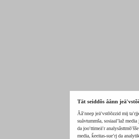
Tät seiddõs âânn jeäʹvstõ
Ââʹnnep jeäʹvstõõzzid mij taʹrjj
suåvtummša, sosiaalʼlaž media 
da jooʹttimeäʹr analysâsttmõʹšše
media, ǩeeitas-sueʹrj da analyti