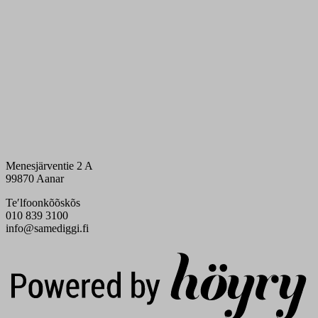
Menesjärventie 2 A
99870 Aanar
Teʹlfoonkõõskõs
010 839 3100
info@samediggi.fi
Digi- ja mainostoimisto Höyry Rovaniemi ja Oulu