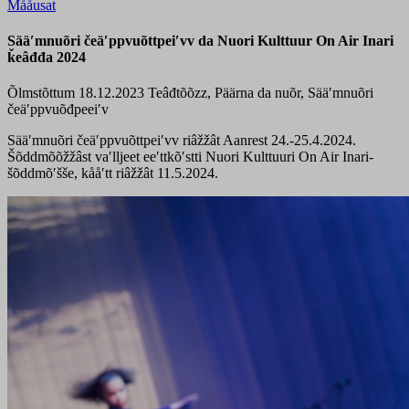
Mååusat
Sääʹmnuõri čeäʹppvuõttpeiʹvv da Nuori Kulttuur On Air Inari
ǩeâđđa 2024
Õlmstõttum 18.12.2023
Teâđtõõzz, Päärna da nuõr, Sääʹmnuõri
čeäʹppvuõđpeeiʹv
Sääʹmnuõri čeäʹppvuõttpeiʹvv riâžžât Aanrest 24.-25.4.2024.
Šõddmõõžžâst vaʹlljeet eeʹttkõʹstti Nuori Kulttuuri On Air Inari-
šõddmõʹšše, kååʹtt riâžžât 11.5.2024.