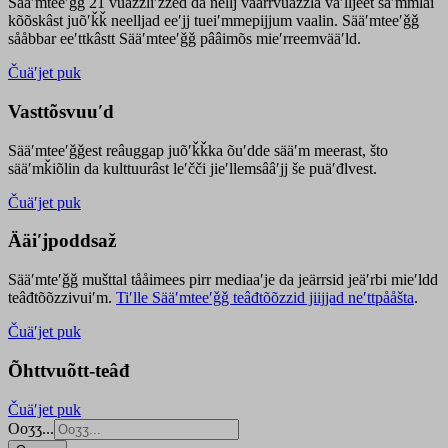
Sääʹmteeʹǧǧ 21 vuäzzliʹžžed da nellj väärrvuäzzla vaʹlljeet säʹmmlai
kõõskâst juõʹǩǩ neelljad eeʹjj tueiʹmmepijjum vaalin. Sääʹmteeʹǧǧ
sååbbar eeʹttkâstt Sääʹmteeʹǧǧ pââimõs mieʹrreemvääʹld.
Čuäʹjet puk
Vasttõsvuuʹd
Sääʹmteeʹǧǧest
reâuggap
juõʹǩǩka
õuʹdde
sääʹm meer
ast
, što
sääʹmǩiõlin da kulttuurâst leʹčči jieʹllemsââʹjj še puäʹđlvest.
Čuäʹjet puk
Ääiʹjpoddsaž
Sääʹmteʹǧǧ mušttal tååimees pirr mediaaʹje da jeärrsid jeäʹrbi mieʹldd
teâđtõõzzivuiʹm.
Tiʹlle Sääʹmteeʹǧǧ teâđtõõzzid jiijjad neʹttpååšta
.
Čuäʹjet puk
Õhttvuõtt-teâđ
Čuäʹjet puk
Ooʒʒ...