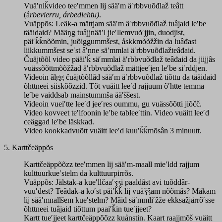
Vuäʹniǩvideo teeʹmmen lij sääʹm äʹrbbvuõđlaž teâtt
(á
rbevierru, árbediehtu)
.
Vuäppõs: Leäk-a mättjam sääʹm äʹrbbvuõđlaž tuâjaid leʹbe
tääidaid? Määŋg tuâjjnääʹl jieʹllemvuõʹjjin, duodjist,
päiʹǩǩnõõmin, juõiggummšest, åskkmõõžžin da luâđast
liikkummšest seʹst âʹnne säʹmmlai äʹrbbvuõđlažteâđaid.
Čuäjtõõl video pääiʹǩ säʹmmlai äʹrbbvuõđlaž teâđaid da jiijjâs
vuässõõttmõõžžad äʹrbbvuõđlaž mättjeeʹjen leʹbe siʹrddjen.
Videoin âlgg čuäjtõõllâd sääʹm äʹrbbvuõđlaž tiõttu da tääidaid
õhttneei siiskõõzzid. Tõt vuäitt leeʹd rajjuum õʹhtte temma
leʹbe vaiddsab mainstummša ääʹššest.
Videoin vueiʹtte leeʹd jeeʹres oummu, ǥu vuässõõtti jiõčč.
Video kovveet teʹlfoonin leʹbe tableeʹttin. Video vuäitt leeʹd
ceäggad leʹbe läskkad.
Video kookkadvuõtt vuäitt leeʹd kuuʹǩǩmõsân 3 minuutt.
5. Karttčeäppõs
Karttčeäppõõzz teeʹmmen lij sääʹm-maall mieʹldd rajjum
kulttuurkueʹstelm da kulttuurpirrõs.
Vuäppõs: Jälstak-a kueʹllčaaʹʒʒi paaldâst avi tuõddâr-
vuuʹdest? Teâđak-a koʹst päiʹǩǩ lij vuäǯǯam nõõmâs? Måkam
lij sääʹmnallšem kueʹstelm? Mâid säʹmmliʹžže ekksažjårrõʹsse
õhttneei tuâjaid tiõttum paaiʹǩin tueʹjjeet?
Kartt tueʹjjeet karttčeäppõõzz kuånstin. Kaart raajjmõš vuäitt