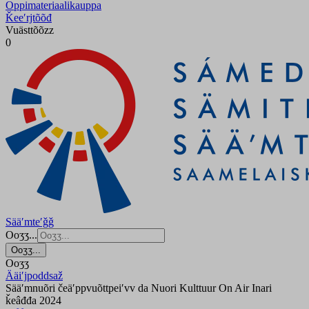
Oppimateriaalikauppa
Ǩeeʹrjtõõđ
Vuästtõõzz
0
Sääʹmteʹǧǧ
Ooʒʒ...
Ooʒʒ...
Ooʒʒ
Ääiʹjpoddsaž
Sääʹmnuõri čeäʹppvuõttpeiʹvv da Nuori Kulttuur On Air Inari
ǩeâđđa 2024