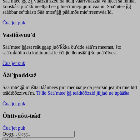
Sääʹmteeʹǧǧ 21 vuäzzliʹžžed da nellj väärrvuäzzla vaʹlljeet säʹmmlai
kõõskâst juõʹǩǩ neelljad eeʹjj tueiʹmmepijjum vaalin. Sääʹmteeʹǧǧ
sååbbar eeʹttkâstt Sääʹmteeʹǧǧ pââimõs mieʹrreemvääʹld.
Čuäʹjet puk
Vasttõsvuuʹd
Sääʹmteeʹǧǧest
reâuggap
juõʹǩǩka
õuʹdde
sääʹm meer
ast
, što
sääʹmǩiõlin da kulttuurâst leʹčči jieʹllemsââʹjj še puäʹđlvest.
Čuäʹjet puk
Ääiʹjpoddsaž
Sääʹmteʹǧǧ mušttal tååimees pirr mediaaʹje da jeärrsid jeäʹrbi mieʹldd
teâđtõõzzivuiʹm.
Tiʹlle Sääʹmteeʹǧǧ teâđtõõzzid jiijjad neʹttpååšta
.
Čuäʹjet puk
Õhttvuõtt-teâđ
Čuäʹjet puk
Ooʒʒ...