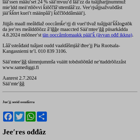
lââʹssen määuʹset 24 % sääʹmvuuʹd lââʹzz da tuâjjharjjnummuž
mieʹldd meäʹrtõõvvi ǩiõččlâʹsttemlââʹzz. Veeʹrjsâjjsažvuõđâst
jääʹǩǩtet kueiʹt määnpââʹj ǩiččlõddâmääiʹj.
Jiijjâs maall meâldlaž ooccâmǩeʹrjj di vueiʹtlvaž tuâjjpäiʹǩǩloǥstõk
da jeeʹres meâlddõõzz âʹlǧǧe maaccted Sääʹmteeʹǧǧ piisarkådda
4.8.2024 mõõneeʹst
tän ooccâmlomaakk pääiʹǩ (ävvan ođđ ikkna)
.
Lââʹssteâđaid tuâjast oudd vaaldâšmjååʹđteeʹjj Pia Ruotsala-
Kangasniemi teʹl. 010 839 3106.
Sääʹmteeʹǧǧ tåimmjummša vuäitt tobdstõõttâd neʹttaddrõõzzâst
www.samediggi.fi
Aanrest 2.7.2024
Sääʹmteʹǧǧ
Jueʹjj seeid ooudårra
Facebook
Twitter
WhatsApp
Share
Jeeʹres ođđâz