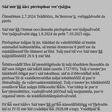
Sääʹmteʹǧǧ ååcc pirrõspiisar veeʹrjsâjjsa
Õlmstõttum 2.7.2024
Teâđtõõzz, Jieʹllemvueʹjj, vuõiggâdvuõtt da
pirrõs
Sääʹmteʹǧǧ iʹlmmat ooccâmnalla pirrõspiisar veeʹrjsâjjsažvuõđ.
Veeʹrjsâjjsažvuõtt älgg 1.9.2024 da peštt 7.10.2025 räjja.
Pirrõspiisar tuâjjan lij jm. håiddad da valmštõõllâd säʹmmlai
aunnsallaš kulttuurärbba, säʹmmlai dommvuuʹd pirrõʹsse da
mäddâânnmõʹšše õhttneei aaʹššid. Tuâj meäʹrtâʹvve Sääʹmteeʹǧǧ
tuâjjriâššmõõžž 26 b § mieʹldd.
Šiõttõsvuâđliʹžžen ââʹntemõõlǥtõssân lij tuâj õõudldem škooultõs da
lââʹssen õõlǥtet sääʹmǩiõl tääid (asetõs 1727/95). Tuâj oʹnnsteeʹjes
håiddmõš õõlǥat pueʹr sääʹmkulttuur, sääʹm äʹrbbvuõđlaž teâđ,
pirrõsaaʹšši di vaaldšemvuõđlai tuâjai tobddmõõžž di pueʹrr
õhttsažtuâjj- da vuârrvaaiktemtääidaid. Tuâj oʹnnsteeʹjes håiddmõõžž
ooudâsvieʹǩǩat suåppi õllškooultuʹtǩǩõs. Vueʹrddep še pueʹrr
ǩeeʹrjtemsilttõõzz, vaalmâšvuõđ jiõččnaž tuâj tuejjummša, pueʹrr
organisâʹsttem- da teäddǩiõrddâmpâstlvažvuõđ.
Päʹlǩǩ meäʹrtââvv Sääʹmteeʹǧǧ päʹlǩǩ-klassriâžldõõǥǥ väʹǯǯelvuõtt-
tääʹzz IV/II mieʹldd (vuâđđpäʹlǩǩ 2928,68 e/mp). Vuâđđpääʹlǩ