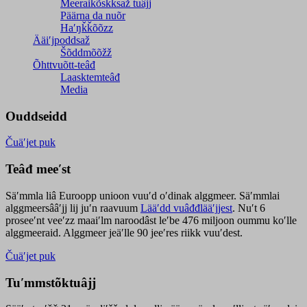
Meeraikõskksaž tuâjj
Päärna da nuõr
Haʹŋǩǩõõzz
Ääiʹjpoddsaž
Šõddmõõžž
Õhttvuõtt-teâđ
Laasktemteâđ
Media
Ouddseidd
Čuäʹjet puk
Teâđ meeʹst
Säʹmmla liâ Euroopp unioon vuuʹd oʹdinak alggmeer. Säʹmmlai
alggmeersââʹjj lij juʹn raavuum
Lääʹdd vuâđđlääʹjjest
. Nuʹt 6
proseeʹnt veeʹzz maaiʹlm naroodâst leʹbe 476 miljoon oummu koʹlle
alggmeeraid. Alggmeer jeäʹlle 90 jeeʹres riikk vuuʹdest.
Čuäʹjet puk
Tuʹmmstõktuâjj