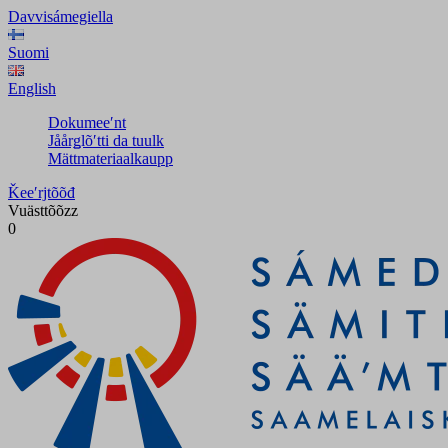
Davvisámegiella
Suomi
English
Dokumeeʹnt
Jåårǥlõʹtti da tuulk
Mättmateriaalkaupp
Ǩeeʹrjtõõđ
Vuästtõõzz
0