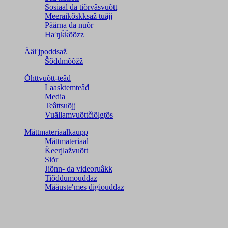
Sosiaal da tiõrvâsvuõtt
Meeraikõskksaž tuâjj
Päärna da nuõr
Haʹŋǩǩõõzz
Ääiʹjpoddsaž
Šõddmõõžž
Õhttvuõtt-teâđ
Laasktemteâđ
Media
Teâttsuõjj
Vuällamvuõttčiõlǥtõs
Mättmateriaalkaupp
Mättmateriaal
Ǩeerjlažvuõtt
Siõr
Jiõnn- da videoruâkk
Tiõddumouddaz
Määusteʹmes digiouddaz