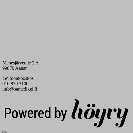
Menesjärventie 2 A
99870 Aanar
Teʹlfoonkõõskõs
010 839 3100
info@samediggi.fi
Digi- ja mainostoimisto Höyry Rovaniemi ja Oulu