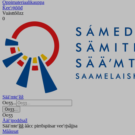
Oppimateriaalikauppa
Ǩeeʹrjtõõđ
Vuästtõõzz
0
Sääʹmteʹǧǧ
Ooʒʒ...
Ooʒʒ...
Ooʒʒ
Ääiʹjpoddsaž
Sääʹmteʹǧǧ ååcc pirrõspiisar veeʹrjsâjjsa
Mååusat