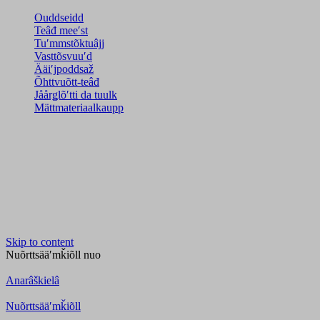
Ouddseidd
Teâđ meeʹst
Tuʹmmstõktuâjj
Vasttõsvuuʹd
Ääiʹjpoddsaž
Õhttvuõtt-teâđ
Jåårǥlõʹtti da tuulk
Mättmateriaalkaupp
Skip to content
Nuõrttsääʹmǩiõll
nuo
Anarâškielâ
Nuõrttsääʹmǩiõll