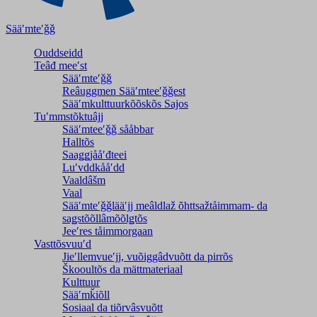
Sääʹmteʹǧǧ
Ouddseidd
Teâđ meeʹst
Sääʹmteʹǧǧ
Reâuggmen Sääʹmteeʹǧǧest
Sääʹmkulttuurkõõskõs Sajos
Tuʹmmstõktuâjj
Sääʹmteeʹǧǧ sååbbar
Halltõs
Saaǥǥjååʹđteei
Luʹvddkååʹdd
Vaaldâšm
Vaal
Sääʹmteʹǧǧlääʹjj meâldlaž õhttsažtåimmam- da
saǥstõõllâmõõlǥtõs
Jeeʹres tåimmorgaan
Vasttõsvuuʹd
Jieʹllemvueʹjj, vuõiggâdvuõtt da pirrõs
Škooultõs da mättmateriaal
Kulttuur
Sääʹmǩiõll
Sosiaal da tiõrvâsvuõtt