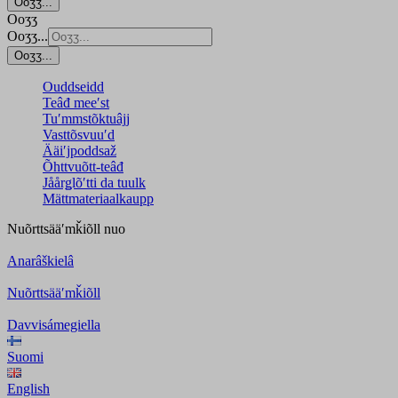
Ooʒʒ...
Ooʒʒ
Ooʒʒ...
Ooʒʒ...
Ouddseidd
Teâđ meeʹst
Tuʹmmstõktuâjj
Vasttõsvuuʹd
Ääiʹjpoddsaž
Õhttvuõtt-teâđ
Jåårǥlõʹtti da tuulk
Mättmateriaalkaupp
Nuõrttsääʹmǩiõll
nuo
Anarâškielâ
Nuõrttsääʹmǩiõll
Davvisámegiella
Suomi
English