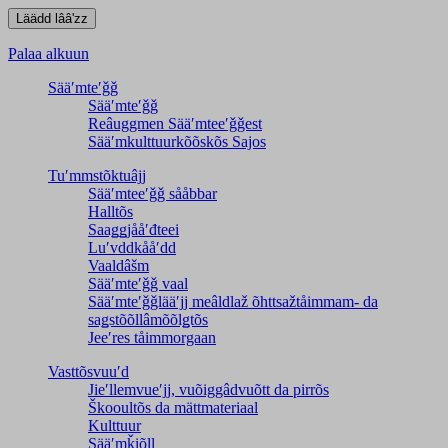
Palaa alkuun
Sääʹmteʹǧǧ
Sääʹmteʹǧǧ
Reâuggmen Sääʹmteeʹǧǧest
Sääʹmkulttuurkõõskõs Sajos
Tuʹmmstõktuâjj
Sääʹmteeʹǧǧ sååbbar
Halltõs
Saaǥǥjååʹđteei
Luʹvddkååʹdd
Vaaldâšm
Sääʹmteʹǧǧ vaal
Sääʹmteʹǧǧlääʹjj meâldlaž õhttsažtåimmam- da
saǥstõõllâmõõlǥtõs
Jeeʹres tåimmorgaan
Vasttõsvuuʹd
Jieʹllemvueʹjj, vuõiggâdvuõtt da pirrõs
Škooultõs da mättmateriaal
Kulttuur
Sääʹmǩiõll