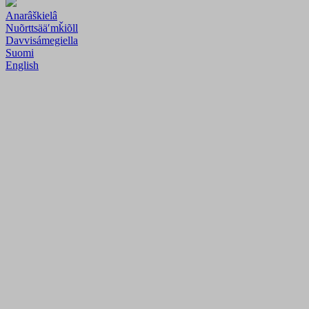
Anarâškielâ
Nuõrttsääʹmǩiõll
Davvisámegiella
Suomi
English