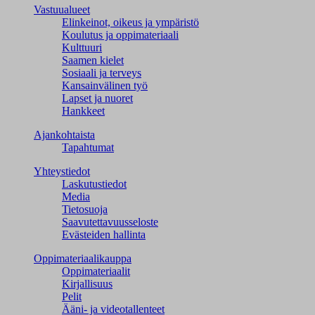
Vastuualueet
Elinkeinot, oikeus ja ympäristö
Koulutus ja oppimateriaali
Kulttuuri
Saamen kielet
Sosiaali ja terveys
Kansainvälinen työ
Lapset ja nuoret
Hankkeet
Ajankohtaista
Tapahtumat
Yhteystiedot
Laskutustiedot
Media
Tietosuoja
Saavutettavuusseloste
Evästeiden hallinta
Oppimateriaalikauppa
Oppimateriaalit
Kirjallisuus
Pelit
Ääni- ja videotallenteet