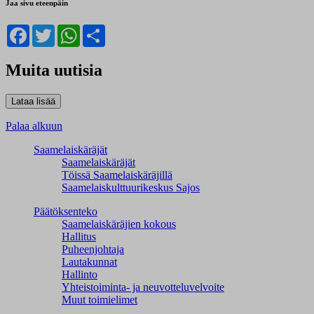
Jaa sivu eteenpäin
Facebook
Twitter
WhatsApp
Share
Muita uutisia
Palaa alkuun
Saamelaiskäräjät
Saamelaiskäräjät
Töissä Saamelaiskäräjillä
Saamelaiskulttuuri­keskus Sajos
Päätöksenteko
Saamelaiskäräjien kokous
Hallitus
Puheenjohtaja
Lautakunnat
Hallinto
Yhteistoiminta- ja neuvotteluvelvoite
Muut toimielimet