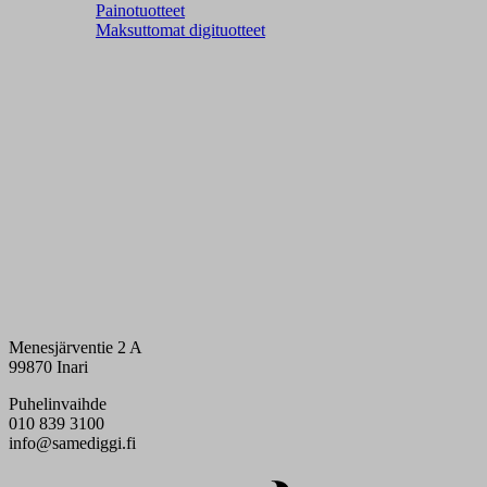
Painotuotteet
Maksuttomat digituotteet
Menesjärventie 2 A
99870 Inari
Puhelinvaihde
010 839 3100
info@samediggi.fi
Digi- ja mainostoimisto Höyry Rovaniemi ja Oulu