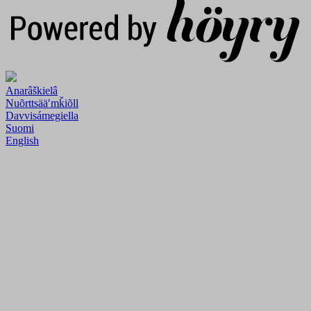
Anarâškielâ
Nuõrttsääʹmǩiõll
Davvisámegiella
Suomi
English