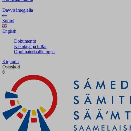
Davvisámegiella
Suomi
English
Dokumentit
Kääntäjät ja tulkit
Oppimateriaalikauppa
Kirjaudu
Ostoskori
0