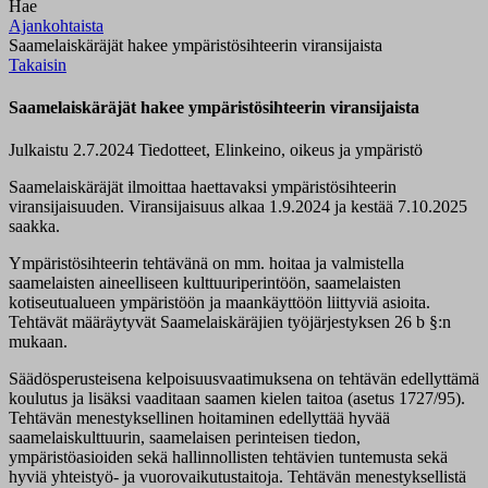
Hae
Ajankohtaista
Saamelaiskäräjät hakee ympäristösihteerin viransijaista
Takaisin
Saamelaiskäräjät hakee ympäristösihteerin viransijaista
Julkaistu 2.7.2024
Tiedotteet, Elinkeino, oikeus ja ympäristö
Saamelaiskäräjät ilmoittaa haettavaksi ympäristösihteerin
viransijaisuuden. Viransijaisuus alkaa 1.9.2024 ja kestää 7.10.2025
saakka.
Ympäristösihteerin tehtävänä on mm. hoitaa ja valmistella
saamelaisten aineelliseen kulttuuriperintöön, saamelaisten
kotiseutualueen ympäristöön ja maankäyttöön liittyviä asioita.
Tehtävät määräytyvät Saamelaiskäräjien työjärjestyksen 26 b §:n
mukaan.
Säädösperusteisena kelpoisuusvaatimuksena on tehtävän edellyttämä
koulutus ja lisäksi vaaditaan saamen kielen taitoa (asetus 1727/95).
Tehtävän menestyksellinen hoitaminen edellyttää hyvää
saamelaiskulttuurin, saamelaisen perinteisen tiedon,
ympäristöasioiden sekä hallinnollisten tehtävien tuntemusta sekä
hyviä yhteistyö- ja vuorovaikutustaitoja. Tehtävän menestyksellistä