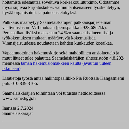
hoitamista edesauttaa soveltuva korkeakoulututkinto. Odotamme
myös sujuvaa kirjoitustaitoa, valmiutta itsenäiseen työskentelyyn,
hyvää organisointi- ja paineensietokykyä.
Palkkaus määräytyy Saamelaiskäräjien palkkausjärjestelmän
vaativuustason IV/II mukaan (peruspalkka 2928,68e /kk).
Peruspalkan lisäksi maksetaan 24 %:n saamelaisalueen lisä ja
työkokemuksen mukaan määräytyvät kokemuslisät.
Viransijaisuudessa noudatetaan kahden kuukauden koeaikaa.
Vapaamuotoinen hakemuskirje sekä mahdollinen ansioluettelo ja
muut liitteet tulee palauttaa Saamelaiskäräjien sihteeristöön 4.8.2024
mennessä
tämän hakemuslomakkeen kautta (avautuu uuteen
ikkunaan)
.
Lisätietoja työstä antaa hallintopäällikkö Pia Ruotsala-Kangasniemi
puh. 010 839 3106.
Saamelaiskäräjien toimintaan voi tutustua nettiosoitteessa
www.samediggi.fi
Inarissa 2.7.2024
Saamelaiskäräjät