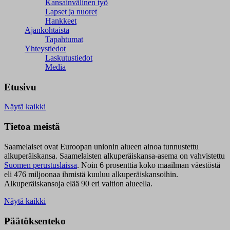
Kansainvälinen työ
Lapset ja nuoret
Hankkeet
Ajankohtaista
Tapahtumat
Yhteystiedot
Laskutustiedot
Media
Etusivu
Näytä kaikki
Tietoa meistä
Saamelaiset ovat Euroopan unionin alueen ainoa tunnustettu
alkuperäiskansa. Saamelaisten alkuperäiskansa-asema on vahvistettu
Suomen perustuslaissa
.
Noin 6 prosenttia koko maailman väestöstä
eli 476 miljoonaa ihmistä kuuluu alkuperäiskansoihin.
Alkuperäiskansoja elää 90 eri valtion alueella.
Näytä kaikki
Päätöksenteko