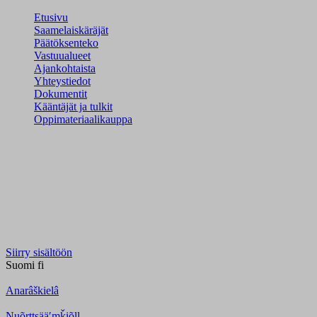
Etusivu
Saamelaiskäräjät
Päätöksenteko
Vastuualueet
Ajankohtaista
Yhteystiedot
Dokumentit
Kääntäjät ja tulkit
Oppimateriaalikauppa
Siirry sisältöön
Suomi
fi
Anarâškielâ
Nuõrttsääʹmǩiõll