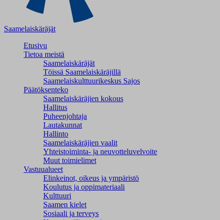
Saamelaiskäräjät
Etusivu
Tietoa meistä
Saamelaiskäräjät
Töissä Saamelaiskäräjillä
Saamelaiskulttuuri­keskus Sajos
Päätöksenteko
Saamelaiskäräjien kokous
Hallitus
Puheenjohtaja
Lautakunnat
Hallinto
Saamelaiskäräjien vaalit
Yhteistoiminta- ja neuvotteluvelvoite
Muut toimielimet
Vastuualueet
Elinkeinot, oikeus ja ympäristö
Koulutus ja oppimateriaali
Kulttuuri
Saamen kielet
Sosiaali ja terveys