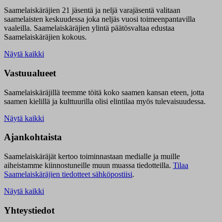
Saamelaiskäräjien 21 jäsentä ja neljä varajäsentä valitaan
saamelaisten keskuudessa joka neljäs vuosi toimeenpantavilla
vaaleilla. Saamelaiskäräjien ylintä päätösvaltaa edustaa
Saamelaiskäräjien kokous.
Näytä kaikki
Vastuualueet
Saamelaiskäräjillä t
eemme töitä koko saamen kansan eteen, jotta
saamen kielillä ja kulttuurilla olisi elintilaa myös tulevaisuudessa.
Näytä kaikki
Ajankohtaista
Saamelaiskäräjät kertoo toiminnastaan medialle ja muille
aiheistamme kiinnostuneille muun muassa tiedotteilla.
Tilaa
Saamelaiskäräjien tiedotteet sähköpostiisi
.
Näytä kaikki
Yhteystiedot