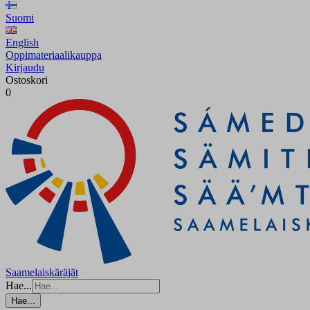
Suomi
English
Oppimateriaalikauppa
Kirjaudu
Ostoskori
0
Saamelaiskäräjät
Hae...
Hae...