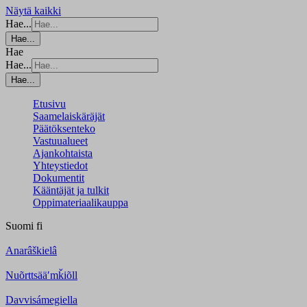
Näytä kaikki
Hae...
Hae...
Hae
Hae...
Hae...
Etusivu
Saamelaiskäräjät
Päätöksenteko
Vastuualueet
Ajankohtaista
Yhteystiedot
Dokumentit
Kääntäjät ja tulkit
Oppimateriaalikauppa
Suomi
fi
Anarâškielâ
Nuõrttsääʹmǩiõll
Davvisámegiella