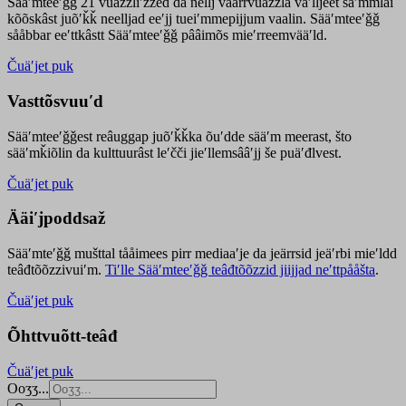
Sääʹmteeʹǧǧ 21 vuäzzliʹžžed da nellj väärrvuäzzla vaʹlljeet säʹmmlai
kõõskâst juõʹǩǩ neelljad eeʹjj tueiʹmmepijjum vaalin. Sääʹmteeʹǧǧ
sååbbar eeʹttkâstt Sääʹmteeʹǧǧ pââimõs mieʹrreemvääʹld.
Čuäʹjet puk
Vasttõsvuuʹd
Sääʹmteeʹǧǧest
reâuggap
juõʹǩǩka
õuʹdde
sääʹm meer
ast
, što
sääʹmǩiõlin da kulttuurâst leʹčči jieʹllemsââʹjj še puäʹđlvest.
Čuäʹjet puk
Ääiʹjpoddsaž
Sääʹmteʹǧǧ mušttal tååimees pirr mediaaʹje da jeärrsid jeäʹrbi mieʹldd
teâđtõõzzivuiʹm.
Tiʹlle Sääʹmteeʹǧǧ teâđtõõzzid jiijjad neʹttpååšta
.
Čuäʹjet puk
Õhttvuõtt-teâđ
Čuäʹjet puk
Ooʒʒ...