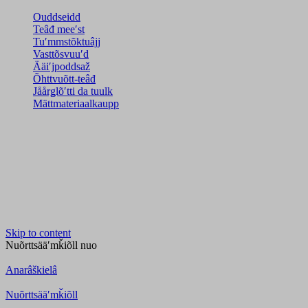
Ouddseidd
Teâđ meeʹst
Tuʹmmstõktuâjj
Vasttõsvuuʹd
Ääiʹjpoddsaž
Õhttvuõtt-teâđ
Jåårǥlõʹtti da tuulk
Mättmateriaalkaupp
Skip to content
Nuõrttsääʹmǩiõll
nuo
Anarâškielâ
Nuõrttsääʹmǩiõll