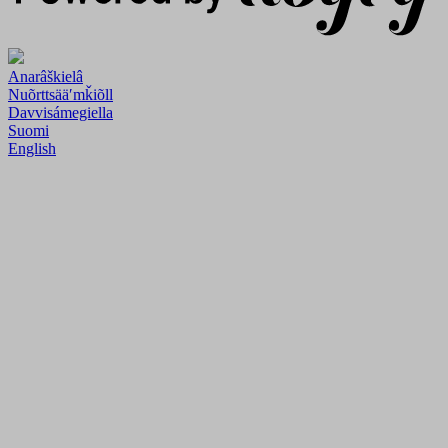
Anarâškielâ
Nuõrttsääʹmǩiõll
Davvisámegiella
Suomi
English