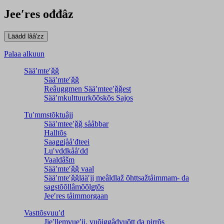
Jeeʹres ođđâz
Palaa alkuun
Sääʹmteʹǧǧ
Sääʹmteʹǧǧ
Reâuggmen Sääʹmteeʹǧǧest
Sääʹmkulttuurkõõskõs Sajos
Tuʹmmstõktuâjj
Sääʹmteeʹǧǧ sååbbar
Halltõs
Saaǥǥjååʹđteei
Luʹvddkååʹdd
Vaaldâšm
Sääʹmteʹǧǧ vaal
Sääʹmteʹǧǧlääʹjj meâldlaž õhttsažtåimmam- da
saǥstõõllâmõõlǥtõs
Jeeʹres tåimmorgaan
Vasttõsvuuʹd
Jieʹllemvueʹjj, vuõiggâdvuõtt da pirrõs