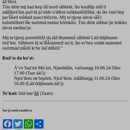
ääʹššest.
Tõn diõtt mij haaʹleep ââʹnned såbbrid, što kuullâp mâiʹd
mââibeäʹlnn puõʹtti joʹrdde oʹđđest ruõkkmõõžžâst, da što vueiʹttep
jueʹǩǩed teâđaid paacctõõzzin. Mij taʹrjjeep äävai sââʹj
kulstõõllmõʹšše nuõrttsäʹmmlai kõõskâst. Tõn diõtt såbbar jie leäkku
äävai mediaaʹje.
Mij taʹrjjeep porrmõõžž da jååʹđtummuž såbbrid Lääʹddjânnam
beäʹlnn. Såbbrest lij tuʹlǩǩummuž nuʹtt, što toʹben vuäitt mainsted
nuõrttsääʹmǩiõl leʹbe lääʹddǩiõl.”
Kuäʹss da koʹst:
Äʹvv Saaʹmi Muʹzei, Njauddâm, vuõssargg 10.06.24 čiâss
17.00 (Taar ääiʹj)
Njeäʹllem sieʹbrpõrtt, Njeä’llem, mââibargg 11.06.24 čiâss
16.00 (Lääʹddjânnam ääiʹj)
Teʹkstt:
Sääʹmteʹǧǧ (Taarr)
Jueʹjj seeid ooudårra
Facebook
Twitter
WhatsApp
Share