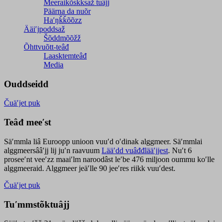
Meeraikõskksaž tuâjj
Päärna da nuõr
Haʹŋǩǩõõzz
Ääiʹjpoddsaž
Šõddmõõžž
Õhttvuõtt-teâđ
Laasktemteâđ
Media
Ouddseidd
Čuäʹjet puk
Teâđ meeʹst
Säʹmmla liâ Euroopp unioon vuuʹd oʹdinak alggmeer. Säʹmmlai
alggmeersââʹjj lij juʹn raavuum
Lääʹdd vuâđđlääʹjjest
. Nuʹt 6
proseeʹnt veeʹzz maaiʹlm naroodâst leʹbe 476 miljoon oummu koʹlle
alggmeeraid. Alggmeer jeäʹlle 90 jeeʹres riikk vuuʹdest.
Čuäʹjet puk
Tuʹmmstõktuâjj