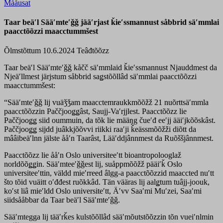
Mååusat
Taar beäʹl Sääʹmteʹǧǧ jääʹrjast ǩieʹssmannust såbbrid säʹmmlai
paacctõõzzi maacctummšest
Õlmstõttum 10.6.2024
Teâđtõõzz
Taar beäʹl Sääʹmteʹǧǧ kåčč säʹmmlaid ǩieʹssmannust Njauddmest da
Njeäʹllmest järjstum såbbrid saǥstõõllâd säʹmmlai paacctõõzzi
maacctummšest:
“Sääʹmteʹǧǧ lij vuäǯǯam maacctemraukkmõõžž 21 nuõrttsäʹmmla
paacctõõzzin Paččjooǥǥâst, Saujj-Vaʹrjjlest. Paacctõõzz lie
Paččjooǥǥ siid oummuin, da tõk lie määŋg čueʹđ eeʹjj ääiʹjkõõskâst.
Paččjooǥǥ sijdd juâkkjõõvvi riikki raaʹji ǩeässmõõžži diõtt da
mââibeäʹlnn jälste ååʹn Taarâst, Lääʹddjânnmest da Ruõššjânnmest.
Paacctõõzz lie ååʹn Oslo universiteeʹtt bioantropolooglaž
norldõõǥǥin. Sääʹmteeʹǧǧest lij, suåppmõõžž pääiʹǩ Oslo
universiteeʹttin, väldd mieʹrreed âlgg-a paacctõõzzid maaccted nuʹtt
što tõid vuäitt oʹđđest ruõkkâd. Tän vääras lij aalǥtum tuâjj-joouk,
koʹst liâ mieʹldd Oslo universiteʹtt, Äʹvv Saaʹmi Muʹzei, Saaʹmi
siidsååbbar da Taar beäʹl Sääʹmteʹǧǧ.
Sääʹmtegga lij tääʹrǩes kulstõõllâd sääʹmõutstõõzzin tõn vueiʹnlmin