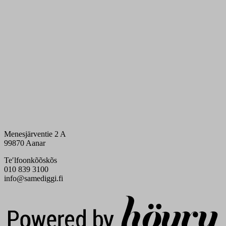
Menesjärventie 2 A
99870 Aanar
Teʹlfoonkõõskõs
010 839 3100
info@samediggi.fi
Digi- ja mainostoimisto Höyry Rovaniemi ja Oulu