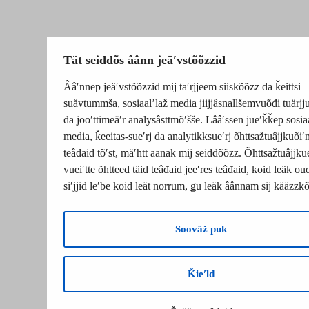
Tät seiddõs âânn jeäʹvstõõzzid
Ââʹnnep jeäʹvstõõzzid mij taʹrjjeem siiskõõzz da ǩeittsi
suåvtummša, sosiaalʼlaž media jiijjâsnallšemvuõđi tuärj
da jooʹttimeäʹr analysâsttmõʹšše. Lââʹssen jueʹǩǩep sosia
media, ǩeeitas-sueʹrj da analytikksueʹrj õhttsažtuâjjkuõiʹ
teâđaid tõʹst, mäʹhtt aanak mij seiddõõzz. Õhttsažtuâjjku
vueiʹtte õhtteed täid teâđaid jeeʹres teâđaid, koid leäk o
siʹjjid leʹbe koid leät norrum, ǥu leäk âânnam sij kääzzk
Soovâž puk
Ǩieʹld