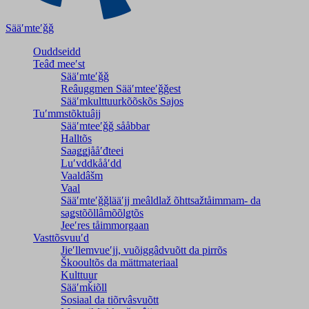
Sääʹmteʹǧǧ
Ouddseidd
Teâđ meeʹst
Sääʹmteʹǧǧ
Reâuggmen Sääʹmteeʹǧǧest
Sääʹmkulttuurkõõskõs Sajos
Tuʹmmstõktuâjj
Sääʹmteeʹǧǧ sååbbar
Halltõs
Saaǥǥjååʹđteei
Luʹvddkååʹdd
Vaaldâšm
Vaal
Sääʹmteʹǧǧlääʹjj meâldlaž õhttsažtåimmam- da
saǥstõõllâmõõlǥtõs
Jeeʹres tåimmorgaan
Vasttõsvuuʹd
Jieʹllemvueʹjj, vuõiggâdvuõtt da pirrõs
Škooultõs da mättmateriaal
Kulttuur
Sääʹmǩiõll
Sosiaal da tiõrvâsvuõtt