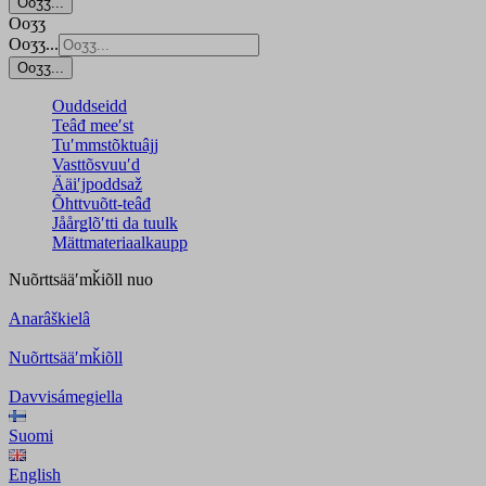
Ooʒʒ...
Ooʒʒ
Ooʒʒ...
Ooʒʒ...
Ouddseidd
Teâđ meeʹst
Tuʹmmstõktuâjj
Vasttõsvuuʹd
Ääiʹjpoddsaž
Õhttvuõtt-teâđ
Jåårǥlõʹtti da tuulk
Mättmateriaalkaupp
Nuõrttsääʹmǩiõll
nuo
Anarâškielâ
Nuõrttsääʹmǩiõll
Davvisámegiella
Suomi
English