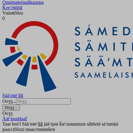
Oppimateriaalikauppa
Ǩeeʹrjtõõđ
Vuästtõõzz
0
Sääʹmteʹǧǧ
Ooʒʒ...
Ooʒʒ...
Ooʒʒ
Ääiʹjpoddsaž
Taar beäʹl Sääʹmteʹǧǧ jääʹrjast ǩieʹssmannust såbbrid säʹmmlai
paacctõõzzi maacctummšest