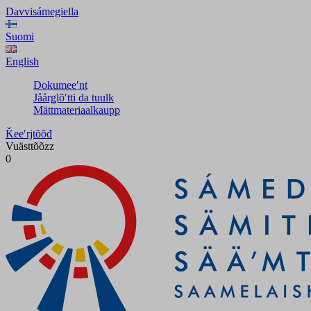
Davvisámegiella
Suomi
English
Dokumeeʹnt
Jåårǥlõʹtti da tuulk
Mättmateriaalkaupp
Ǩeeʹrjtõõđ
Vuästtõõzz
0