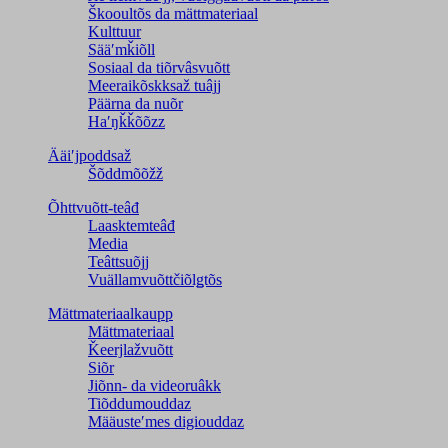
Škooultõs da mättmateriaal
Kulttuur
Sääʹmǩiõll
Sosiaal da tiõrvâsvuõtt
Meeraikõskksaž tuâjj
Päärna da nuõr
Haʹŋǩǩõõzz
Ääiʹjpoddsaž
Šõddmõõžž
Õhttvuõtt-teâđ
Laasktemteâđ
Media
Teâttsuõjj
Vuällamvuõttčiõlǥtõs
Mättmateriaalkaupp
Mättmateriaal
Ǩeerjlažvuõtt
Siõr
Jiõnn- da videoruâkk
Tiõddumouddaz
Määusteʹmes digiouddaz