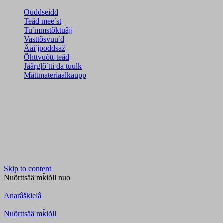
Ouddseidd
Teâđ meeʹst
Tuʹmmstõktuâjj
Vasttõsvuuʹd
Ääiʹjpoddsaž
Õhttvuõtt-teâđ
Jåårǥlõʹtti da tuulk
Mättmateriaalkaupp
Skip to content
Nuõrttsääʹmǩiõll
nuo
Anarâškielâ
Nuõrttsääʹmǩiõll