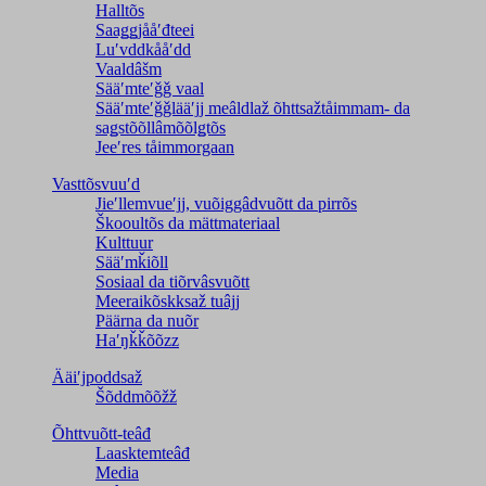
Halltõs
Saaǥǥjååʹđteei
Luʹvddkååʹdd
Vaaldâšm
Sääʹmteʹǧǧ vaal
Sääʹmteʹǧǧlääʹjj meâldlaž õhttsažtåimmam- da
saǥstõõllâmõõlǥtõs
Jeeʹres tåimmorgaan
Vasttõsvuuʹd
Jieʹllemvueʹjj, vuõiggâdvuõtt da pirrõs
Škooultõs da mättmateriaal
Kulttuur
Sääʹmǩiõll
Sosiaal da tiõrvâsvuõtt
Meeraikõskksaž tuâjj
Päärna da nuõr
Haʹŋǩǩõõzz
Ääiʹjpoddsaž
Šõddmõõžž
Õhttvuõtt-teâđ
Laasktemteâđ
Media