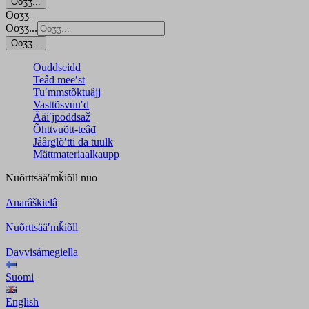
Ooʒʒ...
Ooʒʒ
Ooʒʒ...
Ooʒʒ...
Ouddseidd
Teâđ meeʹst
Tuʹmmstõktuâjj
Vasttõsvuuʹd
Ääiʹjpoddsaž
Õhttvuõtt-teâđ
Jåårǥlõʹtti da tuulk
Mättmateriaalkaupp
Nuõrttsääʹmǩiõll
nuo
Anarâškielâ
Nuõrttsääʹmǩiõll
Davvisámegiella
Suomi
English