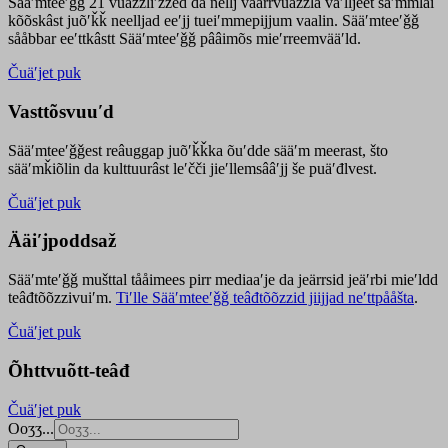
Sääʹmteeʹǧǧ 21 vuäzzliʹžžed da nellj väärrvuäzzla vaʹlljeet säʹmmlai
kõõskâst juõʹǩǩ neelljad eeʹjj tueiʹmmepijjum vaalin. Sääʹmteeʹǧǧ
sååbbar eeʹttkâstt Sääʹmteeʹǧǧ pââimõs mieʹrreemvääʹld.
Čuäʹjet puk
Vasttõsvuuʹd
Sääʹmteeʹǧǧest
reâuggap
juõʹǩǩka
õuʹdde
sääʹm meer
ast
, što
sääʹmǩiõlin da kulttuurâst leʹčči jieʹllemsââʹjj še puäʹđlvest.
Čuäʹjet puk
Ääiʹjpoddsaž
Sääʹmteʹǧǧ mušttal tååimees pirr mediaaʹje da jeärrsid jeäʹrbi mieʹldd
teâđtõõzzivuiʹm.
Tiʹlle Sääʹmteeʹǧǧ teâđtõõzzid jiijjad neʹttpååšta
.
Čuäʹjet puk
Õhttvuõtt-teâđ
Čuäʹjet puk
Ooʒʒ...