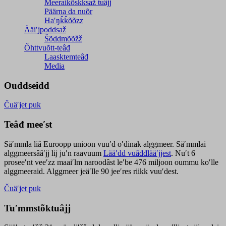
Meeraikõskksaž tuâjj
Päärna da nuõr
Haʹŋǩǩõõzz
Ääiʹjpoddsaž
Šõddmõõžž
Õhttvuõtt-teâđ
Laasktemteâđ
Media
Ouddseidd
Čuäʹjet puk
Teâđ meeʹst
Säʹmmla liâ Euroopp unioon vuuʹd oʹdinak alggmeer. Säʹmmlai
alggmeersââʹjj lij juʹn raavuum
Lääʹdd vuâđđlääʹjjest
. Nuʹt 6
proseeʹnt veeʹzz maaiʹlm naroodâst leʹbe 476 miljoon oummu koʹlle
alggmeeraid. Alggmeer jeäʹlle 90 jeeʹres riikk vuuʹdest.
Čuäʹjet puk
Tuʹmmstõktuâjj