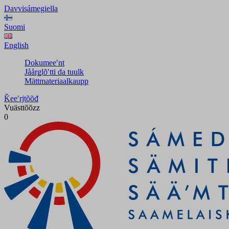
Davvisámegiella
Suomi
English
Dokumeeʹnt
Jåårǥlõʹtti da tuulk
Mättmateriaalkaupp
Ǩeeʹrjtõõđ
Vuästtõõzz
0