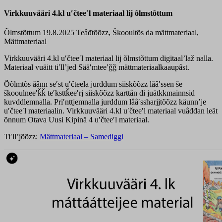
Virkkuuvääri 4.kl uʹčteeʹl materiaal lij õlmstõttum
Õlmstõttum 19.8.2025
Teâđtõõzz, Škooultõs da mättmateriaal,
Mättmateriaal
Virkkuuvääri 4.kl uʹčteeʹl materiaal lij õlmstõttum digitaalʼlaž nalla.
Materiaal vuäitt tiʹllʼjed Sääʹmteeʹǧǧ mättmateriaalkaaupâst.
Õõlmtõs âânn seʹst uʹčteela jurddum siiskõõzz lââʹssen še
škooulneeʹǩǩ teʹksttǩeeʹrj siiskõõzz karttân di juätkkmainnsid
kuvddlemnalla. Priʹnttjemnalla jurddum lââʹssharjjtõõzz käunnʼje
uʹčteeʹl materiaalin. Virkkuuvääri 4.kl uʹčteeʹl materiaal vuâđđan leät
õnnum Otava Uusi Kipinä 4 uʹčteeʹl materiaal.
Tiʹllʼjõõzz:
Mättmateriaal – Samediggi