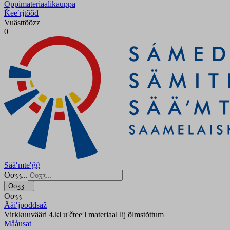
Oppimateriaalikauppa
Ǩeeʹrjtõõđ
Vuästtõõzz
0
Sääʹmteʹǧǧ
Ooʒʒ...
Ooʒʒ...
Ooʒʒ
Ääiʹjpoddsaž
Virkkuuvääri 4.kl uʹčteeʹl materiaal lij õlmstõttum
Mååusat