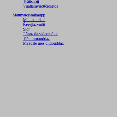
Teâttsuõjj
Vuällamvuõttčiõlǥtõs
Mättmateriaalkaupp
Mättmateriaal
Ǩeerjlažvuõtt
Siõr
Jiõnn- da videoruâkk
Tiõddumouddaz
Määusteʹmes digiouddaz