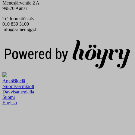
Menesjärventie 2 A
99870 Aanar
Teʹlfoonkõõskõs
010 839 3100
info@samediggi.fi
Digi- ja mainostoimisto Höyry Rovaniemi ja Oulu
Anarâškielâ
Nuõrttsääʹmǩiõll
Davvisámegiella
Suomi
English