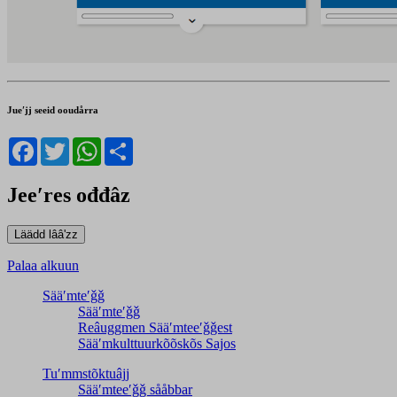
Jueʹjj seeid ooudårra
Facebook
Twitter
WhatsApp
Share
Jeeʹres ođđâz
Palaa alkuun
Sääʹmteʹǧǧ
Sääʹmteʹǧǧ
Reâuggmen Sääʹmteeʹǧǧest
Sääʹmkulttuurkõõskõs Sajos
Tuʹmmstõktuâjj
Sääʹmteeʹǧǧ sååbbar