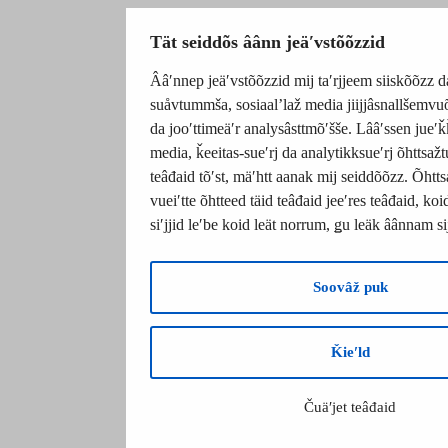
Tät seiddõs âânn jeäʹvstõõzzid
Ââʹnnep jeäʹvstõõzzid mij taʹrjjeem siiskõõzz da
suåvtummša, sosiaalʼlaž media jiijjâsnallšemvu
da jooʹttimeäʹr analysâsttmõʹšše. Lââʹssen jueʹǩ
media, ǩeeitas-sueʹrj da analytikksueʹrj õhttsaž
teâđaid tõʹst, mäʹhtt aanak mij seiddõõzz. Õhtt
vueiʹtte õhtteed täid teâđaid jeeʹres teâđaid, k
siʹjjid leʹbe koid leät norrum, ǥu leäk âânnam s
Soovâž puk
Ǩieʹld
Čuäʹjet teâđaid