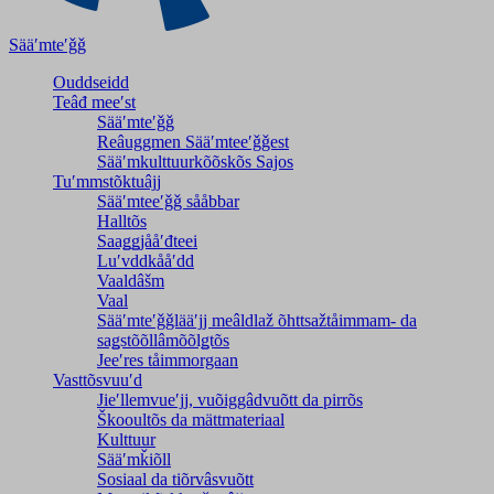
Sääʹmteʹǧǧ
Ouddseidd
Teâđ meeʹst
Sääʹmteʹǧǧ
Reâuggmen Sääʹmteeʹǧǧest
Sääʹmkulttuurkõõskõs Sajos
Tuʹmmstõktuâjj
Sääʹmteeʹǧǧ sååbbar
Halltõs
Saaǥǥjååʹđteei
Luʹvddkååʹdd
Vaaldâšm
Vaal
Sääʹmteʹǧǧlääʹjj meâldlaž õhttsažtåimmam- da
saǥstõõllâmõõlǥtõs
Jeeʹres tåimmorgaan
Vasttõsvuuʹd
Jieʹllemvueʹjj, vuõiggâdvuõtt da pirrõs
Škooultõs da mättmateriaal
Kulttuur
Sääʹmǩiõll
Sosiaal da tiõrvâsvuõtt