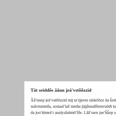
Tät seiddõs âânn jeäʹvstõõzzid
Ââʹnnep jeäʹvstõõzzid mij taʹrjjeem siiskõõzz da ǩeit
suåvtummša, sosiaalʼlaž media jiijjâsnallšemvuõđi 
da jooʹttimeäʹr analysâsttmõʹšše. Lââʹssen jueʹǩǩep s