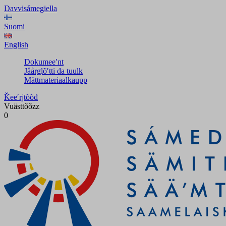
Davvisámegiella
Suomi
English
Dokumeeʹnt
Jåårǥlõʹtti da tuulk
Mättmateriaalkaupp
Ǩeeʹrjtõõđ
Vuästtõõzz
0