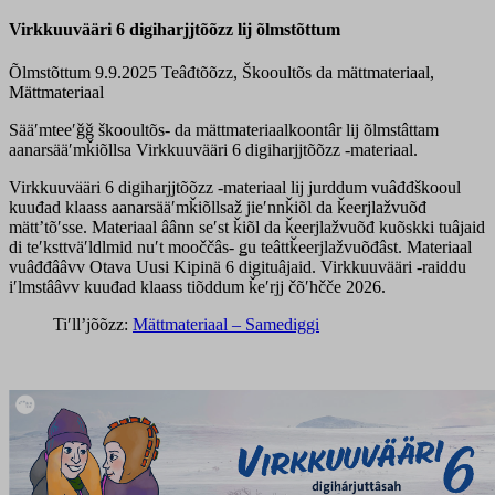
Virkkuuvääri 6 digiharjjtõõzz lij õlmstõttum
Õlmstõttum 9.9.2025
Teâđtõõzz, Škooultõs da mättmateriaal,
Mättmateriaal
Sääʹmteeʹǧǧ škooultõs- da mättmateriaalkoontâr lij õlmstâttam
aanarsääʹmǩiõllsa Virkkuuvääri 6 digiharjjtõõzz -materiaal.
Virkkuuvääri 6 digiharjjtõõzz -materiaal lij jurddum vuâđđškooul
kuuđad klaass aanarsääʹmǩiõllsaž jieʹnnǩiõl da ǩeerjlažvuõđ
mättʼtõʹsse. Materiaal âânn seʹst ǩiõl da ǩeerjlažvuõđ kuõskki tuâjaid
di teʹksttväʹldlmid nuʹt mooččâs- ǥu teâttǩeerjlažvuõđâst. Materiaal
vuâđđââvv Otava Uusi Kipinä 6 digituâjaid. Virkkuuvääri -raiddu
iʹlmstââvv kuuđad klaass tiõddum ǩeʹrjj čõʹhčče 2026.
Tiʹllʼjõõzz:
Mättmateriaal – Samediggi