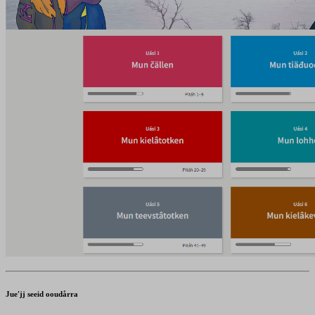
Jueʹjj seeid ooudårra