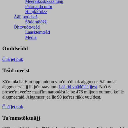
Meeraikõskksaž tuâjj
Päärna da nuõr
Haʹŋǩǩõõzz
Ääiʹjpoddsaž
Šõddmõõžž
Õhttvuõtt-teâđ
Laasktemteâđ
Media
Ouddseidd
Čuäʹjet puk
Teâđ meeʹst
Säʹmmla liâ Euroopp unioon vuuʹd oʹdinak alggmeer. Säʹmmlai
alggmeersââʹjj lij juʹn raavuum
Lääʹdd vuâđđlääʹjjest
. Nuʹt 6
proseeʹnt veeʹzz maaiʹlm naroodâst leʹbe 476 miljoon oummu koʹlle
alggmeeraid. Alggmeer jeäʹlle 90 jeeʹres riikk vuuʹdest.
Čuäʹjet puk
Tuʹmmstõktuâjj