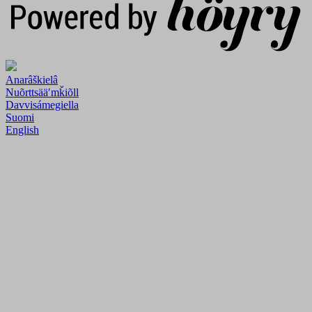
Anarâškielâ
Nuõrttsääʹmǩiõll
Davvisámegiella
Suomi
English