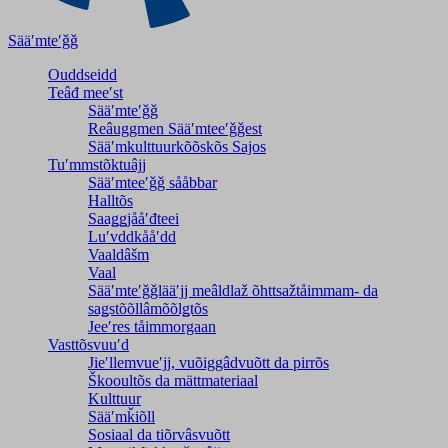
Sääʹmteʹǧǧ
Ouddseidd
Teâđ meeʹst
Sääʹmteʹǧǧ
Reâuggmen Sääʹmteeʹǧǧest
Sääʹmkulttuurkõõskõs Sajos
Tuʹmmstõktuâjj
Sääʹmteeʹǧǧ sååbbar
Halltõs
Saaǥǥjååʹđteei
Luʹvddkååʹdd
Vaaldâšm
Vaal
Sääʹmteʹǧǧlääʹjj meâldlaž õhttsažtåimmam- da
saǥstõõllâmõõlǥtõs
Jeeʹres tåimmorgaan
Vasttõsvuuʹd
Jieʹllemvueʹjj, vuõiggâdvuõtt da pirrõs
Škooultõs da mättmateriaal
Kulttuur
Sääʹmǩiõll
Sosiaal da tiõrvâsvuõtt