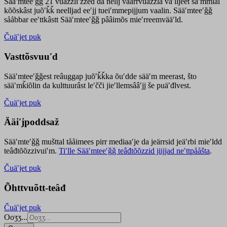
Sääʹmteeʹǧǧ 21 vuäzzliʹžžed da nellj väärrvuäzzla vaʹlljeet säʹmmlai
kõõskâst juõʹǩǩ neelljad eeʹjj tueiʹmmepijjum vaalin. Sääʹmteeʹǧǧ
sååbbar eeʹttkâstt Sääʹmteeʹǧǧ pââimõs mieʹrreemvääʹld.
Čuäʹjet puk
Vasttõsvuuʹd
Sääʹmteeʹǧǧest
reâuggap
juõʹǩǩka
õuʹdde
sääʹm meer
ast
, što
sääʹmǩiõlin da kulttuurâst leʹčči jieʹllemsââʹjj še puäʹđlvest.
Čuäʹjet puk
Ääiʹjpoddsaž
Sääʹmteʹǧǧ mušttal tååimees pirr mediaaʹje da jeärrsid jeäʹrbi mieʹldd
teâđtõõzzivuiʹm.
Tiʹlle Sääʹmteeʹǧǧ teâđtõõzzid jiijjad neʹttpååšta
.
Čuäʹjet puk
Õhttvuõtt-teâđ
Čuäʹjet puk
Ooʒʒ...