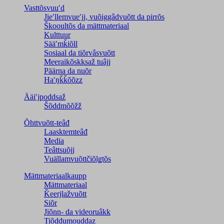
Vasttõsvuuʹd
Jieʹllemvueʹjj, vuõiggâdvuõtt da pirrõs
Škooultõs da mättmateriaal
Kulttuur
Sääʹmǩiõll
Sosiaal da tiõrvâsvuõtt
Meeraikõskksaž tuâjj
Päärna da nuõr
Haʹŋǩǩõõzz
Ääiʹjpoddsaž
Šõddmõõžž
Õhttvuõtt-teâđ
Laasktemteâđ
Media
Teâttsuõjj
Vuällamvuõttčiõlǥtõs
Mättmateriaalkaupp
Mättmateriaal
Ǩeerjlažvuõtt
Siõr
Jiõnn- da videoruâkk
Tiõddumouddaz