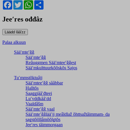
Facebook
Twitter
WhatsApp
Share
Jeeʹres ođđâz
Palaa alkuun
Sääʹmteʹǧǧ
Sääʹmteʹǧǧ
Reâuggmen Sääʹmteeʹǧǧest
Sääʹmkulttuurkõõskõs Sajos
Tuʹmmstõktuâjj
Sääʹmteeʹǧǧ sååbbar
Halltõs
Saaǥǥjååʹđteei
Luʹvddkååʹdd
Vaaldâšm
Sääʹmteʹǧǧ vaal
Sääʹmteʹǧǧlääʹjj meâldlaž õhttsažtåimmam- da
saǥstõõllâmõõlǥtõs
Jeeʹres tåimmorgaan