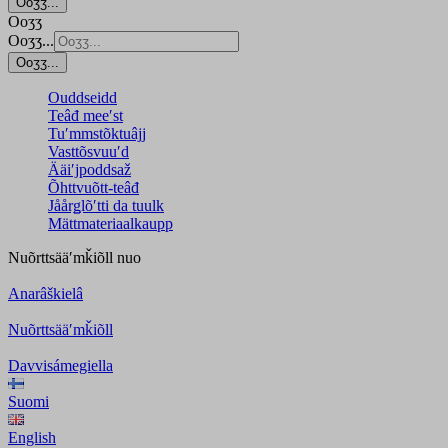
Ooʒʒ...
Ooʒʒ
Ooʒʒ...
Ooʒʒ...
Ouddseidd
Teâđ meeʹst
Tuʹmmstõktuâjj
Vasttõsvuuʹd
Ääiʹjpoddsaž
Õhttvuõtt-teâđ
Jåårǥlõʹtti da tuulk
Mättmateriaalkaupp
Nuõrttsääʹmǩiõll
nuo
Anarâškielâ
Nuõrttsääʹmǩiõll
Davvisámegiella
Suomi
English