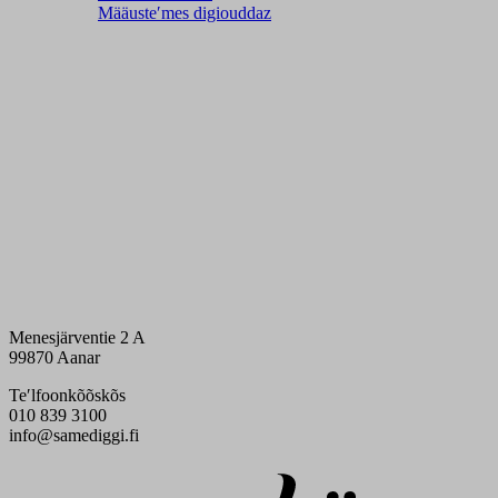
Määusteʹmes digiouddaz
Menesjärventie 2 A
99870 Aanar
Teʹlfoonkõõskõs
010 839 3100
info@samediggi.fi
Digi- ja mainostoimisto Höyry Rovaniemi ja Oulu