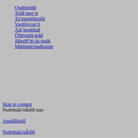
Ouddseidd
Teâđ meeʹst
Tuʹmmstõktuâjj
Vasttõsvuuʹd
Ääiʹjpoddsaž
Õhttvuõtt-teâđ
Jåårǥlõʹtti da tuulk
Mättmateriaalkaupp
Skip to content
Nuõrttsääʹmǩiõll
nuo
Anarâškielâ
Nuõrttsääʹmǩiõll