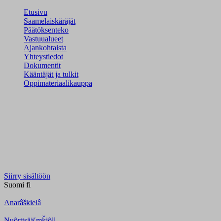
Etusivu
Saamelaiskäräjät
Päätöksenteko
Vastuualueet
Ajankohtaista
Yhteystiedot
Dokumentit
Kääntäjät ja tulkit
Oppimateriaalikauppa
Siirry sisältöön
Suomi
fi
Anarâškielâ
Nuõrttsääʹmǩiõll