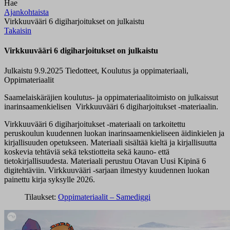
Hae
Ajankohtaista
Virkkuuvääri 6 digiharjoitukset on julkaistu
Takaisin
Virkkuuvääri 6 digiharjoitukset on julkaistu
Julkaistu 9.9.2025
Tiedotteet, Koulutus ja oppimateriaali,
Oppimateriaalit
Saamelaiskäräjien koulutus- ja oppimateriaalitoimisto on julkaissut
inarinsaamenkielisen Virkkuuvääri 6 digiharjoitukset -materiaalin.
Virkkuuvääri 6 digiharjoitukset -materiaali on tarkoitettu
peruskoulun kuudennen luokan inarinsaamenkieliseen äidinkielen ja
kirjallisuuden opetukseen. Materiaali sisältää kieltä ja kirjallisuutta
koskevia tehtäviä sekä tekstiotteita sekä kauno- että
tietokirjallisuudesta. Materiaali perustuu Otavan Uusi Kipinä 6
digitehtäviin. Virkkuuvääri -sarjaan ilmestyy kuudennen luokan
painettu kirja syksylle 2026.
Tilaukset:
Oppimateriaalit – Samediggi