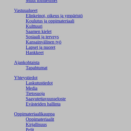
Muut toimielimet
Vastuualueet
Elinkeinot, oikeus ja ympäristö
Koulutus ja oppimateriaali
Kulttuuri
Saamen kielet
Sosiaali ja terveys
Kansainvälinen työ
Lapset ja nuoret
Hankkeet
Ajankohtaista
Tapahtumat
Yhteystiedot
Laskutustiedot
Media
Tietosuoja
Saavutettavuusseloste
Evästeiden hallinta
Oppimateriaalikauppa
Oppimateriaalit
Kirjallisuus
Pelit