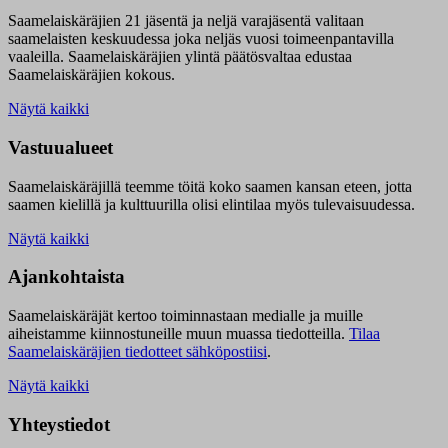
Saamelaiskäräjien 21 jäsentä ja neljä varajäsentä valitaan
saamelaisten keskuudessa joka neljäs vuosi toimeenpantavilla
vaaleilla. Saamelaiskäräjien ylintä päätösvaltaa edustaa
Saamelaiskäräjien kokous.
Näytä kaikki
Vastuualueet
Saamelaiskäräjillä t
eemme töitä koko saamen kansan eteen, jotta
saamen kielillä ja kulttuurilla olisi elintilaa myös tulevaisuudessa.
Näytä kaikki
Ajankohtaista
Saamelaiskäräjät kertoo toiminnastaan medialle ja muille
aiheistamme kiinnostuneille muun muassa tiedotteilla.
Tilaa
Saamelaiskäräjien tiedotteet sähköpostiisi
.
Näytä kaikki
Yhteystiedot