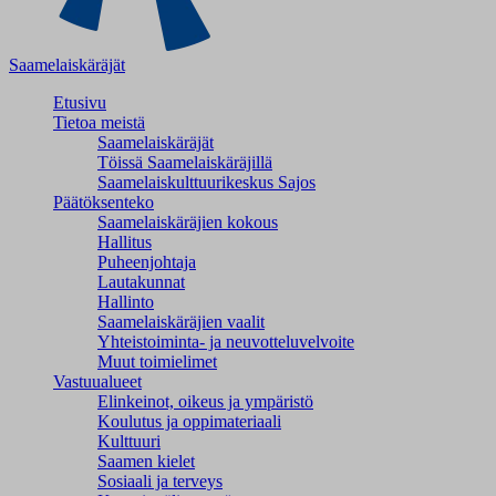
Saamelaiskäräjät
Etusivu
Tietoa meistä
Saamelaiskäräjät
Töissä Saamelaiskäräjillä
Saamelaiskulttuuri­keskus Sajos
Päätöksenteko
Saamelaiskäräjien kokous
Hallitus
Puheenjohtaja
Lautakunnat
Hallinto
Saamelaiskäräjien vaalit
Yhteistoiminta- ja neuvotteluvelvoite
Muut toimielimet
Vastuualueet
Elinkeinot, oikeus ja ympäristö
Koulutus ja oppimateriaali
Kulttuuri
Saamen kielet
Sosiaali ja terveys