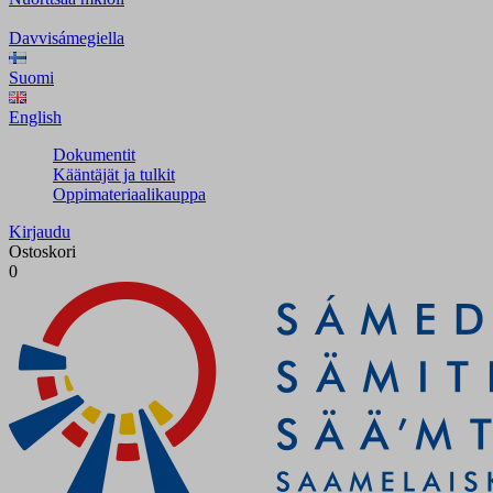
Davvisámegiella
Suomi
English
Dokumentit
Kääntäjät ja tulkit
Oppimateriaalikauppa
Kirjaudu
Ostoskori
0