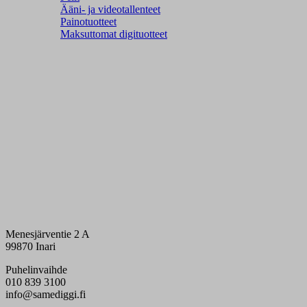
Ääni- ja videotallenteet
Painotuotteet
Maksuttomat digituotteet
Menesjärventie 2 A
99870 Inari
Puhelinvaihde
010 839 3100
info@samediggi.fi