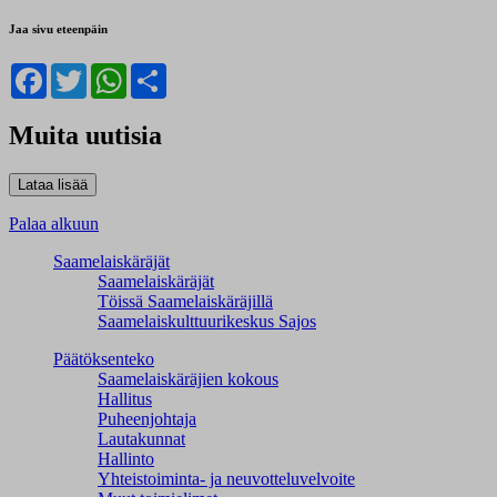
Jaa sivu eteenpäin
Facebook
Twitter
WhatsApp
Share
Muita uutisia
Palaa alkuun
Saamelaiskäräjät
Saamelaiskäräjät
Töissä Saamelaiskäräjillä
Saamelaiskulttuuri­keskus Sajos
Päätöksenteko
Saamelaiskäräjien kokous
Hallitus
Puheenjohtaja
Lautakunnat
Hallinto
Yhteistoiminta- ja neuvotteluvelvoite