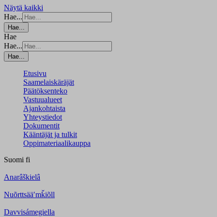
Näytä kaikki
Hae...
Hae...
Hae
Hae...
Hae...
Etusivu
Saamelaiskäräjät
Päätöksenteko
Vastuualueet
Ajankohtaista
Yhteystiedot
Dokumentit
Kääntäjät ja tulkit
Oppimateriaalikauppa
Suomi
fi
Anarâškielâ
Nuõrttsääʹmǩiõll
Davvisámegiella