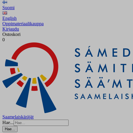
Suomi
English
Oppimateriaalikauppa
Kirjaudu
Ostoskori
0
Saamelaiskäräjät
Hae...
Hae...