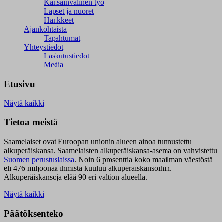
Kansainvälinen työ
Lapset ja nuoret
Hankkeet
Ajankohtaista
Tapahtumat
Yhteystiedot
Laskutustiedot
Media
Etusivu
Näytä kaikki
Tietoa meistä
Saamelaiset ovat Euroopan unionin alueen ainoa tunnustettu
alkuperäiskansa. Saamelaisten alkuperäiskansa-asema on vahvistettu
Suomen perustuslaissa
.
Noin 6 prosenttia koko maailman väestöstä
eli 476 miljoonaa ihmistä kuuluu alkuperäiskansoihin.
Alkuperäiskansoja elää 90 eri valtion alueella.
Näytä kaikki
Päätöksenteko