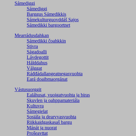
Sámediggi
Sámediggi
Barggus Sámedikkis
Sámekulturguovddáš Sajos
Sámedikki bargoortnet
Mearrádusdahkan
Sámedikki čoahkkin
Stivra
Ságadoalli
Lávdegottit
Hálddahus
Válggat
Ráđđádallangeatnegas­vuohta
Eará doaibmaorgánat
Vástusuorggit
Ealáhusat, vuoigatvuohta ja biras
Skuvlen ja oahppamateriála
Kultuvra
Sámegielat
Sosiála ja dearvvasvuohta
Riikkaidgaskasaš bargu
Mánát ja nuorat
Prošeavttat