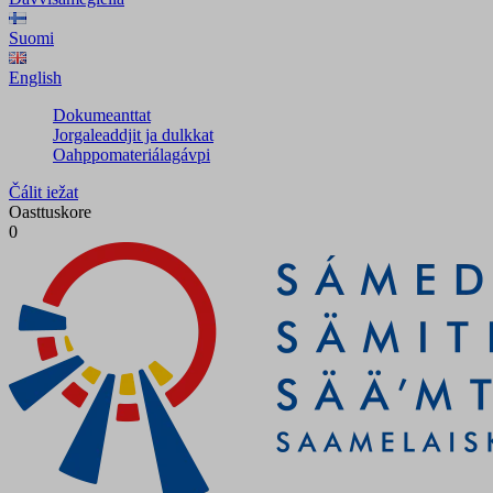
Suomi
English
Dokumeanttat
Jorgaleaddjit ja dulkkat
Oahppomateriálagávpi
Čálit iežat
Oasttuskore
0