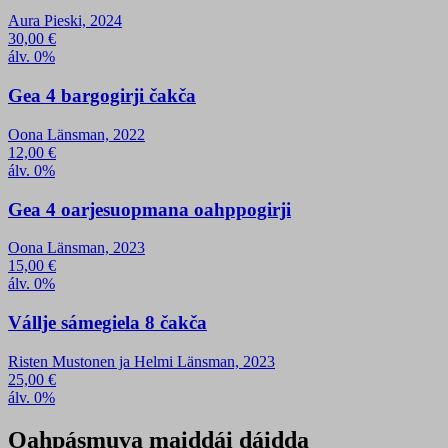
Aura Pieski, 2024
30,00
€
álv. 0%
Gea 4 bargogirji čakča
Oona Länsman, 2022
12,00
€
álv. 0%
Gea 4 oarjesuopmana oahppogirji
Oona Länsman, 2023
15,00
€
álv. 0%
Vállje sámegiela 8 čakča
Risten Mustonen ja Helmi Länsman, 2023
25,00
€
álv. 0%
Oahpásmuva maiddái dáidda