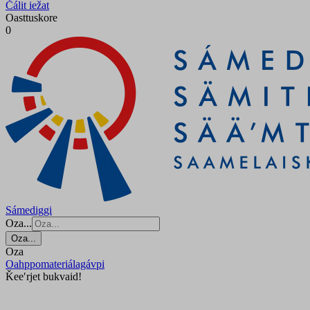
Čálit iežat
Oasttuskore
0
Sámediggi
Oza...
Oza...
Oza
Oahppomateriálagávpi
Ǩeeʹrjet bukvaid!