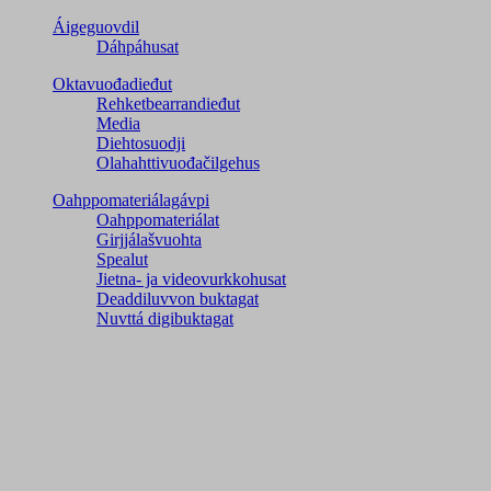
Áigeguovdil
Dáhpáhusat
Oktavuođadieđut
Rehketbearrandieđut
Media
Diehtosuodji
Olahahttivuođačilgehus
Oahppomateriálagávpi
Oahppomateriálat
Girjjálašvuohta
Spealut
Jietna- ja videovurkkohusat
Deaddiluvvon buktagat
Nuvttá digibuktagat