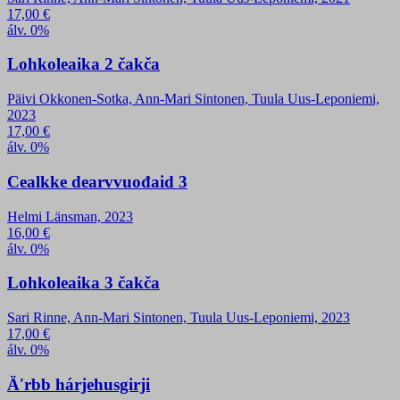
17,00
€
álv. 0%
Lohkoleaika 2 čakča
Päivi Okkonen-Sotka, Ann-Mari Sintonen, Tuula Uus-Leponiemi,
2023
17,00
€
álv. 0%
Cealkke dearvvuođaid 3
Helmi Länsman, 2023
16,00
€
álv. 0%
Lohkoleaika 3 čakča
Sari Rinne, Ann-Mari Sintonen, Tuula Uus-Leponiemi, 2023
17,00
€
álv. 0%
Äʹrbb hárjehusgirji