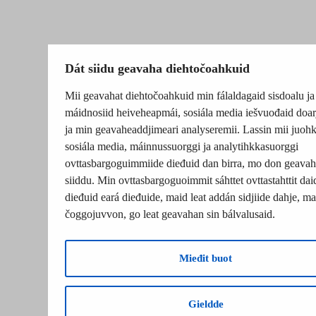
Dát siidu geavaha diehtočoahkuid
Mii geavahat diehtočoahkuid min fálaldagaid sisdoalu ja
máidnosiid heiveheapmái, sosiála media iešvuođaid doar
ja min geavaheaddjimeari analyseremii. Lassin mii juohk
sosiála media, máinnussuorggi ja analytihkkasuorggi
ovttasbargoguimmiide dieđuid dan birra, mo don geavah
siiddu. Min ovttasbargoguoimmit sáhttet ovttastahttit dai
dieđuid eará dieđuide, maid leat addán sidjiide dahje, mat
čoggojuvvon, go leat geavahan sin bálvalusaid.
Mieđit buot
Gieldde