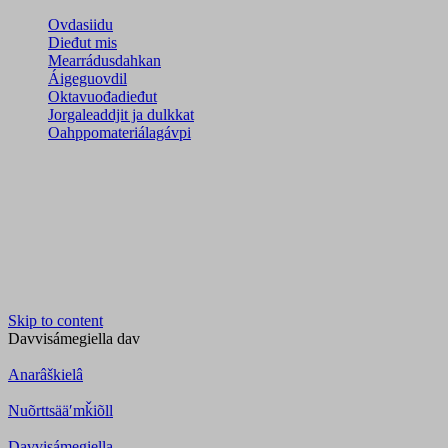
Ovdasiidu
Dieđut mis
Mearrádusdahkan
Áigeguovdil
Oktavuođadieđut
Jorgaleaddjit ja dulkkat
Oahppomateriálagávpi
Skip to content
Davvisámegiella
dav
Anarâškielâ
Nuõrttsääʹmǩiõll
Davvisámegiella