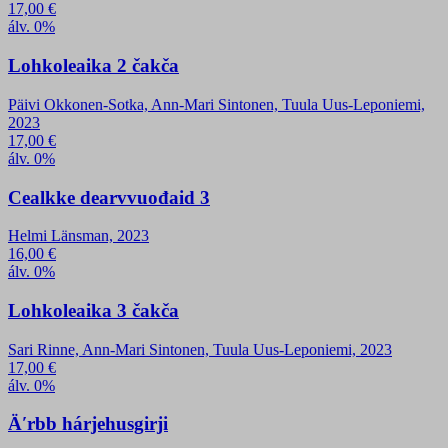
17,00
€
álv. 0%
Lohkoleaika 2 čakča
Päivi Okkonen-Sotka, Ann-Mari Sintonen, Tuula Uus-Leponiemi,
2023
17,00
€
álv. 0%
Cealkke dearvvuođaid 3
Helmi Länsman, 2023
16,00
€
álv. 0%
Lohkoleaika 3 čakča
Sari Rinne, Ann-Mari Sintonen, Tuula Uus-Leponiemi, 2023
17,00
€
álv. 0%
Äʹrbb hárjehusgirji