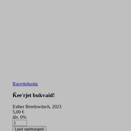
Ruovttoluotta
Ǩeeʹrjet bukvaid!
Esther Berelowitsch, 2023
5,00
€
álv. 0%
Ǩeeʹrjet
bukvaid!
Lasit oasttusgorii