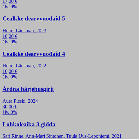
17,00
€
álv. 0%
Cealkke dearvvuođaid 5
Helmi Länsman, 2023
16,00
€
álv. 0%
Cealkke dearvvuođaid 4
Helmi Länsman, 2022
16,00
€
álv. 0%
Árdna hárjehusgirji
Aura Pieski, 2024
30,00
€
álv. 0%
Lohkoleaika 3 giđđa
Sari Rinne, Ann-Mari Sintonen, Tuula Uus-Leponiemi, 2021