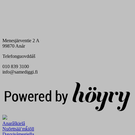
Menesjärventie 2 A
99870 Anár
Telefonguovddáš
010 839 3100
info@samediggi.fi
Digi- ja mainostoimisto Höyry Rovaniemi ja Oulu
Anarâškielâ
Nuõrttsääʹmǩiõll
Davvisámegiella