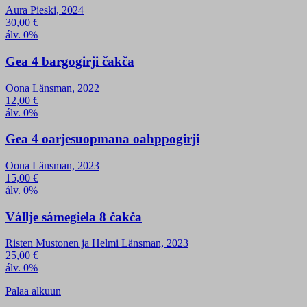
Aura Pieski, 2024
30,00
€
álv. 0%
Gea 4 bargogirji čakča
Oona Länsman, 2022
12,00
€
álv. 0%
Gea 4 oarjesuopmana oahppogirji
Oona Länsman, 2023
15,00
€
álv. 0%
Vállje sámegiela 8 čakča
Risten Mustonen ja Helmi Länsman, 2023
25,00
€
álv. 0%
Palaa alkuun