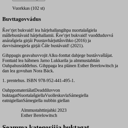
quantity
Vuorkkas (102 st)
Buvttagovvádus
Ǩeeʹrjet bukvaid! lea hárjehallangihpa nuortalašgiela
mállebustávaid hárjehallamii. Ǩeeʹrjet bukvaid! vuođđuduvvá
anárašgiela girjái Puustavhárjuttâsvihko (2016) ja
davvisámegiela girjái Čále bustávaid! (2021).
Gihppagis geavahuvvojit Alku-fonttat dahjege bustávvašlájat.
Fonttaid lea hábmen Jarno Lukkarila ja almmustahttán
Oahpahusráđđehus. Gihppaga lea plánen Esther Berelowitsch ja
dan lea govuhan Nora Bäck.
1. prentehus. ISBN 978-952-441-495-1.
Oahppomateriálat
Deaddiluvvon
buktagat
Nuortalašgiella
Vuolleskuvla
Sámegiella
eatnigiellan
Sámegiella nubbin giellan
Almmustahttinjahki 2023
Esther Berelowitsch
Seamma kategoriija buktagat