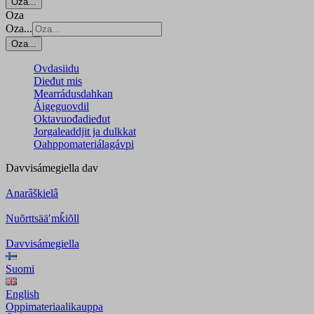
Oza...
Oza
Oza...
Oza...
Ovdasiidu
Dieđut mis
Mearrádusdahkan
Áigeguovdil
Oktavuođadieđut
Jorgaleaddjit ja dulkkat
Oahppomateriálagávpi
Davvisámegiella
dav
Anarâškielâ
Nuõrttsääʹmǩiõll
Davvisámegiella
Suomi
English
Oppimateriaalikauppa