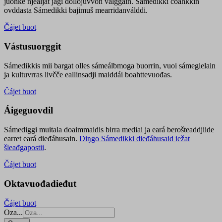
juohke njealját jagi dollojuvvon válggain. Sámedikki čoahkkin
ovddasta Sámedikki bajimuš mearridanválddi.
Čájet buot
Vástusuorggit
Sámedikkis mii bargat olles sámeálbmoga buorrin, vuoi sámegielain
ja kultuvrras livčče eallinsadji maiddái boahttevuođas.
Čájet buot
Áigeguovdil
Sámediggi muitala doaimmaidis birra mediai ja eará berošteaddjiide
earret eará dieđáhusain.
Diŋgo Sámedikki dieđáhusaid iežat
šleađgapostii
.
Čájet buot
Oktavuođadieđut
Čájet buot
Oza...