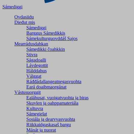
Sámediggi
Ovdasiidu
Dieđut mis
Sámediggi
Barggus Sámedikkis
Sámekulturguovddáš Sajos
Mearrádusdahkan
Sámedikki čoahkkin
Stivra
Ságadoalli
Lávdegottit
Hálddahus
Válggat
Ráđđádallangeatnegas­vuohta
Eará doaibmaorgánat
Vástusuorggit
Ealáhusat, vuoigatvuohta ja biras
Skuvlen ja oahppamateriála
Kultuvra
Sámegielat
Sosiála ja dearvvasvuohta
Riikkaidgaskasaš bargu
Mánát ja nuorat