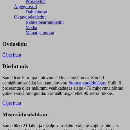
Prošeavttat
Áigeguovdil
Dáhpáhusat
Oktavuođadieđut
Rehketbearrandieđut
Media
Mánát ja nuorat
Ovdasiidu
Čájet buot
Dieđut mis
Sámit leat Eurohpa uniovnna áidna eamiálbmot. Sámiid
eamiálbmotsajádat lea nannejuvvon
Suoma vuođđolágas
. Sullii 6
proseantta olles máilmmi veahkadagas elege 476 miljovnna olbmo
gullet eamiálbmogiidda. Eamiálbmogat ellet 90 sierra riikkas.
Čájet buot
Mearrádusdahkan
Sámedikki 21 lahtu ja njealje várrelahtu váljejuvvojit sámiid siste