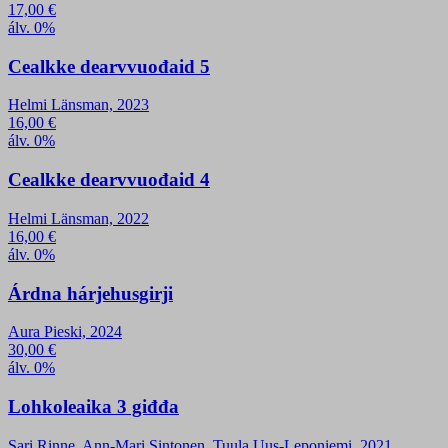
17,00
€
álv. 0%
Cealkke dearvvuođaid 5
Helmi Länsman, 2023
16,00
€
álv. 0%
Cealkke dearvvuođaid 4
Helmi Länsman, 2022
16,00
€
álv. 0%
Árdna hárjehusgirji
Aura Pieski, 2024
30,00
€
álv. 0%
Lohkoleaika 3 giđđa
Sari Rinne, Ann-Mari Sintonen, Tuula Uus-Leponiemi, 2021