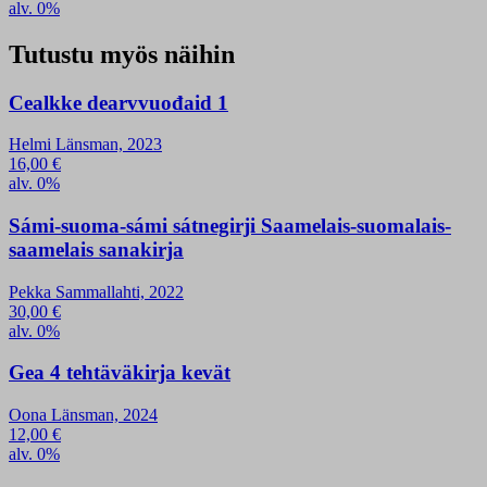
alv. 0%
Tutustu myös näihin
Cealkke dearvvuođaid 1
Helmi Länsman, 2023
16,00
€
alv. 0%
Sámi-suoma-sámi sátnegirji Saamelais-suomalais-
saamelais sanakirja
Pekka Sammallahti, 2022
30,00
€
alv. 0%
Gea 4 tehtäväkirja kevät
Oona Länsman, 2024
12,00
€
alv. 0%