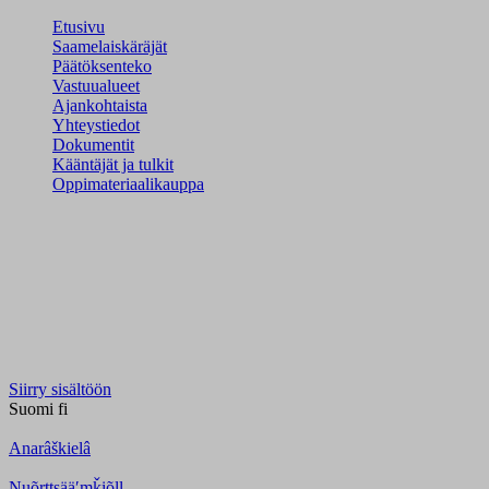
Etusivu
Saamelaiskäräjät
Päätöksenteko
Vastuualueet
Ajankohtaista
Yhteystiedot
Dokumentit
Kääntäjät ja tulkit
Oppimateriaalikauppa
Siirry sisältöön
Suomi
fi
Anarâškielâ
Nuõrttsääʹmǩiõll