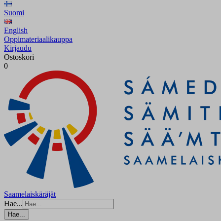
Suomi
English
Oppimateriaalikauppa
Kirjaudu
Ostoskori
0
Saamelaiskäräjät
Hae...
Hae...