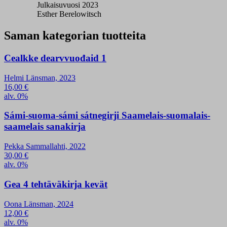
Julkaisuvuosi 2023
Esther Berelowitsch
Saman kategorian tuotteita
Cealkke dearvvuođaid 1
Helmi Länsman, 2023
16,00
€
alv. 0%
Sámi-suoma-sámi sátnegirji Saamelais-suomalais-
saamelais sanakirja
Pekka Sammallahti, 2022
30,00
€
alv. 0%
Gea 4 tehtäväkirja kevät
Oona Länsman, 2024
12,00
€
alv. 0%