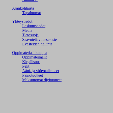
Ajankohtaista
Tapahtumat
Yhteystiedot
Laskutustiedot
Media
Tietosuoja
Saavutettavuusseloste
Evästeiden hallinta
Oppimateriaalikauppa
Oppimateriaalit
Kirjallisuus
Pelit
Ääni- ja videotallenteet
Painotuotteet
Maksuttomat digituotteet