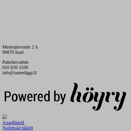
Menesjärventie 2 A
99870 Inari
Puhelinvaihde
010 839 3100
info@samediggi.fi
Digi- ja mainostoimisto Höyry Rovaniemi ja Oulu
Anarâškielâ
Nuõrttsääʹmǩiõll