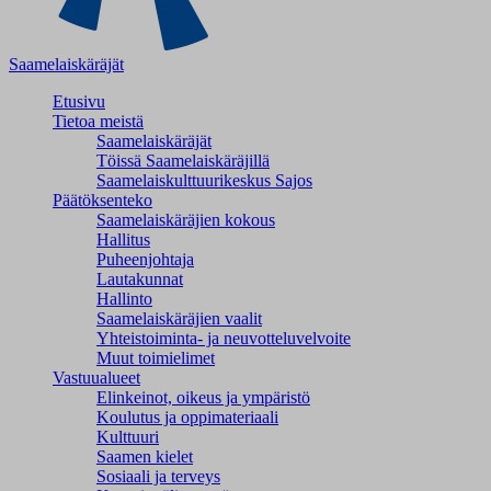
Saamelaiskäräjät
Etusivu
Tietoa meistä
Saamelaiskäräjät
Töissä Saamelaiskäräjillä
Saamelaiskulttuuri­keskus Sajos
Päätöksenteko
Saamelaiskäräjien kokous
Hallitus
Puheenjohtaja
Lautakunnat
Hallinto
Saamelaiskäräjien vaalit
Yhteistoiminta- ja neuvotteluvelvoite
Muut toimielimet
Vastuualueet
Elinkeinot, oikeus ja ympäristö
Koulutus ja oppimateriaali
Kulttuuri
Saamen kielet
Sosiaali ja terveys