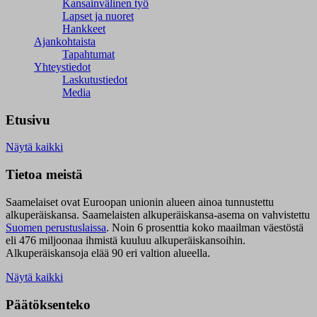
Kansainvälinen työ
Lapset ja nuoret
Hankkeet
Ajankohtaista
Tapahtumat
Yhteystiedot
Laskutustiedot
Media
Etusivu
Näytä kaikki
Tietoa meistä
Saamelaiset ovat Euroopan unionin alueen ainoa tunnustettu
alkuperäiskansa. Saamelaisten alkuperäiskansa-asema on vahvistettu
Suomen perustuslaissa
.
Noin 6 prosenttia koko maailman väestöstä
eli 476 miljoonaa ihmistä kuuluu alkuperäiskansoihin.
Alkuperäiskansoja elää 90 eri valtion alueella.
Näytä kaikki
Päätöksenteko