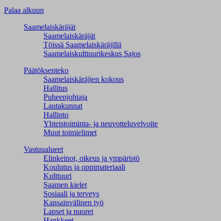
Palaa alkuun
Saamelaiskäräjät
Saamelaiskäräjät
Töissä Saamelaiskäräjillä
Saamelaiskulttuuri­keskus Sajos
Päätöksenteko
Saamelaiskäräjien kokous
Hallitus
Puheenjohtaja
Lautakunnat
Hallinto
Yhteistoiminta- ja neuvotteluvelvoite
Muut toimielimet
Vastuualueet
Elinkeinot, oikeus ja ympäristö
Koulutus ja oppimateriaali
Kulttuuri
Saamen kielet
Sosiaali ja terveys
Kansainvälinen työ
Lapset ja nuoret
Hankkeet