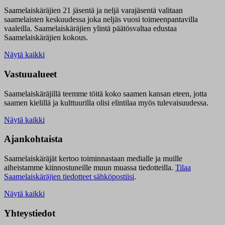
Saamelaiskäräjien 21 jäsentä ja neljä varajäsentä valitaan
saamelaisten keskuudessa joka neljäs vuosi toimeenpantavilla
vaaleilla. Saamelaiskäräjien ylintä päätösvaltaa edustaa
Saamelaiskäräjien kokous.
Näytä kaikki
Vastuualueet
Saamelaiskäräjillä t
eemme töitä koko saamen kansan eteen, jotta
saamen kielillä ja kulttuurilla olisi elintilaa myös tulevaisuudessa.
Näytä kaikki
Ajankohtaista
Saamelaiskäräjät kertoo toiminnastaan medialle ja muille
aiheistamme kiinnostuneille muun muassa tiedotteilla.
Tilaa
Saamelaiskäräjien tiedotteet sähköpostiisi
.
Näytä kaikki
Yhteystiedot