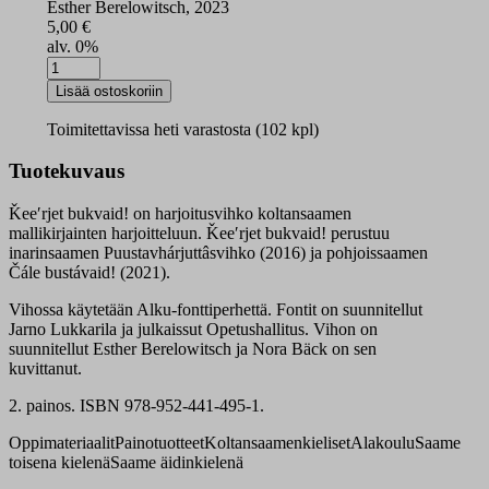
Esther Berelowitsch, 2023
5,00
€
alv. 0%
Ǩeeʹrjet
bukvaid!
Lisää ostoskoriin
määrä
Toimitettavissa heti varastosta (102 kpl)
Tuotekuvaus
Ǩeeʹrjet bukvaid! on harjoitusvihko koltansaamen
mallikirjainten harjoitteluun. Ǩeeʹrjet bukvaid! perustuu
inarinsaamen Puustavhárjuttâsvihko (2016) ja pohjoissaamen
Čále bustávaid! (2021).
Vihossa käytetään Alku-fonttiperhettä. Fontit on suunnitellut
Jarno Lukkarila ja julkaissut Opetushallitus. Vihon on
suunnitellut Esther Berelowitsch ja Nora Bäck on sen
kuvittanut.
2. painos. ISBN 978-952-441-495-1.
Oppimateriaalit
Painotuotteet
Koltansaamenkieliset
Alakoulu
Saame
toisena kielenä
Saame äidinkielenä