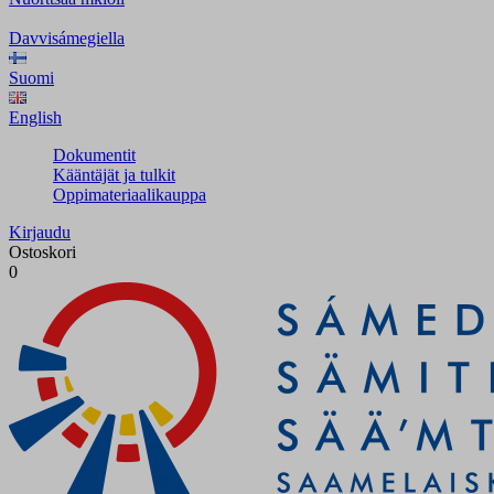
Davvisámegiella
Suomi
English
Dokumentit
Kääntäjät ja tulkit
Oppimateriaalikauppa
Kirjaudu
Ostoskori
0