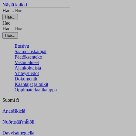
Näytä kaikki
Hae...
Hae...
Hae
Hae...
Hae...
Etusivu
Saamelaiskäräjät
Päätöksenteko
Vastuualueet
Ajankohtaista
Yhteystiedot
Dokumentit
Kääntäjät ja tulkit
Oppimateriaalikauppa
Suomi
fi
Anarâškielâ
Nuõrttsääʹmǩiõll
Davvisámegiella