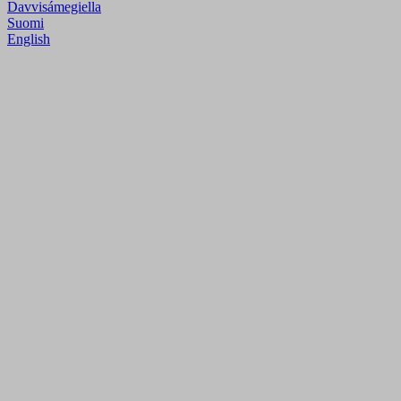
Davvisámegiella
Suomi
English