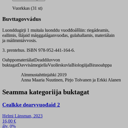
oahppogirji
quantity
Vuorkkas (31 st)
Buvttagovvádus
Luonddugirji 1 muitala luonddu vuođđoáššiin: riegádeamis,
eallimis, šlájaid máŋggaláganvuođas, gulahallamis, materiálain
ja máilmmiávvosis.
3. prentehus. ISBN 978-952-441-164-6.
Oahppomateriálat
Deaddiluvvon
buktagat
Davvisámegiella
Vuolleskuvla
Biologiija
Birasoahppa
Almmustahttinjahki 2019
Anna Maaria Nuutinen, Pirjo Tolvanen ja Erkki Alanen
Seamma kategoriija buktagat
Cealkke dearvvuođaid 2
Helmi Länsman, 2023
16,00
€
álv. 0%