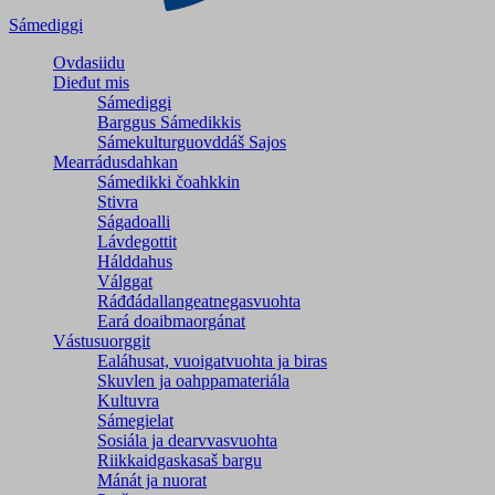
Sámediggi
Ovdasiidu
Dieđut mis
Sámediggi
Barggus Sámedikkis
Sámekulturguovddáš Sajos
Mearrádusdahkan
Sámedikki čoahkkin
Stivra
Ságadoalli
Lávdegottit
Hálddahus
Válggat
Ráđđádallangeatnegas­vuohta
Eará doaibmaorgánat
Vástusuorggit
Ealáhusat, vuoigatvuohta ja biras
Skuvlen ja oahppamateriála
Kultuvra
Sámegielat
Sosiála ja dearvvasvuohta
Riikkaidgaskasaš bargu
Mánát ja nuorat