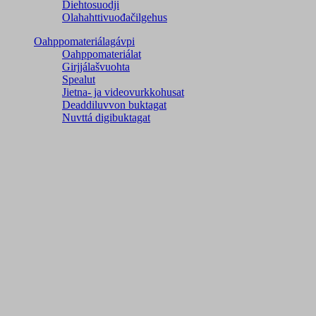
Diehtosuodji
Olahahttivuođačilgehus
Oahppomateriálagávpi
Oahppomateriálat
Girjjálašvuohta
Spealut
Jietna- ja videovurkkohusat
Deaddiluvvon buktagat
Nuvttá digibuktagat