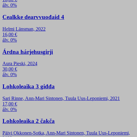
álv. 0%
Cealkke dearvvuođaid 4
Helmi Länsman, 2022
16,00
€
álv. 0%
Árdna hárjehusgirji
Aura Pieski, 2024
30,00
€
álv. 0%
Lohkoleaika 3 giđđa
Sari Rinne, Ann-Mari Sintonen, Tuula Uus-Leponiemi, 2021
17,00
€
álv. 0%
Lohkoleaika 2 čakča
Päivi Okkonen-Sotka, Ann-Mari Sintonen, Tuula Uus-Leponiemi,