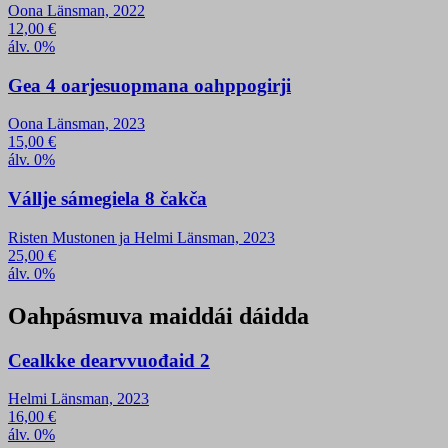
Oona Länsman, 2022
12,00
€
álv. 0%
Gea 4 oarjesuopmana oahppogirji
Oona Länsman, 2023
15,00
€
álv. 0%
Vállje sámegiela 8 čakča
Risten Mustonen ja Helmi Länsman, 2023
25,00
€
álv. 0%
Oahpásmuva maiddái dáidda
Cealkke dearvvuođaid 2
Helmi Länsman, 2023
16,00
€
álv. 0%