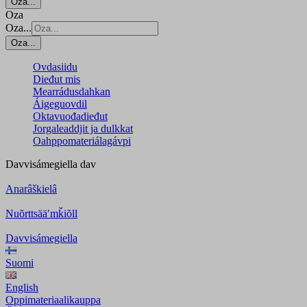
Oza...
Oza
Oza...
Oza...
Ovdasiidu
Dieđut mis
Mearrádusdahkan
Áigeguovdil
Oktavuođadieđut
Jorgaleaddjit ja dulkkat
Oahppomateriálagávpi
Davvisámegiella
dav
Anarâškielâ
Nuõrttsääʹmǩiõll
Davvisámegiella
Suomi
English
Oppimateriaalikauppa