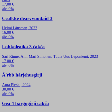
17,00
€
álv. 0%
Cealkke dearvvuođaid 3
Helmi Länsman, 2023
16,00
€
álv. 0%
Lohkoleaika 3 čakča
Sari Rinne, Ann-Mari Sintonen, Tuula Uus-Leponiemi, 2023
17,00
€
álv. 0%
Äʹrbb hárjehusgirji
Aura Pieski, 2024
30,00
€
álv. 0%
Gea 4 bargogirji čakča