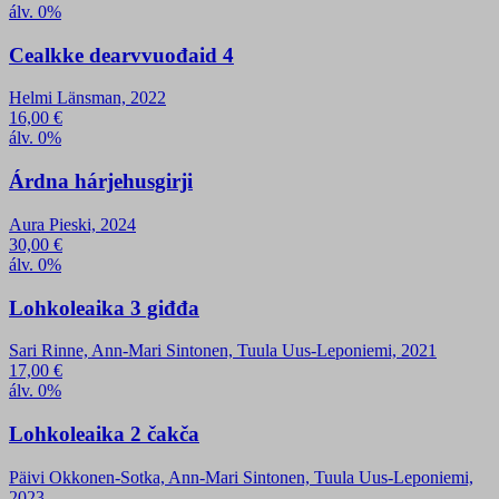
álv. 0%
Cealkke dearvvuođaid 4
Helmi Länsman, 2022
16,00
€
álv. 0%
Árdna hárjehusgirji
Aura Pieski, 2024
30,00
€
álv. 0%
Lohkoleaika 3 giđđa
Sari Rinne, Ann-Mari Sintonen, Tuula Uus-Leponiemi, 2021
17,00
€
álv. 0%
Lohkoleaika 2 čakča
Päivi Okkonen-Sotka, Ann-Mari Sintonen, Tuula Uus-Leponiemi,
2023