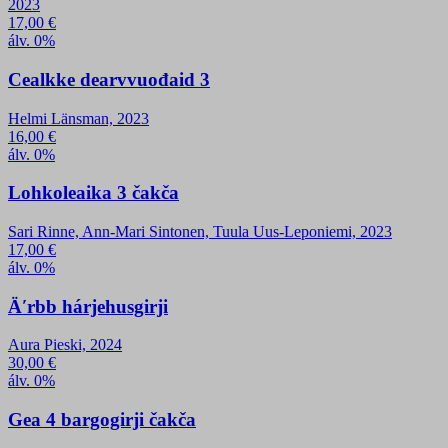
2023
17,00
€
álv. 0%
Cealkke dearvvuođaid 3
Helmi Länsman, 2023
16,00
€
álv. 0%
Lohkoleaika 3 čakča
Sari Rinne, Ann-Mari Sintonen, Tuula Uus-Leponiemi, 2023
17,00
€
álv. 0%
Äʹrbb hárjehusgirji
Aura Pieski, 2024
30,00
€
álv. 0%
Gea 4 bargogirji čakča