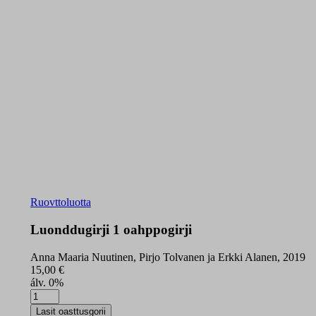
Ruovttoluotta
Luonddugirji 1 oahppogirji
Anna Maaria Nuutinen, Pirjo Tolvanen ja Erkki Alanen, 2019
15,00
€
álv. 0%
Luonddugirji
1
Lasit oasttusgorii