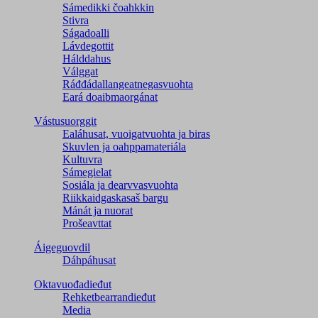
Sámedikki čoahkkin
Stivra
Ságadoalli
Lávdegottit
Hálddahus
Válggat
Ráđđádallangeatnegas­vuohta
Eará doaibmaorgánat
Vástusuorggit
Ealáhusat, vuoigatvuohta ja biras
Skuvlen ja oahppamateriála
Kultuvra
Sámegielat
Sosiála ja dearvvasvuohta
Riikkaidgaskasaš bargu
Mánát ja nuorat
Prošeavttat
Áigeguovdil
Dáhpáhusat
Oktavuođadieđut
Rehketbearrandieđut
Media