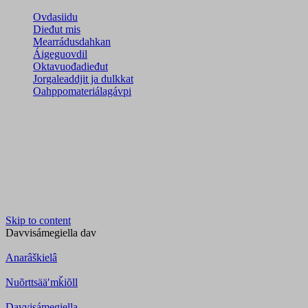
Ovdasiidu
Dieđut mis
Mearrádusdahkan
Áigeguovdil
Oktavuođadieđut
Jorgaleaddjit ja dulkkat
Oahppomateriálagávpi
Skip to content
Davvisámegiella
dav
Anarâškielâ
Nuõrttsääʹmǩiõll
Davvisámegiella