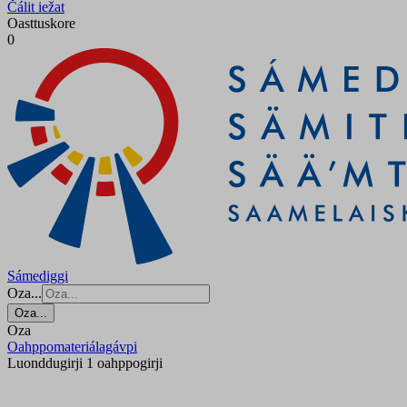
Čálit iežat
Oasttuskore
0
Sámediggi
Oza...
Oza...
Oza
Oahppomateriálagávpi
Luonddugirji 1 oahppogirji