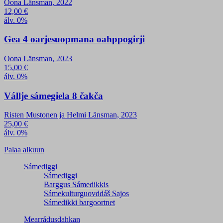
Oona Länsman, 2022
12,00
€
álv. 0%
Gea 4 oarjesuopmana oahppogirji
Oona Länsman, 2023
15,00
€
álv. 0%
Vállje sámegiela 8 čakča
Risten Mustonen ja Helmi Länsman, 2023
25,00
€
álv. 0%
Palaa alkuun
Sámediggi
Sámediggi
Barggus Sámedikkis
Sámekulturguovddáš Sajos
Sámedikki bargoortnet
Mearrádusdahkan