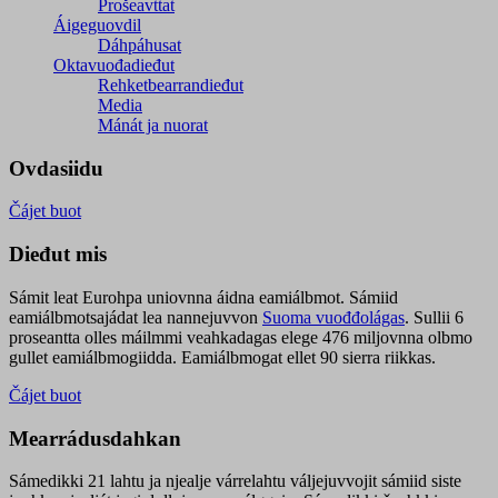
Prošeavttat
Áigeguovdil
Dáhpáhusat
Oktavuođadieđut
Rehketbearrandieđut
Media
Mánát ja nuorat
Ovdasiidu
Čájet buot
Dieđut mis
Sámit leat Eurohpa uniovnna áidna eamiálbmot. Sámiid
eamiálbmotsajádat lea nannejuvvon
Suoma vuođđolágas
. Sullii 6
proseantta olles máilmmi veahkadagas elege 476 miljovnna olbmo
gullet eamiálbmogiidda. Eamiálbmogat ellet 90 sierra riikkas.
Čájet buot
Mearrádusdahkan
Sámedikki 21 lahtu ja njealje várrelahtu váljejuvvojit sámiid siste