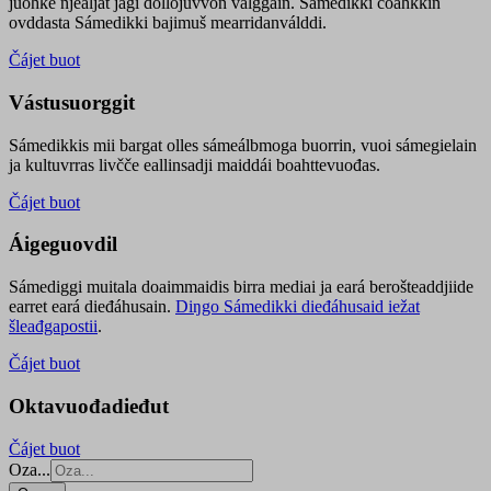
juohke njealját jagi dollojuvvon válggain. Sámedikki čoahkkin
ovddasta Sámedikki bajimuš mearridanválddi.
Čájet buot
Vástusuorggit
Sámedikkis mii bargat olles sámeálbmoga buorrin, vuoi sámegielain
ja kultuvrras livčče eallinsadji maiddái boahttevuođas.
Čájet buot
Áigeguovdil
Sámediggi muitala doaimmaidis birra mediai ja eará berošteaddjiide
earret eará dieđáhusain.
Diŋgo Sámedikki dieđáhusaid iežat
šleađgapostii
.
Čájet buot
Oktavuođadieđut
Čájet buot
Oza...