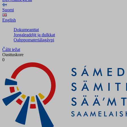
Suomi
English
Dokumeanttat
Jorgaleaddjit ja dulkkat
Oahppomateriálagávpi
Čálit iežat
Oasttuskore
0