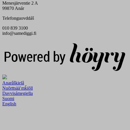
Menesjärventie 2 A
99870 Anár
Telefonguovddáš
010 839 3100
info@samediggi.fi
Digi- ja mainostoimisto Höyry Rovaniemi ja Oulu
Anarâškielâ
Nuõrttsääʹmǩiõll
Davvisámegiella
Suomi
English