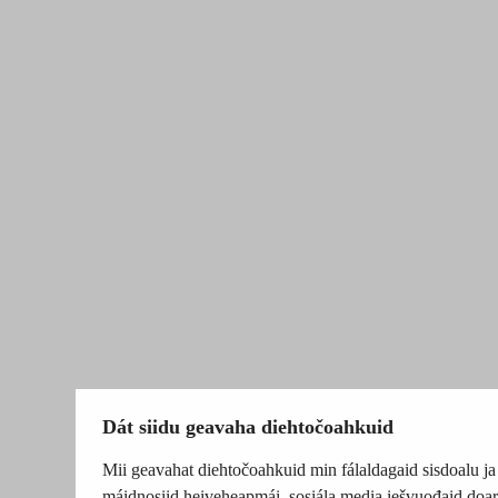
Dát siidu geavaha diehtočoahkuid
Mii geavahat diehtočoahkuid min fálaldagaid sisdoalu ja
máidnosiid heiveheapmái, sosiála media iešvuođaid doar