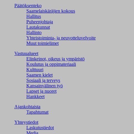
Päätöksenteko
Saamelaiskäräjien kokous
Hallitus
Puheenjohtaja
Lautakunnat
Hallinto
Yhteistoiminta- ja neuvotteluvelvoite
Muut toimielimet
Vastuualueet
Elinkeinot, oikeus ja ympäristö
Koulutus ja oppimateriaali
Kulttuuri
Saamen kielet
Sosiaali ja terveys
Kansainvälinen työ
Lapset ja nuoret
Hankkeet
Ajankohtaista
Tapahtumat
Yhteystiedot
Laskutustiedot
Media