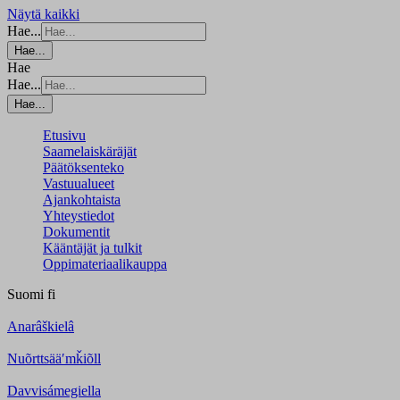
Näytä kaikki
Hae...
Hae...
Hae
Hae...
Hae...
Etusivu
Saamelaiskäräjät
Päätöksenteko
Vastuualueet
Ajankohtaista
Yhteystiedot
Dokumentit
Kääntäjät ja tulkit
Oppimateriaalikauppa
Suomi
fi
Anarâškielâ
Nuõrttsääʹmǩiõll
Davvisámegiella