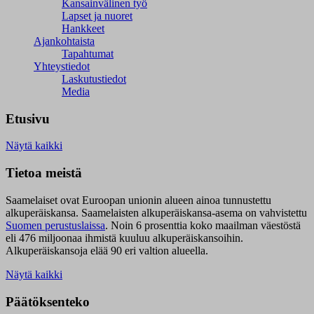
Kansainvälinen työ
Lapset ja nuoret
Hankkeet
Ajankohtaista
Tapahtumat
Yhteystiedot
Laskutustiedot
Media
Etusivu
Näytä kaikki
Tietoa meistä
Saamelaiset ovat Euroopan unionin alueen ainoa tunnustettu
alkuperäiskansa. Saamelaisten alkuperäiskansa-asema on vahvistettu
Suomen perustuslaissa
.
Noin 6 prosenttia koko maailman väestöstä
eli 476 miljoonaa ihmistä kuuluu alkuperäiskansoihin.
Alkuperäiskansoja elää 90 eri valtion alueella.
Näytä kaikki
Päätöksenteko