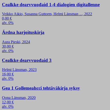
Cealkke dearvvuođaid 1-4 dialogien digitallenne
Veikko Aikio, Susanna Guttorm, Helmi Länsman ..., 2022
0,00
€
alv. 0%
Árdna harjoituskirja
Aura Pieski, 2024
30,00
€
alv. 0%
Cealkke dearvvuođaid 3
Helmi Länsman, 2023
16,00
€
alv. 0%
Gea 1 Gollemeahcci tehtäväkirja syksy
Oona Länsman, 2020
12,00
€
alv. 0%