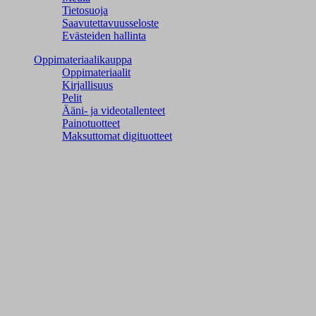
Tietosuoja
Saavutettavuusseloste
Evästeiden hallinta
Oppimateriaalikauppa
Oppimateriaalit
Kirjallisuus
Pelit
Ääni- ja videotallenteet
Painotuotteet
Maksuttomat digituotteet