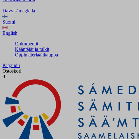
Davvisámegiella
Suomi
English
Dokumentit
Kääntäjät ja tulkit
Oppimateriaalikauppa
Kirjaudu
Ostoskori
0