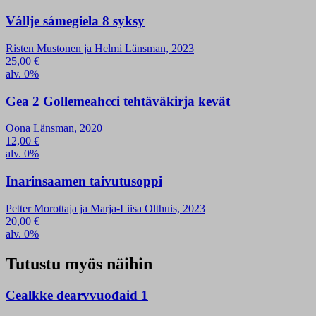
Vállje sámegiela 8 syksy
Risten Mustonen ja Helmi Länsman, 2023
25,00
€
alv. 0%
Gea 2 Gollemeahcci tehtäväkirja kevät
Oona Länsman, 2020
12,00
€
alv. 0%
Inarinsaamen taivutusoppi
Petter Morottaja ja Marja-Liisa Olthuis, 2023
20,00
€
alv. 0%
Tutustu myös näihin
Cealkke dearvvuođaid 1