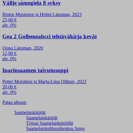
Vállje sámegiela 8 syksy
Risten Mustonen ja Helmi Länsman, 2023
25,00
€
alv. 0%
Gea 2 Gollemeahcci tehtäväkirja kevät
Oona Länsman, 2020
12,00
€
alv. 0%
Inarinsaamen taivutusoppi
Petter Morottaja ja Marja-Liisa Olthuis, 2023
20,00
€
alv. 0%
Palaa alkuun
Saamelaiskäräjät
Saamelaiskäräjät
Töissä Saamelaiskäräjillä
Saamelaiskulttuuri­keskus Sajos