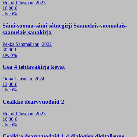
Helmi Länsman, 2023
16,00
€
alv. 0%
Sámi-suoma-sámi sátnegirji Saamelais-suomalais-
saamelais sanakirja
Pekka Sammallahti, 2022
30,00
€
alv. 0%
Gea 4 tehtäväkirja kevät
Oona Länsman, 2024
12,00
€
alv. 0%
Cealkke dearvvuođaid 2
Helmi Länsman, 2023
16,00
€
alv. 0%
Cealkke dearvvuođaid 1-4 dialogien digitallenne