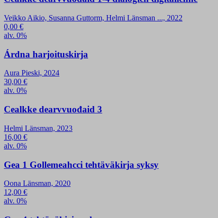
Veikko Aikio, Susanna Guttorm, Helmi Länsman ..., 2022
0,00
€
alv. 0%
Árdna harjoituskirja
Aura Pieski, 2024
30,00
€
alv. 0%
Cealkke dearvvuođaid 3
Helmi Länsman, 2023
16,00
€
alv. 0%
Gea 1 Gollemeahcci tehtäväkirja syksy
Oona Länsman, 2020
12,00
€
alv. 0%