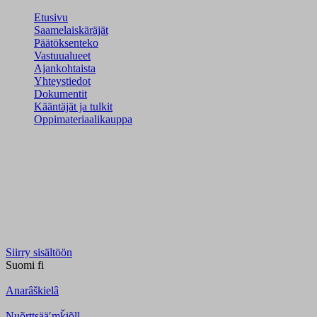
Etusivu
Saamelaiskäräjät
Päätöksenteko
Vastuualueet
Ajankohtaista
Yhteystiedot
Dokumentit
Kääntäjät ja tulkit
Oppimateriaalikauppa
Siirry sisältöön
Suomi
fi
Anarâškielâ
Nuõrttsääʹmǩiõll