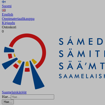
Suomi
English
Oppimateriaalikauppa
Kirjaudu
Ostoskori
0
Saamelaiskäräjät
Hae...
Hae...