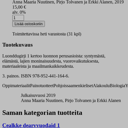
Anna Maaria Nuutinen, Pirjo Tolvanen ja Erkki Alanen, 2019
15,00
€
alv. 0%
Luonddugirji
1
Lisää ostoskoriin
oppikirja
määrä
Toimitettavissa heti varastosta (31 kpl)
Tuotekuvaus
Luonddugirji 1 kertoo luonnon perusasioista: syntymästä,
elämästä, lajien moninaisuudesta, vuorovaikutuksesta,
materiaaleista ja maailmankaikkeudesta.
3. painos. ISBN 978-952-441-164-6.
Oppimateriaalit
Painotuotteet
Pohjoissaamenkieliset
Alakoulu
Biologia
Y
Julkaisuvuosi 2019
Anna Maaria Nuutinen, Pirjo Tolvanen ja Erkki Alanen
Saman kategorian tuotteita
Cealkke dearvvuođaid 1