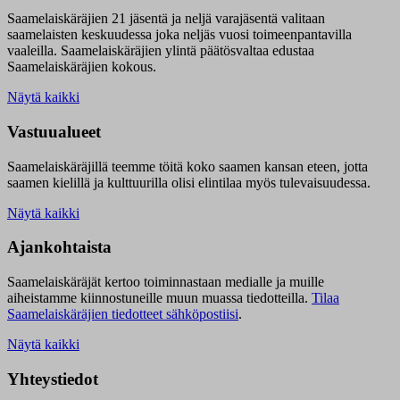
Saamelaiskäräjien 21 jäsentä ja neljä varajäsentä valitaan
saamelaisten keskuudessa joka neljäs vuosi toimeenpantavilla
vaaleilla. Saamelaiskäräjien ylintä päätösvaltaa edustaa
Saamelaiskäräjien kokous.
Näytä kaikki
Vastuualueet
Saamelaiskäräjillä t
eemme töitä koko saamen kansan eteen, jotta
saamen kielillä ja kulttuurilla olisi elintilaa myös tulevaisuudessa.
Näytä kaikki
Ajankohtaista
Saamelaiskäräjät kertoo toiminnastaan medialle ja muille
aiheistamme kiinnostuneille muun muassa tiedotteilla.
Tilaa
Saamelaiskäräjien tiedotteet sähköpostiisi
.
Näytä kaikki
Yhteystiedot