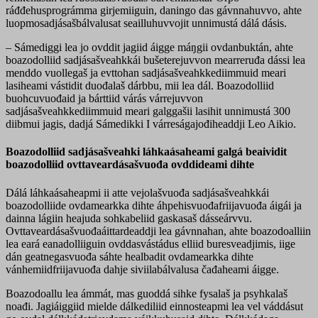
ráđđehusprográmma girjemiiguin, daningo das gávnnahuvvo, ahte
luopmosadjásašbálvalusat seailluhuvvojit unnimustá dálá dásis.
–
Sámediggi lea jo ovddit jagiid áigge máŋgii ovdanbuktán, ahte
boazodolliid sadjásašveahkkái bušeterejuvvon mearreruđa dássi lea
menddo vuollegaš ja evttohan sadjásašveahkkediimmuid meari
lasiheami vástidit duođalaš dárbbu, mii lea dál. Boazodolliid
buohcuvuođaid ja bárttiid várás várrejuvvon
sadjásašveahkkediimmuid meari galggašii lasihit unnimustá 300
diibmui jagis, dadjá Sámedikki I várreságajođiheaddji Leo Aikio.
Boazodolliid sadjásašveahki láhkaásaheami galgá beaividit
boazodolliid ovttaveardásašvuođa ovddideami dihte
Dálá láhkaásaheapmi ii atte vejolašvuođa sadjásašveahkkái
boazodolliide ovdamearkka dihte áhpehisvuođafriijavuođa áigái ja
dainna lágiin heajuda sohkabeliid gaskasaš dásseárvvu.
Ovttaveardásašvuođaáittardeaddji lea gávnnahan, ahte boazodoalliin
lea eará eanadolliiguin ovddasvástádus elliid buresveadjimis, iige
dán geatnegasvuođa sáhte healbadit ovdamearkka dihte
vánhemiidfriijavuođa dahje siviilabálvalusa čađaheami áigge.
Boazodoallu lea ámmát, mas guoddá sihke fysalaš ja psyhkalaš
noađi. Jagiáiggiid mielde dálkediliid einnosteapmi lea vel váddásut