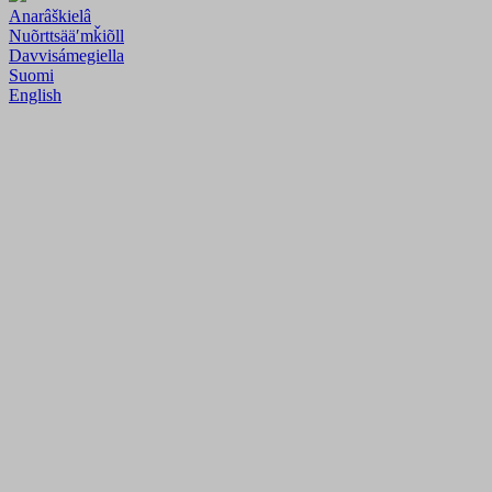
Anarâškielâ
Nuõrttsääʹmǩiõll
Davvisámegiella
Suomi
English