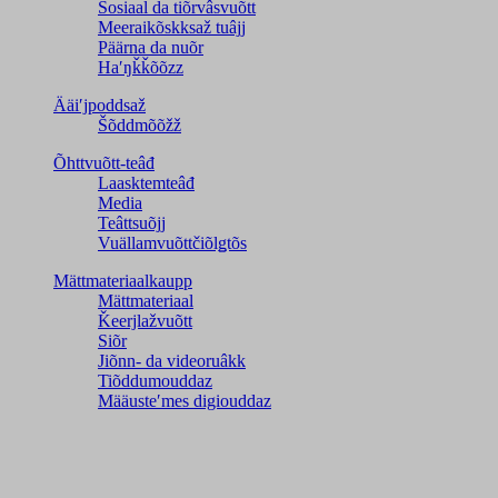
Sosiaal da tiõrvâsvuõtt
Meeraikõskksaž tuâjj
Päärna da nuõr
Haʹŋǩǩõõzz
Ääiʹjpoddsaž
Šõddmõõžž
Õhttvuõtt-teâđ
Laasktemteâđ
Media
Teâttsuõjj
Vuällamvuõttčiõlǥtõs
Mättmateriaalkaupp
Mättmateriaal
Ǩeerjlažvuõtt
Siõr
Jiõnn- da videoruâkk
Tiõddumouddaz
Määusteʹmes digiouddaz