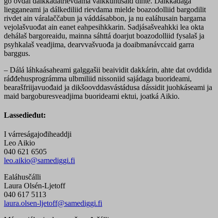
go ovdal dálkkádatrievdama váikkuhusaid dihte. Dálkkádaga
liegganeami ja dálkediliid rievdama mielde boazodolliid bargodilit
rivdet ain váralaččabun ja váddásabbon, ja nu ealáhusain bargama
vejolašvuođat ain eanet eahpesihkkarin. Sadjásašveahkki lea okta
dehálaš bargoreaidu, mainna sáhttá doarjut boazodolliid fysalaš ja
psyhkalaš veadjima, dearvvašvuođa ja doaibmanávccaid garra
barggus.
–
Dálá láhkaásaheami galggašii beaividit dakkárin, ahte dat ovddida
ráđđehusprográmma ulbmiliid nissoniid sajádaga buorideami,
bearašfriijavuođaid ja dikšoovddasvástádusa dássidit juohkáseami ja
maid bargoburesveadjima buorideami ektui, joatká Aikio.
Lassedieđut:
I várreságajođiheaddji
Leo Aikio
040 621 6505
leo.aikio@samediggi.fi
Ealáhusčálli
Laura Olsén-Ljetoff
040 617 5113
laura.olsen-ljetoff@samediggi.fi