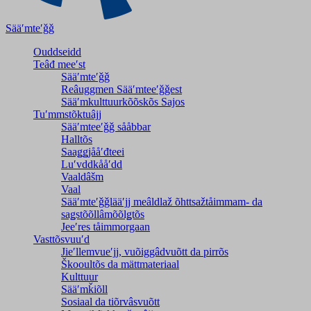
Sääʹmteʹǧǧ
Ouddseidd
Teâđ meeʹst
Sääʹmteʹǧǧ
Reâuggmen Sääʹmteeʹǧǧest
Sääʹmkulttuurkõõskõs Sajos
Tuʹmmstõktuâjj
Sääʹmteeʹǧǧ sååbbar
Halltõs
Saaǥǥjååʹđteei
Luʹvddkååʹdd
Vaaldâšm
Vaal
Sääʹmteʹǧǧlääʹjj meâldlaž õhttsažtåimmam- da
saǥstõõllâmõõlǥtõs
Jeeʹres tåimmorgaan
Vasttõsvuuʹd
Jieʹllemvueʹjj, vuõiggâdvuõtt da pirrõs
Škooultõs da mättmateriaal
Kulttuur
Sääʹmǩiõll
Sosiaal da tiõrvâsvuõtt