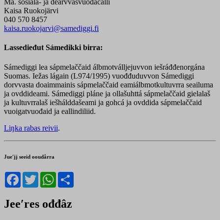
Má. sosiála- ja dearvvašvuođačálli
Kaisa Ruokojärvi
040 570 8457
kaisa.ruokojarvi@samediggi.fi
Lassedieđut Sámedikki birra:
Sámediggi lea sápmelaččaid álbmotválljejuvvon iešráđđenorgána
Suomas. Iežas lágain (L974/1995) vuođđuduvvon Sámediggi
dorvvasta doaimmainis sápmelaččaid eamiálbmotkultuvrra seailuma
ja ovddideami. Sámediggi pláne ja ollašuhttá sápmelaččaid gielalaš
ja kultuvrralaš iešhálddašeami ja gohcá ja ovddida sápmelaččaid
vuoigatvuođaid ja eallindiliid.
Liŋka rabas reivii
.
Jueʹjj seeid ooudårra
Facebook
Twitter
WhatsApp
Share
Jeeʹres ođđâz