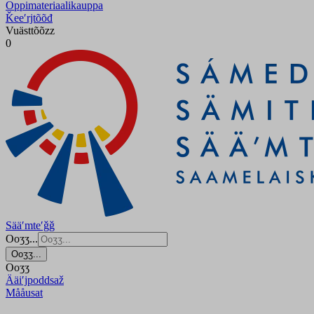
Oppimateriaalikauppa
Ǩeeʹrjtõõđ
Vuästtõõzz
0
Sääʹmteʹǧǧ
Ooʒʒ...
Ooʒʒ...
Ooʒʒ
Ääiʹjpoddsaž
Mååusat