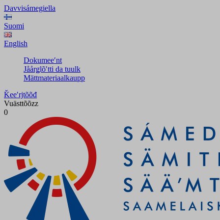
Davvisámegiella
Suomi
English
Dokumeeʹnt
Jåårǥlõʹtti da tuulk
Mättmateriaalkaupp
Ǩeeʹrjtõõđ
Vuästtõõzz
0