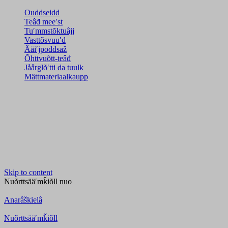
Ouddseidd
Teâđ meeʹst
Tuʹmmstõktuâjj
Vasttõsvuuʹd
Ääiʹjpoddsaž
Õhttvuõtt-teâđ
Jåårǥlõʹtti da tuulk
Mättmateriaalkaupp
Skip to content
Nuõrttsääʹmǩiõll
nuo
Anarâškielâ
Nuõrttsääʹmǩiõll