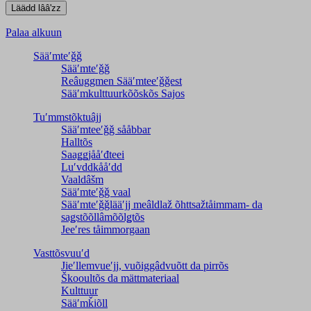
Palaa alkuun
Sääʹmteʹǧǧ
Sääʹmteʹǧǧ
Reâuggmen Sääʹmteeʹǧǧest
Sääʹmkulttuurkõõskõs Sajos
Tuʹmmstõktuâjj
Sääʹmteeʹǧǧ sååbbar
Halltõs
Saaǥǥjååʹđteei
Luʹvddkååʹdd
Vaaldâšm
Sääʹmteʹǧǧ vaal
Sääʹmteʹǧǧlääʹjj meâldlaž õhttsažtåimmam- da
saǥstõõllâmõõlǥtõs
Jeeʹres tåimmorgaan
Vasttõsvuuʹd
Jieʹllemvueʹjj, vuõiggâdvuõtt da pirrõs
Škooultõs da mättmateriaal
Kulttuur
Sääʹmǩiõll