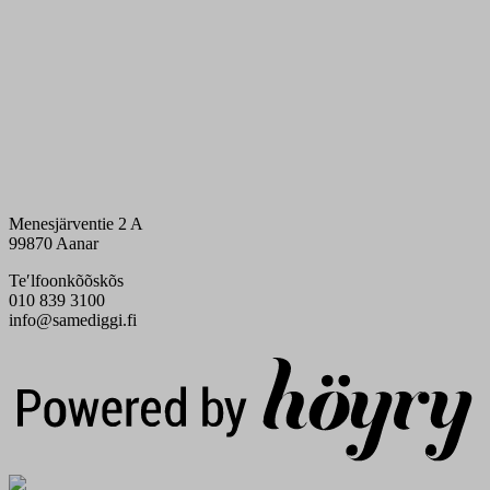
Menesjärventie 2 A
99870 Aanar
Teʹlfoonkõõskõs
010 839 3100
info@samediggi.fi
Digi- ja mainostoimisto Höyry Rovaniemi ja Oulu