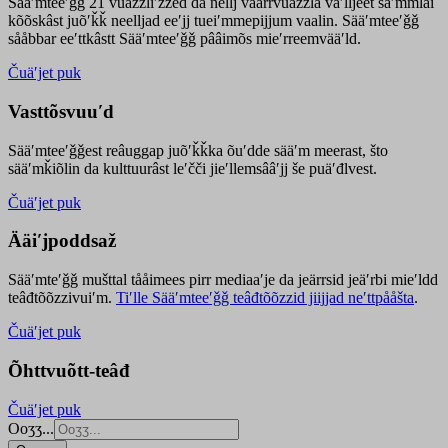
Sääʹmteeʹǧǧ 21 vuäzzliʹžžed da nellj väärrvuäzzla vaʹlljeet säʹmmlai
kõõskâst juõʹǩǩ neelljad eeʹjj tueiʹmmepijjum vaalin. Sääʹmteeʹǧǧ
sååbbar eeʹttkâstt Sääʹmteeʹǧǧ pââimõs mieʹrreemvääʹld.
Čuäʹjet puk
Vasttõsvuuʹd
Sääʹmteeʹǧǧest
reâuggap
juõʹǩǩka
õuʹdde
sääʹm meer
ast
, što
sääʹmǩiõlin da kulttuurâst leʹčči jieʹllemsââʹjj še puäʹđlvest.
Čuäʹjet puk
Ääiʹjpoddsaž
Sääʹmteʹǧǧ mušttal tååimees pirr mediaaʹje da jeärrsid jeäʹrbi mieʹldd
teâđtõõzzivuiʹm.
Tiʹlle Sääʹmteeʹǧǧ teâđtõõzzid jiijjad neʹttpååšta
.
Čuäʹjet puk
Õhttvuõtt-teâđ
Čuäʹjet puk
Ooʒʒ...