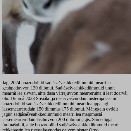
Jagi 2024 boazodolliid sadjásašveahkkediimmuid mearri lea
geahpeduvvon 130 diibmui. Sadjásašveahkkediimmuid unnit
mearrái lea sivvan, ahte dasa várrejuvvon mearreruhta ii leat doarvái
olu. Diibmá 2023 Sosiála- ja dearvvašvuođaministeriija lasihii
boazodolliid sadjásašveahkkediimmuid meari loahppajagi
lassemearreruđain 150 diimmus 175 diibmui. Máŋggain ovddit
jagiin sadjásašveahkkediimmuid mearri lea maŋimustá
lassemearreruđain lasihuvvon 200 diibmui jagis. Sámediggi
fuomášuhtii, ahte boazodolliid sadjásašveahkkediimmuid meari
rehkenastin lea ruossalasvuođas oaiveministtar Orpo