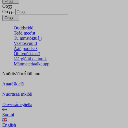
Ooʒʒ...
Ooʒʒ
Ooʒʒ...
Ooʒʒ...
Ouddseidd
Teâđ meeʹst
Tuʹmmstõktuâjj
Vasttõsvuuʹd
Ääiʹjpoddsaž
Õhttvuõtt-teâđ
Jåårǥlõʹtti da tuulk
Mättmateriaalkaupp
Nuõrttsääʹmǩiõll
nuo
Anarâškielâ
Nuõrttsääʹmǩiõll
Davvisámegiella
Suomi
English