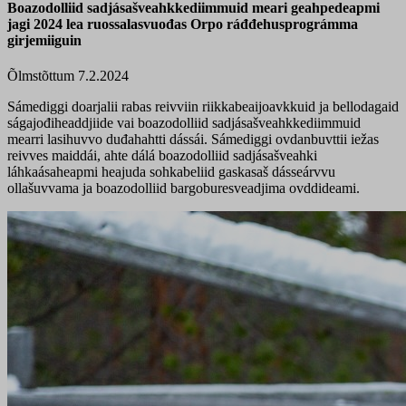
Boazodolliid sadjásašveahkkediimmuid meari geahpedeapmi
jagi 2024 lea ruossalasvuođas Orpo ráđđehusprográmma
girjemiiguin
Õlmstõttum 7.2.2024
Sámediggi doarjalii rabas reivviin riikkabeaijoavkkuid ja bellodagaid
ságajođiheaddjiide vai boazodolliid sadjásašveahkkediimmuid
mearri lasihuvvo duđahahtti dássái. Sámediggi ovdanbuvttii iežas
reivves maiddái, ahte dálá boazodolliid sadjásašveahki
láhkaásaheapmi heajuda sohkabeliid gaskasaš dásseárvvu
ollašuvvama ja boazodolliid bargoburesveadjima ovddideami.