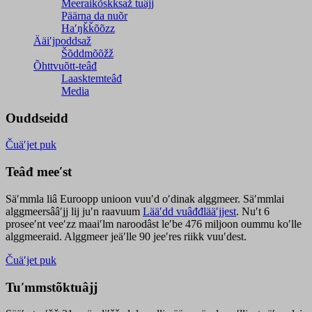
Meeraikõskksaž tuâjj
Päärna da nuõr
Haʹŋǩǩõõzz
Ääiʹjpoddsaž
Šõddmõõžž
Õhttvuõtt-teâđ
Laasktemteâđ
Media
Ouddseidd
Čuäʹjet puk
Teâđ meeʹst
Säʹmmla liâ Euroopp unioon vuuʹd oʹdinak alggmeer. Säʹmmlai
alggmeersââʹjj lij juʹn raavuum
Lääʹdd vuâđđlääʹjjest
. Nuʹt 6
proseeʹnt veeʹzz maaiʹlm naroodâst leʹbe 476 miljoon oummu koʹlle
alggmeeraid. Alggmeer jeäʹlle 90 jeeʹres riikk vuuʹdest.
Čuäʹjet puk
Tuʹmmstõktuâjj