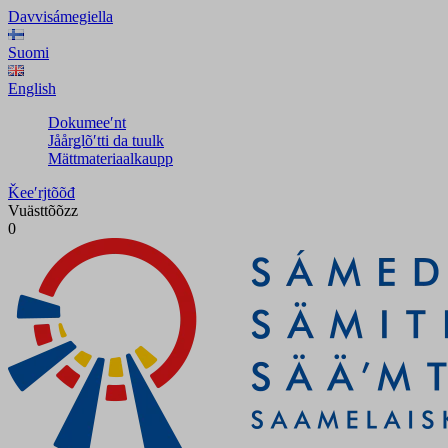
Davvisámegiella
Suomi
English
Dokumeeʹnt
Jåårǥlõʹtti da tuulk
Mättmateriaalkaupp
Ǩeeʹrjtõõđ
Vuästtõõzz
0