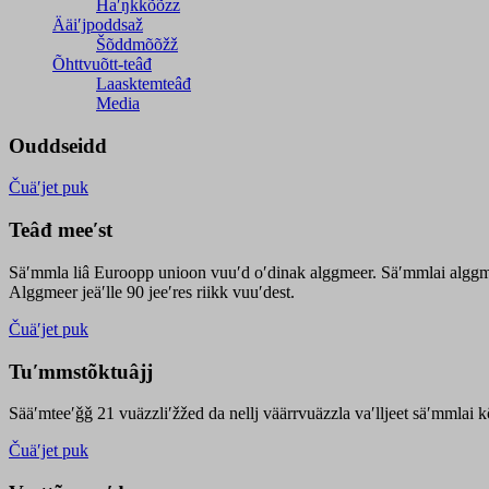
Haʹŋǩǩõõzz
Ääiʹjpoddsaž
Šõddmõõžž
Õhttvuõtt-teâđ
Laasktemteâđ
Media
Ouddseidd
Čuäʹjet puk
Teâđ meeʹst
Säʹmmla liâ Euroopp unioon vuuʹd oʹdinak alggmeer. Säʹmmlai alggme
Alggmeer jeäʹlle 90 jeeʹres riikk vuuʹdest.
Čuäʹjet puk
Tuʹmmstõktuâjj
Sääʹmteeʹǧǧ 21 vuäzzliʹžžed da nellj väärrvuäzzla vaʹlljeet säʹmmlai 
Čuäʹjet puk