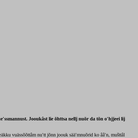
mannust. Jooukâst lie õhttsa nellj nuõr da tõn oʹhjjeei lij
eäkku vuässõõttâm nuʹtt jõnn joouk sääʹmnuõrid ko ââʹn, mušttâl