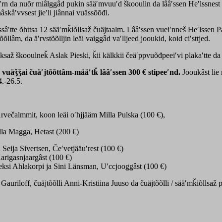
äʹrn da nuõr miâlggâd pukin sääʹmvuuʹd škooulin da lââʹssen Heʹlssnest 
skåʹvvsest jieʹli jiânnai vuässõõđi.
ssâʹtte õhttsa 12 sääʹmǩiõllsaž čuäjtaalm. Lââʹssen vueiʹnneš Heʹlssen P
õõllâm, da äʹrvstõõlljin leäi vaiggâd vaʹlljeed jooukid, koid ciʹsttjed.
až škooulneǩ Aslak Pieski, ǩii kälkkii čeäʹppvuõđpeeiʹvi plakaʹtte da p
uäǯǯai čuäʹjtõõttâm-määʹtǩ lââʹssen 300 € stipeeʹnd.
Jooukâst lie
4.-26.5.
rvečalmmit, koon leäi oʹhjjääm Milla Pulska (100 €),
la Magga, Hetast (200 €)
 Seija Sivertsen, Čeʹvetjääuʹrest (100 €)
arigasnjaarǥâst (100 €)
eksi Ahlakorpi ja Sini Länsman, Uʹccjooǥǥâst (100 €)
tja Gauriloff, čuäjtõõlli Anni-Kristiina Juuso da čuäjtõõlli / sääʹmǩiõll