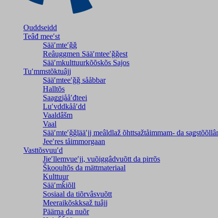
Ouddseidd
Teâđ meeʹst
Sääʹmteʹǧǧ
Reâuggmen Sääʹmteeʹǧǧest
Sääʹmkulttuurkõõskõs Sajos
Tuʹmmstõktuâjj
Sääʹmteeʹǧǧ sååbbar
Halltõs
Saaǥǥjååʹđteei
Luʹvddkååʹdd
Vaaldâšm
Vaal
Sääʹmteʹǧǧlääʹjj meâldlaž õhttsažtåimmam- da saǥstõõll
Jeeʹres tåimmorgaan
Vasttõsvuuʹd
Jieʹllemvueʹjj, vuõiggâdvuõtt da pirrõs
Škooultõs da mättmateriaal
Kulttuur
Sääʹmǩiõll
Sosiaal da tiõrvâsvuõtt
Meeraikõskksaž tuâjj
Päärna da nuõr