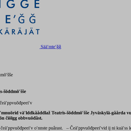
Sääʹmteʹǧǧ
dmõʹšše
is-šõddmõʹšše
 čeäʹppvuõđpeeiʹv
nuõrid väʹlddkååddlaž Teatris-šõddmõʹšše Jyväskylä-gåårda vueʹss
tõn čiõlgg obbvuõđâst.
 čeäʹppvuõđpeeiʹv oʹnnste puârast. – Čeäʹppvuõđpeeiʹvid ij ni kuäʹss l