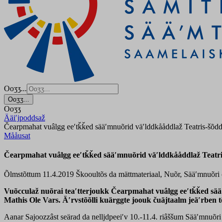
Ooʒʒ...
Ooʒʒ...
Ooʒʒ
Ääiʹjpoddsaž
Čearpmahat vuâlgg eeʹtǩǩed sääʹmnuõrid väʹlddkååddlaž Teatris-šõd
Mååusat
Čearpmahat vuâlgg eeʹtǩǩed sääʹmnuõrid väʹlddkååddlaž Teatr
Õlmstõttum 11.4.2019
Škooultõs da mättmateriaal, Nuõr, Sääʹmnuõri
Vuõcculaž nuõrai teaʹtterjoukk Čearpmahat vuâlgg eeʹtǩǩed sääʹm
Mathis Ole Vars. Äʹrvstõõlli kuärggte joouk čuäjtaalm jeäʹrben 
Aanar Sajoozzâst seärad da nelljdpeeiʹv 10.-11.4. riâššum Sääʹmnuõri