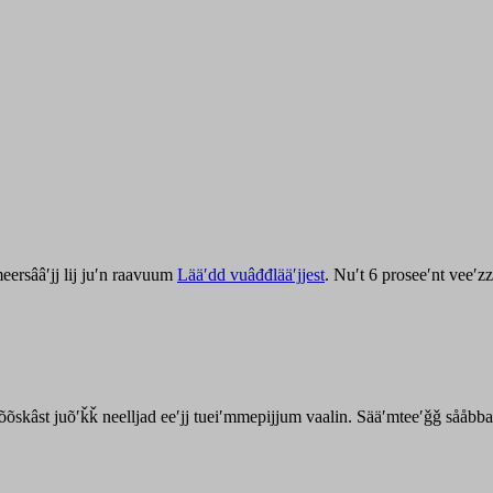
ersââʹjj lij juʹn raavuum
Lääʹdd vuâđđlääʹjjest
. Nuʹt 6 proseeʹnt veeʹ
kõõskâst juõʹǩǩ neelljad eeʹjj tueiʹmmepijjum vaalin. Sääʹmteeʹǧǧ sååbb