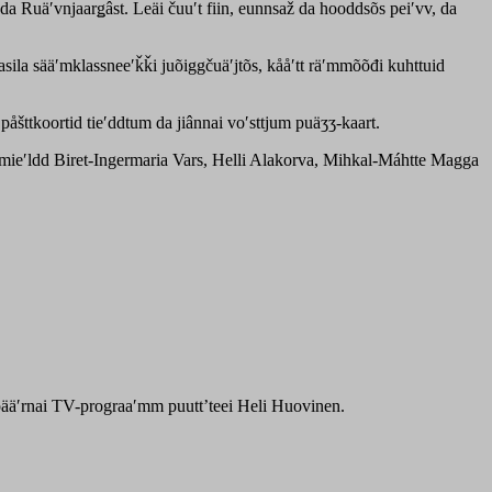
da Ruäʹvnjaarǥâst. Leäi čuuʹt fiin, eunnsaž da hooddsõs peiʹvv, da
asila sääʹmklassneeʹǩǩi juõiggčuäʹjtõs, kååʹtt räʹmmõõđi kuhttuid
åšttkoortid tieʹddtum da jiânnai voʹsttjum puäʒʒ-kaart.
 mieʹldd Biret-Ingermaria Vars, Helli Alakorva, Mihkal-Máhtte Magga
saž pääʹrnai TV-prograaʹmm puuttʼteei Heli Huovinen.