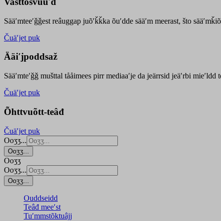
Vasttõsvuuʹd
Sääʹmteeʹǧǧest
reâuggap
juõʹǩǩka
õuʹdde
sääʹm meer
ast
, što sääʹmǩiõ
Čuäʹjet puk
Ääiʹjpoddsaž
Sääʹmteʹǧǧ mušttal tååimees pirr mediaaʹje da jeärrsid jeäʹrbi mieʹldd
Čuäʹjet puk
Õhttvuõtt-teâđ
Čuäʹjet puk
Ooʒʒ...
Ooʒʒ...
Ooʒʒ
Ooʒʒ...
Ooʒʒ...
Ouddseidd
Teâđ meeʹst
Tuʹmmstõktuâjj