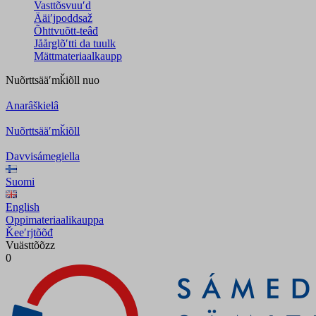
Vasttõsvuuʹd
Ääiʹjpoddsaž
Õhttvuõtt-teâđ
Jåårǥlõʹtti da tuulk
Mättmateriaalkaupp
Nuõrttsääʹmǩiõll
nuo
Anarâškielâ
Nuõrttsääʹmǩiõll
Davvisámegiella
Suomi
English
Oppimateriaalikauppa
Ǩeeʹrjtõõđ
Vuästtõõzz
0