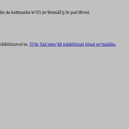
lin da kulttuurâst leʹčči jieʹllemsââʹjj še puäʹđlvest.
 teâđtõõzzivuiʹm.
Tiʹlle Sääʹmteeʹǧǧ teâđtõõzzid jiijjad neʹttpååšta
.