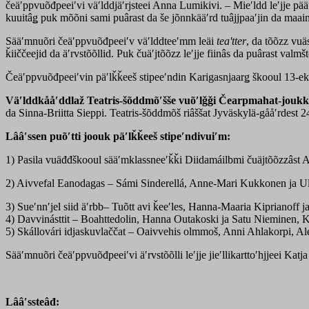
čeäʹppvuõđpeeiʹvi väʹlddjäʹrjsteei Anna Lumikivi. – Mieʹldd leʹjje pä
kuuitâǥ puk mõõni sami puârast da še jõnnkääʹrd tuâjjpaaʹjin da maainâ
Sääʹmnuõri čeäʹppvuõđpeeiʹv väʹlddteeʹmm leäi
teaʹtter
, da tõõzz vuä
ǩiiččeejid da äʹrvstõõllid. Puk čuäʹjtõõzz leʹjje fiinâs da puârast valmšt
Čeäʹppvuõđpeeiʹvin päʹlǩǩeeš stipeeʹndin Karigasnjaarǥ škooul 13-ekks
Väʹlddkååʹddlaž Teatris-šõddmõʹšše vuõʹlǧǧi Čearpmahat-joukk v
da Sinna-Briitta Sieppi.
Teatris-šõddmõš riâššat Jyväskylä-gååʹrdest 2
Lââʹssen puõʹtti joouk päʹlǩǩeeš stipeʹndivuiʹm:
1) Pasila vuäđđškooul sääʹmklassneeʹǩǩi Diidamáilbmi čuäjtõõzzâst A
2) Aivvefal Eanodagas – Sámi Sinderellá, Anne-Mari Kukkonen ja Ul
3) Sueʹnnʹjel siid äʹrbb– Tuõtt avi ǩeeʹles, Hanna-Maaria Kiprianoff ja
4) Davvinásttit – Boahttedolin, Hanna Outakoski ja Satu Nieminen, K
5) Skállovári idjaskuvlaččat – Oaivvehis olmmoš, Anni Ahlakorpi, Al
Sääʹmnuõri čeäʹppvuõđpeeiʹvi äʹrvstõõlli leʹjje jieʹllikarttoʹhjjeei Ka
Lââʹssteâđ: