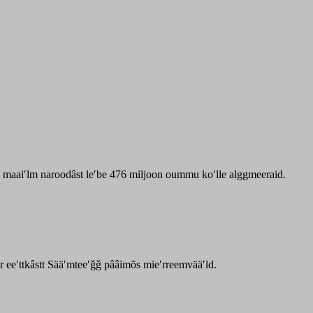
zz maaiʹlm naroodâst leʹbe 476 miljoon oummu koʹlle alggmeeraid.
ar eeʹttkâstt Sääʹmteeʹǧǧ pââimõs mieʹrreemvääʹld.