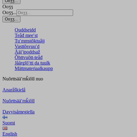
Ooʒʒ...
Ooʒʒ
Ooʒʒ...
Ooʒʒ...
Ouddseidd
Teâđ meeʹst
Tuʹmmstõktuâjj
Vasttõsvuuʹd
Ääiʹjpoddsaž
Õhttvuõtt-teâđ
Jåårǥlõʹtti da tuulk
Mättmateriaalkaupp
Nuõrttsääʹmǩiõll
nuo
Anarâškielâ
Nuõrttsääʹmǩiõll
Davvisámegiella
Suomi
English