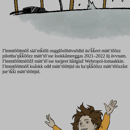
Iʹlmmtõõttmõš sääʹmǩiõli ougglõsõhttvuõđid äuʹǩǩeei mättʼtõõzz
pilotthaʹŋǩǩõõzz mättʼtõʹsse lookkâmeeǥǥas 2021–2022 lij ävvnam.
Iʹlmmtõõttmõõžž mättʼtõʹsse tuejjeet liâdǥlaž Webropol-lomaakkin.
Iʹlmmtõõttmõš kuâskk ođđ mättʼtõõttjid da haʹŋǩǩõõzz mättʼtõõzzâst
jueʹtǩǩi mättʼtõõttjid.