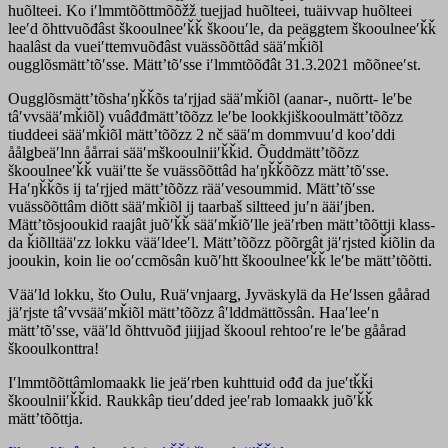
huõlteei. Ko iʹlmmtõõttmõõžž tuejjad huõlteei, tuäivvap huõlteei
leeʹd õhttvuõđâst škooulneeʹǩǩ škoouʹle, da peäggtem škooulneeʹǩǩ
haalâst da vueiʹttemvuõđâst vuässõõttâd sääʹmǩiõl
ougglõsmättʼtõʹsse. Mättʼtõʹsse iʹlmmtõõđât 31.3.2021 mõõneeʹst.
Ougglõsmättʼtõshaʹŋǩǩõs taʹrjjad sääʹmǩiõl (aanar-, nuõrtt- leʹbe
tâʹvvsääʹmǩiõl) vuâđđmättʼtõõzz leʹbe lookkjiškooulmättʼtõõzz
tiuddeei sääʹmǩiõl mättʼtõõzz 2 nč sääʹm dommvuuʹd kooʹddi
åålǥbeäʹlnn åårrai sääʹmškooulniiʹǩǩid. Õuddmättʼtõõzz
škooulneeʹǩǩ vuäiʹtte še vuässõõttâd haʹŋǩǩõõzz mättʼtõʹsse.
Haʹŋǩǩõs ij taʹrjjed mättʼtõõzz rääʹvesoummid. Mättʼtõʹsse
vuässõõttâm diõtt sääʹmǩiõl ij taarbaš siltteed juʹn ääiʹjben.
Mättʼtõsjooukid raajât juõʹǩǩ sääʹmǩiõʹlle jeäʹrben mättʼtõõttji klass-
da ǩiõlltääʹzz lokku vääʹldeeʹl. Mättʼtõõzz põõrǥât jäʹrjsted ǩiõlin da
jooukin, koin lie ooʹccmõsân kuõʹhtt škooulneeʹǩǩ leʹbe mättʼtõõtti.
Vääʹld lokku, što Oulu, Ruäʹvnjaarǥ, Jyväskylä da Heʹlssen gåårad
jäʹrjste tâʹvvsääʹmǩiõl mättʼtõõzz âʹlddmättõssân. Haaʹleeʹn
mättʼtõʹsse, vääʹld õhttvuõđ jiijjad škooul rehtooʹre leʹbe gåårad
škooulkonttra!
Iʹlmmtõõttâmlomaakk lie jeäʹrben kuhttuid ođđ da jueʹtǩǩi
škooulniiʹǩǩid. Raukkâp tieuʹdded jeeʹrab lomaakk juõʹǩǩ
mättʼtõõttja.