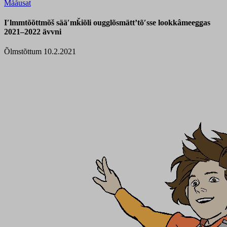
Mååusat
Iʹlmmtõõttmõš sääʹmǩiõli ougglõsmättʼtõʹsse lookkâmeeǥǥas
2021–2022 ävvni
Õlmstõttum 10.2.2021