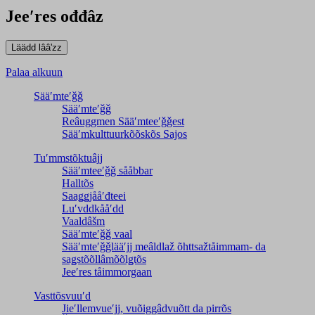
Jeeʹres ođđâz
Palaa alkuun
Sääʹmteʹǧǧ
Sääʹmteʹǧǧ
Reâuggmen Sääʹmteeʹǧǧest
Sääʹmkulttuurkõõskõs Sajos
Tuʹmmstõktuâjj
Sääʹmteeʹǧǧ sååbbar
Halltõs
Saaǥǥjååʹđteei
Luʹvddkååʹdd
Vaaldâšm
Sääʹmteʹǧǧ vaal
Sääʹmteʹǧǧlääʹjj meâldlaž õhttsažtåimmam- da
saǥstõõllâmõõlǥtõs
Jeeʹres tåimmorgaan
Vasttõsvuuʹd
Jieʹllemvueʹjj, vuõiggâdvuõtt da pirrõs