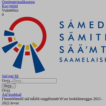
Oppimateriaalikauppa
Ǩeeʹrjtõõđ
Vuästtõõzz
0
Sääʹmteʹǧǧ
Ooʒʒ...
Ooʒʒ...
Ooʒʒ
Ääiʹjpoddsaž
Iʹlmmtõõttmõš sääʹmǩiõli ougglõsmättʼtõʹsse lookkâmeeǥǥas 2021–
2022 ävvni