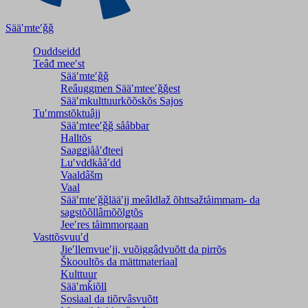
Sääʹmteʹǧǧ
Ouddseidd
Teâđ meeʹst
Sääʹmteʹǧǧ
Reâuggmen Sääʹmteeʹǧǧest
Sääʹmkulttuurkõõskõs Sajos
Tuʹmmstõktuâjj
Sääʹmteeʹǧǧ sååbbar
Halltõs
Saaǥǥjååʹđteei
Luʹvddkååʹdd
Vaaldâšm
Vaal
Sääʹmteʹǧǧlääʹjj meâldlaž õhttsažtåimmam- da
saǥstõõllâmõõlǥtõs
Jeeʹres tåimmorgaan
Vasttõsvuuʹd
Jieʹllemvueʹjj, vuõiggâdvuõtt da pirrõs
Škooultõs da mättmateriaal
Kulttuur
Sääʹmǩiõll
Sosiaal da tiõrvâsvuõtt