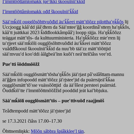
Iʹlmmtõõttâmlomakk jueʹtǩǩi škooulniiʹǩǩid
Iʹlmmtõõttâmlomakk ođđ škooulniiʹǩǩid
Sääʹmǩiõl ougglõsõhttvuõđid äuʹǩǩeei mättʼtõõzz pilotthaʹŋǩǩõs
lij
Uccjooǥǥ kååʹdd jååʹđtem da Sääʹmteeʹǧǧ koordinâʹsttem haʹŋǩǩõs,
kååʹtt juätkkai 2023 ǩiđđlookkâmpââʹj loopp räjja. Haʹŋǩǩõõzz
teäggat mättʼtõs- da kulttuurministeria. Haʹŋǩǩõõzz mieʹrren lij
taʹrjjeet sääʹmǩiõli ougglõsõhttvuõđid äuʹǩǩeei mättʼtõõzz
vuâđđškooul škooulniiʹǩǩid da nuuʹbb tääʹzz mättʼtõõttjid
sääʹmvuuʹd kooʹddi åålǥbeäʹlnn kuõiʹt neäʹttelčiâss veeʹrd.
Pueʹtti šõddmõõžž
Sääʹmǩiõli ougglõsmättʼtõshaʹŋǩǩõs jääʹrjast pâʹsslâšttam-mannu
äiʹǧǧen infopoodd mättʼtõõzz jäʹrjsteeʹjid da puärrsijeäʹǩǩaa
ougglõsmättʼtõʹsse vuässõõttjid da ääʹššest persteei puärrsid.
Õuddǩiõʹtte iʹlmmtõõttmõõžžid pooddid jeät kaiʹbbjuku.
Sääʹmǩiõli ougglõsmättʼtõs – pueʹttivuõđ raajjmõš
Teâđtempodd mättʼtõõzz jäʹrjsteeʹjid
se 17.3.2021 čiâss 17.00–17.30
Õhttnemliŋkk:
Mõõn såbbra špiâkkleeʹl tän
.