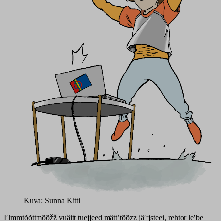
Kuva: Sunna Kitti
Iʹlmmtõõttmõõžž vuäitt tuejjeed mättʼtõõzz jäʹrjsteei, rehtor leʹbe