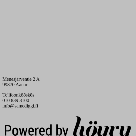
Menesjärventie 2 A
99870 Aanar
Teʹlfoonkõõskõs
010 839 3100
info@samediggi.fi
Digi- ja mainostoimisto Höyry Rovaniemi ja Oulu