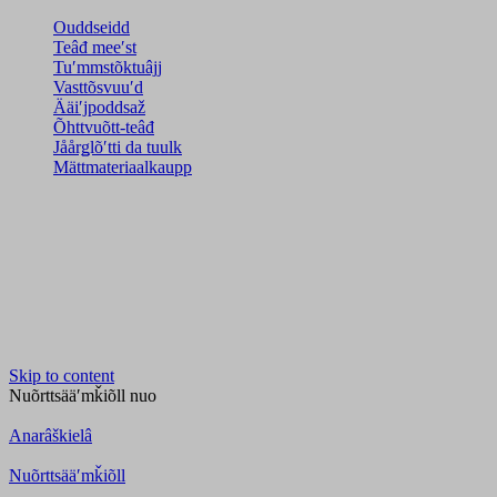
Ouddseidd
Teâđ meeʹst
Tuʹmmstõktuâjj
Vasttõsvuuʹd
Ääiʹjpoddsaž
Õhttvuõtt-teâđ
Jåårǥlõʹtti da tuulk
Mättmateriaalkaupp
Skip to content
Nuõrttsääʹmǩiõll
nuo
Anarâškielâ
Nuõrttsääʹmǩiõll