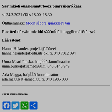
Sääʹmǩiõli ougglõsmättʼtõõzz puärrsijeäʹǩǩaaž
se 24.3.2021 čiâss 18.00–18.30
Õhttnemliŋkk:
Mõõn såbbra špiâkkleeʹl tän
Pueʹtted tiõrvân mieʹldd sääʹmǩiõli ougglõsmättʼtõʹsse!
Lââʹssteâđ
:
Hanna Helander, projeʹkttjååʹđteei
hanna.helander(at)edu.utsjoki.fi, 040 7012 094
Unna-Maari Pulska, haʹŋǩǩõskoordinaattor
unna.pulska(at)samediggi.fi, 040 6145 949
Arla Magga, haʹŋǩǩõskoordinaattor
arla.magga(at)samediggi.fi, 040 1985 033
Jueʹjj seeid ooudårra
Facebook
Twitter
WhatsApp
Share