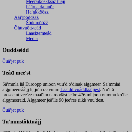
Meeraikõskksaž tuâjj
Päärna da nuõr
Haʹŋǩǩõõzz
Ääiʹjpoddsaž
Šõddmõõžž
Õhttvuõtt-teâđ
Laasktemteâđ
Media
Ouddseidd
Čuäʹjet puk
Teâđ meeʹst
Säʹmmla liâ Euroopp unioon vuuʹd oʹdinak alggmeer. Säʹmmlai
alggmeersââʹjj lij juʹn raavuum
Lääʹdd vuâđđlääʹjjest
. Nuʹt 6
proseeʹnt veeʹzz maaiʹlm naroodâst leʹbe 476 miljoon oummu koʹlle
alggmeeraid. Alggmeer jeäʹlle 90 jeeʹres riikk vuuʹdest.
Čuäʹjet puk
Tuʹmmstõktuâjj