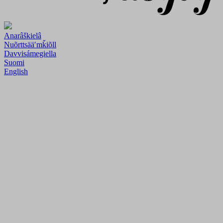
Anarâškielâ
Nuõrttsääʹmǩiõll
Davvisámegiella
Suomi
English