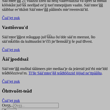
Sääʹmteeʹǧǧ 21 vuäzzliʹžžed da nellj väärrvuäzzla vaʹlljeet säʹmmlai
kõõskâst juõʹǩǩ neelljad eeʹjj tueiʹmmepijjum vaalin. Sääʹmteeʹǧǧ
sååbbar eeʹttkâstt Sääʹmteeʹǧǧ pââimõs mieʹrreemvääʹld.
Čuäʹjet puk
Vasttõsvuuʹd
Sääʹmteeʹǧǧest
reâuggap
juõʹǩǩka
õuʹdde
sääʹm meer
ast
, što
sääʹmǩiõlin da kulttuurâst leʹčči jieʹllemsââʹjj še puäʹđlvest.
Čuäʹjet puk
Ääiʹjpoddsaž
Sääʹmteʹǧǧ mušttal tååimees pirr mediaaʹje da jeärrsid jeäʹrbi mieʹldd
teâđtõõzzivuiʹm.
Tiʹlle Sääʹmteeʹǧǧ teâđtõõzzid jiijjad neʹttpååšta
.
Čuäʹjet puk
Õhttvuõtt-teâđ
Čuäʹjet puk
Ooʒʒ...