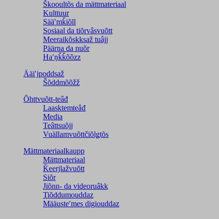
Škooultõs da mättmateriaal
Kulttuur
Sääʹmǩiõll
Sosiaal da tiõrvâsvuõtt
Meeraikõskksaž tuâjj
Päärna da nuõr
Haʹŋǩǩõõzz
Ääiʹjpoddsaž
Šõddmõõžž
Õhttvuõtt-teâđ
Laasktemteâđ
Media
Teâttsuõjj
Vuällamvuõttčiõlǥtõs
Mättmateriaalkaupp
Mättmateriaal
Ǩeerjlažvuõtt
Siõr
Jiõnn- da videoruâkk
Tiõddumouddaz
Määusteʹmes digiouddaz