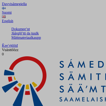
Davvisámegiella
Suomi
English
Dokumeeʹnt
Jåårǥlõʹtti da tuulk
Mättmateriaalkaupp
Ǩeeʹrjtõõđ
Vuästtõõzz
0