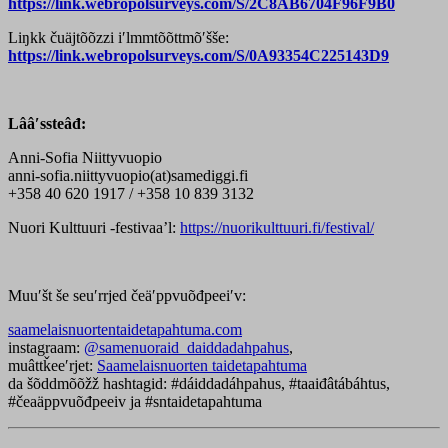
https://link.webropolsurveys.com/S/2C8AB6704F96F9B0
Liŋkk čuäjtõõzzi iʹlmmtõõttmõʹšše:
https://link.webropolsurveys.com/S/0A93354C225143D9
Lââʹssteâđ:
Anni-Sofia Niittyvuopio
anni-sofia.niittyvuopio(at)samediggi.fi
+358 40 620 1917 / +358 10 839 3132
Nuori Kulttuuri -festivaa’l:
https://nuorikulttuuri.fi/festival/
Muuʹšt še seuʹrrjed čeäʹppvuõđpeeiʹv:
saamelaisnuortentaidetapahtuma.com
instagraam:
@samenuoraid_daiddadahpahus
,
muâttǩeeʹrjet:
Saamelaisnuorten taidetapahtuma
da šõddmõõžž hashtagid: #dáiddadáhpahus, #taaiđâtábáhtus,
#čeaäppvuõđpeeiv ja #sntaidetapahtuma