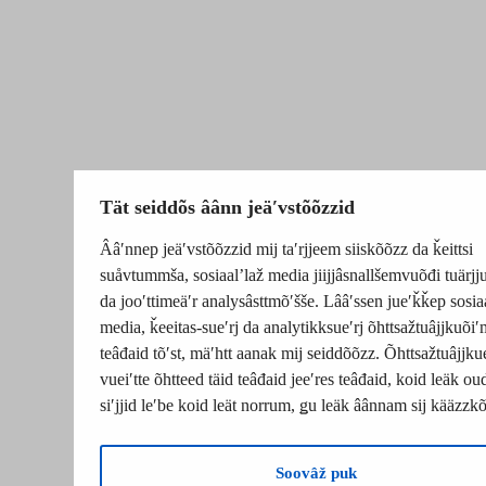
Tät seiddõs âânn jeäʹvstõõzzid
Ââʹnnep jeäʹvstõõzzid mij taʹrjjeem siiskõõzz da ǩeittsi
suåvtummša, sosiaalʼlaž media jiijjâsnallšemvuõđi tuärj
da jooʹttimeäʹr analysâsttmõʹšše. Lââʹssen jueʹǩǩep sosia
media, ǩeeitas-sueʹrj da analytikksueʹrj õhttsažtuâjjkuõiʹ
teâđaid tõʹst, mäʹhtt aanak mij seiddõõzz. Õhttsažtuâjjku
vueiʹtte õhtteed täid teâđaid jeeʹres teâđaid, koid leäk o
siʹjjid leʹbe koid leät norrum, ǥu leäk âânnam sij kääzzk
Soovâž puk