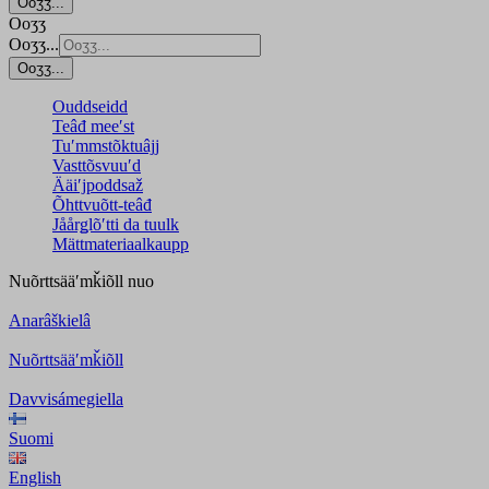
Ooʒʒ...
Ooʒʒ
Ooʒʒ...
Ooʒʒ...
Ouddseidd
Teâđ meeʹst
Tuʹmmstõktuâjj
Vasttõsvuuʹd
Ääiʹjpoddsaž
Õhttvuõtt-teâđ
Jåårǥlõʹtti da tuulk
Mättmateriaalkaupp
Nuõrttsääʹmǩiõll
nuo
Anarâškielâ
Nuõrttsääʹmǩiõll
Davvisámegiella
Suomi
English