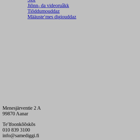
Jiõnn- da videoruâkk
Tiõddumouddaz
Määusteʹmes digiouddaz
Menesjärventie 2 A
99870 Aanar
Teʹlfoonkõõskõs
010 839 3100
info@samediggi.fi