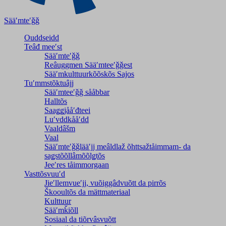
Sääʹmteʹǧǧ
Ouddseidd
Teâđ meeʹst
Sääʹmteʹǧǧ
Reâuggmen Sääʹmteeʹǧǧest
Sääʹmkulttuurkõõskõs Sajos
Tuʹmmstõktuâjj
Sääʹmteeʹǧǧ sååbbar
Halltõs
Saaǥǥjååʹđteei
Luʹvddkååʹdd
Vaaldâšm
Vaal
Sääʹmteʹǧǧlääʹjj meâldlaž õhttsažtåimmam- da
saǥstõõllâmõõlǥtõs
Jeeʹres tåimmorgaan
Vasttõsvuuʹd
Jieʹllemvueʹjj, vuõiggâdvuõtt da pirrõs
Škooultõs da mättmateriaal
Kulttuur
Sääʹmǩiõll
Sosiaal da tiõrvâsvuõtt