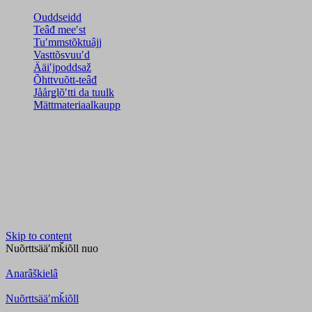
Ouddseidd
Teâđ meeʹst
Tuʹmmstõktuâjj
Vasttõsvuuʹd
Ääiʹjpoddsaž
Õhttvuõtt-teâđ
Jåårǥlõʹtti da tuulk
Mättmateriaalkaupp
Skip to content
Nuõrttsääʹmǩiõll
nuo
Anarâškielâ
Nuõrttsääʹmǩiõll