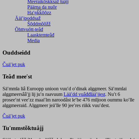
Meeraikõskksaž tuâjj
Päärna da nuõr
Haʹŋǩǩõõzz
Ääiʹjpoddsaž
Šõddmõõžž
Õhttvuõtt-teâđ
Laasktemteâđ
Media
Ouddseidd
Čuäʹjet puk
Teâđ meeʹst
Säʹmmla liâ Euroopp unioon vuuʹd oʹdinak alggmeer. Säʹmmlai
alggmeersââʹjj lij juʹn raavuum
Lääʹdd vuâđđlääʹjjest
. Nuʹt 6
proseeʹnt veeʹzz maaiʹlm naroodâst leʹbe 476 miljoon oummu koʹlle
alggmeeraid. Alggmeer jeäʹlle 90 jeeʹres riikk vuuʹdest.
Čuäʹjet puk
Tuʹmmstõktuâjj