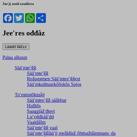
Jueʹjj seeid ooudårra
Facebook
Twitter
WhatsApp
Share
Jeeʹres ođđâz
Palaa alkuun
Sääʹmteʹǧǧ
Sääʹmteʹǧǧ
Reâuggmen Sääʹmteeʹǧǧest
Sääʹmkulttuurkõõskõs Sajos
Tuʹmmstõktuâjj
Sääʹmteeʹǧǧ sååbbar
Halltõs
Saaǥǥjååʹđteei
Luʹvddkååʹdd
Vaaldâšm
Sääʹmteʹǧǧ vaal
Sääʹmteʹǧǧlääʹjj meâldlaž õhttsažtåimmam- da