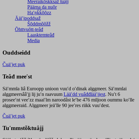
Meeraikõskksaž tuâjj
Päärna da nuõr
Haʹŋǩǩõõzz
Ääiʹjpoddsaž
Šõddmõõžž
Õhttvuõtt-teâđ
Laasktemteâđ
Media
Ouddseidd
Čuäʹjet puk
Teâđ meeʹst
Säʹmmla liâ Euroopp unioon vuuʹd oʹdinak alggmeer. Säʹmmlai
alggmeersââʹjj lij juʹn raavuum
Lääʹdd vuâđđlääʹjjest
. Nuʹt 6
proseeʹnt veeʹzz maaiʹlm naroodâst leʹbe 476 miljoon oummu koʹlle
alggmeeraid. Alggmeer jeäʹlle 90 jeeʹres riikk vuuʹdest.
Čuäʹjet puk
Tuʹmmstõktuâjj