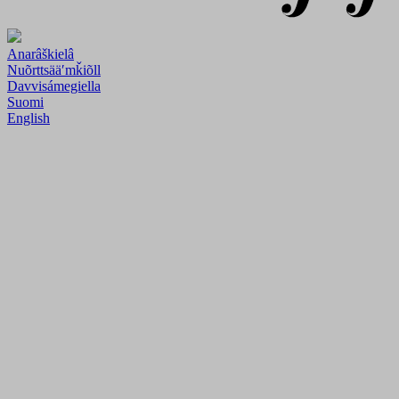
Anarâškielâ
Nuõrttsääʹmǩiõll
Davvisámegiella
Suomi
English