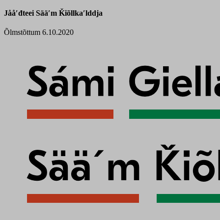
Jååʹđteei Sääʹm Ǩiõllkaʹlddja
Õlmstõttum 6.10.2020