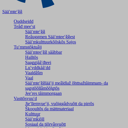
Sääʹmteʹǧǧ
Ouddseidd
Teâđ meeʹst
Sääʹmteʹǧǧ
Reâuggmen Sääʹmteeʹǧǧest
Sääʹmkulttuurkõõskõs Sajos
Tuʹmmstõktuâjj
Sääʹmteeʹǧǧ sååbbar
Halltõs
Saaǥǥjååʹđteei
Luʹvddkååʹdd
Vaaldâšm
Vaal
Sääʹmteʹǧǧlääʹjj meâldlaž õhttsažtåimmam- da
saǥstõõllâmõõlǥtõs
Jeeʹres tåimmorgaan
Vasttõsvuuʹd
Jieʹllemvueʹjj, vuõiggâdvuõtt da pirrõs
Škooultõs da mättmateriaal
Kulttuur
Sääʹmǩiõll
Sosiaal da tiõrvâsvuõtt