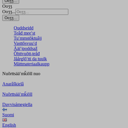
Ooʒʒ...
Ooʒʒ
Ooʒʒ...
Ooʒʒ...
Ouddseidd
Teâđ meeʹst
Tuʹmmstõktuâjj
Vasttõsvuuʹd
Ääiʹjpoddsaž
Õhttvuõtt-teâđ
Jåårǥlõʹtti da tuulk
Mättmateriaalkaupp
Nuõrttsääʹmǩiõll
nuo
Anarâškielâ
Nuõrttsääʹmǩiõll
Davvisámegiella
Suomi
English