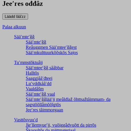
Jeeʹres ođđâz
Palaa alkuun
Sääʹmteʹǧǧ
Sääʹmteʹǧǧ
Reâuggmen Sääʹmteeʹǧǧest
Sääʹmkulttuurkõõskõs Sajos
Tuʹmmstõktuâjj
Sääʹmteeʹǧǧ sååbbar
Halltõs
Saaǥǥjååʹđteei
Luʹvddkååʹdd
Vaaldâšm
Sääʹmteʹǧǧ vaal
Sääʹmteʹǧǧlääʹjj meâldlaž õhttsažtåimmam- da
saǥstõõllâmõõlǥtõs
Jeeʹres tåimmorgaan
Vasttõsvuuʹd
Jieʹllemvueʹjj, vuõiggâdvuõtt da pirrõs
Škooultõs da mättmateriaal