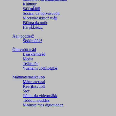
Kulttuur
Sääʹmǩiõll
Sosiaal da tiõrvâsvuõtt
Meeraikõskksaž tuâjj
Päärna da nuõr
Haʹŋǩǩõõzz
Ääiʹjpoddsaž
Šõddmõõžž
Õhttvuõtt-teâđ
Laasktemteâđ
Media
Teâttsuõjj
Vuällamvuõttčiõlǥtõs
Mättmateriaalkaupp
Mättmateriaal
Ǩeerjlažvuõtt
Siõr
Jiõnn- da videoruâkk
Tiõddumouddaz
Määusteʹmes digiouddaz