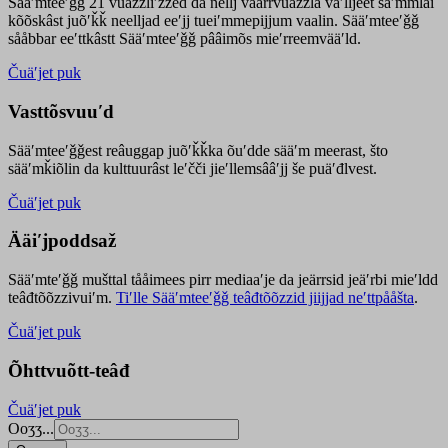
Sääʹmteeʹǧǧ 21 vuäzzliʹžžed da nellj väärrvuäzzla vaʹlljeet säʹmmlai
kõõskâst juõʹǩǩ neelljad eeʹjj tueiʹmmepijjum vaalin. Sääʹmteeʹǧǧ
sååbbar eeʹttkâstt Sääʹmteeʹǧǧ pââimõs mieʹrreemvääʹld.
Čuäʹjet puk
Vasttõsvuuʹd
Sääʹmteeʹǧǧest
reâuggap
juõʹǩǩka
õuʹdde
sääʹm meer
ast
, što
sääʹmǩiõlin da kulttuurâst leʹčči jieʹllemsââʹjj še puäʹđlvest.
Čuäʹjet puk
Ääiʹjpoddsaž
Sääʹmteʹǧǧ mušttal tååimees pirr mediaaʹje da jeärrsid jeäʹrbi mieʹldd
teâđtõõzzivuiʹm.
Tiʹlle Sääʹmteeʹǧǧ teâđtõõzzid jiijjad neʹttpååšta
.
Čuäʹjet puk
Õhttvuõtt-teâđ
Čuäʹjet puk
Ooʒʒ...