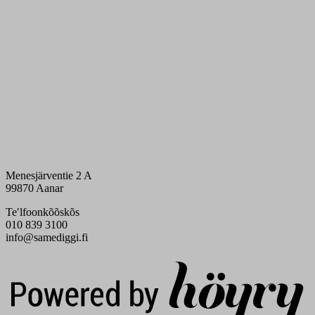
Menesjärventie 2 A
99870 Aanar
Teʹlfoonkõõskõs
010 839 3100
info@samediggi.fi
Digi- ja mainostoimisto Höyry Rovaniemi ja Oulu