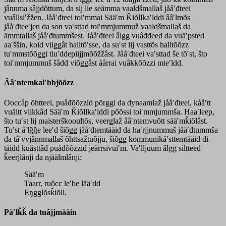
jânnma sâjjdõttum, da sij lie seämma vaaldšmallaš jååʹđteei
vuâllsiʹžžen. Jååʹđteei toiʹmmai Sääʹm Ǩiõllkaʹlddi ââʹlmõs
jååʹđteeʹjen da son vaʹsttad toiʹmmjummuž vaaldšmallaš da
ämmtallaš jååʹđtummšest. Jååʹđteei âlgg vuâđđeed da vuäʹpsted
aaʹššin, koid viiǥǥât halltõʹsse, da suʹst lij vasttõs halltõõzz
tuʹmmstõõǥǥi tiuʹddepiijjmõõžžâst. Jååʹđteei vaʹsttad še tõʹst, što
toiʹmmjummuš šâdd viõǥǥâst åårrai vuâkkõõzzi mieʹldd.
Ââʹntemkaiʹbbjõõzz
Ooccâp õhtteei, puåđõõzzid põrggi da dynaamlaž jååʹđteei, kååʹtt
vuäitt viikkâd Sääʹm Ǩiõllkaʹlddi põõssi toiʹmmjummša. Haaʹleep,
što tuʹst lij maisterškooultõs, veerǥlaž ââʹntemvuõtt sääʹmǩiõlâst.
Tuʹst âʹlǧǧe leeʹd šiõǥǥ jååʹđtemtääid da haʹrjjnummuš jååʹđtummša
da tâʹvvjânnmallaš õhttsažtuõjju, šiõǥǥ kommunikâʹsttemtääid di
täidd kuâsttâd puåđõõzzid jeärrsivuiʹm. Vaʹlljuum âlgg siltteed
ǩeerjlânji da njäälmlânji:
Sääʹm
Taarr, ruõcc leʹbe lääʹdd
Eŋgglõsǩiõll.
Päʹlǩǩ da tuâjjmääin