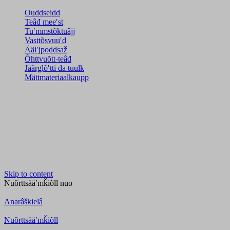
Ouddseidd
Teâđ meeʹst
Tuʹmmstõktuâjj
Vasttõsvuuʹd
Ääiʹjpoddsaž
Õhttvuõtt-teâđ
Jåårǥlõʹtti da tuulk
Mättmateriaalkaupp
Skip to content
Nuõrttsääʹmǩiõll
nuo
Anarâškielâ
Nuõrttsääʹmǩiõll