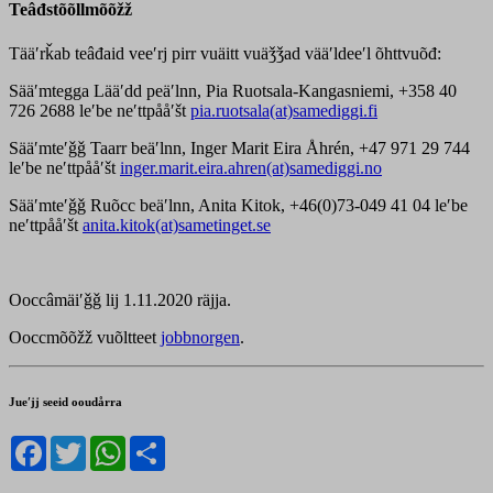
Teâđstõõllmõõžž
Tääʹrǩab teâđaid veeʹrj pirr vuäitt vuäǯǯad vääʹldeeʹl õhttvuõđ:
Sääʹmtegga Lääʹdd peäʹlnn, Pia Ruotsala-Kangasniemi, +358 40
726 2688 leʹbe neʹttpååʹšt
pia.ruotsala(at)samediggi.fi
Sääʹmteʹǧǧ Taarr beäʹlnn, Inger Marit Eira Åhrén, +47 971 29 744
leʹbe neʹttpååʹšt
inger.marit.eira.ahren(at)samediggi.no
Sääʹmteʹǧǧ Ruõcc beäʹlnn, Anita Kitok, +46(0)73-049 41 04 leʹbe
neʹttpååʹšt
anita.kitok(at)sametinget.se
Ooccâmäiʹǧǧ lij 1.11.2020 räjja.
Ooccmõõžž vuõltteet
jobbnorgen
.
Jueʹjj seeid ooudårra
Facebook
Twitter
WhatsApp
Share