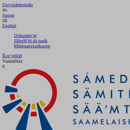
Davvisámegiella
Suomi
English
Dokumeeʹnt
Jåårǥlõʹtti da tuulk
Mättmateriaalkaupp
Ǩeeʹrjtõõđ
Vuästtõõzz
0