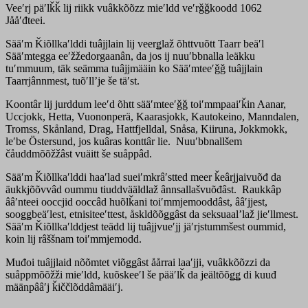
Veeʹrj päʹlǩǩ lij riikk vuâkkõõzz mieʹldd veʹrǧǧkoodd 1062
Jååʹđteei.
Sääʹm Ǩiõllkaʹlddi tuâjjlain lij veerǥlaž õhttvuõtt Taarr beäʹl
Sääʹmtegga eeʹžžedorgaanân, da jos ij nuuʹbbnalla leäkku
tuʹmmuum, täk seämma tuâjjmääin ko Sääʹmteeʹǧǧ tuâjjlain
Taarrjânnmest, tuõʹllʼje še täʹst.
Koontâr lij jurddum leeʹd õhtt sääʹmteeʹǧǧ toiʹmmpaaiʹǩin Aanar,
Uccjokk, Hetta, Vuononperä, Kaarasjokk, Kautokeino, Manndalen,
Tromss, Skånland, Drag, Hattfjelldal, Snåsa, Kiiruna, Jokkmokk,
leʹbe Östersund, jos kuâras konttâr lie. Nuuʹbbnallšem
čåuddmõõžžâst vuäitt še suåppâd.
Sääʹm Ǩiõllkaʹlddi haaʹlad sueiʹmkrâʹstted meer ǩeârjjaivuõđ da
äukkjõõvvâd oummu tiuddvääldlaž ânnsallašvuõđâst. Raukkâp
ââʹnteei ooccjid ooccâd huõlǩani toiʹmmjemooddâst, ââʹjjest,
sooǥǥbeäʹlest, etnisiteeʹttest, åskldõõǥǥâst da seksuaalʼlaž jieʹllmest.
Sääʹm Ǩiõllkaʹlddjest teädd lij tuâjjvueʹjj jäʹrjstummšest oummid,
koin lij râššnam toiʹmmjemodd.
Muđoi tuâjjlaid nõõmtet viõǥǥâst åårrai laaʹjji, vuâkkõõzzi da
suåppmõõžži mieʹldd, kuõskeeʹl še pääʹlǩ da jeältõõǥǥ di kuuđ
määnpââʹj ǩiččlõddâmääiʹj.