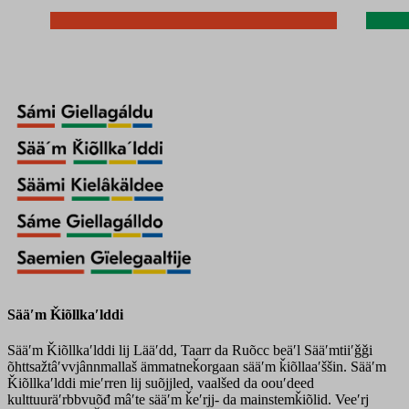
Sääʹm Ǩiõllkaʹlddi
Sääʹm Ǩiõllkaʹlddi lij Lääʹdd, Taarr da Ruõcc beäʹl Sääʹmtiiʹǧǧi
õhttsažtâʹvvjânnmallaš ämmatneǩorgaan sääʹm ǩiõllaaʹššin. Sääʹm
Ǩiõllkaʹlddi mieʹrren lij suõjjled, vaalšed da oouʹdeed
kulttuuräʹrbbvuõđ mâʹte sääʹm ǩeʹrjj- da mainstemǩiõlid. Veeʹrj