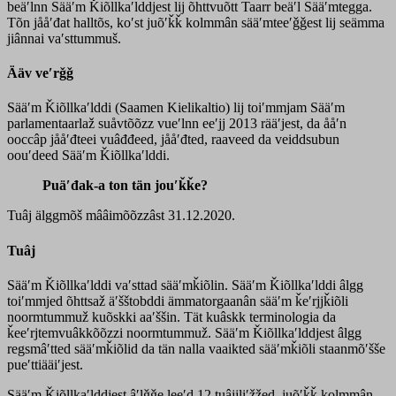
beäʹlnn Sääʹm Ǩiõllkaʹlddjest lij õhttvuõtt Taarr beäʹl Sääʹmtegga.
Tõn jååʹđat halltõs, koʹst juõʹǩǩ kolmmân sääʹmteeʹǧǧest lij seämma
jiânnai vaʹsttummuš.
Ääv veʹrǧǧ
Sääʹm Ǩiõllkaʹlddi (Saamen Kielikaltio) lij toiʹmmjam Sääʹm
parlamentaarlaž suåvtõõzz vueʹlnn eeʹjj 2013 rääʹjest, da ååʹn
ooccâp jååʹđteei vuâđđeed, jååʹđted, raaveed da veiddsubun
oouʹdeed Sääʹm Ǩiõllkaʹlddi.
Puäʹđak-a ton tän jouʹǩǩe?
Tuâj älggmõš mââimõõzzâst 31.12.2020.
Tuâj
Sääʹm Ǩiõllkaʹlddi vaʹsttad sääʹmǩiõlin. Sääʹm Ǩiõllkaʹlddi âlgg
toiʹmmjed õhttsaž äʹšštobddi ämmatorgaanân sääʹm ǩeʹrjjǩiõli
noormtummuž kuõskki aaʹššin. Tät kuâskk terminologia da
ǩeeʹrjtemvuâkkõõzzi noormtummuž. Sääʹm Ǩiõllkaʹlddjest âlgg
regsmâʹtted sääʹmǩiõlid da tän nalla vaaikted sääʹmǩiõli staanmõʹšše
pueʹttiääiʹjest.
Sääʹm Ǩiõllkaʹlddjest âʹlǧǧe leeʹd 12 tuâjjliʹžžed, juõʹǩǩ kolmmân