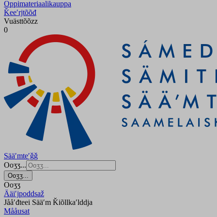
Oppimateriaalikauppa
Ǩeeʹrjtõõđ
Vuästtõõzz
0
Sääʹmteʹǧǧ
Ooʒʒ...
Ooʒʒ...
Ooʒʒ
Ääiʹjpoddsaž
Jååʹđteei Sääʹm Ǩiõllkaʹlddja
Mååusat