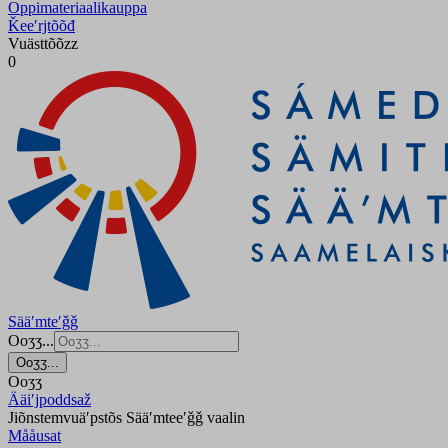
Oppimateriaalikauppa
Ǩeeʹrjtõõđ
Vuästtõõzz
0
Sääʹmteʹǧǧ
Ooʒʒ...
Ooʒʒ...
Ooʒʒ
Ääiʹjpoddsaž
Jiõnstemvuäʹpstõs Sääʹmteeʹǧǧ vaalin
Mååusat