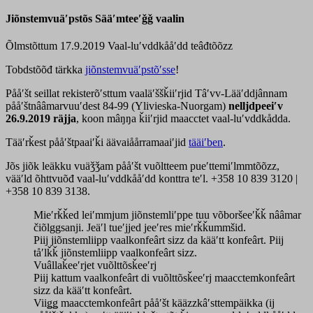
Jiõnstemvuäʹpstõs Sääʹmteeʹǧǧ vaalin
Õlmstõttum 17.9.2019
Vaal-luʹvddkååʹdd teâđtõõzz
Tobdstõõđ tärkka
jiõnstemvuäʹpstõʹsse
!
Pååʹšt seillat rekisterõʹsttum vaaläʹššǩiiʹrjid Tâʹvv-Lääʹddjânnam
pååʹštnââmarvuuʹdest 84-99 (Ylivieska-Nuorgam)
nelljdpeeiʹv
26.9.2019 räjja
, koon mâŋŋa ǩiiʹrjid maacctet vaal-luʹvddkådda.
Tääʹrǩest pååʹštpaaiʹǩi äävaiåårramaaiʹjid
tääiʹben
.
Jõs jiõk leäkku vuäǯǯam pååʹšt vuõltteem pueʹttemiʹlmmtõõzz,
vääʹld õhttvuõđ vaal-luʹvddkååʹdd konttra teʹl. +358 10 839 3120 |
+358 10 839 3138.
Mieʹrǩǩed leiʹmmjum jiõnstemliʹppe tuu võboršeeʹǩǩ nââmar
čiõlggsanji. Jeäʹl tueʹjjed jeeʹres mieʹrǩǩummšid.
Piij jiõnstemliipp vaalkonfeârt sizz da kääʹtt konfeârt. Piij
tåʹlǩǩ jiõnstemliipp vaalkonfeârt sizz.
Vuâllaǩeeʹrjet vuõlttõsǩeeʹrj
Piij kattum vaalkonfeârt di vuõlttõsǩeeʹrj maacctemkonfeârt
sizz da kääʹtt konfeârt.
Viiǥǥ maacctemkonfeârt pååʹšt kääzzkâʹsttempäikka (ij