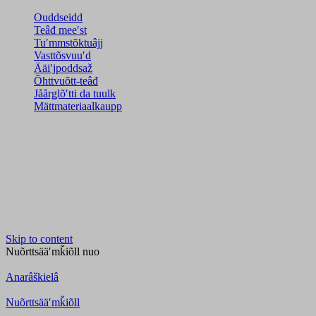
Ouddseidd
Teâđ meeʹst
Tuʹmmstõktuâjj
Vasttõsvuuʹd
Ääiʹjpoddsaž
Õhttvuõtt-teâđ
Jåårǥlõʹtti da tuulk
Mättmateriaalkaupp
Skip to content
Nuõrttsääʹmǩiõll
nuo
Anarâškielâ
Nuõrttsääʹmǩiõll