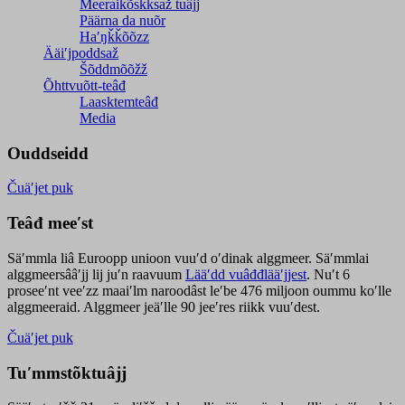
Meeraikõskksaž tuâjj
Päärna da nuõr
Haʹŋǩǩõõzz
Ääiʹjpoddsaž
Šõddmõõžž
Õhttvuõtt-teâđ
Laasktemteâđ
Media
Ouddseidd
Čuäʹjet puk
Teâđ meeʹst
Säʹmmla liâ Euroopp unioon vuuʹd oʹdinak alggmeer. Säʹmmlai
alggmeersââʹjj lij juʹn raavuum
Lääʹdd vuâđđlääʹjjest
. Nuʹt 6
proseeʹnt veeʹzz maaiʹlm naroodâst leʹbe 476 miljoon oummu koʹlle
alggmeeraid. Alggmeer jeäʹlle 90 jeeʹres riikk vuuʹdest.
Čuäʹjet puk
Tuʹmmstõktuâjj