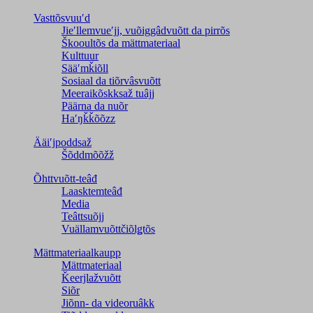
Vasttõsvuuʹd
Jieʹllemvueʹjj, vuõiggâdvuõtt da pirrõs
Škooultõs da mättmateriaal
Kulttuur
Sääʹmǩiõll
Sosiaal da tiõrvâsvuõtt
Meeraikõskksaž tuâjj
Päärna da nuõr
Haʹŋǩǩõõzz
Ääiʹjpoddsaž
Šõddmõõžž
Õhttvuõtt-teâđ
Laasktemteâđ
Media
Teâttsuõjj
Vuällamvuõttčiõlǥtõs
Mättmateriaalkaupp
Mättmateriaal
Ǩeerjlažvuõtt
Siõr
Jiõnn- da videoruâkk