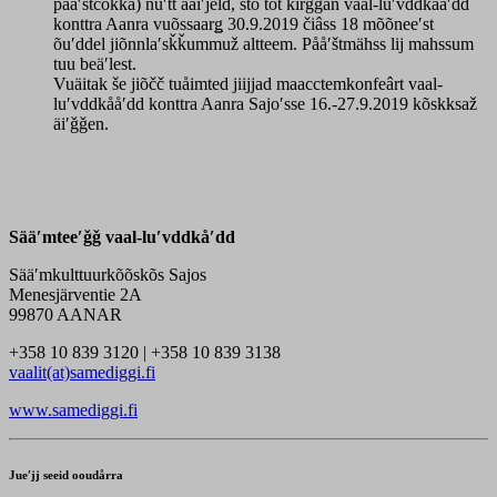
pååʹštčokka) nuʹtt ääiʹjeld, što tõt ǩirggan vaal-luʹvddkååʹdd
konttra Aanra vuõssaarǥ 30.9.2019 čiâss 18 mõõneeʹst
õuʹddel jiõnnlaʹsǩǩummuž altteem. Pååʹštmähss lij mahssum
tuu beäʹlest.
Vuäitak še jiõčč tuåimted jiijjad maacctemkonfeârt vaal-
luʹvddkååʹdd konttra Aanra Sajoʹsse 16.-27.9.2019 kõskksaž
äiʹǧǧen.
Sääʹmteeʹǧǧ vaal-luʹvddkåʹdd
Sääʹmkulttuurkõõskõs Sajos
Menesjärventie 2A
99870 AANAR
+358 10 839 3120 | +358 10 839 3138
vaalit(at)samediggi.fi
www.samediggi.fi
Jueʹjj seeid ooudårra