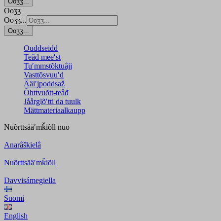
Ooʒʒ...
Ooʒʒ
Ooʒʒ...
Ooʒʒ...
Ouddseidd
Teâđ meeʹst
Tuʹmmstõktuâjj
Vasttõsvuuʹd
Ääiʹjpoddsaž
Õhttvuõtt-teâđ
Jåårǥlõʹtti da tuulk
Mättmateriaalkaupp
Nuõrttsääʹmǩiõll
nuo
Anarâškielâ
Nuõrttsääʹmǩiõll
Davvisámegiella
Suomi
English