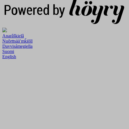
Anarâškielâ
Nuõrttsääʹmǩiõll
Davvisámegiella
Suomi
English