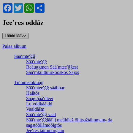
Facebook
Twitter
WhatsApp
Share
Jeeʹres ođđâz
Palaa alkuun
Sääʹmteʹǧǧ
Sääʹmteʹǧǧ
Reâuggmen Sääʹmteeʹǧǧest
Sääʹmkulttuurkõõskõs Sajos
Tuʹmmstõktuâjj
Sääʹmteeʹǧǧ sååbbar
Halltõs
Saaǥǥjååʹđteei
Luʹvddkååʹdd
Vaaldâšm
Sääʹmteʹǧǧ vaal
Sääʹmteʹǧǧlääʹjj meâldlaž õhttsažtåimmam- da
saǥstõõllâmõõlǥtõs
Jeeʹres tåimmorgaan