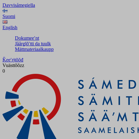
Davvisámegiella
Suomi
English
Dokumeeʹnt
Jåårǥlõʹtti da tuulk
Mättmateriaalkaupp
Ǩeeʹrjtõõđ
Vuästtõõzz
0