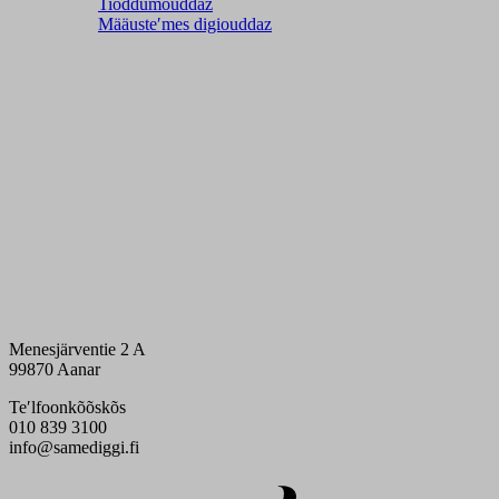
Tiõddumouddaz
Määusteʹmes digiouddaz
Menesjärventie 2 A
99870 Aanar
Teʹlfoonkõõskõs
010 839 3100
info@samediggi.fi
Digi- ja mainostoimisto Höyry Rovaniemi ja Oulu