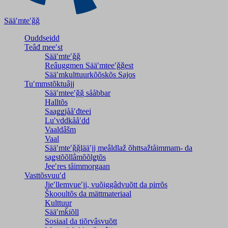
Sääʹmteʹǧǧ
Ouddseidd
Teâđ meeʹst
Sääʹmteʹǧǧ
Reâuggmen Sääʹmteeʹǧǧest
Sääʹmkulttuurkõõskõs Sajos
Tuʹmmstõktuâjj
Sääʹmteeʹǧǧ sååbbar
Halltõs
Saaǥǥjååʹđteei
Luʹvddkååʹdd
Vaaldâšm
Vaal
Sääʹmteʹǧǧlääʹjj meâldlaž õhttsažtåimmam- da
saǥstõõllâmõõlǥtõs
Jeeʹres tåimmorgaan
Vasttõsvuuʹd
Jieʹllemvueʹjj, vuõiggâdvuõtt da pirrõs
Škooultõs da mättmateriaal
Kulttuur
Sääʹmǩiõll
Sosiaal da tiõrvâsvuõtt