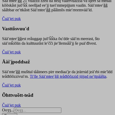
Sääʹmteeʹǧǧ 21 vuäzzliʹžžed da nellj väärrvuäzzla vaʹlljeet säʹmmlai
kõõskâst juõʹǩǩ neelljad eeʹjj tueiʹmmepijjum vaalin. Sääʹmteeʹǧǧ
sååbbar eeʹttkâstt Sääʹmteeʹǧǧ pââimõs mieʹrreemvääʹld.
Čuäʹjet puk
Vasttõsvuuʹd
Sääʹmteeʹǧǧest
reâuggap
juõʹǩǩka
õuʹdde
sääʹm meer
ast
, što
sääʹmǩiõlin da kulttuurâst leʹčči jieʹllemsââʹjj še puäʹđlvest.
Čuäʹjet puk
Ääiʹjpoddsaž
Sääʹmteʹǧǧ mušttal tååimees pirr mediaaʹje da jeärrsid jeäʹrbi mieʹldd
teâđtõõzzivuiʹm.
Tiʹlle Sääʹmteeʹǧǧ teâđtõõzzid jiijjad neʹttpååšta
.
Čuäʹjet puk
Õhttvuõtt-teâđ
Čuäʹjet puk
Ooʒʒ...