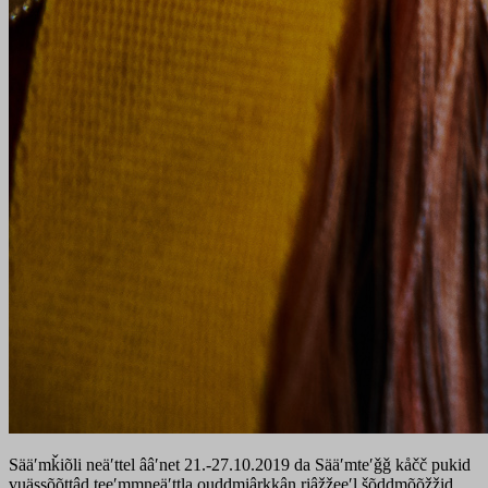
Sääʹmǩiõli neäʹttel ââʹnet 21.-27.10.2019 da Sääʹmteʹǧǧ kåčč pukid
vuässõõttâd teeʹmmneäʹttla ouddmiârkkân riâžžeeʹl šõddmõõžžid