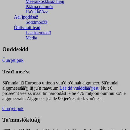
Meeraikõskksaž tuâjj
Päärna da nuõr
Haʹŋǩǩõõzz
Ääiʹjpoddsaž
Šõddmõõžž
Õhttvuõtt-teâđ
Laasktemteâđ
Media
Ouddseidd
Čuäʹjet puk
Teâđ meeʹst
Säʹmmla liâ Euroopp unioon vuuʹd oʹdinak alggmeer. Säʹmmlai
alggmeersââʹjj lij juʹn raavuum
Lääʹdd vuâđđlääʹjjest
. Nuʹt 6
proseeʹnt veeʹzz maaiʹlm naroodâst leʹbe 476 miljoon oummu koʹlle
alggmeeraid. Alggmeer jeäʹlle 90 jeeʹres riikk vuuʹdest.
Čuäʹjet puk
Tuʹmmstõktuâjj