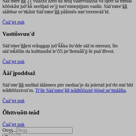
Sääʹmteeʹǧǧ 21 vuäzzliʹžžed da nellj väärrvuäzzla vaʹlljeet säʹmmlai
kõõskâst juõʹǩǩ neelljad eeʹjj tueiʹmmepijjum vaalin. Sääʹmteeʹǧǧ
sååbbar eeʹttkâstt Sääʹmteeʹǧǧ pââimõs mieʹrreemvääʹld.
Čuäʹjet puk
Vasttõsvuuʹd
Sääʹmteeʹǧǧest
reâuggap
juõʹǩǩka
õuʹdde
sääʹm meer
ast
, što
sääʹmǩiõlin da kulttuurâst leʹčči jieʹllemsââʹjj še puäʹđlvest.
Čuäʹjet puk
Ääiʹjpoddsaž
Sääʹmteʹǧǧ mušttal tååimees pirr mediaaʹje da jeärrsid jeäʹrbi mieʹldd
teâđtõõzzivuiʹm.
Tiʹlle Sääʹmteeʹǧǧ teâđtõõzzid jiijjad neʹttpååšta
.
Čuäʹjet puk
Õhttvuõtt-teâđ
Čuäʹjet puk
Ooʒʒ...