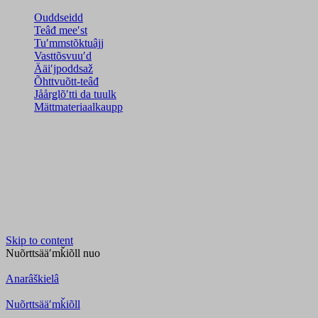
Ouddseidd
Teâđ meeʹst
Tuʹmmstõktuâjj
Vasttõsvuuʹd
Ääiʹjpoddsaž
Õhttvuõtt-teâđ
Jåårǥlõʹtti da tuulk
Mättmateriaalkaupp
Skip to content
Nuõrttsääʹmǩiõll
nuo
Anarâškielâ
Nuõrttsääʹmǩiõll