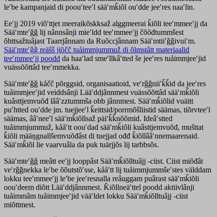
leʹbe kampanjaid di poouʹteeʹl sääʹmǩiõl ouʹdde jeeʹres naaʹlin.
Eeʹjj 2019 viõʹttjet meeraikõskksaž alggmeerai ǩiõli teeʹmmeeʹjj da
Sääʹmteʹǧǧ lij nânnsânji mieʹldd teeʹmmeeʹjj čõõđtummšest
õhttsažtuâjast Taarrjânnam da Ruõccjânnam Sääʹmtiiʹǧǧivuiʹm.
Sääʹmteʹǧǧ reäšš jiõčč tuåimmjummuž di õlmstâtt materiaalid
teeʹmmeeʹjj poodd
da haaʹlad smeʹllkâʹtted še jeeʹres tuåimmjeeʹjid
vuässõõttâd teeʹmmekka.
Sääʹmteʹǧǧ kåčč põrggsid, organisaatioid, veʹrǧǧniiʹǩǩid da jeeʹres
tuåimmjeeʹjid veiddsânji Lääʹddjânnmest vuässõõttâd sääʹmǩiõli
kuâsttjemvuõđ lââʹzztummša obb jânnmest. Sääʹmǩiõlid vuäitt
puʹhtted ouʹdde jm. tuejjeeʹl ǩeittsid/porrmõšliistid säämas, tiõrvteeʹl
säämas, ââʹneeʹl sääʹmǩiõllsaž päiʹǩǩnõõmid. Ideâʹstted
tuåimmjummuž, kååʹtt oouʹdad sääʹmǩiõli kuâsttjemvuõđ, mušttat
ǩiõli määŋgnallšemvuõđâst di tuejjad ođđ ǩiõllââʹnnemaarenaid.
Sääʹmǩiõl lie vaarvuâla da puk tuärjjõs lij tarbbsõs.
Sääʹmteʹǧǧ meâtt eeʹjj looppâst Sääʹmǩiõlltuâjj -ciist. Ciist miõđât
veʹrǧǧnekka leʹbe õõutstõʹsse, kååʹtt lij tuåimmjummšeʹstes välddam
lokku teeʹmmeeʹjj leʹbe jeeʹresnalla reâuggam puârast sääʹmǩiõli
oouʹdeem diõtt Lääʹddjânnmest. Ǩiõllneäʹttel poodd aktiivlânji
tuåimmâm tuåimmjeeʹjid vääʹldet lokku Sääʹmǩiõlltuâjj -ciist
miõttmest.