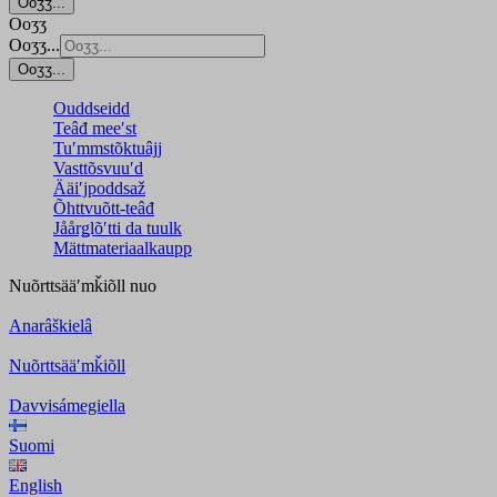
Ooʒʒ...
Ooʒʒ
Ooʒʒ...
Ooʒʒ...
Ouddseidd
Teâđ meeʹst
Tuʹmmstõktuâjj
Vasttõsvuuʹd
Ääiʹjpoddsaž
Õhttvuõtt-teâđ
Jåårǥlõʹtti da tuulk
Mättmateriaalkaupp
Nuõrttsääʹmǩiõll
nuo
Anarâškielâ
Nuõrttsääʹmǩiõll
Davvisámegiella
Suomi
English