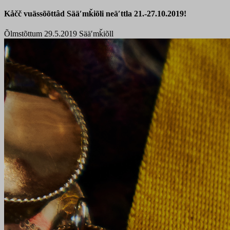
Kåčč vuässõõttâd Sääʹmǩiõli neäʹttla 21.-27.10.2019!
Õlmstõttum 29.5.2019
Sääʹmǩiõll