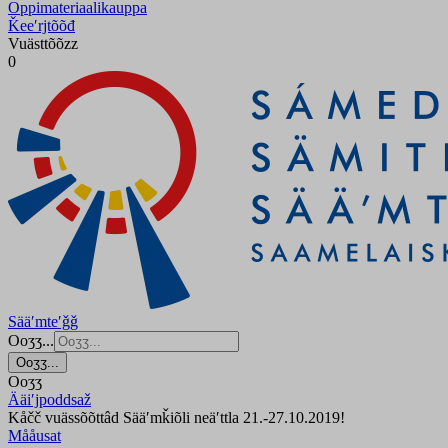
Oppimateriaalikauppa
Ǩeeʹrjtõõđ
Vuästtõõzz
0
Sääʹmteʹǧǧ
Ooʒʒ...
Ooʒʒ...
Ooʒʒ
Ääiʹjpoddsaž
Kåčč vuässõõttâd Sääʹmǩiõli neäʹttla 21.-27.10.2019!
Mååusat