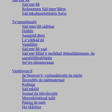
Sääʹmteʹǧǧ
Reâuggmen Sääʹmteeʹǧǧest
Sääʹmkulttuurkõõskõs Sajos
Tuʹmmstõktuâjj
Sääʹmteeʹǧǧ sååbbar
Halltõs
Saaǥǥjååʹđteei
Luʹvddkååʹdd
Vaaldâšm
Sääʹmteʹǧǧ vaal
Sääʹmteʹǧǧlääʹjj meâldlaž õhttsažtåimmam- da
saǥstõõllâmõõlǥtõs
Jeeʹres tåimmorgaan
Vasttõsvuuʹd
Jieʹllemvueʹjj, vuõiggâdvuõtt da pirrõs
Škooultõs da mättmateriaal
Kulttuur
Sääʹmǩiõll
Sosiaal da tiõrvâsvuõtt
Meeraikõskksaž tuâjj
Päärna da nuõr
Haʹŋǩǩõõzz