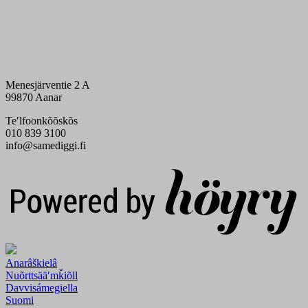
Menesjärventie 2 A
99870 Aanar
Teʹlfoonkõõskõs
010 839 3100
info@samediggi.fi
Digi- ja mainostoimisto Höyry Rovaniemi ja Oulu
Anarâškielâ
Nuõrttsääʹmǩiõll
Davvisámegiella
Suomi