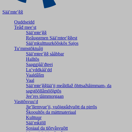
Sääʹmteʹǧǧ
Ouddseidd
Teâđ meeʹst
Sääʹmteʹǧǧ
Reâuggmen Sääʹmteeʹǧǧest
Sääʹmkulttuurkõõskõs Sajos
Tuʹmmstõktuâjj
Sääʹmteeʹǧǧ sååbbar
Halltõs
Saaǥǥjååʹđteei
Luʹvddkååʹdd
Vaaldâšm
Vaal
Sääʹmteʹǧǧlääʹjj meâldlaž õhttsažtåimmam- da
saǥstõõllâmõõlǥtõs
Jeeʹres tåimmorgaan
Vasttõsvuuʹd
Jieʹllemvueʹjj, vuõiggâdvuõtt da pirrõs
Škooultõs da mättmateriaal
Kulttuur
Sääʹmǩiõll
Sosiaal da tiõrvâsvuõtt