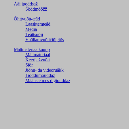
Ääiʹjpoddsaž
Šõddmõõžž
Õhttvuõtt-teâđ
Laasktemteâđ
Media
Teâttsuõjj
Vuällamvuõttčiõlǥtõs
Mättmateriaalkaupp
Mättmateriaal
Ǩeerjlažvuõtt
Siõr
Jiõnn- da videoruâkk
Tiõddumouddaz
Määusteʹmes digiouddaz