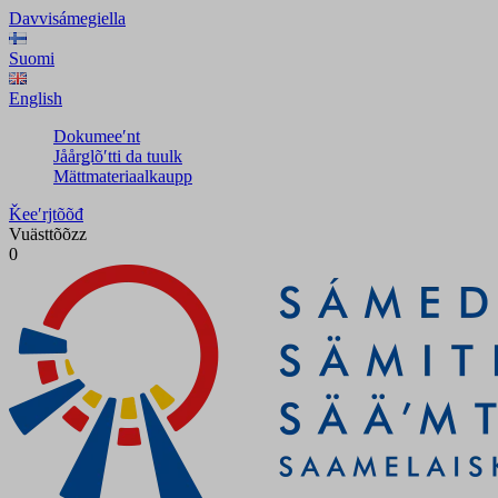
Davvisámegiella
Suomi
English
Dokumeeʹnt
Jåårǥlõʹtti da tuulk
Mättmateriaalkaupp
Ǩeeʹrjtõõđ
Vuästtõõzz
0