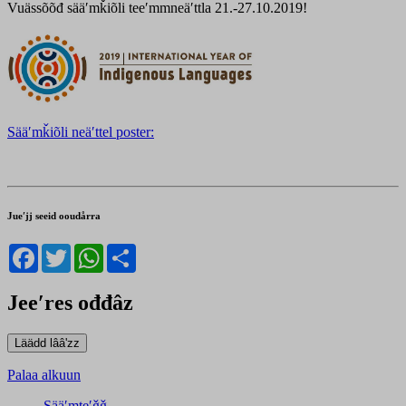
Vuässõõđ sääʹmǩiõli teeʹmmneäʹttla 21.-27.10.2019!
Sääʹmǩiõli neäʹttel poster:
Jueʹjj seeid ooudårra
Facebook
Twitter
WhatsApp
Share
Jeeʹres ođđâz
Palaa alkuun
Sääʹmteʹǧǧ