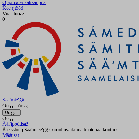
Oppimateriaalikauppa
Ǩeeʹrjtõõđ
Vuästtõõzz
0
Sääʹmteʹǧǧ
Ooʒʒ...
Ooʒʒ...
Ooʒʒ
Ääiʹjpoddsaž
Ǩieʹsstuejj Sääʹmteeʹǧǧ škooultõs- da mättmateriaalkonttrest
Mååusat