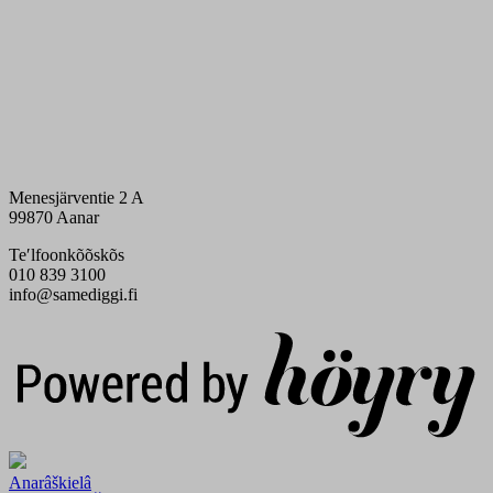
Menesjärventie 2 A
99870 Aanar
Teʹlfoonkõõskõs
010 839 3100
info@samediggi.fi
Digi- ja mainostoimisto Höyry Rovaniemi ja Oulu
Anarâškielâ