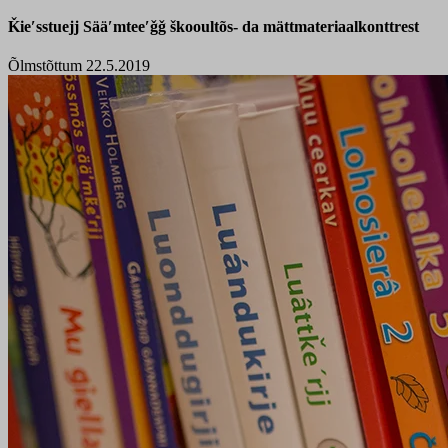
Ǩieʹsstuejj Sääʹmteeʹǧǧ škooultõs- da mättmateriaalkonttrest
Õlmstõttum 22.5.2019