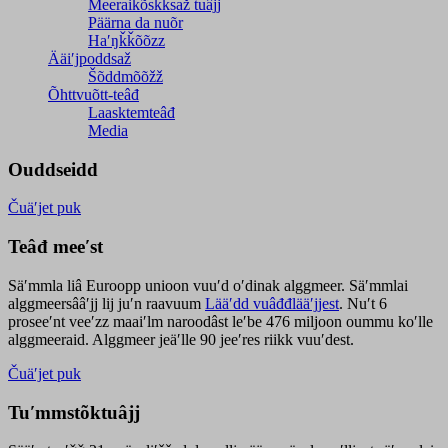
Meeraikõskksaž tuâjj
Päärna da nuõr
Haʹŋǩǩõõzz
Ääiʹjpoddsaž
Šõddmõõžž
Õhttvuõtt-teâđ
Laasktemteâđ
Media
Ouddseidd
Čuäʹjet puk
Teâđ meeʹst
Säʹmmla liâ Euroopp unioon vuuʹd oʹdinak alggmeer. Säʹmmlai
alggmeersââʹjj lij juʹn raavuum
Lääʹdd vuâđđlääʹjjest
. Nuʹt 6
proseeʹnt veeʹzz maaiʹlm naroodâst leʹbe 476 miljoon oummu koʹlle
alggmeeraid. Alggmeer jeäʹlle 90 jeeʹres riikk vuuʹdest.
Čuäʹjet puk
Tuʹmmstõktuâjj