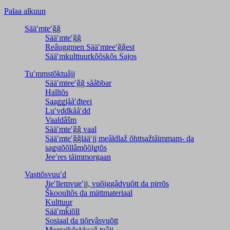
Palaa alkuun
Sääʹmteʹǧǧ
Sääʹmteʹǧǧ
Reâuggmen Sääʹmteeʹǧǧest
Sääʹmkulttuurkõõskõs Sajos
Tuʹmmstõktuâjj
Sääʹmteeʹǧǧ sååbbar
Halltõs
Saaǥǥjååʹđteei
Luʹvddkååʹdd
Vaaldâšm
Sääʹmteʹǧǧ vaal
Sääʹmteʹǧǧlääʹjj meâldlaž õhttsažtåimmam- da
saǥstõõllâmõõlǥtõs
Jeeʹres tåimmorgaan
Vasttõsvuuʹd
Jieʹllemvueʹjj, vuõiggâdvuõtt da pirrõs
Škooultõs da mättmateriaal
Kulttuur
Sääʹmǩiõll
Sosiaal da tiõrvâsvuõtt
Meeraikõskksaž tuâjj