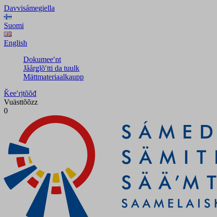
Davvisámegiella
Suomi
English
Dokumeeʹnt
Jåårǥlõʹtti da tuulk
Mättmateriaalkaupp
Ǩeeʹrjtõõđ
Vuästtõõzz
0