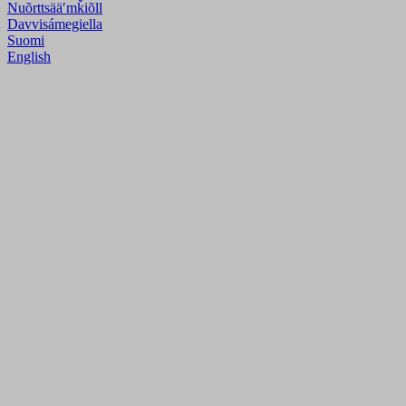
Nuõrttsääʹmǩiõll
Davvisámegiella
Suomi
English