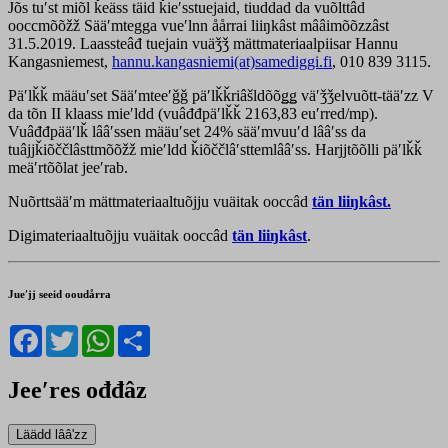
Jõs tuʹst miõl ǩeäss täid ǩieʹsstuejaid, tiuddad da vuõlttâd
ooccmõõžž Sääʹmtegga vueʹlnn åårrai liiŋkâst mââimõõzzâst
31.5.2019. Laassteâđ tuejain vuäǯǯ mättmateriaalpiisar Hannu
Kangasniemest,
hannu.kangasniemi(at)samediggi.fi
, 010 839 3115.
Päʹlǩǩ määuʹset Sääʹmteeʹǧǧ päʹlǩǩriâšldõõǥǥ väʹǯǯelvuõtt-tääʹzz V
da tõn II klaass mieʹldd (vuâđđpäʹlǩǩ 2163,83 euʹrred/mp).
Vuâđđpääʹlǩ lââʹssen määuʹset 24% sääʹmvuuʹd lââʹss da
tuâjjǩiõččlâsttmõõžž mieʹldd ǩiõččlâʹsttemlââʹss. Harjjtõõlli päʹlǩǩ
meäʹrtõõlat jeeʹrab.
Nuõrttsääʹm mättmateriaaltuõjju vuäitak ooccâd
tän liiŋkâst.
Digimateriaaltuõjju vuäitak ooccâd
tän liiŋkâst
.
Jueʹjj seeid ooudårra
Facebook
Twitter
WhatsApp
Share
Jeeʹres ođđâz