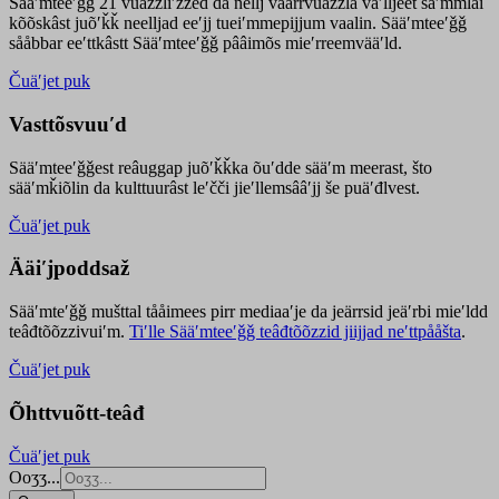
Sääʹmteeʹǧǧ 21 vuäzzliʹžžed da nellj väärrvuäzzla vaʹlljeet säʹmmlai
kõõskâst juõʹǩǩ neelljad eeʹjj tueiʹmmepijjum vaalin. Sääʹmteeʹǧǧ
sååbbar eeʹttkâstt Sääʹmteeʹǧǧ pââimõs mieʹrreemvääʹld.
Čuäʹjet puk
Vasttõsvuuʹd
Sääʹmteeʹǧǧest
reâuggap
juõʹǩǩka
õuʹdde
sääʹm meer
ast
, što
sääʹmǩiõlin da kulttuurâst leʹčči jieʹllemsââʹjj še puäʹđlvest.
Čuäʹjet puk
Ääiʹjpoddsaž
Sääʹmteʹǧǧ mušttal tååimees pirr mediaaʹje da jeärrsid jeäʹrbi mieʹldd
teâđtõõzzivuiʹm.
Tiʹlle Sääʹmteeʹǧǧ teâđtõõzzid jiijjad neʹttpååšta
.
Čuäʹjet puk
Õhttvuõtt-teâđ
Čuäʹjet puk
Ooʒʒ...