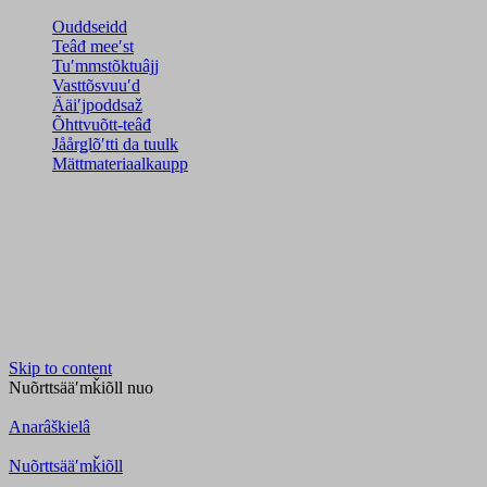
Ouddseidd
Teâđ meeʹst
Tuʹmmstõktuâjj
Vasttõsvuuʹd
Ääiʹjpoddsaž
Õhttvuõtt-teâđ
Jåårǥlõʹtti da tuulk
Mättmateriaalkaupp
Skip to content
Nuõrttsääʹmǩiõll
nuo
Anarâškielâ
Nuõrttsääʹmǩiõll