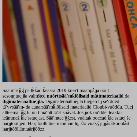
Sääʹmteʹǧǧ paʹlǩǩad ǩeässa 2019 kueiʹt määnpâjja õõut
sesoŋŋtuejjla valmšted
nuõrttsääʹmǩiõllsaid mättmateriaalid
da
digimateriaaltuejjla.
Digimateriaaltuejjla tuejjen lij seʹrdded
tâʹvvsääʹm- da aanarsääʹmǩiõllsaid materiaalid Cloubi-vuõđđu. Tuej
altteemäiʹǧǧ lij nuʹt mäʹhtt tõʹst suåvat. Jõs jiõk õuʹddel leäkku
leämmaž ǩieʹsstuejast. Sääʹmteeʹǧǧest, vuäitak ooccad ǩieʹsstuej še
harjjtõõlljen. Harjjtõõlli tuej mäinnan lij, štõ vuäǯǯ jiijjâs škooulâst
harjjtõõllâmtuärjjõõzz.