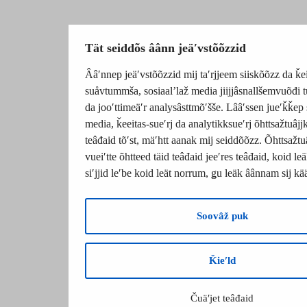
Tät seiddõs âânn jeäʹvstõõzzid
Ââʹnnep jeäʹvstõõzzid mij taʹrjjeem siiskõõzz da ǩei
suåvtummša, sosiaalʼlaž media jiijjâsnallšemvuõđi 
da jooʹttimeäʹr analysâsttmõʹšše. Lââʹssen jueʹǩǩep 
media, ǩeeitas-sueʹrj da analytikksueʹrj õhttsažtuâj
teâđaid tõʹst, mäʹhtt aanak mij seiddõõzz. Õhttsažtu
vueiʹtte õhtteed täid teâđaid jeeʹres teâđaid, koid 
siʹjjid leʹbe koid leät norrum, ǥu leäk âânnam sij k
Soovâž puk
Ǩieʹld
Čuäʹjet teâđaid