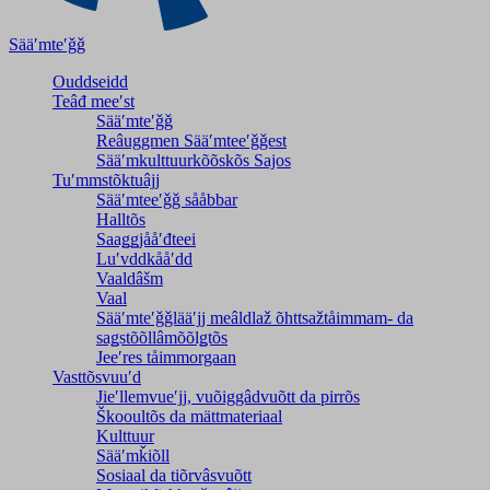
Sääʹmteʹǧǧ
Ouddseidd
Teâđ meeʹst
Sääʹmteʹǧǧ
Reâuggmen Sääʹmteeʹǧǧest
Sääʹmkulttuurkõõskõs Sajos
Tuʹmmstõktuâjj
Sääʹmteeʹǧǧ sååbbar
Halltõs
Saaǥǥjååʹđteei
Luʹvddkååʹdd
Vaaldâšm
Vaal
Sääʹmteʹǧǧlääʹjj meâldlaž õhttsažtåimmam- da
saǥstõõllâmõõlǥtõs
Jeeʹres tåimmorgaan
Vasttõsvuuʹd
Jieʹllemvueʹjj, vuõiggâdvuõtt da pirrõs
Škooultõs da mättmateriaal
Kulttuur
Sääʹmǩiõll
Sosiaal da tiõrvâsvuõtt