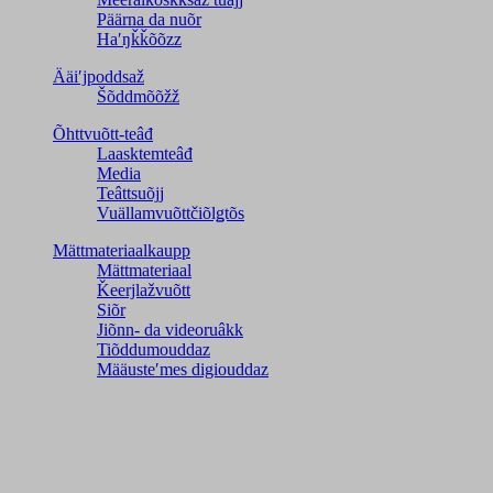
Päärna da nuõr
Haʹŋǩǩõõzz
Ääiʹjpoddsaž
Šõddmõõžž
Õhttvuõtt-teâđ
Laasktemteâđ
Media
Teâttsuõjj
Vuällamvuõttčiõlǥtõs
Mättmateriaalkaupp
Mättmateriaal
Ǩeerjlažvuõtt
Siõr
Jiõnn- da videoruâkk
Tiõddumouddaz
Määusteʹmes digiouddaz