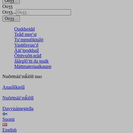
Ooʒʒ...
Ooʒʒ
Ooʒʒ...
Ooʒʒ...
Ouddseidd
Teâđ meeʹst
Tuʹmmstõktuâjj
Vasttõsvuuʹd
Ääiʹjpoddsaž
Õhttvuõtt-teâđ
Jåårǥlõʹtti da tuulk
Mättmateriaalkaupp
Nuõrttsääʹmǩiõll
nuo
Anarâškielâ
Nuõrttsääʹmǩiõll
Davvisámegiella
Suomi
English