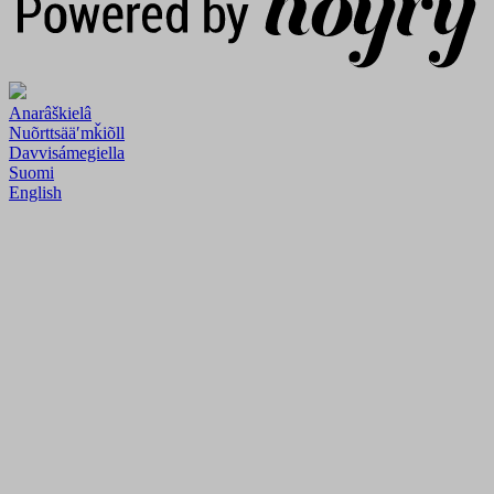
Anarâškielâ
Nuõrttsääʹmǩiõll
Davvisámegiella
Suomi
English