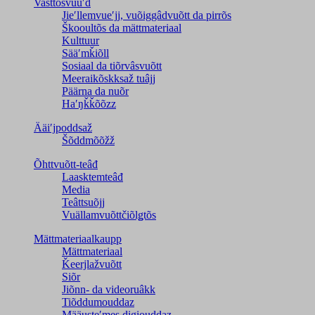
Vasttõsvuuʹd
Jieʹllemvueʹjj, vuõiggâdvuõtt da pirrõs
Škooultõs da mättmateriaal
Kulttuur
Sääʹmǩiõll
Sosiaal da tiõrvâsvuõtt
Meeraikõskksaž tuâjj
Päärna da nuõr
Haʹŋǩǩõõzz
Ääiʹjpoddsaž
Šõddmõõžž
Õhttvuõtt-teâđ
Laasktemteâđ
Media
Teâttsuõjj
Vuällamvuõttčiõlǥtõs
Mättmateriaalkaupp
Mättmateriaal
Ǩeerjlažvuõtt
Siõr
Jiõnn- da videoruâkk
Tiõddumouddaz
Määusteʹmes digiouddaz