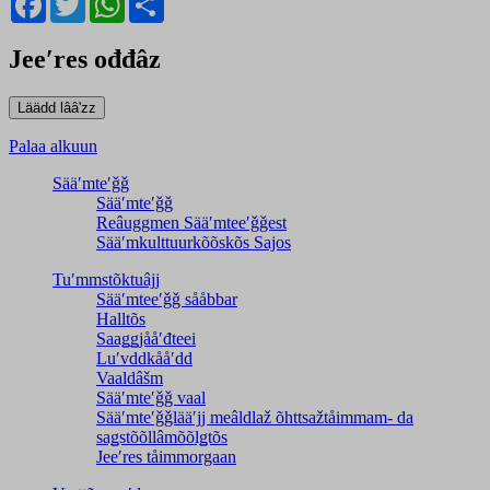
Jeeʹres ođđâz
Palaa alkuun
Sääʹmteʹǧǧ
Sääʹmteʹǧǧ
Reâuggmen Sääʹmteeʹǧǧest
Sääʹmkulttuurkõõskõs Sajos
Tuʹmmstõktuâjj
Sääʹmteeʹǧǧ sååbbar
Halltõs
Saaǥǥjååʹđteei
Luʹvddkååʹdd
Vaaldâšm
Sääʹmteʹǧǧ vaal
Sääʹmteʹǧǧlääʹjj meâldlaž õhttsažtåimmam- da
saǥstõõllâmõõlǥtõs
Jeeʹres tåimmorgaan