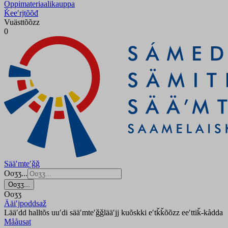
Oppimateriaalikauppa
Ǩeeʹrjtõõđ
Vuästtõõzz
0
Sääʹmteʹǧǧ
Ooʒʒ...
Ooʒʒ...
Ooʒʒ
Ääiʹjpoddsaž
Lääʹdd halltõs uuʹdi sääʹmteʹǧǧlääʹjj kuõskki eʹtǩǩõõzz eeʹttiǩ-kådda
Mååusat