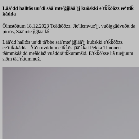
Lääʹdd halltõs uuʹdi sääʹmteʹǧǧlääʹjj kuõskki eʹtǩǩõõzz eeʹttiǩ-
kådda
Õlmstõttum 18.12.2023
Teâđtõõzz, Jieʹllemvueʹjj, vuõiggâdvuõtt da
pirrõs, Sääʹmteʹǧǧlääʹǩǩ
Lääʹdd halltõs uuʹdi täʹbbe sääʹmteʹǧǧlääʹjj kuõskki eʹtǩǩõõzz
eeʹttiǩ-kådda. Ååʹn uvddum eʹtǩǩõs jääʹǩǩat Pekka Timonen
tåimmkååʹdd meâldlaž vuâđđräʹtǩǩummšid. Eʹtǩǩõʹsse liâ tuejjuum
siõm tääʹrǩtummuž.