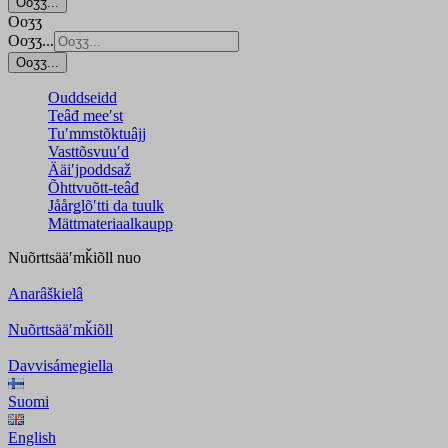
Ooʒʒ...
Ooʒʒ
Ooʒʒ...
Ooʒʒ...
Ouddseidd
Teâđ meeʹst
Tuʹmmstõktuâjj
Vasttõsvuuʹd
Ääiʹjpoddsaž
Õhttvuõtt-teâđ
Jåårǥlõʹtti da tuulk
Mättmateriaalkaupp
Nuõrttsääʹmǩiõll
nuo
Anarâškielâ
Nuõrttsääʹmǩiõll
Davvisámegiella
Suomi
English