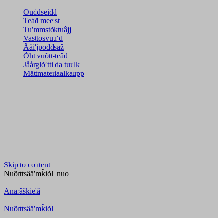
Ouddseidd
Teâđ meeʹst
Tuʹmmstõktuâjj
Vasttõsvuuʹd
Ääiʹjpoddsaž
Õhttvuõtt-teâđ
Jåårǥlõʹtti da tuulk
Mättmateriaalkaupp
Skip to content
Nuõrttsääʹmǩiõll
nuo
Anarâškielâ
Nuõrttsääʹmǩiõll