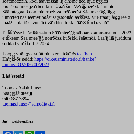
šeâttmõõžžin, kooi täävtõssân lij ainsmâʹtted njueʹbǯǯlõs
ǩiõttʼtõõllmõš jeäʹrben ǩirrlaž aaʹššin. Veʹrǧǧneeʹǩǩ iʹlmmte
Sääʹmtegga, koon mieʹrrpeivva mõõneeʹst Sääʹmteeʹǧǧ âlgg
iʹlmmted haaʹleemvuõđâst saǥstõõllâd ääʹššest. Mieʹrrääiʹj âlgg leeʹd
mååžna da tõʹst vueiʹtet väʹldded lokku ääʹšš ǩirrlažvuõđ.
Eʹtǩǩõʹsse lij še lââʹzztum Sääʹmteeʹǧǧ såbbar skamm-mannust 2022
eʹtǩǩeem Sääʹmteeʹǧǧ norrõõzz kuõskki šeâttmõš. Lääʹjj liâ jurddum
šõddâd viõʹǩǩe 1.7.2024.
Looǥǥ vuõiggâdvuõttministeria teâđtõs
tääiʹben
.
Haʹŋǩǩõs-seidd:
https://oikeusministerio.fi/hanke?
tunnus=OM066:00/2023
Lââʹssteâđ:
Tuomas Aslak Juuso
Saaǥǥjååʹđteeʹjj
040 687 3394
tuomas.juuso@samediggi.fi
Jueʹjj seeid ooudårra
Facebook
Twitter
WhatsApp
Share