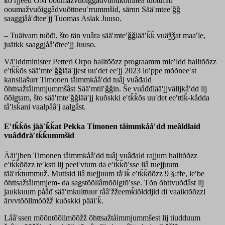
koʹrjjeed ÕM ooumažvuõiggâdvuõttkomitea tuõttmid
ooumažvuõiggâdvuõttneuʹrrummšid, särnn Sääʹmteeʹǧǧ
saaǥǥjååʹđteeʹjj Tuomas Aslak Juuso.
– Tuäivam tuõđi, što tän vuâra sääʹmteʹǧǧlääʹǩǩ vuäǯǯat maaʹle,
juätkk saaǥǥjååʹđteeʹjj Juuso.
Väʹlddminister Petteri Orpo halltõõzz prograamm mieʹldd halltõõzz
eʹtǩǩõs sääʹmteʹǧǧlääʹjjest uuʹdet eeʹjj 2023 loʹppe mõõneeʹst
kansliašurr Timonen tåimmkååʹdd tuâj vuâđald
õhttsažtåimmjummšâst Sääʹmtiiʹǧǧin. Še vuâđđlääʹjjvälljkåʹdd lij
õõlǥtam, što sääʹmteʹǧǧlääʹjj kuõskki eʹtǩǩõs uuʹdet eeʹttiǩ-kådda
tâʹlsǩani vaalpââʹj aalǥâst.
Eʹtǩǩõs jääʹǩǩat Pekka Timonen tåimmkååʹdd meâldlaid
vuâđđräʹtǩǩummšid
Ääiʹjben Timonen tåimmkååʹdd tuâj vuâđald rajjum halltõõzz
eʹtǩǩõõzz teʹkstt lij peeiʹvtum da eʹtǩǩõʹsse liâ tuejjuum
tääʹrǩtummuž. Muttsid liâ tuejjuum tåʹlǩ eʹtǩǩõõzz 9 §:ffe, leʹbe
õhttsažtåimmjem- da saǥstõõllâmõõlǥtõʹsse. Tõn õhttvuõđâst lij
jaukkuum pååđ sääʹmkulttuur rââʹžžeemǩiõlddjid di vaaiktõõzzi
ärvvtõõllmõõžž kuõskki pääiʹǩ.
Lââʹssen mõõntõõllmõõžž õhttsažtåimmjummšest lij tiudduum