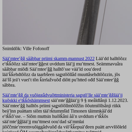
Snimldõk: Ville Fofonoff
Sääʹmteeʹǧǧ sååbbar priimi skamm-mannust 2022
Lääʹdd halltõõzz
eʹtǩǩõõzz sääʹmteeʹǧǧest uvddum lääʹjj muʹttmest. Seämmavuâra
sååbbar miõđi Sääʹmteeʹǧǧ halltõʹsse vääʹld oouʹdeed
lääʹǩǩehdtõõzz da taarbšeen saǥstõõllâd muuttâsehdtõõzzin, jõs
ääʹšš jeäʹt vueiʹt tõn ǩirrlažvuõđ diõtt puʹhtted ođđ Sääʹmteeʹǧǧ
såbbra.
Sääʹmteʹǧǧ da vuõiggâdvuõttministeria saǥstõʹlle sääʹmteʹǧǧlääʹjj
kuõskki eʹtǩǩõshämmsest
sääʹmteʹǧǧlääʹjj 9 § meâldlânji 1.12.2023.
Sääʹmteeʹǧǧ halltõs priimi saǥstõõllmõõžžin õõutmiõllsânji riikk
beäʹlnn puättam siõm tääʹrǩtummšid Timonen tåimmkååʹdd
eʹtǩǩõʹsse. – Siõm muttsin huõlǩâni ååʹn uvddum eʹtǩǩõs
sääʹmteʹǧǧlääʹjj muʹttmest oouʹdad säʹmmlai
jiõččmieʹrreemvuõiggâdvuõđ da viõʹǩǩepuäʹđeen puätt arvvlõõleld