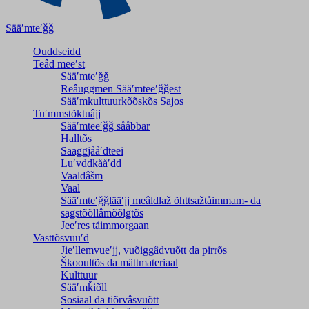
Sääʹmteʹǧǧ
Ouddseidd
Teâđ meeʹst
Sääʹmteʹǧǧ
Reâuggmen Sääʹmteeʹǧǧest
Sääʹmkulttuurkõõskõs Sajos
Tuʹmmstõktuâjj
Sääʹmteeʹǧǧ sååbbar
Halltõs
Saaǥǥjååʹđteei
Luʹvddkååʹdd
Vaaldâšm
Vaal
Sääʹmteʹǧǧlääʹjj meâldlaž õhttsažtåimmam- da
saǥstõõllâmõõlǥtõs
Jeeʹres tåimmorgaan
Vasttõsvuuʹd
Jieʹllemvueʹjj, vuõiggâdvuõtt da pirrõs
Škooultõs da mättmateriaal
Kulttuur
Sääʹmǩiõll
Sosiaal da tiõrvâsvuõtt