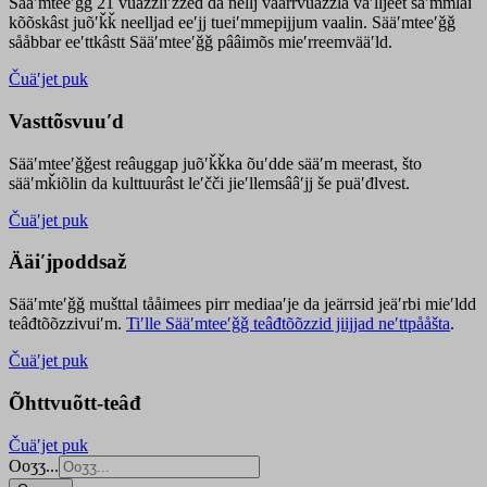
Sääʹmteeʹǧǧ 21 vuäzzliʹžžed da nellj väärrvuäzzla vaʹlljeet säʹmmlai
kõõskâst juõʹǩǩ neelljad eeʹjj tueiʹmmepijjum vaalin. Sääʹmteeʹǧǧ
sååbbar eeʹttkâstt Sääʹmteeʹǧǧ pââimõs mieʹrreemvääʹld.
Čuäʹjet puk
Vasttõsvuuʹd
Sääʹmteeʹǧǧest
reâuggap
juõʹǩǩka
õuʹdde
sääʹm meer
ast
, što
sääʹmǩiõlin da kulttuurâst leʹčči jieʹllemsââʹjj še puäʹđlvest.
Čuäʹjet puk
Ääiʹjpoddsaž
Sääʹmteʹǧǧ mušttal tååimees pirr mediaaʹje da jeärrsid jeäʹrbi mieʹldd
teâđtõõzzivuiʹm.
Tiʹlle Sääʹmteeʹǧǧ teâđtõõzzid jiijjad neʹttpååšta
.
Čuäʹjet puk
Õhttvuõtt-teâđ
Čuäʹjet puk
Ooʒʒ...