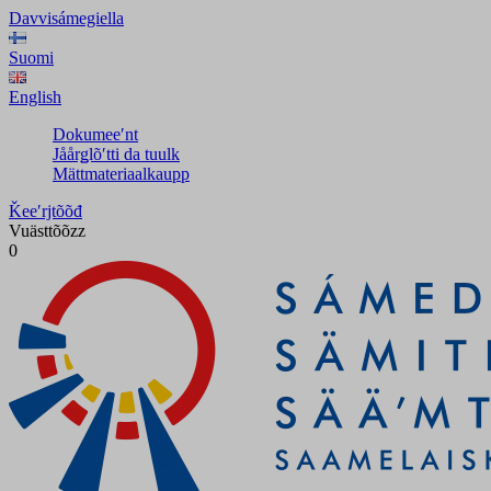
Davvisámegiella
Suomi
English
Dokumeeʹnt
Jåårǥlõʹtti da tuulk
Mättmateriaalkaupp
Ǩeeʹrjtõõđ
Vuästtõõzz
0