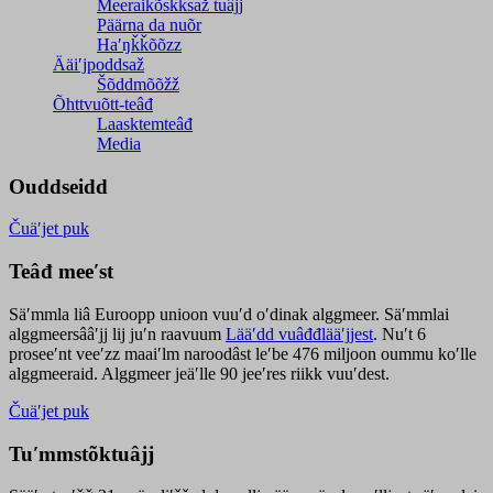
Meeraikõskksaž tuâjj
Päärna da nuõr
Haʹŋǩǩõõzz
Ääiʹjpoddsaž
Šõddmõõžž
Õhttvuõtt-teâđ
Laasktemteâđ
Media
Ouddseidd
Čuäʹjet puk
Teâđ meeʹst
Säʹmmla liâ Euroopp unioon vuuʹd oʹdinak alggmeer. Säʹmmlai
alggmeersââʹjj lij juʹn raavuum
Lääʹdd vuâđđlääʹjjest
. Nuʹt 6
proseeʹnt veeʹzz maaiʹlm naroodâst leʹbe 476 miljoon oummu koʹlle
alggmeeraid. Alggmeer jeäʹlle 90 jeeʹres riikk vuuʹdest.
Čuäʹjet puk
Tuʹmmstõktuâjj