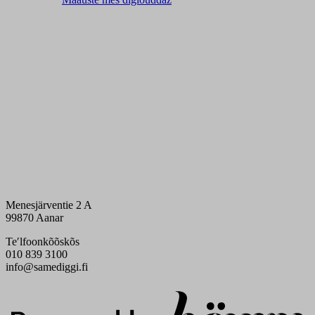
Menesjärventie 2 A
99870 Aanar
Teʹlfoonkõõskõs
010 839 3100
info@samediggi.fi
Digi- ja mainostoimisto Höyry Rovaniemi ja Oulu