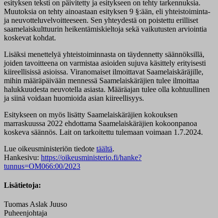
esityksen teksti on päivitetty ja esitykseen on tehty tarkennuksia.
Muutoksia on tehty ainoastaan esityksen 9 §:ään, eli yhteistoiminta-
ja neuvotteluvelvoitteeseen. Sen yhteydestä on poistettu erilliset
saamelaiskulttuurin heikentämiskieltoja sekä vaikutusten arviointia
koskevat kohdat.
Lisäksi menettelyä yhteistoiminnasta on täydennetty säännöksillä,
joiden tavoitteena on varmistaa asioiden sujuva käsittely erityisesti
kiireellisissä asioissa. Viranomaiset ilmoittavat Saamelaiskäräjille,
mihin määräpäivään mennessä Saamelaiskäräjien tulee ilmoittaa
halukkuudesta neuvotella asiasta. Määräajan tulee olla kohtuullinen
ja siinä voidaan huomioida asian kiireellisyys.
Esitykseen on myös lisätty Saamelaiskäräjien kokouksen
marraskuussa 2022 ehdottama Saamelaiskäräjien kokoonpanoa
koskeva säännös. Lait on tarkoitettu tulemaan voimaan 1.7.2024.
Lue oikeusministeriön tiedote
täältä
.
Hankesivu:
https://oikeusministerio.fi/hanke?
tunnus=OM066:00/2023
Lisätietoja:
Tuomas Aslak Juuso
Puheenjohtaja