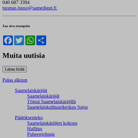
040 687 3394
tuomas.juuso@samediggi.fi
Jaa sivu eteenpäin
Facebook
Twitter
WhatsApp
Share
Muita uutisia
Palaa alkuun
Saamelaiskäräjät
Saamelaiskäräjät
Töissä Saamelaiskäräjillä
Saamelaiskulttuuri­keskus Sajos
Päätöksenteko
Saamelaiskäräjien kokous
Hallitus
Puheenjohtaja