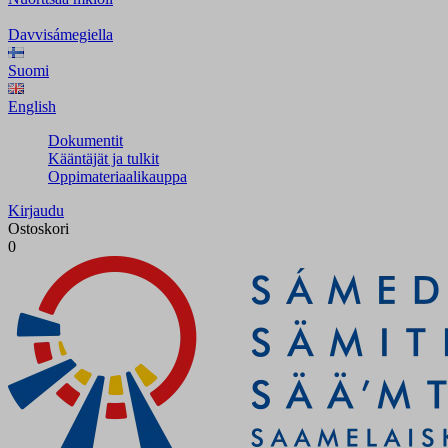
Davvisámegiella
Suomi
English
Dokumentit
Kääntäjät ja tulkit
Oppimateriaalikauppa
Kirjaudu
Ostoskori
0