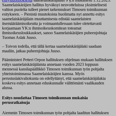
esitysluonnoksesta
saamelaiskäräjälain 9 §:n mukaisesti 1.12.2023.
Saamelaiskäräjien hallitus hyväksyi neuvotteluissa yksimielisesti
valtion puolelta tulleet pienet tarkennukset Timosen toimikunnan
esitykseen. – Pienistä muutoksista huolimatta nyt annettu esitys
saamelaiskäräjälain muuttamisesta edistää saamelaisten
itsemääräämisoikeutta ja voimaantullessaan tulee oletettavasti
korjaamaan YK:n ihmisoikeuskomitean toteamat
ihmisoikeusloukkaukset, sanoo Saamelaiskäräjien puheenjohtaja
Tuomas Aslak Juuso.
– Toivon todella, että tällä kertaa saamelaiskäräjälaki saadaan
maaliin, jatkaa puheenjohtaja Juuso.
Pääministeri Petteri Orpon hallituksen ohjelman mukaan hallituksen
esitys saamelaiskäräjälaista annetaan vuoden 2023 loppuun
mennessä kansliapäällikkö Timosen toimikunnan työn pohjalta
yhteistoiminnassa Saamelaiskäräjien kanssa. Myös
perustuslakivaliokunta on edellyttänyt, että saamelaiskäräjälakia
koskeva esitys annetaan eduskunnalle välittömästi vaalikauden
alussa.
Esitys noudattaa Timosen toimikunnan mukaisia
perusratkaisuja
Aiemmin Timosen toimikunnan työn pohjalta laaditun hallituksen