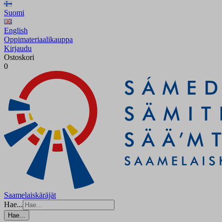
Suomi
English
Oppimateriaalikauppa
Kirjaudu
Ostoskori
0
Saamelaiskäräjät
Hae...
Hae...