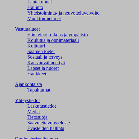
Lautakunnat
Hallinto
Yhteistoiminta- ja neuvotteluvelvoite
Muut toimielimet
Vastuualueet
Elinkeinot, oikeus ja ympäristö
Koulutus ja oppimateriaali
Kulttuuri
Saamen kielet
Sosiaali ja terveys
Kansainvälinen työ
Lapset ja nuoret
Hankkeet
Ajankohtaista
Tapahtumat
Yhteystiedot
Laskutustiedot
Media
Tietosuoja
Saavutettavuusseloste
Evästeiden hallinta
Oppimateriaalikauppa