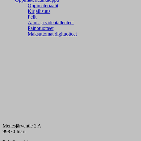
Oppimateriaalit
Kirjallisuus
Pelit
Ääni- ja videotallenteet
Painotuotteet
Maksuttomat digituotteet
Menesjärventie 2 A
99870 Inari