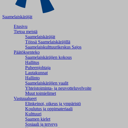
Saamelaiskäräjät
Etusivu
Tietoa meistä
Saamelaiskäräjät
Töissä Saamelaiskäräjillä
Saamelaiskulttuuri­keskus Sajos
Päätöksenteko
Saamelaiskäräjien kokous
Hallitus
Puheenjohtaja
Lautakunnat
Hallinto
Saamelaiskäräjien vaalit
Yhteistoiminta- ja neuvotteluvelvoite
Muut toimielimet
Vastuualueet
Elinkeinot, oikeus ja ympäristö
Koulutus ja oppimateriaali
Kulttuuri
Saamen kielet
Sosiaali ja terveys