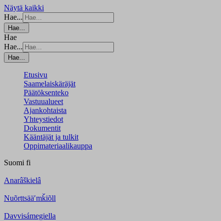
Näytä kaikki
Hae...
Hae...
Hae
Hae...
Hae...
Etusivu
Saamelaiskäräjät
Päätöksenteko
Vastuualueet
Ajankohtaista
Yhteystiedot
Dokumentit
Kääntäjät ja tulkit
Oppimateriaalikauppa
Suomi
fi
Anarâškielâ
Nuõrttsääʹmǩiõll
Davvisámegiella