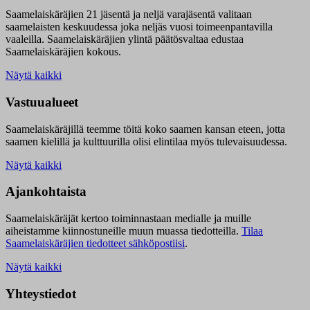
Saamelaiskäräjien 21 jäsentä ja neljä varajäsentä valitaan
saamelaisten keskuudessa joka neljäs vuosi toimeenpantavilla
vaaleilla. Saamelaiskäräjien ylintä päätösvaltaa edustaa
Saamelaiskäräjien kokous.
Näytä kaikki
Vastuualueet
Saamelaiskäräjillä t
eemme töitä koko saamen kansan eteen, jotta
saamen kielillä ja kulttuurilla olisi elintilaa myös tulevaisuudessa.
Näytä kaikki
Ajankohtaista
Saamelaiskäräjät kertoo toiminnastaan medialle ja muille
aiheistamme kiinnostuneille muun muassa tiedotteilla.
Tilaa
Saamelaiskäräjien tiedotteet sähköpostiisi
.
Näytä kaikki
Yhteystiedot