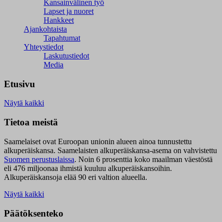
Kansainvälinen työ
Lapset ja nuoret
Hankkeet
Ajankohtaista
Tapahtumat
Yhteystiedot
Laskutustiedot
Media
Etusivu
Näytä kaikki
Tietoa meistä
Saamelaiset ovat Euroopan unionin alueen ainoa tunnustettu
alkuperäiskansa. Saamelaisten alkuperäiskansa-asema on vahvistettu
Suomen perustuslaissa
.
Noin 6 prosenttia koko maailman väestöstä
eli 476 miljoonaa ihmistä kuuluu alkuperäiskansoihin.
Alkuperäiskansoja elää 90 eri valtion alueella.
Näytä kaikki
Päätöksenteko