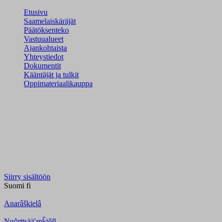
Etusivu
Saamelaiskäräjät
Päätöksenteko
Vastuualueet
Ajankohtaista
Yhteystiedot
Dokumentit
Kääntäjät ja tulkit
Oppimateriaalikauppa
Siirry sisältöön
Suomi
fi
Anarâškielâ
Nuõrttsääʹmǩiõll