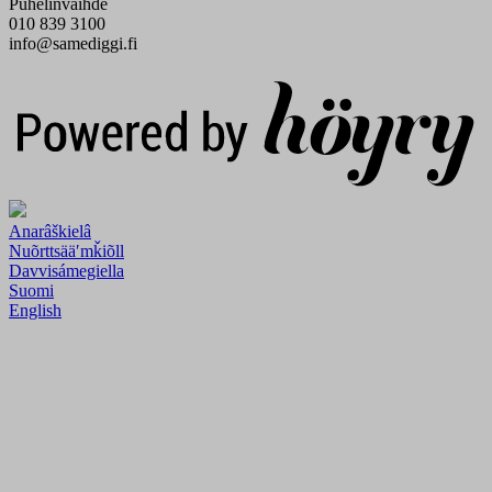
Puhelinvaihde
010 839 3100
info@samediggi.fi
Digi- ja mainostoimisto Höyry Rovaniemi ja Oulu
Anarâškielâ
Nuõrttsääʹmǩiõll
Davvisámegiella
Suomi
English