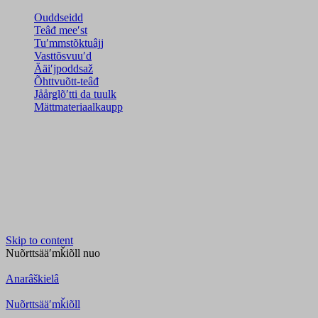
Ouddseidd
Teâđ meeʹst
Tuʹmmstõktuâjj
Vasttõsvuuʹd
Ääiʹjpoddsaž
Õhttvuõtt-teâđ
Jåårǥlõʹtti da tuulk
Mättmateriaalkaupp
Skip to content
Nuõrttsääʹmǩiõll
nuo
Anarâškielâ
Nuõrttsääʹmǩiõll