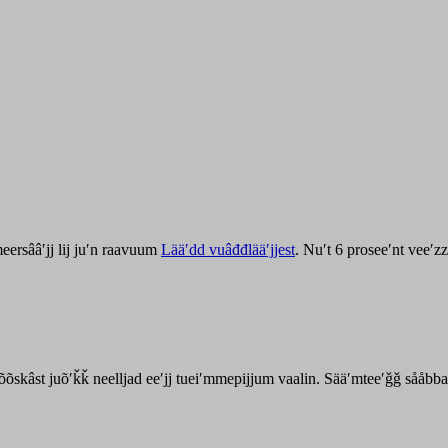
ersââʹjj lij juʹn raavuum
Lääʹdd vuâđđlääʹjjest
. Nuʹt 6 proseeʹnt veeʹ
kõõskâst juõʹǩǩ neelljad eeʹjj tueiʹmmepijjum vaalin. Sääʹmteeʹǧǧ sååbb