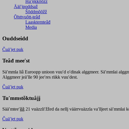
Haʹŋǩǩõõzz
Ääiʹjpoddsaž
Šõddmõõžž
Õhttvuõtt-teâđ
Laasktemteâđ
Media
Ouddseidd
Čuäʹjet puk
Teâđ meeʹst
Säʹmmla liâ Euroopp unioon vuuʹd oʹdinak alggmeer. Säʹmmlai alggme
Alggmeer jeäʹlle 90 jeeʹres riikk vuuʹdest.
Čuäʹjet puk
Tuʹmmstõktuâjj
Sääʹmteeʹǧǧ 21 vuäzzliʹžžed da nellj väärrvuäzzla vaʹlljeet säʹmmlai 
Čuäʹjet puk