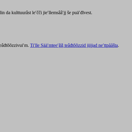
lin da kulttuurâst leʹčči jieʹllemsââʹjj še puäʹđlvest.
 teâđtõõzzivuiʹm.
Tiʹlle Sääʹmteeʹǧǧ teâđtõõzzid jiijjad neʹttpååšta
.