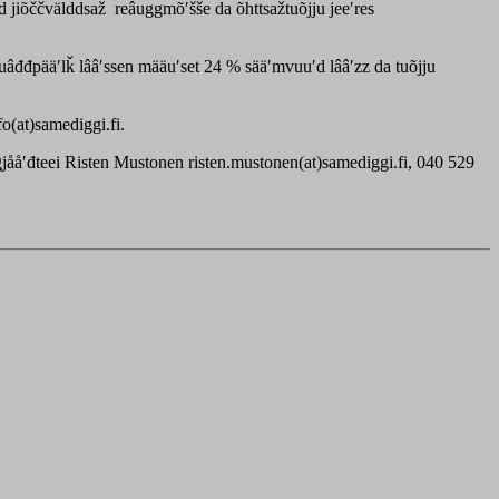
 jiõččvälddsaž reâuggmõʹšše da õhttsažtuõjju jeeʹres
Vuâđđpääʹlǩ lââʹssen määuʹset 24 % sääʹmvuuʹd lââʹzz da tuõjju
o(at)samediggi.fi.
jååʹđteei Risten Mustonen risten.mustonen(at)samediggi.fi, 040 529