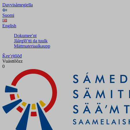
Davvisámegiella
Suomi
English
Dokumeeʹnt
Jåårǥlõʹtti da tuulk
Mättmateriaalkaupp
Ǩeeʹrjtõõđ
Vuästtõõzz
0