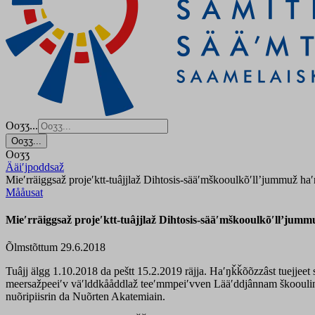
Ooʒʒ...
Ooʒʒ...
Ooʒʒ
Ääiʹjpoddsaž
Mieʹrräiggsaž projeʹktt-tuâjjlaž Dihtosis-sääʹmškooulkõʹllʼjummuž ha
Mååusat
Mieʹrräiggsaž projeʹktt-tuâjjlaž Dihtosis-sääʹmškooulkõʹllʼjumm
Õlmstõttum 29.6.2018
Tuâjj älgg 1.10.2018 da peštt 15.2.2019 räjja. Haʹŋǩǩõõzzâst tuejjeet 
meersažpeeiʹv väʹlddkååddlaž teeʹmmpeiʹvven Lääʹddjânnam škooulin. Pr
nuõripiisrin da Nuõrten Akatemiain.