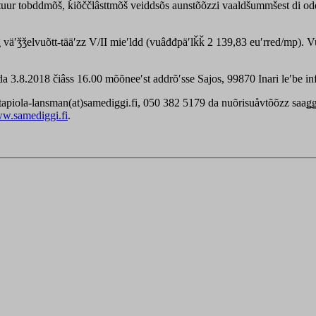
uur tobddmõš, ǩiõččlâsttmõš veiddsõs aunstõõzzi vaaldšummšest di odd
ǥ väʹǯǯelvuõtt-tääʹzz V/II mieʹldd (vuâđđpäʹlǩǩ 2 139,83 euʹrred/mp). 
3.8.2018 čiâss 16.00 mõõneeʹst addrõʹsse Sajos, 99870 Inari leʹbe inf
.tapiola-lansman(at)samediggi.fi, 050 382 5179 da nuõrisuåvtõõzz saaǥǥ
w.samediggi.fi
.