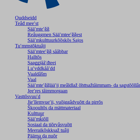
Ouddseidd
Teâđ meeʹst
Sääʹmteʹǧǧ
Reâuggmen Sääʹmteeʹǧǧest
Sääʹmkulttuurkõõskõs Sajos
Tuʹmmstõktuâjj
Sääʹmteeʹǧǧ sååbbar
Halltõs
Saaǥǥjååʹđteei
Luʹvddkååʹdd
Vaaldâšm
Vaal
Sääʹmteʹǧǧlääʹjj meâldlaž õhttsažtåimmam- da saǥstõõll
Jeeʹres tåimmorgaan
Vasttõsvuuʹd
Jieʹllemvueʹjj, vuõiggâdvuõtt da pirrõs
Škooultõs da mättmateriaal
Kulttuur
Sääʹmǩiõll
Sosiaal da tiõrvâsvuõtt
Meeraikõskksaž tuâjj
Päärna da nuõr