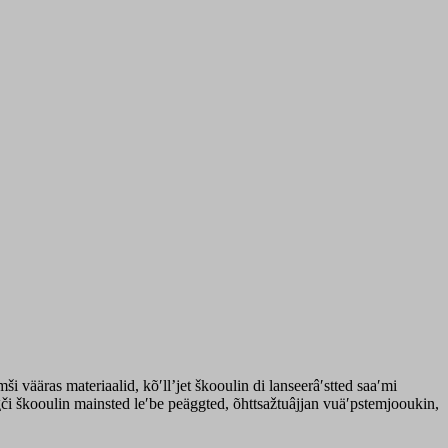
 vääras materiaalid, kõʹllʼjet škooulin di lanseerâʹstted saaʹmi
ǥči škooulin mainsted leʹbe peäggted, õhttsažtuâjjan vuäʹpstemjooukin,