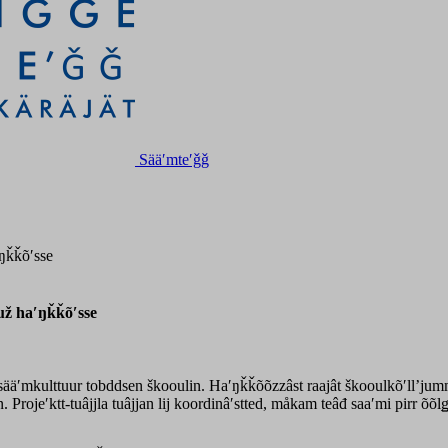
Sääʹmteʹǧǧ
ʹŋǩǩõʹsse
už haʹŋǩǩõʹsse
sääʹmkulttuur tobddsen škooulin. Haʹŋǩǩõõzzâst raajât škooulkõʹllʼjummši
ojeʹktt-tuâjjla tuâjjan lij koordinâʹstted, måkam teâđ saaʹmi pirr õõl