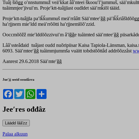
Tuâj šiõǥǥ oʹnnstummuž veäʹǩǩat ââʹnteei škoouʹlʼjummuš, sääʹmkultt
tuåimmjeeʹjivuiʹm. Projeʹktt-tuâjjlast oudldet sääʹmǩiõl tääid.
Projeʹktt-tuâjjla paʹlǩǩummuš meäʹrrââtt Sääʹmteeʹǧǧ päʹlǩǩriâšldõõǥ
haʹrjjnem mieʹldd meäʹrrõõtti haʹrjjnemlõõʹzzid.
Ooccmõõžž mieʹlddõõzzivuiʹm âʹlǧǧe tuåimted sääʹmteeʹǧǧ piisarkådda 
Lââʹssteâđaid tuâjast oudd nuõripiisar Kaisa Tapiola-Länsman, kaisa
6093. Sääʹmteeʹǧǧ tuåimmjummša vuäitt tobdstõõttâd addrõõzzâst
ww
Aanrest 29.6.2018 Sääʹmteʹǧǧ
Jueʹjj seeid ooudårra
Facebook
Twitter
WhatsApp
Share
Jeeʹres ođđâz
Palaa alkuun