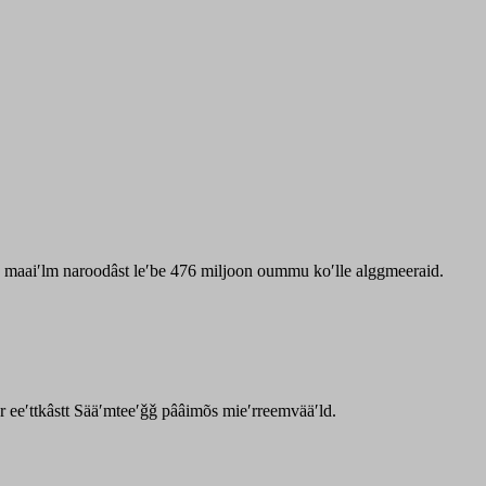
zz maaiʹlm naroodâst leʹbe 476 miljoon oummu koʹlle alggmeeraid.
ar eeʹttkâstt Sääʹmteeʹǧǧ pââimõs mieʹrreemvääʹld.