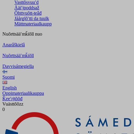
Vasttõsvuuʹd
Ääiʹjpoddsaž
Õhttvuõtt-teâđ
Jåårǥlõʹtti da tuulk
Mättmateriaalkaupp
Nuõrttsääʹmǩiõll
nuo
Anarâškielâ
Nuõrttsääʹmǩiõll
Davvisámegiella
Suomi
English
Oppimateriaalikauppa
Ǩeeʹrjtõõđ
Vuästtõõzz
0