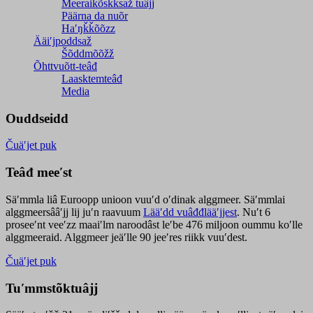
Meeraikõskksaž tuâjj
Päärna da nuõr
Haʹŋǩǩõõzz
Ääiʹjpoddsaž
Šõddmõõžž
Õhttvuõtt-teâđ
Laasktemteâđ
Media
Ouddseidd
Čuäʹjet puk
Teâđ meeʹst
Säʹmmla liâ Euroopp unioon vuuʹd oʹdinak alggmeer. Säʹmmlai
alggmeersââʹjj lij juʹn raavuum
Lääʹdd vuâđđlääʹjjest
. Nuʹt 6
proseeʹnt veeʹzz maaiʹlm naroodâst leʹbe 476 miljoon oummu koʹlle
alggmeeraid. Alggmeer jeäʹlle 90 jeeʹres riikk vuuʹdest.
Čuäʹjet puk
Tuʹmmstõktuâjj