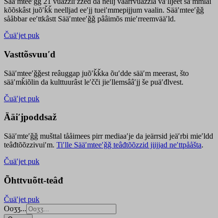
Sääʹmteeʹǧǧ 21 vuäzzliʹžžed da nellj väärrvuäzzla vaʹlljeet säʹmmlai
kõõskâst juõʹǩǩ neelljad eeʹjj tueiʹmmepijjum vaalin. Sääʹmteeʹǧǧ
sååbbar eeʹttkâstt Sääʹmteeʹǧǧ pââimõs mieʹrreemvääʹld.
Čuäʹjet puk
Vasttõsvuuʹd
Sääʹmteeʹǧǧest
reâuggap
juõʹǩǩka
õuʹdde
sääʹm meer
ast
, što
sääʹmǩiõlin da kulttuurâst leʹčči jieʹllemsââʹjj še puäʹđlvest.
Čuäʹjet puk
Ääiʹjpoddsaž
Sääʹmteʹǧǧ mušttal tååimees pirr mediaaʹje da jeärrsid jeäʹrbi mieʹldd
teâđtõõzzivuiʹm.
Tiʹlle Sääʹmteeʹǧǧ teâđtõõzzid jiijjad neʹttpååšta
.
Čuäʹjet puk
Õhttvuõtt-teâđ
Čuäʹjet puk
Ooʒʒ...