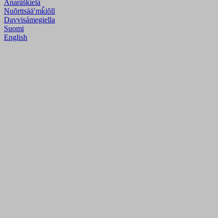
Anarâškielâ
Nuõrttsääʹmǩiõll
Davvisámegiella
Suomi
English