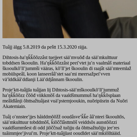
Tuâjj älgg 5.8.2019 da peštt 15.3.2020 räjja.
Dihtosis-haʹŋǩǩõõzzâst tuejjeet sääʹmvuõđ da sääʹmkulttuur
tobddsen škooulin. Haʹŋǩǩõõzzâst peeiʹvtet juʹn vaalmâš materiaal
škooulkõʹllʼjummši vääras, kõʹllʼjet škooulin di raajât sääʹmteemlaž
mobiilspeâl, koon lanseerââʹstet saaʹmi meersažpeiʹvven
väʹlddkååʹddlanji Lääʹddjânnam škooulin.
Projeʹktt-tuâjjla tuâjjan lij Dihtosis-sääʹmškooulkõʹllʼjummuž
haʹŋǩǩõõzz čõõđ viikkmõš da vaaldšmummuš haʹŋǩǩõsplaan
meâldlânji õhttsažtuâjast vuäʹpstemjooukin, nuõripiisrin da Nuõri
Akatemiain.
Tuâj oʹnnsteeʹjjes håiddmõõžž ooudâsveʹǩǩe ââʹnteei škooultõs,
sääʹmkulttuur tobddmõš, ǩiõččlâsttmõš veiddsõs aunstõõzzi
vaaldšummšest di odd jiõččnaž tuõjju da õhttsažtuõjju jeeʹres
tuåimmjeeʹjivuiʹm. Projeʹktt-tuâjjlast ooudldet sääʹmǩiõlltääid.