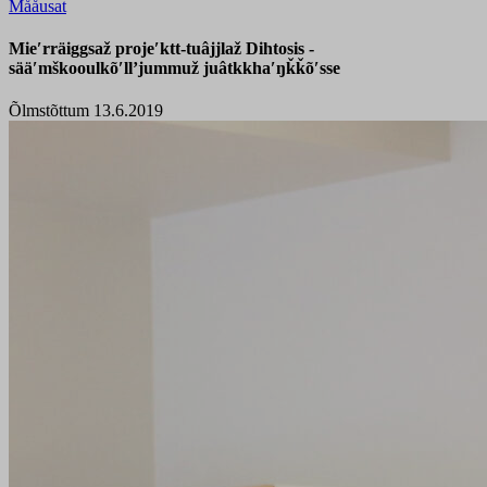
Mååusat
Mieʹrräiggsaž projeʹktt-tuâjjlaž Dihtosis -
sääʹmškooulkõʹllʼjummuž juâtkkhaʹŋǩǩõʹsse
Õlmstõttum 13.6.2019