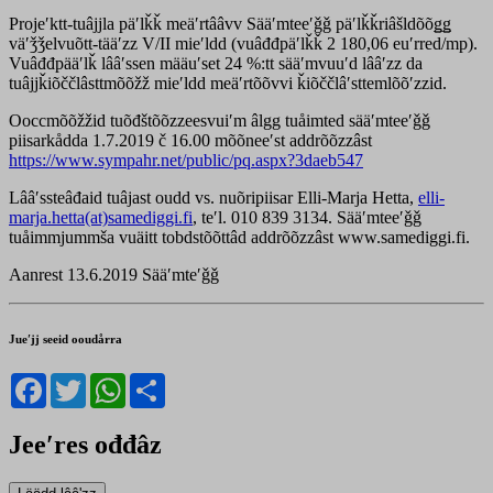
Projeʹktt-tuâjjla päʹlǩǩ meäʹrtââvv Sääʹmteeʹǧǧ päʹlǩǩriâšldõõǥǥ
väʹǯǯelvuõtt-tääʹzz V/II mieʹldd (vuâđđpäʹlǩǩ 2 180,06 euʹrred/mp).
Vuâđđpääʹlǩ lââʹssen määuʹset 24 %:tt sääʹmvuuʹd lââʹzz da
tuâjjǩiõččlâsttmõõžž mieʹldd meäʹrtõõvvi ǩiõččlâʹsttemlõõʹzzid.
Ooccmõõžžid tuõđštõõzzeesvuiʹm âlgg tuåimted sääʹmteeʹǧǧ
piisarkådda 1.7.2019 č 16.00 mõõneeʹst addrõõzzâst
https://www.sympahr.net/public/pq.aspx?3daeb547
Lââʹssteâđaid tuâjast oudd vs. nuõripiisar Elli-Marja Hetta,
elli-
marja.hetta(at)samediggi.fi
, teʹl. 010 839 3134. Sääʹmteeʹǧǧ
tuåimmjummša vuäitt tobdstõõttâd addrõõzzâst www.samediggi.fi.
Aanrest 13.6.2019 Sääʹmteʹǧǧ
Jueʹjj seeid ooudårra
Facebook
Twitter
WhatsApp
Share
Jeeʹres ođđâz