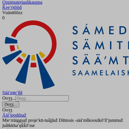
Oppimateriaalikauppa
Ǩeeʹrjtõõđ
Vuästtõõzz
0
Sääʹmteʹǧǧ
Ooʒʒ...
Ooʒʒ...
Ooʒʒ
Ääiʹjpoddsaž
Mieʹrräiggsaž projeʹktt-tuâjjlaž Dihtosis -sääʹmškooulkõʹllʼjummuž
juâtkkhaʹŋǩǩõʹsse