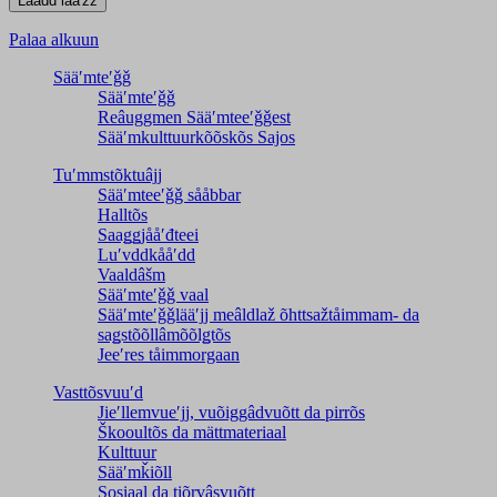
Palaa alkuun
Sääʹmteʹǧǧ
Sääʹmteʹǧǧ
Reâuggmen Sääʹmteeʹǧǧest
Sääʹmkulttuurkõõskõs Sajos
Tuʹmmstõktuâjj
Sääʹmteeʹǧǧ sååbbar
Halltõs
Saaǥǥjååʹđteei
Luʹvddkååʹdd
Vaaldâšm
Sääʹmteʹǧǧ vaal
Sääʹmteʹǧǧlääʹjj meâldlaž õhttsažtåimmam- da
saǥstõõllâmõõlǥtõs
Jeeʹres tåimmorgaan
Vasttõsvuuʹd
Jieʹllemvueʹjj, vuõiggâdvuõtt da pirrõs
Škooultõs da mättmateriaal
Kulttuur
Sääʹmǩiõll
Sosiaal da tiõrvâsvuõtt