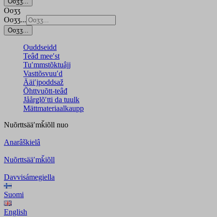
Ooʒʒ...
Ooʒʒ
Ooʒʒ...
Ooʒʒ...
Ouddseidd
Teâđ meeʹst
Tuʹmmstõktuâjj
Vasttõsvuuʹd
Ääiʹjpoddsaž
Õhttvuõtt-teâđ
Jåårǥlõʹtti da tuulk
Mättmateriaalkaupp
Nuõrttsääʹmǩiõll
nuo
Anarâškielâ
Nuõrttsääʹmǩiõll
Davvisámegiella
Suomi
English