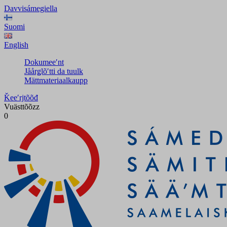
Davvisámegiella
Suomi
English
Dokumeeʹnt
Jåårǥlõʹtti da tuulk
Mättmateriaalkaupp
Ǩeeʹrjtõõđ
Vuästtõõzz
0