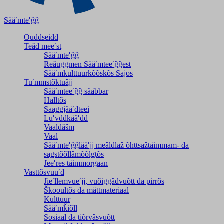
Sääʹmteʹǧǧ
Ouddseidd
Teâđ meeʹst
Sääʹmteʹǧǧ
Reâuggmen Sääʹmteeʹǧǧest
Sääʹmkulttuurkõõskõs Sajos
Tuʹmmstõktuâjj
Sääʹmteeʹǧǧ sååbbar
Halltõs
Saaǥǥjååʹđteei
Luʹvddkååʹdd
Vaaldâšm
Vaal
Sääʹmteʹǧǧlääʹjj meâldlaž õhttsažtåimmam- da
saǥstõõllâmõõlǥtõs
Jeeʹres tåimmorgaan
Vasttõsvuuʹd
Jieʹllemvueʹjj, vuõiggâdvuõtt da pirrõs
Škooultõs da mättmateriaal
Kulttuur
Sääʹmǩiõll
Sosiaal da tiõrvâsvuõtt