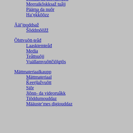
Meeraikõskksaž tuâjj
Päärna da nuõr
Haʹŋǩǩõõzz
Ääiʹjpoddsaž
Šõddmõõžž
Õhttvuõtt-teâđ
Laasktemteâđ
Media
Teâttsuõjj
Vuällamvuõttčiõlǥtõs
Mättmateriaalkaupp
Mättmateriaal
Ǩeerjlažvuõtt
Siõr
Jiõnn- da videoruâkk
Tiõddumouddaz
Määusteʹmes digiouddaz