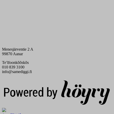
Menesjärventie 2 A
99870 Aanar
Teʹlfoonkõõskõs
010 839 3100
info@samediggi.fi
Digi- ja mainostoimisto Höyry Rovaniemi ja Oulu