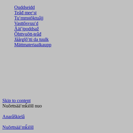
Ouddseidd
Teâđ meeʹst
Tuʹmmstõktuâjj
Vasttõsvuuʹd
Ääiʹjpoddsaž
Õhttvuõtt-teâđ
Jåårǥlõʹtti da tuulk
Mättmateriaalkaupp
Skip to content
Nuõrttsääʹmǩiõll
nuo
Anarâškielâ
Nuõrttsääʹmǩiõll