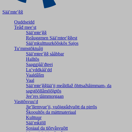
Sääʹmteʹǧǧ
Ouddseidd
Teâđ meeʹst
Sääʹmteʹǧǧ
Reâuggmen Sääʹmteeʹǧǧest
Sääʹmkulttuurkõõskõs Sajos
Tuʹmmstõktuâjj
Sääʹmteeʹǧǧ sååbbar
Halltõs
Saaǥǥjååʹđteei
Luʹvddkååʹdd
Vaaldâšm
Vaal
Sääʹmteʹǧǧlääʹjj meâldlaž õhttsažtåimmam- da
saǥstõõllâmõõlǥtõs
Jeeʹres tåimmorgaan
Vasttõsvuuʹd
Jieʹllemvueʹjj, vuõiggâdvuõtt da pirrõs
Škooultõs da mättmateriaal
Kulttuur
Sääʹmǩiõll
Sosiaal da tiõrvâsvuõtt