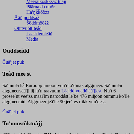
Meeraikõskksaž tuâjj
Päärna da nuõr
Haʹŋǩǩõõzz
Ääiʹjpoddsaž
Šõddmõõžž
Õhttvuõtt-teâđ
Laasktemteâđ
Media
Ouddseidd
Čuäʹjet puk
Teâđ meeʹst
Säʹmmla liâ Euroopp unioon vuuʹd oʹdinak alggmeer. Säʹmmlai
alggmeersââʹjj lij juʹn raavuum
Lääʹdd vuâđđlääʹjjest
. Nuʹt 6
proseeʹnt veeʹzz maaiʹlm naroodâst leʹbe 476 miljoon oummu koʹlle
alggmeeraid. Alggmeer jeäʹlle 90 jeeʹres riikk vuuʹdest.
Čuäʹjet puk
Tuʹmmstõktuâjj