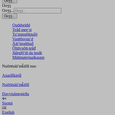
Ooʒʒ...
Ooʒʒ
Ooʒʒ...
Ooʒʒ...
Ouddseidd
Teâđ meeʹst
Tuʹmmstõktuâjj
Vasttõsvuuʹd
Ääiʹjpoddsaž
Õhttvuõtt-teâđ
Jåårǥlõʹtti da tuulk
Mättmateriaalkaupp
Nuõrttsääʹmǩiõll
nuo
Anarâškielâ
Nuõrttsääʹmǩiõll
Davvisámegiella
Suomi
English