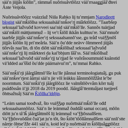
sääʹn jiijjâs ǩiõlin”, rämmaš nuõrisuåvtõõzz vääʹrrsaaǥǥjååʹđteei
Ánte Veijola.
Nuõrisuåvtõõzz vuäzzlaž Niila Rahko lij tuʹmmjam
Narodleett
blogist
sääʹmǩiõllsa seksuaalsääʹnnǩeeʹrj miârktõõzz. ”Taarbšep
seksuaalʼlažvuõđ kovveei saaʹnid sääʹmǩiõʹlle. Sannõs tuärjjad
sääʹmǩiõl mättjummuž – lij veʹt ǩiõll ikkân kulttuuʹre. Sääʹmnuõr
taarbše jiijjâs sääʹnnǩeeʹrj seksuaalsannõʹsse, ǥu teâđ vuäǯǯmõš
jiijjâs ǩiõlin lij priʹmeârla. Sääʹn õuʹdde neävv õlmmeed jiijjâs
tiõrvâs naaʹlin, di tõn diõtt sääʹmǩiõllsaž seksuaalʼlažvuõđ
sääʹnnǩeʹrjj lij miârkteei da kaiʹbbjum lââʹss. Sääʹmǩiõllsaž
seksuaalʼlažvuõđ sääʹnnǩeʹrjj taʹrjjad še vuõrâsoummuid kuånstid
väʹldded aaʹššid õuʹdde päärnaivuiʹm”, tuʹmmai Rahko.
Sääʹnnǩiiʹrji jåårǥlâttmõʹšše kuʹlle jiânnai terminologiatuâj, ǥu puk
sääʹnnǩeeʹrjest åårrai sääʹn jie võl leäkku âânnmõõžžâst leʹbe
noormtum. Sääʹnnǩiiʹrji jåårǥlõõzz lie valmštõõvvâm kõrr tuâj
puåđõssân iiʹjji 2018 da 2019 poodd. Jåårǥlâʹttemtuâjast tuejjeeš
õhttsažtuâj Sääʹm
Ǩiõllkaʹlddjin
.
“Leäm samai toođvaž, što vuäǯǯap nuõrttsääʹmǩiõʹlle ođđ
seksuaalsannõõzz. Sääʹn lie leämmaž õuddâl samai occanj, mõõn
diõtt juʹn tåʹlǩ jåårǥlâttmõš lij leämmaž vaʹǯǯtõsnallšem.
Vaʹǯǯtõsvuõđâst čuäʹjat juʹn tõt, što ǩiõttʼtõõllâmnallšem sääʹnnliʹstte
nårrje õhtseʹžže 441 sääʹn, koid leäʹp nuõrttsääʹm ǩiõlljuâǥǥtõõzz