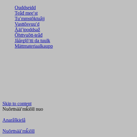
Ouddseidd
Teâđ meeʹst
Tuʹmmstõktuâjj
Vasttõsvuuʹd
Ääiʹjpoddsaž
Õhttvuõtt-teâđ
Jåårǥlõʹtti da tuulk
Mättmateriaalkaupp
Skip to content
Nuõrttsääʹmǩiõll
nuo
Anarâškielâ
Nuõrttsääʹmǩiõll