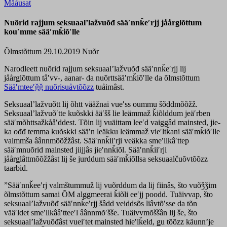
Mååusat
Nuõrid rajjum seksuaalʼlažvuõđ sääʹnnǩeʹrjj jåårǥlõttum
kouʹmme sääʹmǩiõʹlle
Õlmstõttum 29.10.2019
Nuõr
Narodleett nuõrid rajjum seksuaalʼlažvuõđ sääʹnnǩeʹrjj lij
jåårǥlõttum tâʹvv-, aanar- da nuõrttsääʹmǩiõʹlle da õlmstõttum
Sääʹmteeʹǧǧ nuõrisuåvtõõzz
tuåimâst.
Seksuaalʼlažvuõtt lij õhtt vääžnai vueʹss oummu šõddmõõžž.
Seksuaalʼlažvuõʹtte kuõskki ääʹšš lie leämmaž ǩiõlddum jeäʹrben
sääʹmõhttsažkååʹddest. Tõin lij vuäittam leeʹd vaiggâd mainsted, jie-
ka ođđ temma kuõskki sääʹn leäkku leämmaž vieʹltǩani sääʹmǩiõʹlle
valmmša âânnmõõžžâst. Sääʹnnǩiiʹrji veäkka smeʹllkâʹttep
sääʹmnuõrid mainsted jiijjâs jieʹnnǩiõl. Sääʹnnǩiiʹrji
jåårǥlâttmõõžžâst lij še jurddum sääʹmǩiõllsa seksuaalčuõvtõõzz
taarbid.
”Sääʹnnǩeeʹrj valmštummuž lij vuõrddum da lij fiinâs, što vuõǯǯim
õlmstõttum samai ÕM alggmeerai ǩiõli eeʹjj poodd. Tuäivvap, što
seksuaalʼlažvuõđ sääʹnnǩeʹrjj šâdd veiddsõs liâvtõʹsse da tõn
vääʹldet smeʹllkââʹtteeʹl âânnmõʹšše. Tuäivvmõššân lij še, što
seksuaalʼlažvuõđâst vueiʹtet mainsted hieʹlǩeld, ǥu tõõzz käunnʼje