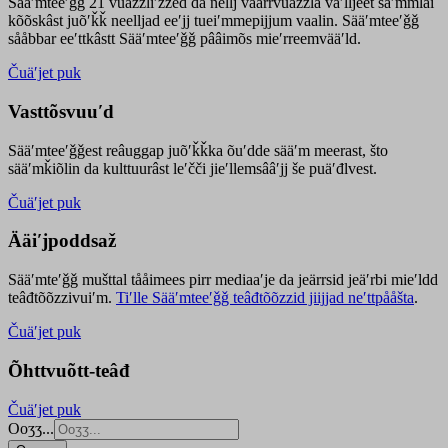
Sääʹmteeʹǧǧ 21 vuäzzliʹžžed da nellj väärrvuäzzla vaʹlljeet säʹmmlai
kõõskâst juõʹǩǩ neelljad eeʹjj tueiʹmmepijjum vaalin. Sääʹmteeʹǧǧ
sååbbar eeʹttkâstt Sääʹmteeʹǧǧ pââimõs mieʹrreemvääʹld.
Čuäʹjet puk
Vasttõsvuuʹd
Sääʹmteeʹǧǧest
reâuggap
juõʹǩǩka
õuʹdde
sääʹm meer
ast
, što
sääʹmǩiõlin da kulttuurâst leʹčči jieʹllemsââʹjj še puäʹđlvest.
Čuäʹjet puk
Ääiʹjpoddsaž
Sääʹmteʹǧǧ mušttal tååimees pirr mediaaʹje da jeärrsid jeäʹrbi mieʹldd
teâđtõõzzivuiʹm.
Tiʹlle Sääʹmteeʹǧǧ teâđtõõzzid jiijjad neʹttpååšta
.
Čuäʹjet puk
Õhttvuõtt-teâđ
Čuäʹjet puk
Ooʒʒ...