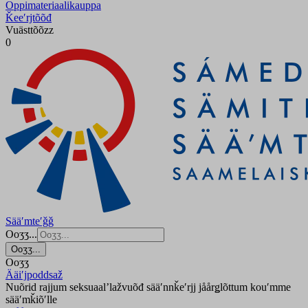
Oppimateriaalikauppa
Ǩeeʹrjtõõđ
Vuästtõõzz
0
Sääʹmteʹǧǧ
Ooʒʒ...
Ooʒʒ...
Ooʒʒ
Ääiʹjpoddsaž
Nuõrid rajjum seksuaalʼlažvuõđ sääʹnnǩeʹrjj jåårǥlõttum kouʹmme
sääʹmǩiõʹlle