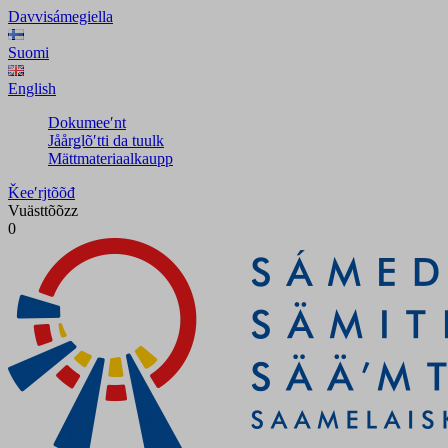
Davvisámegiella
Suomi
English
Dokumeeʹnt
Jåårǥlõʹtti da tuulk
Mättmateriaalkaupp
Ǩeeʹrjtõõđ
Vuästtõõzz
0