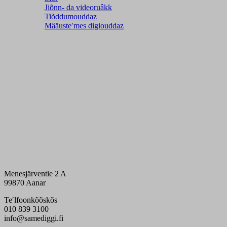
Jiõnn- da videoruâkk
Tiõddumouddaz
Määusteʹmes digiouddaz
Menesjärventie 2 A
99870 Aanar
Teʹlfoonkõõskõs
010 839 3100
info@samediggi.fi