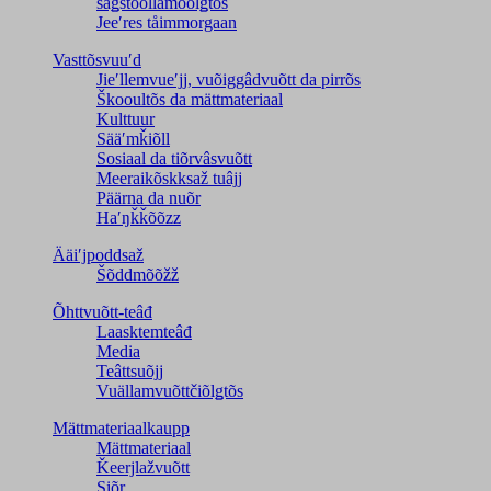
saǥstõõllâmõõlǥtõs
Jeeʹres tåimmorgaan
Vasttõsvuuʹd
Jieʹllemvueʹjj, vuõiggâdvuõtt da pirrõs
Škooultõs da mättmateriaal
Kulttuur
Sääʹmǩiõll
Sosiaal da tiõrvâsvuõtt
Meeraikõskksaž tuâjj
Päärna da nuõr
Haʹŋǩǩõõzz
Ääiʹjpoddsaž
Šõddmõõžž
Õhttvuõtt-teâđ
Laasktemteâđ
Media
Teâttsuõjj
Vuällamvuõttčiõlǥtõs
Mättmateriaalkaupp
Mättmateriaal
Ǩeerjlažvuõtt
Siõr