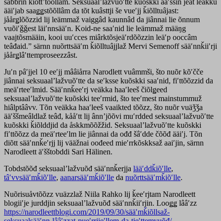
såbbrin ǩiõttʼtõõllâm. Seksuaalʼlažvuõʹtte kuõskki aaʹššin jeät leäkku
ääiʹjab saaǥǥstõõllâm da tõt kuâsttji še vueʹjj ǩiõlltuâjast:
jåårǥlõõzzid lij leämmaž vaiggâd kaunnâd da jiânnai lie õnnum
vuõiʹǧǧest läiʹnnsääʹn. Koid-ne saaʹnid lie leämmaž määŋg
vaajtõsmääin, kooi uuʹcces miârktõsjeäʹrdõõzzin leäʹp ooccâm
teâđaid.” särnn nuõrttsääʹm ǩiõlltuâjjlaž Mervi Semenoff sääʹnnǩiiʹrji
jåårǥlâʹttemproseezzâst.
Juʹn pâʹjjel 10 eeʹjj mââiårra Narodlett vuâmmši, što nuõr kõʹčče
jiânnai seksuaalʼlažvuõʹtte da seʹksse kuõskki saaʹnid, fiʹttõõzzid da
meäʹrteeʹlmid. Sääʹnnǩeeʹrj veäkka haaʹleeš čiõlǥeed
seksuaalʼlažvuõʹtte kuõskki teeʹrmid, što teeʹmest mainstummuž
hiâlptââvv. Tõn veäkka haaʹleeš vaaikted tõõzz, što nuõr vuäǯǯa
ääʹššmeâldlaž teâđ, kååʹtt lij ânnʼjõõvi muʹrdded seksuaalʼlažvuõʹtte
kuõskki ǩiõlddjid da åskkmõõžžid. Seksuaalʼlažvuõʹtte kuõskki
fiʹttõõzz da meäʹrteeʹlm lie jiânnai da ođđ šâʹdde čõõđ ääiʹj. Tõn
diõtt sääʹnnǩeʹrjj lij vääžnai oođeed mieʹrrkõskksaž aaiʹjin, särnn
Narodleett äʹšštobddi Sari Hälinen.
Tobdstõõđ seksuaalʼlažvuõđ sääʹnnǩerjja
lääʹddǩiõʹlle
,
tâʹvvsääʹmǩiõʹlle
,
aanarsääʹmǩiõʹlle
da
nuõrttsääʹmǩiõʹlle
.
Nuõrisuåvtõõzz vuäzzlaž Niila Rahko lij ǩeeʹrjtam Narodleett
blogiiʹje jurddjin seksuaalʼlažvuõđ sääʹnnǩiiʹrjin. Looǥǥ lââʹzz
https://narodleettblogi.com/2019/09/30/sääʹmǩiõllsaž-
seksuaalsääʹnn-lââʹzzat-pueʹrrjieʹllem-da-tieʹttemvuõđ/