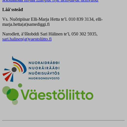
Lââʹssteâđ
Vs. Nuõripiisar Elli-Marja Hetta teʹl. 010 839 3134, elli-
marja.hetta(at)samediggi.fi
Narodlett, äʹšštobddi Sari Hälinen teʹl, 050 302 5935,
sari.halinen(at)vaestoliitto.fi