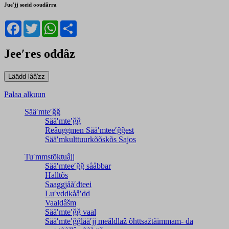
Jueʹjj seeid ooudårra
Facebook
Twitter
WhatsApp
Share
Jeeʹres ođđâz
Palaa alkuun
Sääʹmteʹǧǧ
Sääʹmteʹǧǧ
Reâuggmen Sääʹmteeʹǧǧest
Sääʹmkulttuurkõõskõs Sajos
Tuʹmmstõktuâjj
Sääʹmteeʹǧǧ sååbbar
Halltõs
Saaǥǥjååʹđteei
Luʹvddkååʹdd
Vaaldâšm
Sääʹmteʹǧǧ vaal
Sääʹmteʹǧǧlääʹjj meâldlaž õhttsažtåimmam- da