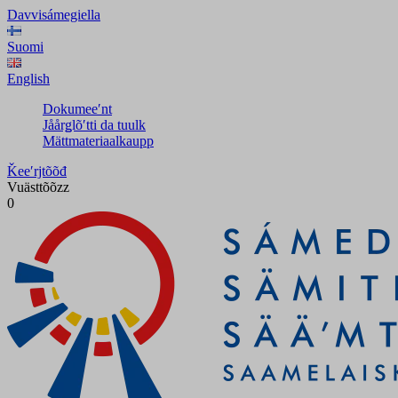
Davvisámegiella
Suomi
English
Dokumeeʹnt
Jåårǥlõʹtti da tuulk
Mättmateriaalkaupp
Ǩeeʹrjtõõđ
Vuästtõõzz
0