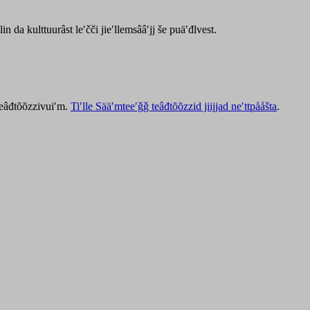
lin da kulttuurâst leʹčči jieʹllemsââʹjj še puäʹđlvest.
 teâđtõõzzivuiʹm.
Tiʹlle Sääʹmteeʹǧǧ teâđtõõzzid jiijjad neʹttpååšta
.