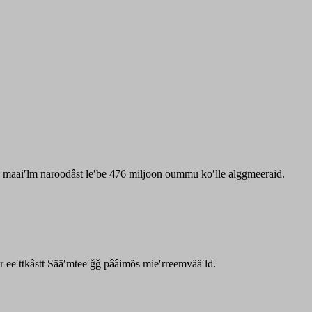
zz maaiʹlm naroodâst leʹbe 476 miljoon oummu koʹlle alggmeeraid.
ar eeʹttkâstt Sääʹmteeʹǧǧ pââimõs mieʹrreemvääʹld.