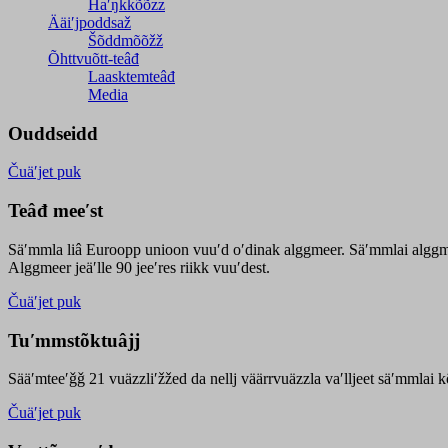
Haʹŋǩǩõõzz
Ääiʹjpoddsaž
Šõddmõõžž
Õhttvuõtt-teâđ
Laasktemteâđ
Media
Ouddseidd
Čuäʹjet puk
Teâđ meeʹst
Säʹmmla liâ Euroopp unioon vuuʹd oʹdinak alggmeer. Säʹmmlai alggme
Alggmeer jeäʹlle 90 jeeʹres riikk vuuʹdest.
Čuäʹjet puk
Tuʹmmstõktuâjj
Sääʹmteeʹǧǧ 21 vuäzzliʹžžed da nellj väärrvuäzzla vaʹlljeet säʹmmlai 
Čuäʹjet puk