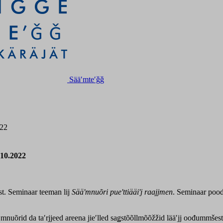
Sääʹmteʹǧǧ
022
.10.2022
st. Seminaar teeman lij
S
ääʹmnuõri pueʹttiääiʹj
ra
ajjmen
. Seminaar poodd
nuõrid da taʹrjjeed areena jieʹlled saǥstõõllmõõžžid lääʹjj oođummšest