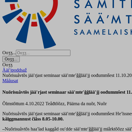
Ooʒʒ...
Ooʒʒ...
Ooʒʒ
Ääiʹjpoddsaž
Nuõrisuåvtõs jääʹrjast seminaar sääʹmteʹǧǧlääʹjj oođummšest 11.10.2
Mååusat
Nuõrisuåvtõs jääʹrjast seminaar sääʹmteʹǧǧlääʹjj oođummšest 11
Õlmstõttum 4.10.2022
Teâđtõõzz, Päärna da nuõr, Nuõr
Nuõrisuåvtõs jääʹrjast seminaar sääʹmteʹǧǧlääʹjj oođummšest Heʹlssne
kålggmannust čiâss 8.05-10.00.
–
Nuõrisuåvtõs haaʹlad kaggâd ouʹdde sääʹmteʹǧǧlääʹjj miârktõõzz sääʹm