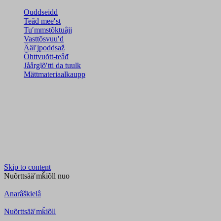
Ouddseidd
Teâđ meeʹst
Tuʹmmstõktuâjj
Vasttõsvuuʹd
Ääiʹjpoddsaž
Õhttvuõtt-teâđ
Jåårǥlõʹtti da tuulk
Mättmateriaalkaupp
Skip to content
Nuõrttsääʹmǩiõll
nuo
Anarâškielâ
Nuõrttsääʹmǩiõll