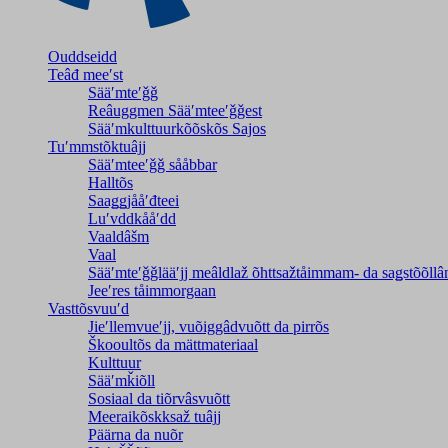
Ouddseidd
Teâđ meeʹst
Sääʹmteʹǧǧ
Reâuggmen Sääʹmteeʹǧǧest
Sääʹmkulttuurkõõskõs Sajos
Tuʹmmstõktuâjj
Sääʹmteeʹǧǧ sååbbar
Halltõs
Saaǥǥjååʹđteei
Luʹvddkååʹdd
Vaaldâšm
Vaal
Sääʹmteʹǧǧlääʹjj meâldlaž õhttsažtåimmam- da saǥstõõll
Jeeʹres tåimmorgaan
Vasttõsvuuʹd
Jieʹllemvueʹjj, vuõiggâdvuõtt da pirrõs
Škooultõs da mättmateriaal
Kulttuur
Sääʹmǩiõll
Sosiaal da tiõrvâsvuõtt
Meeraikõskksaž tuâjj
Päärna da nuõr