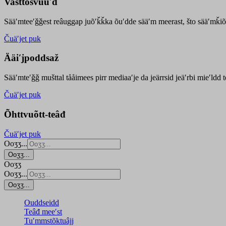
Vasttõsvuuʹd
Sääʹmteeʹǧǧest
reâuggap
juõʹǩǩka
õuʹdde
sääʹm meer
ast
, što sääʹmǩiõ
Čuäʹjet puk
Ääiʹjpoddsaž
Sääʹmteʹǧǧ mušttal tååimees pirr mediaaʹje da jeärrsid jeäʹrbi mieʹldd
Čuäʹjet puk
Õhttvuõtt-teâđ
Čuäʹjet puk
Ooʒʒ...
Ooʒʒ...
Ooʒʒ
Ooʒʒ...
Ooʒʒ...
Ouddseidd
Teâđ meeʹst
Tuʹmmstõktuâjj