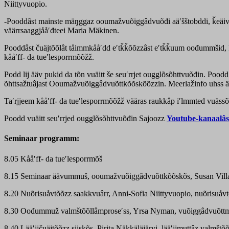
Niittyvuopio.
-Pooddâst mainste mäŋggaz ooumažvuõiggâdvuõđi aäʹšštobddi, ǩeäivui
väärrsaaǥǥjååʹđteei Maria Mäkinen.
Pooddâst čuäjtõõlât tåimmkååʹdd eʹtǩǩõõzzâst eʹtǩǩuum oođummšid, ku
kååʹff- da tueʹlesporrmõõžž.
Podd lij ääv pukid da tõn vuäitt še seuʹrrjet ougglõsõhttvuõđin. Poodd 
õhttsažtuâjast Ooumažvuõiggâdvuõttkõõskõõzzin. Meerlažinfo uhss ävvan
Taʹrjjeem kååʹff- da tueʹlesporrmõõžž vääras raukkâp iʹlmmted vuäs
Poodd vuäitt seuʹrrjed ougglõsõhttvuõđin Sajoozz
Youtube-kanaalâs
Seminaar programm:
8.05 Kååʹff- da tueʹlesporrmõš
8.15 Seminaar äävummuš, ooumažvuõiggâdvuõttkõõskõs, Susan Villa,
8.20 Nuõrisuåvtõõzz saakkvuârr, Anni-Sofia Niittyvuopio, nuõrisuåvt
8.30 Oođummuž valmštõõllâmproseʹss, Yrsa Nyman, vuõiggâdvuõttmin
8.40 Lääʹjjčuäjtõõzz siiskõs, Pirita Näkkäläjärvi, lääʹjjmuttâz valmš