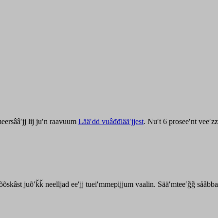
ersââʹjj lij juʹn raavuum
Lääʹdd vuâđđlääʹjjest
. Nuʹt 6 proseeʹnt veeʹ
kõõskâst juõʹǩǩ neelljad eeʹjj tueiʹmmepijjum vaalin. Sääʹmteeʹǧǧ sååbb