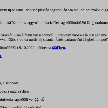
ʹm lij še samai ärvvsaž piâssâd saǥstõõllâd sääʹmnuõri ooumažvuõiggâ
ulâtäʹšštobddisaaǥǥvuâraid da jeäʹlet saǥstõõllmõõžžid lääʹjj oođummš
ruõkkât. Pääiʹǩ âʹlnn vuässõõtmõš lij juʹrddum vuõss- sââʹjest parlameʹnt
 čiâss 8.00 da uusâst lij staantaʹrǩstõs parlameeʹnt åålǥbeäʹlnn puõʹt
sõõttmõõžžâst 9.10.2022 mõõneeʹst
tääiʹben
.
t
.
 äʹšštobddi
õõzz saaǥǥjååʹđteei
isteria saǥstõõlli veʹrǧǧneǩ
tõõllâm tåimmkååʹdd vuäzzlaž