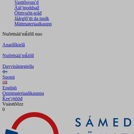
Vasttõsvuuʹd
Ääiʹjpoddsaž
Õhttvuõtt-teâđ
Jåårǥlõʹtti da tuulk
Mättmateriaalkaupp
Nuõrttsääʹmǩiõll
nuo
Anarâškielâ
Nuõrttsääʹmǩiõll
Davvisámegiella
Suomi
English
Oppimateriaalikauppa
Ǩeeʹrjtõõđ
Vuästtõõzz
0