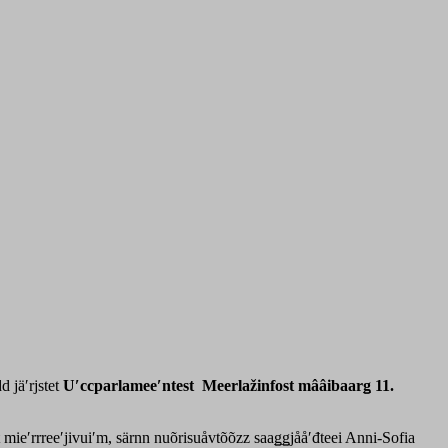
 jäʹrjstet
Uʹccparlameeʹntest
Meerlažinfost
mââibaarǥ 11.
 mieʹrrreeʹjivuiʹm, särnn nuõrisuåvtõõzz saaǥǥjååʹđteei Anni-Sofia