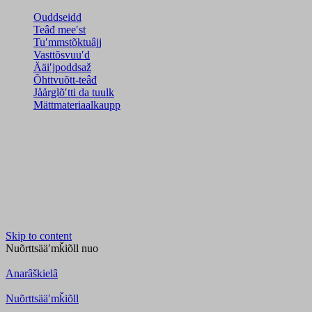
Ouddseidd
Teâđ meeʹst
Tuʹmmstõktuâjj
Vasttõsvuuʹd
Ääiʹjpoddsaž
Õhttvuõtt-teâđ
Jåårǥlõʹtti da tuulk
Mättmateriaalkaupp
Skip to content
Nuõrttsääʹmǩiõll
nuo
Anarâškielâ
Nuõrttsääʹmǩiõll