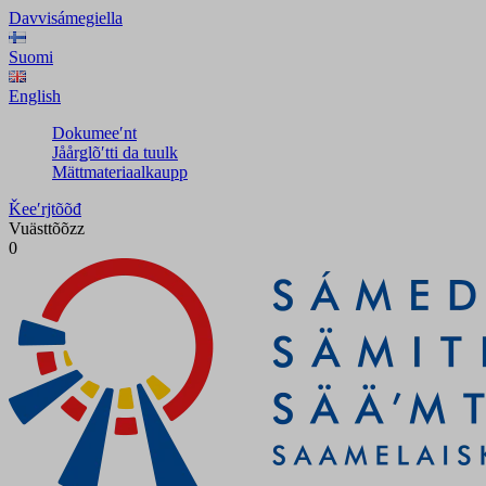
Davvisámegiella
Suomi
English
Dokumeeʹnt
Jåårǥlõʹtti da tuulk
Mättmateriaalkaupp
Ǩeeʹrjtõõđ
Vuästtõõzz
0