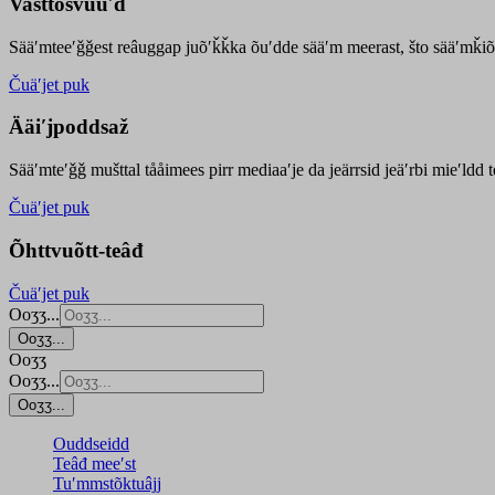
Vasttõsvuuʹd
Sääʹmteeʹǧǧest
reâuggap
juõʹǩǩka
õuʹdde
sääʹm meer
ast
, što sääʹmǩiõ
Čuäʹjet puk
Ääiʹjpoddsaž
Sääʹmteʹǧǧ mušttal tååimees pirr mediaaʹje da jeärrsid jeäʹrbi mieʹldd
Čuäʹjet puk
Õhttvuõtt-teâđ
Čuäʹjet puk
Ooʒʒ...
Ooʒʒ...
Ooʒʒ
Ooʒʒ...
Ooʒʒ...
Ouddseidd
Teâđ meeʹst
Tuʹmmstõktuâjj