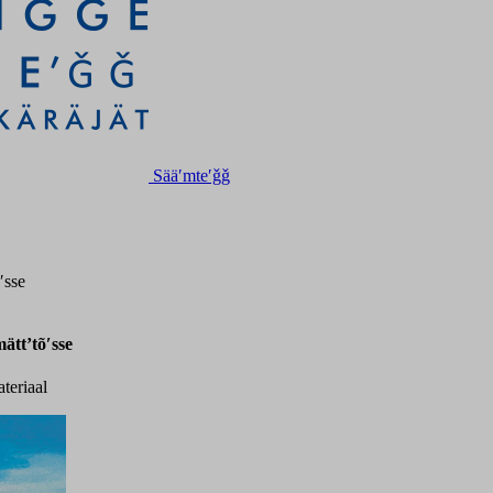
Sääʹmteʹǧǧ
ʹsse
ätt’tõʹsse
teriaal