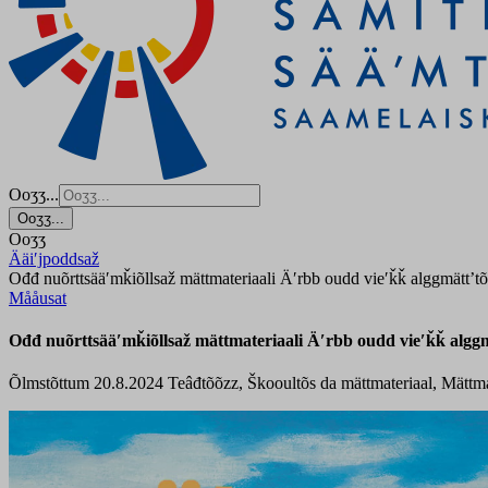
Ooʒʒ...
Ooʒʒ...
Ooʒʒ
Ääiʹjpoddsaž
Ođđ nuõrttsääʹmǩiõllsaž mättmateriaali Äʹrbb oudd vieʹǩǩ alggmätt’tõ
Mååusat
Ođđ nuõrttsääʹmǩiõllsaž mättmateriaali Äʹrbb oudd vieʹǩǩ alggm
Õlmstõttum 20.8.2024
Teâđtõõzz, Škooultõs da mättmateriaal, Mättma