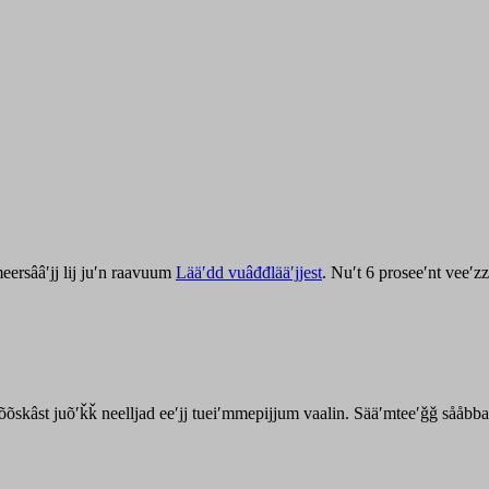
ersââʹjj lij juʹn raavuum
Lääʹdd vuâđđlääʹjjest
. Nuʹt 6 proseeʹnt veeʹ
kõõskâst juõʹǩǩ neelljad eeʹjj tueiʹmmepijjum vaalin. Sääʹmteeʹǧǧ sååbb