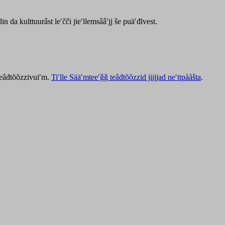
lin da kulttuurâst leʹčči jieʹllemsââʹjj še puäʹđlvest.
 teâđtõõzzivuiʹm.
Tiʹlle Sääʹmteeʹǧǧ teâđtõõzzid jiijjad neʹttpååšta
.