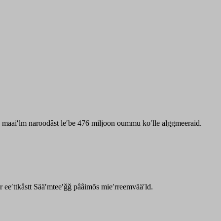
zz maaiʹlm naroodâst leʹbe 476 miljoon oummu koʹlle alggmeeraid.
ar eeʹttkâstt Sääʹmteeʹǧǧ pââimõs mieʹrreemvääʹld.