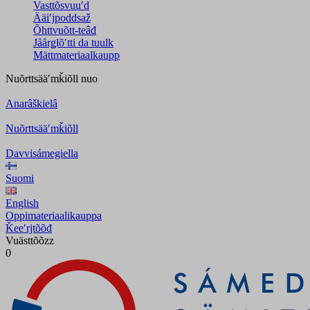
Vasttõsvuuʹd
Ääiʹjpoddsaž
Õhttvuõtt-teâđ
Jåårǥlõʹtti da tuulk
Mättmateriaalkaupp
Nuõrttsääʹmǩiõll
nuo
Anarâškielâ
Nuõrttsääʹmǩiõll
Davvisámegiella
Suomi
English
Oppimateriaalikauppa
Ǩeeʹrjtõõđ
Vuästtõõzz
0