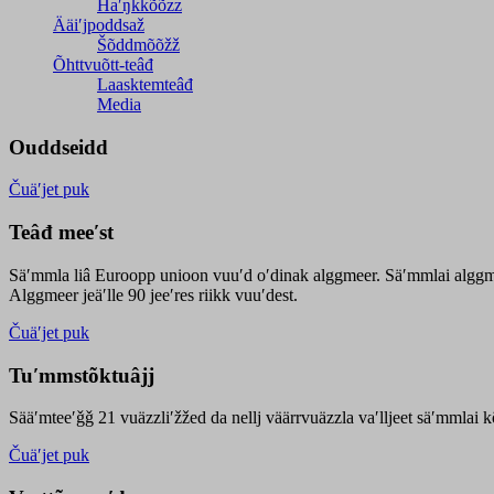
Haʹŋǩǩõõzz
Ääiʹjpoddsaž
Šõddmõõžž
Õhttvuõtt-teâđ
Laasktemteâđ
Media
Ouddseidd
Čuäʹjet puk
Teâđ meeʹst
Säʹmmla liâ Euroopp unioon vuuʹd oʹdinak alggmeer. Säʹmmlai alggme
Alggmeer jeäʹlle 90 jeeʹres riikk vuuʹdest.
Čuäʹjet puk
Tuʹmmstõktuâjj
Sääʹmteeʹǧǧ 21 vuäzzliʹžžed da nellj väärrvuäzzla vaʹlljeet säʹmmlai 
Čuäʹjet puk