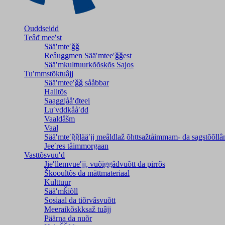
Ouddseidd
Teâđ meeʹst
Sääʹmteʹǧǧ
Reâuggmen Sääʹmteeʹǧǧest
Sääʹmkulttuurkõõskõs Sajos
Tuʹmmstõktuâjj
Sääʹmteeʹǧǧ sååbbar
Halltõs
Saaǥǥjååʹđteei
Luʹvddkååʹdd
Vaaldâšm
Vaal
Sääʹmteʹǧǧlääʹjj meâldlaž õhttsažtåimmam- da saǥstõõll
Jeeʹres tåimmorgaan
Vasttõsvuuʹd
Jieʹllemvueʹjj, vuõiggâdvuõtt da pirrõs
Škooultõs da mättmateriaal
Kulttuur
Sääʹmǩiõll
Sosiaal da tiõrvâsvuõtt
Meeraikõskksaž tuâjj
Päärna da nuõr