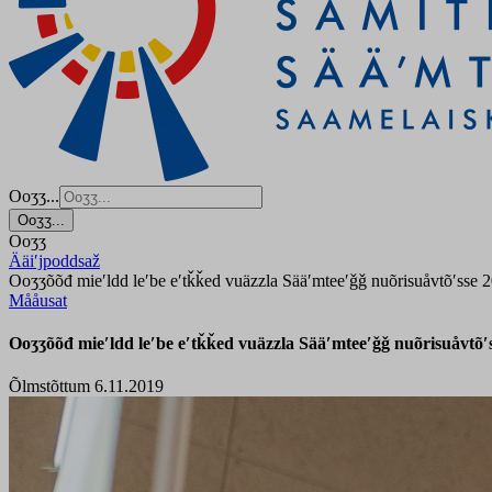
Ooʒʒ...
Ooʒʒ...
Ooʒʒ
Ääiʹjpoddsaž
Ooʒʒõõđ mieʹldd leʹbe eʹtǩǩed vuäzzla Sääʹmteeʹǧǧ nuõrisuåvtõʹsse 
Mååusat
Ooʒʒõõđ mieʹldd leʹbe eʹtǩǩed vuäzzla Sääʹmteeʹǧǧ nuõrisuåvtõʹ
Õlmstõttum 6.11.2019