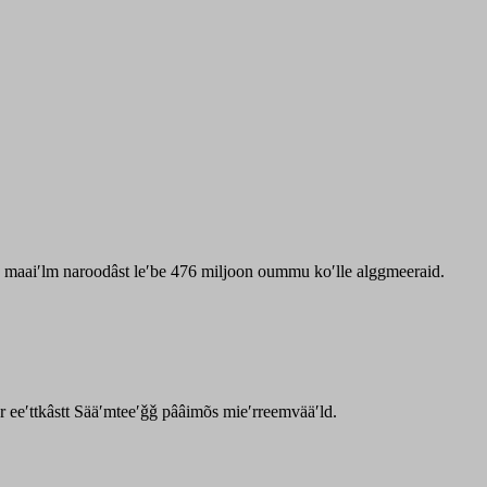
zz maaiʹlm naroodâst leʹbe 476 miljoon oummu koʹlle alggmeeraid.
ar eeʹttkâstt Sääʹmteeʹǧǧ pââimõs mieʹrreemvääʹld.