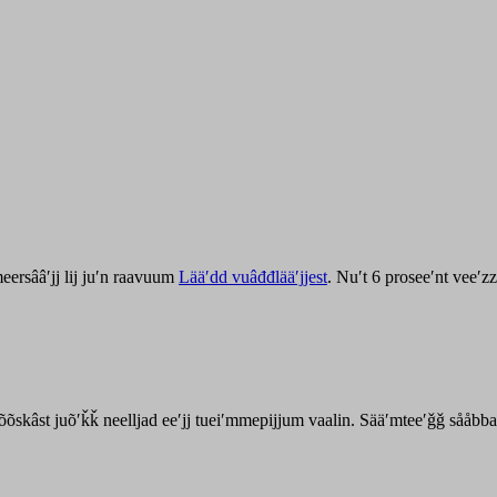
ersââʹjj lij juʹn raavuum
Lääʹdd vuâđđlääʹjjest
. Nuʹt 6 proseeʹnt veeʹ
kõõskâst juõʹǩǩ neelljad eeʹjj tueiʹmmepijjum vaalin. Sääʹmteeʹǧǧ sååbb