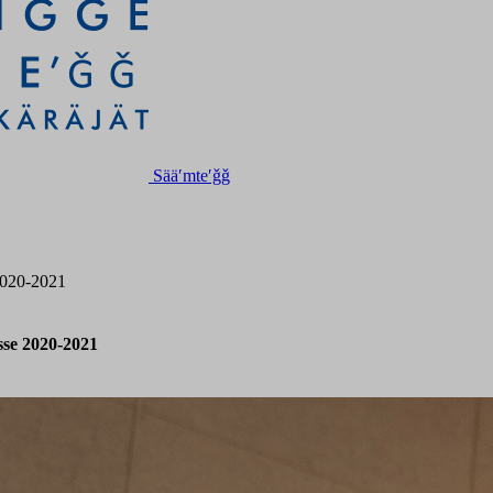
Sääʹmteʹǧǧ
2020-2021
sse 2020-2021