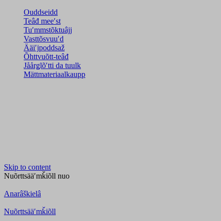
Ouddseidd
Teâđ meeʹst
Tuʹmmstõktuâjj
Vasttõsvuuʹd
Ääiʹjpoddsaž
Õhttvuõtt-teâđ
Jåårǥlõʹtti da tuulk
Mättmateriaalkaupp
Skip to content
Nuõrttsääʹmǩiõll
nuo
Anarâškielâ
Nuõrttsääʹmǩiõll