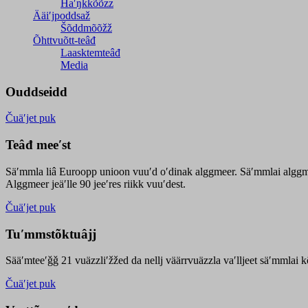
Haʹŋǩǩõõzz
Ääiʹjpoddsaž
Šõddmõõžž
Õhttvuõtt-teâđ
Laasktemteâđ
Media
Ouddseidd
Čuäʹjet puk
Teâđ meeʹst
Säʹmmla liâ Euroopp unioon vuuʹd oʹdinak alggmeer. Säʹmmlai alggme
Alggmeer jeäʹlle 90 jeeʹres riikk vuuʹdest.
Čuäʹjet puk
Tuʹmmstõktuâjj
Sääʹmteeʹǧǧ 21 vuäzzliʹžžed da nellj väärrvuäzzla vaʹlljeet säʹmmlai 
Čuäʹjet puk