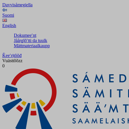
Davvisámegiella
Suomi
English
Dokumeeʹnt
Jåårǥlõʹtti da tuulk
Mättmateriaalkaupp
Ǩeeʹrjtõõđ
Vuästtõõzz
0