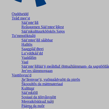
Ouddseidd
Teâđ meeʹst
Sääʹmteʹǧǧ
Reâuggmen Sääʹmteeʹǧǧest
Sääʹmkulttuurkõõskõs Sajos
Tuʹmmstõktuâjj
Sääʹmteeʹǧǧ sååbbar
Halltõs
Saaǥǥjååʹđteei
Luʹvddkååʹdd
Vaaldâšm
Vaal
Sääʹmteʹǧǧlääʹjj meâldlaž õhttsažtåimmam- da saǥstõõll
Jeeʹres tåimmorgaan
Vasttõsvuuʹd
Jieʹllemvueʹjj, vuõiggâdvuõtt da pirrõs
Škooultõs da mättmateriaal
Kulttuur
Sääʹmǩiõll
Sosiaal da tiõrvâsvuõtt
Meeraikõskksaž tuâjj
Päärna da nuõr