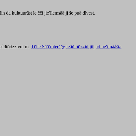
lin da kulttuurâst leʹčči jieʹllemsââʹjj še puäʹđlvest.
 teâđtõõzzivuiʹm.
Tiʹlle Sääʹmteeʹǧǧ teâđtõõzzid jiijjad neʹttpååšta
.