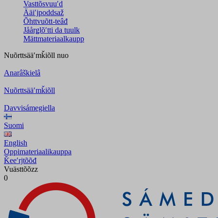
Vasttõsvuuʹd
Ääiʹjpoddsaž
Õhttvuõtt-teâđ
Jåårǥlõʹtti da tuulk
Mättmateriaalkaupp
Nuõrttsääʹmǩiõll
nuo
Anarâškielâ
Nuõrttsääʹmǩiõll
Davvisámegiella
Suomi
English
Oppimateriaalikauppa
Ǩeeʹrjtõõđ
Vuästtõõzz
0