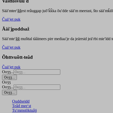
Vasttõsvuuʹd
Sääʹmteeʹǧǧest
reâuggap
juõʹǩǩka
õuʹdde
sääʹm meer
ast
, što sääʹmǩiõ
Čuäʹjet puk
Ääiʹjpoddsaž
Sääʹmteʹǧǧ mušttal tååimees pirr mediaaʹje da jeärrsid jeäʹrbi mieʹldd
Čuäʹjet puk
Õhttvuõtt-teâđ
Čuäʹjet puk
Ooʒʒ...
Ooʒʒ...
Ooʒʒ
Ooʒʒ...
Ooʒʒ...
Ouddseidd
Teâđ meeʹst
Tuʹmmstõktuâjj