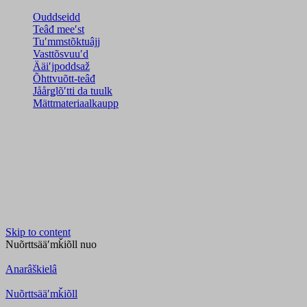
Ouddseidd
Teâđ meeʹst
Tuʹmmstõktuâjj
Vasttõsvuuʹd
Ääiʹjpoddsaž
Õhttvuõtt-teâđ
Jåårǥlõʹtti da tuulk
Mättmateriaalkaupp
Skip to content
Nuõrttsääʹmǩiõll
nuo
Anarâškielâ
Nuõrttsääʹmǩiõll