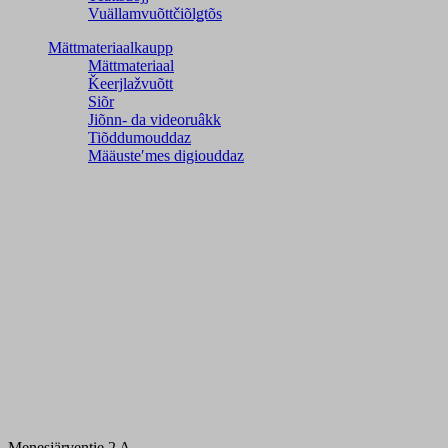
Vuällamvuõttčiõlǥtõs
Mättmateriaalkaupp
Mättmateriaal
Ǩeerjlažvuõtt
Siõr
Jiõnn- da videoruâkk
Tiõddumouddaz
Määusteʹmes digiouddaz
Menesjärventie 2 A