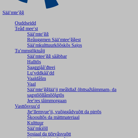
Sääʹmteʹǧǧ
Ouddseidd
Teâđ meeʹst
Sääʹmteʹǧǧ
Reâuggmen Sääʹmteeʹǧǧest
Sääʹmkulttuurkõõskõs Sajos
Tuʹmmstõktuâjj
Sääʹmteeʹǧǧ sååbbar
Halltõs
Saaǥǥjååʹđteei
Luʹvddkååʹdd
Vaaldâšm
Vaal
Sääʹmteʹǧǧlääʹjj meâldlaž õhttsažtåimmam- da
saǥstõõllâmõõlǥtõs
Jeeʹres tåimmorgaan
Vasttõsvuuʹd
Jieʹllemvueʹjj, vuõiggâdvuõtt da pirrõs
Škooultõs da mättmateriaal
Kulttuur
Sääʹmǩiõll
Sosiaal da tiõrvâsvuõtt