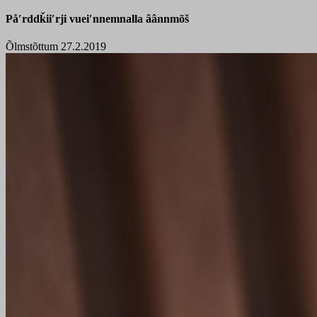
Påʹrddǩiiʹrji vueiʹnnemnalla âânnmõš
Õlmstõttum 27.2.2019