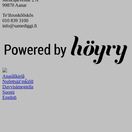
99870 Aanar
Teʹlfoonkõõskõs
010 839 3100
info@samediggi.fi
Digi- ja mainostoimisto Höyry Rovaniemi ja Oulu
Anarâškielâ
Nuõrttsääʹmǩiõll
Davvisámegiella
Suomi
English