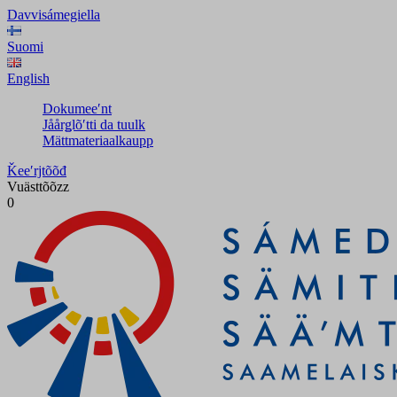
Davvisámegiella
Suomi
English
Dokumeeʹnt
Jåårǥlõʹtti da tuulk
Mättmateriaalkaupp
Ǩeeʹrjtõõđ
Vuästtõõzz
0