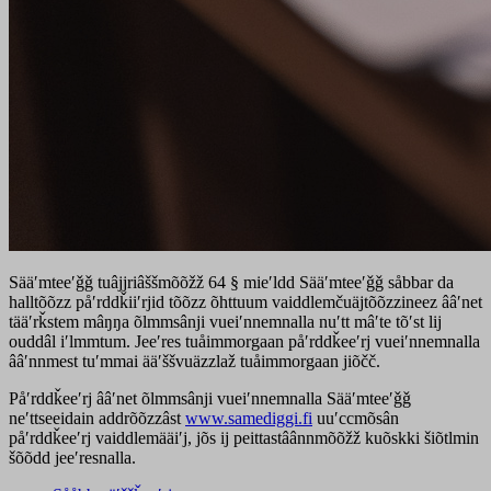
Sääʹmteeʹǧǧ tuâjjriâššmõõžž 64 § mieʹldd Sääʹmteeʹǧǧ såbbar da
halltõõzz påʹrddǩiiʹrjid tõõzz õhttuum vaiddlemčuäjtõõzzineez ââʹnet
tääʹrǩstem mâŋŋa õlmmsânji vueiʹnnemnalla nuʹtt mâʹte tõʹst lij
ouddâl iʹlmmtum. Jeeʹres tuåimmorgaan påʹrddǩeeʹrj vueiʹnnemnalla
ââʹnnmest tuʹmmai ääʹššvuäzzlaž tuåimmorgaan jiõčč.
Påʹrddǩeeʹrj ââʹnet õlmmsânji vueiʹnnemnalla Sääʹmteeʹǧǧ
neʹttseeidain addrõõzzâst
www.samediggi.fi
uuʹccmõsân
påʹrddǩeeʹrj vaiddlemääiʹj, jõs ij peittastâânnmõõžž kuõskki šiõtlmin
šõõdd jeeʹresnalla.