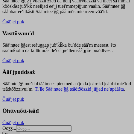
Sääʹmteeʹǧǧ 21 vuäzzliʹžžed da nellj väärrvuäzzla vaʹlljeet säʹmmlai
kõõskâst juõʹǩǩ neelljad eeʹjj tueiʹmmepijjum vaalin. Sääʹmteeʹǧǧ
sååbbar eeʹttkâstt Sääʹmteeʹǧǧ pââimõs mieʹrreemvääʹld.
Čuäʹjet puk
Vasttõsvuuʹd
Sääʹmteeʹǧǧest
reâuggap
juõʹǩǩka
õuʹdde
sääʹm meer
ast
, što
sääʹmǩiõlin da kulttuurâst leʹčči jieʹllemsââʹjj še puäʹđlvest.
Čuäʹjet puk
Ääiʹjpoddsaž
Sääʹmteʹǧǧ mušttal tååimees pirr mediaaʹje da jeärrsid jeäʹrbi mieʹldd
teâđtõõzzivuiʹm.
Tiʹlle Sääʹmteeʹǧǧ teâđtõõzzid jiijjad neʹttpååšta
.
Čuäʹjet puk
Õhttvuõtt-teâđ
Čuäʹjet puk
Ooʒʒ...