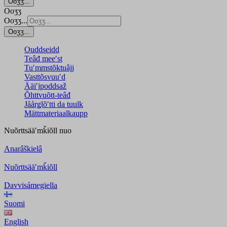
Ooʒʒ...
Ooʒʒ
Ooʒʒ...
Ooʒʒ...
Ouddseidd
Teâđ meeʹst
Tuʹmmstõktuâjj
Vasttõsvuuʹd
Ääiʹjpoddsaž
Õhttvuõtt-teâđ
Jåårǥlõʹtti da tuulk
Mättmateriaalkaupp
Nuõrttsääʹmǩiõll
nuo
Anarâškielâ
Nuõrttsääʹmǩiõll
Davvisámegiella
Suomi
English