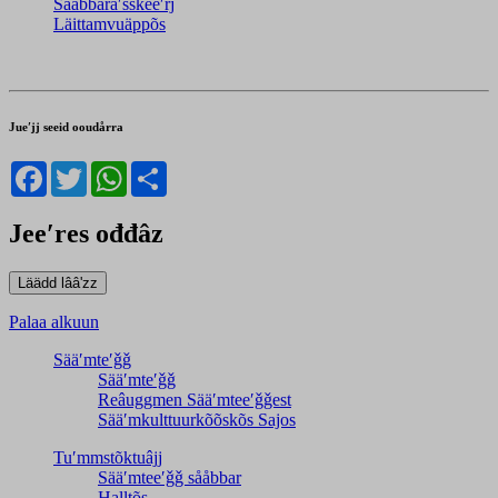
Sååbbaräʹššǩeeʹrj
Läittamvuäppõs
Jueʹjj seeid ooudårra
Facebook
Twitter
WhatsApp
Share
Jeeʹres ođđâz
Palaa alkuun
Sääʹmteʹǧǧ
Sääʹmteʹǧǧ
Reâuggmen Sääʹmteeʹǧǧest
Sääʹmkulttuurkõõskõs Sajos
Tuʹmmstõktuâjj
Sääʹmteeʹǧǧ sååbbar
Halltõs