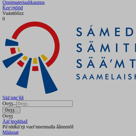
Oppimateriaalikauppa
Ǩeeʹrjtõõđ
Vuästtõõzz
0
Sääʹmteʹǧǧ
Ooʒʒ...
Ooʒʒ...
Ooʒʒ
Ääiʹjpoddsaž
Påʹrddǩiiʹrji vueiʹnnemnalla âânnmõš
Mååusat