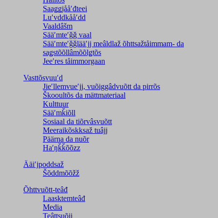
Saaǥǥjååʹđteei
Luʹvddkååʹdd
Vaaldâšm
Sääʹmteʹǧǧ vaal
Sääʹmteʹǧǧlääʹjj meâldlaž õhttsažtåimmam- da
saǥstõõllâmõõlǥtõs
Jeeʹres tåimmorgaan
Vasttõsvuuʹd
Jieʹllemvueʹjj, vuõiggâdvuõtt da pirrõs
Škooultõs da mättmateriaal
Kulttuur
Sääʹmǩiõll
Sosiaal da tiõrvâsvuõtt
Meeraikõskksaž tuâjj
Päärna da nuõr
Haʹŋǩǩõõzz
Ääiʹjpoddsaž
Šõddmõõžž
Õhttvuõtt-teâđ
Laasktemteâđ
Media
Teâttsuõjj