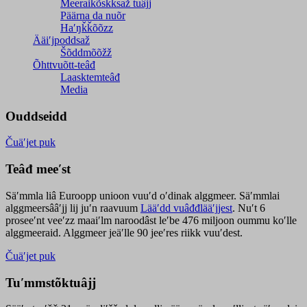
Meeraikõskksaž tuâjj
Päärna da nuõr
Haʹŋǩǩõõzz
Ääiʹjpoddsaž
Šõddmõõžž
Õhttvuõtt-teâđ
Laasktemteâđ
Media
Ouddseidd
Čuäʹjet puk
Teâđ meeʹst
Säʹmmla liâ Euroopp unioon vuuʹd oʹdinak alggmeer. Säʹmmlai
alggmeersââʹjj lij juʹn raavuum
Lääʹdd vuâđđlääʹjjest
. Nuʹt 6
proseeʹnt veeʹzz maaiʹlm naroodâst leʹbe 476 miljoon oummu koʹlle
alggmeeraid. Alggmeer jeäʹlle 90 jeeʹres riikk vuuʹdest.
Čuäʹjet puk
Tuʹmmstõktuâjj