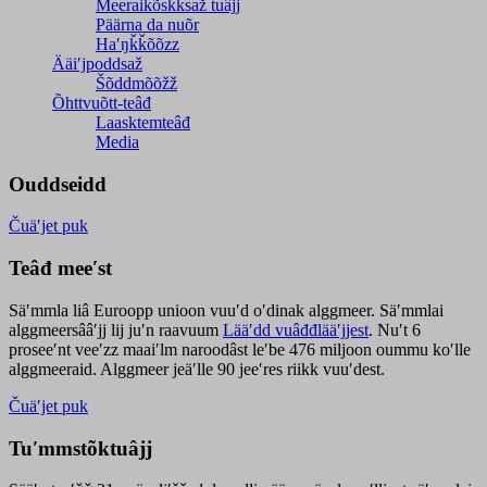
Meeraikõskksaž tuâjj
Päärna da nuõr
Haʹŋǩǩõõzz
Ääiʹjpoddsaž
Šõddmõõžž
Õhttvuõtt-teâđ
Laasktemteâđ
Media
Ouddseidd
Čuäʹjet puk
Teâđ meeʹst
Säʹmmla liâ Euroopp unioon vuuʹd oʹdinak alggmeer. Säʹmmlai
alggmeersââʹjj lij juʹn raavuum
Lääʹdd vuâđđlääʹjjest
. Nuʹt 6
proseeʹnt veeʹzz maaiʹlm naroodâst leʹbe 476 miljoon oummu koʹlle
alggmeeraid. Alggmeer jeäʹlle 90 jeeʹres riikk vuuʹdest.
Čuäʹjet puk
Tuʹmmstõktuâjj