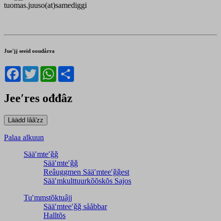
tuomas.juuso(at)samediggi
Jueʹjj seeid ooudårra
Facebook
Twitter
WhatsApp
Share
Jeeʹres ođđâz
Palaa alkuun
Sääʹmteʹǧǧ
Sääʹmteʹǧǧ
Reâuggmen Sääʹmteeʹǧǧest
Sääʹmkulttuurkõõskõs Sajos
Tuʹmmstõktuâjj
Sääʹmteeʹǧǧ sååbbar
Halltõs