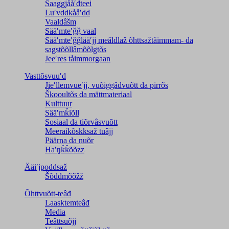
Saaǥǥjååʹđteei
Luʹvddkååʹdd
Vaaldâšm
Sääʹmteʹǧǧ vaal
Sääʹmteʹǧǧlääʹjj meâldlaž õhttsažtåimmam- da
saǥstõõllâmõõlǥtõs
Jeeʹres tåimmorgaan
Vasttõsvuuʹd
Jieʹllemvueʹjj, vuõiggâdvuõtt da pirrõs
Škooultõs da mättmateriaal
Kulttuur
Sääʹmǩiõll
Sosiaal da tiõrvâsvuõtt
Meeraikõskksaž tuâjj
Päärna da nuõr
Haʹŋǩǩõõzz
Ääiʹjpoddsaž
Šõddmõõžž
Õhttvuõtt-teâđ
Laasktemteâđ
Media
Teâttsuõjj