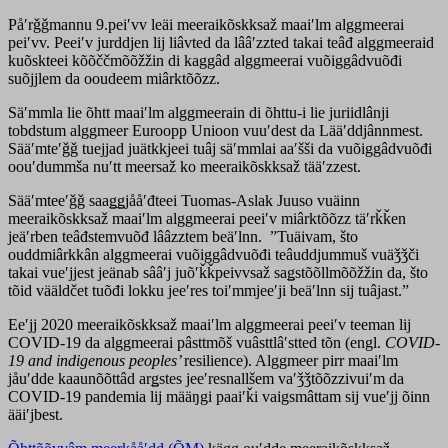
Påʹrǧǧmannu 9.peiʹvv leäi meeraikõskksaž maaiʹlm alggmeerai
peiʹvv. Peeiʹv jurddjen lij liâvted da lââʹzzted takai teâđ alggmeeraid
kuõskteei kõõččmõõžžin di kaggâd alggmeerai vuõiggâdvuõđi
suõjjlem da ooudeem miârktõõzz.
Säʹmmla lie õhtt maaiʹlm alggmeerain di õhttu-i lie juriidlânji
tobdstum alggmeer Euroopp Unioon vuuʹdest da Lääʹddjânnmest.
Sääʹmteʹǧǧ tuejjad juätkkjeei tuâj säʹmmlai aaʹšši da vuõiggâdvuõđi
oouʹdummša nuʹtt meersaž ko meeraikõskksaž tääʹzzest.
Sääʹmteeʹǧǧ saaǥǥjååʹđteei Tuomas-Aslak Juuso vuäinn
meeraikõskksaž maaiʹlm alggmeerai peeiʹv miârktõõzz täʹrǩǩen
jeäʹrben teâđstemvuõđ lââzztem beäʹlnn. ”Tuäivam, što
ouddmiârkkân alggmeerai vuõiggâdvuõđi teâuddjummuš vuäǯǯči
takai vueʹjjest jeänab sââʹj juõʹǩǩpeivvsaž saǥstõõllmõõžžin da, što
tõid vääldčet tuõđi lokku jeeʹres toiʹmmjeeʹji beäʹlnn sij tuâjast.”
Eeʹjj 2020 meeraikõskksaž maaiʹlm alggmeerai peeiʹv teeman lij
COVID-19 da alggmeerai pâsttmõš vuâsttlâʹstted tõn (engl.
COVID-
19 and indigenous peoples’
resilience). Alggmeer pirr maaiʹlm
jåuʹdde kaaunõõttâd arǥstes jeeʹresnallšem vaʹǯǯtõõzzivuiʹm da
COVID-19 pandemia lij määŋgi paaiʹǩi vaigsmâttam sij vueʹjj õinn
ääiʹjbest.