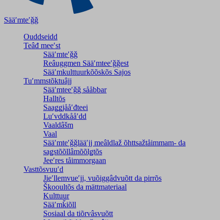
Sääʹmteʹǧǧ
Ouddseidd
Teâđ meeʹst
Sääʹmteʹǧǧ
Reâuggmen Sääʹmteeʹǧǧest
Sääʹmkulttuurkõõskõs Sajos
Tuʹmmstõktuâjj
Sääʹmteeʹǧǧ sååbbar
Halltõs
Saaǥǥjååʹđteei
Luʹvddkååʹdd
Vaaldâšm
Vaal
Sääʹmteʹǧǧlääʹjj meâldlaž õhttsažtåimmam- da
saǥstõõllâmõõlǥtõs
Jeeʹres tåimmorgaan
Vasttõsvuuʹd
Jieʹllemvueʹjj, vuõiggâdvuõtt da pirrõs
Škooultõs da mättmateriaal
Kulttuur
Sääʹmǩiõll
Sosiaal da tiõrvâsvuõtt