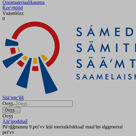
Oppimateriaalikauppa
Ǩeeʹrjtõõđ
Vuästtõõzz
0
Sääʹmteʹǧǧ
Ooʒʒ...
Ooʒʒ...
Ooʒʒ
Ääiʹjpoddsaž
Påʹrǧǧmannu 9.peiʹvv leäi meeraikõskksaž maaiʹlm alggmeerai
peiʹvv