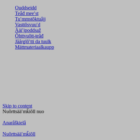
Ouddseidd
Teâđ meeʹst
Tuʹmmstõktuâjj
Vasttõsvuuʹd
Ääiʹjpoddsaž
Õhttvuõtt-teâđ
Jåårǥlõʹtti da tuulk
Mättmateriaalkaupp
Skip to content
Nuõrttsääʹmǩiõll
nuo
Anarâškielâ
Nuõrttsääʹmǩiõll