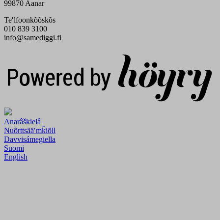
99870 Aanar
Teʹlfoonkõõskõs
010 839 3100
info@samediggi.fi
Digi- ja mainostoimisto Höyry Rovaniemi ja Oulu
Anarâškielâ
Nuõrttsääʹmǩiõll
Davvisámegiella
Suomi
English