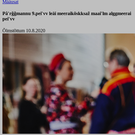
Mååusat
Påʹrǧǧmannu 9.peiʹvv leäi meeraikõskksaž maaiʹlm alggmeerai
peiʹvv
Õlmstõttum 10.8.2020