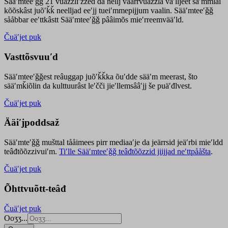
Sääʹmteeʹǧǧ 21 vuäzzliʹžžed da nellj väärrvuäzzla vaʹlljeet säʹmmlai
kõõskâst juõʹǩǩ neelljad eeʹjj tueiʹmmepijjum vaalin. Sääʹmteeʹǧǧ
sååbbar eeʹttkâstt Sääʹmteeʹǧǧ pââimõs mieʹrreemvääʹld.
Čuäʹjet puk
Vasttõsvuuʹd
Sääʹmteeʹǧǧest
reâuggap
juõʹǩǩka
õuʹdde
sääʹm meer
ast
, što
sääʹmǩiõlin da kulttuurâst leʹčči jieʹllemsââʹjj še puäʹđlvest.
Čuäʹjet puk
Ääiʹjpoddsaž
Sääʹmteʹǧǧ mušttal tååimees pirr mediaaʹje da jeärrsid jeäʹrbi mieʹldd
teâđtõõzzivuiʹm.
Tiʹlle Sääʹmteeʹǧǧ teâđtõõzzid jiijjad neʹttpååšta
.
Čuäʹjet puk
Õhttvuõtt-teâđ
Čuäʹjet puk
Ooʒʒ...