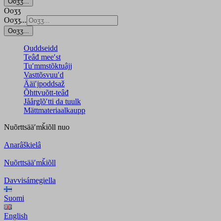
Ooʒʒ...
Ooʒʒ
Ooʒʒ...
Ooʒʒ...
Ouddseidd
Teâđ meeʹst
Tuʹmmstõktuâjj
Vasttõsvuuʹd
Ääiʹjpoddsaž
Õhttvuõtt-teâđ
Jåårǥlõʹtti da tuulk
Mättmateriaalkaupp
Nuõrttsääʹmǩiõll
nuo
Anarâškielâ
Nuõrttsääʹmǩiõll
Davvisámegiella
Suomi
English