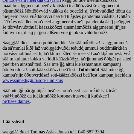
Õhttõõvvâm meerkååʹdd (ÕM)
kägg ouʹdde meeraikõskksaž
maaiʹlm alggmeerai peeiʹv kuõskki teâđtõõzzâst še alggmeerai
pâsttmõõžž šiõttlõõvvâd vuâkka da ooccâd sij äʹrbbvuõđlaž tiõttu da
tuejjeem tässa vuâđđõõvvi naaʹlid tuâjstes pandemia vuâstta. Õhttân
tääʹrǩes nääʹllen oouʹdeed alggmeerai vueʹjj pandemia ääiʹj peäggtet
še tiõrvâsvuõtthuâl kääzzkõõzzi ainsmâttmõõžž alggmeerai jiiʹjjes
ǩiõlivuiʹm, di sij jiiʹjjesnallšem vueʹjj lokku välddmõõžž.
Saaǥǥjååʹđteei Juuso pohtt õuʹdde, što sääʹmǩiõllsaž saaǥǥtummuš
da säʹmmlai ǩiõlʼlaž vuõiggâdvuõđi teâuddjummuš ouddmiârkkân
tiõrvâsvuõtthuâlast lij täʹrǩǩ muʹštted še meeʹst Lääʹddjânnmest. Veâl
sääʹm kulttuur lokku vaʹlddi kääzzkõõzzi taʹrjjummuš õõlǥči pâʹstted
pueʹrben ainsmâʹtted. Sääʹmteʹǧǧ alttii ǩieʹssmannust kampaanj
õõutverddsaž soti-kääzzkõõzzi beäʹlest.
Tobdstõõđ
Sääʹmteeʹǧǧ
kampaʹnjje õõutverddsaž soti-kääzzkõõzzi beäʹlest kampanjjseeidain
www.samediggi.fi/sote-uudistus
Sääʹmteʹǧǧ pârgg jiijjâs beäʹlest oouʹdeed sääʹmǩiõllsaž teâđ
vuäǯǯmõõžž da juâkkmõõžž koronavirusvueʹjj kuõskeeʹl
neʹttseeidaines
.
Lââʹssteâđ
saaǥǥjååʹđteei Tuomas Aslak Juuso teʹl. 040 687 3394,