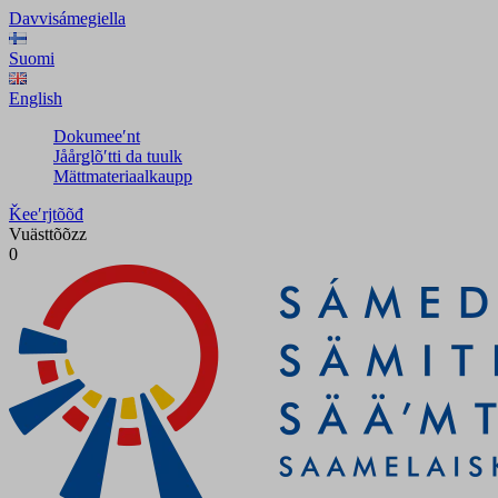
Davvisámegiella
Suomi
English
Dokumeeʹnt
Jåårǥlõʹtti da tuulk
Mättmateriaalkaupp
Ǩeeʹrjtõõđ
Vuästtõõzz
0