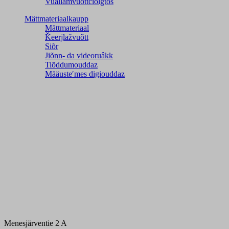
Vuällamvuõttčiõlǥtõs
Mättmateriaalkaupp
Mättmateriaal
Ǩeerjlažvuõtt
Siõr
Jiõnn- da videoruâkk
Tiõddumouddaz
Määusteʹmes digiouddaz
Menesjärventie 2 A