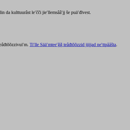
lin da kulttuurâst leʹčči jieʹllemsââʹjj še puäʹđlvest.
 teâđtõõzzivuiʹm.
Tiʹlle Sääʹmteeʹǧǧ teâđtõõzzid jiijjad neʹttpååšta
.