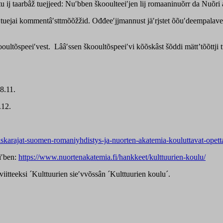
u ij taarbâž tuejjeed: Nuʹbben škooulteeiʹjen lij romaaninuõrr da Nuõri 
 tuejai kommentâʹsttmõõžžid. Ođđeeʹjjmannust jäʹrjstet õõuʹdeempalave
kooultõspeeiʹvest. Lââʹssen škooultõspeeiʹvi kõõskâst šõddi mättʼtõõttj
8.11.
.12.
aiskarajat-suomen-romaniyhdistys-ja-nuorten-akatemia-kouluttavat-opet
iʹben:
https://www.nuortenakatemia.fi/hankkeet/kulttuurien-koulu/
viitteeksi ´Kulttuurien sieʹvvõssân ´Kulttuurien koulu´.