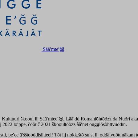
Sääʹmteʹǧǧ
. Kulttuuri škooul lij Sääʹmteeʹǧǧ, Lääʹdd Romaniõhtõõzz da Nuõri akate
ʹjj 2022 loʹppe. čõõuč 2021 škooultõõzz ââʹnet ougglõsõhttvuõđin.
ti, peʹce äʹšštobddisiltteei! Tõt lij nokk,štõ suʹst lij oddâlvuõtt näkam tu