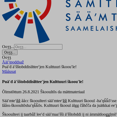
Ooʒʒ...
Ooʒʒ...
Ooʒʒ
Ääiʹjpoddsaž
Puäʹđ äʹšštobddisiltteeʹjen Kulttuuri škoouʹle!
Mååusat
Puäʹđ äʹšštobddisiltteeʹjen Kulttuuri škoouʹle!
Õlmstõttum 26.8.2021
Škooultõs da mättmateriaal
Sääʹmteʹǧǧ ååcc škooulteei sääʹmteeʹǧǧ Kulttuuri škooul -haʹŋǩǩõʹsse
lââss-škooultõshaʹŋǩǩõs. Kulttuuri škooul älgg čâhčča da juätkkai ee
Škooulteei ij taarbâž leeʹd sääʹmaaʹšši äʹšštobddi ij ni ämmätlooǥǥlmõʹst