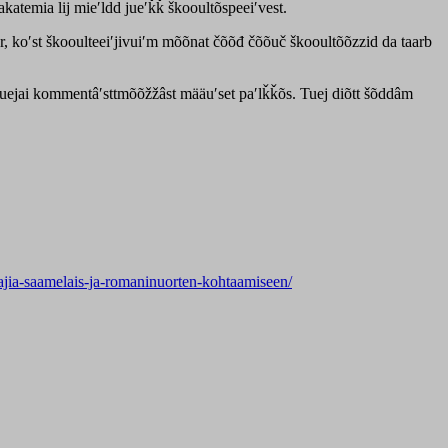
akatemia lij mieʹldd jueʹǩǩ škooultõspeeiʹvest.
r, koʹst škooulteeiʹjivuiʹm mõõnat čõõđ čõõuč škooultõõzzid da taarb
i tuejai kommentâʹsttmõõžžâst määuʹset paʹlǩǩõs. Tuej diõtt šõddâm
tajia-saamelais-ja-romaninuorten-kohtaamiseen/