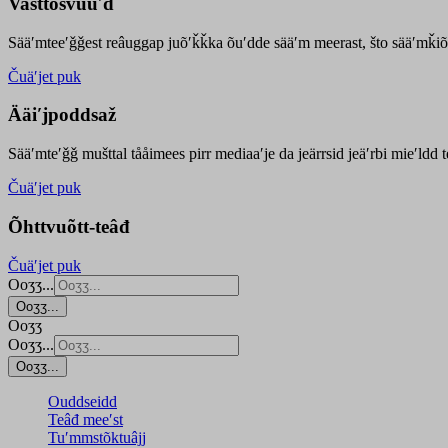
Vasttõsvuuʹd
Sääʹmteeʹǧǧest
reâuggap
juõʹǩǩka
õuʹdde
sääʹm meer
ast
, što sääʹmǩiõ
Čuäʹjet puk
Ääiʹjpoddsaž
Sääʹmteʹǧǧ mušttal tååimees pirr mediaaʹje da jeärrsid jeäʹrbi mieʹldd
Čuäʹjet puk
Õhttvuõtt-teâđ
Čuäʹjet puk
Ooʒʒ...
Ooʒʒ...
Ooʒʒ
Ooʒʒ...
Ooʒʒ...
Ouddseidd
Teâđ meeʹst
Tuʹmmstõktuâjj