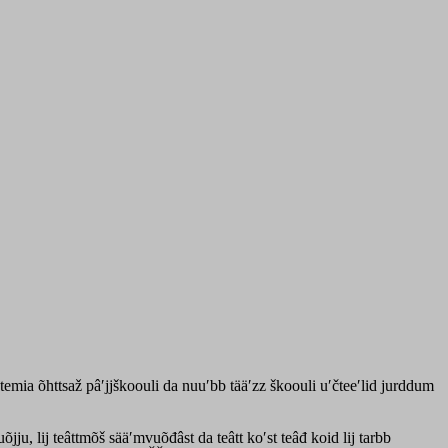
mia õhttsaž pâʹjjškoouli da nuuʹbb tääʹzz škoouli uʹčteeʹlid jurddum
õjju, lij teâttmõš sääʹmvuõđâst da teâtt koʹst teâđ koid lij tarbb