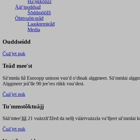
Haʹŋǩǩõõzz
Ääiʹjpoddsaž
Šõddmõõžž
Õhttvuõtt-teâđ
Laasktemteâđ
Media
Ouddseidd
Čuäʹjet puk
Teâđ meeʹst
Säʹmmla liâ Euroopp unioon vuuʹd oʹdinak alggmeer. Säʹmmlai alggme
Alggmeer jeäʹlle 90 jeeʹres riikk vuuʹdest.
Čuäʹjet puk
Tuʹmmstõktuâjj
Sääʹmteeʹǧǧ 21 vuäzzliʹžžed da nellj väärrvuäzzla vaʹlljeet säʹmmlai 
Čuäʹjet puk