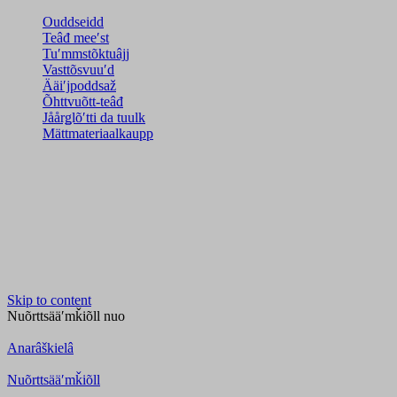
Ouddseidd
Teâđ meeʹst
Tuʹmmstõktuâjj
Vasttõsvuuʹd
Ääiʹjpoddsaž
Õhttvuõtt-teâđ
Jåårǥlõʹtti da tuulk
Mättmateriaalkaupp
Skip to content
Nuõrttsääʹmǩiõll
nuo
Anarâškielâ
Nuõrttsääʹmǩiõll