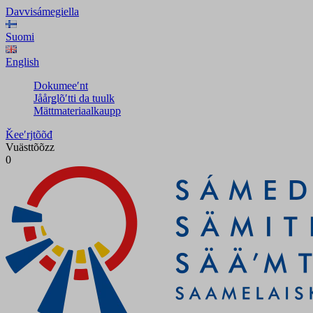
Davvisámegiella
Suomi
English
Dokumeeʹnt
Jåårǥlõʹtti da tuulk
Mättmateriaalkaupp
Ǩeeʹrjtõõđ
Vuästtõõzz
0