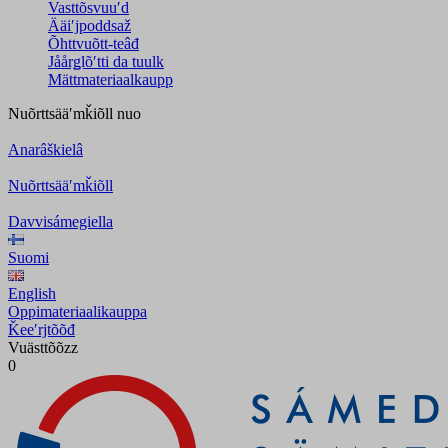
Vasttõsvuuʹd
Ääiʹjpoddsaž
Õhttvuõtt-teâđ
Jåårǥlõʹtti da tuulk
Mättmateriaalkaupp
Nuõrttsääʹmǩiõll
nuo
Anarâškielâ
Nuõrttsääʹmǩiõll
Davvisámegiella
Suomi
English
Oppimateriaalikauppa
Ǩeeʹrjtõõđ
Vuästtõõzz
0