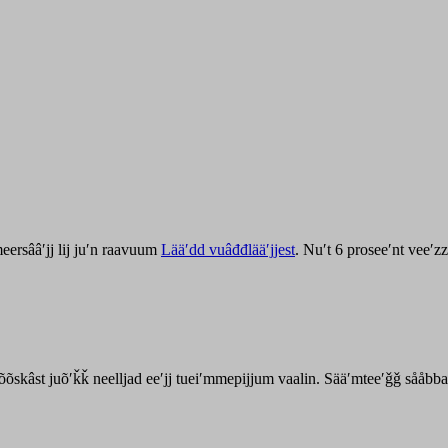
ersââʹjj lij juʹn raavuum
Lääʹdd vuâđđlääʹjjest
. Nuʹt 6 proseeʹnt veeʹ
kõõskâst juõʹǩǩ neelljad eeʹjj tueiʹmmepijjum vaalin. Sääʹmteeʹǧǧ sååbb