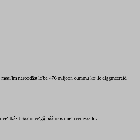
zz maaiʹlm naroodâst leʹbe 476 miljoon oummu koʹlle alggmeeraid.
ar eeʹttkâstt Sääʹmteeʹǧǧ pââimõs mieʹrreemvääʹld.