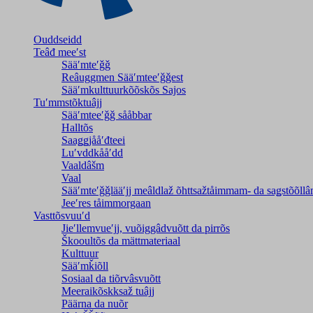
Ouddseidd
Teâđ meeʹst
Sääʹmteʹǧǧ
Reâuggmen Sääʹmteeʹǧǧest
Sääʹmkulttuurkõõskõs Sajos
Tuʹmmstõktuâjj
Sääʹmteeʹǧǧ sååbbar
Halltõs
Saaǥǥjååʹđteei
Luʹvddkååʹdd
Vaaldâšm
Vaal
Sääʹmteʹǧǧlääʹjj meâldlaž õhttsažtåimmam- da saǥstõõll
Jeeʹres tåimmorgaan
Vasttõsvuuʹd
Jieʹllemvueʹjj, vuõiggâdvuõtt da pirrõs
Škooultõs da mättmateriaal
Kulttuur
Sääʹmǩiõll
Sosiaal da tiõrvâsvuõtt
Meeraikõskksaž tuâjj
Päärna da nuõr