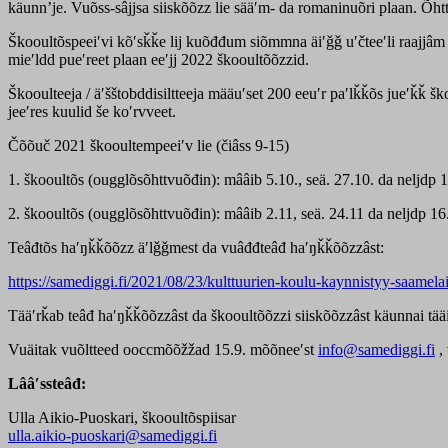
käunnʼje. Vuõss-sâjjsa siiskõõzz lie sääʹm- da romaninuõri plaan. Õhtt
Škooultõspeeiʹvi kõʹsǩǩe lij kuõđđum siõmmna äiʹǧǧ uʹčteeʹli raajjâm
mieʹldd pueʹreet plaan eeʹjj 2022 škooultõõzzid.
Škooulteeja / äʹšštobddisiltteeja määuʹset 200 eeuʹr paʹlǩǩõs jueʹǩǩ š
jeeʹres kuulid še koʹrvveet.
Čõõuč 2021 škooultempeeiʹv lie (čiâss 9-15)
1. škooultõs (ougglõsõhttvuõđin): mââib 5.10., seä. 27.10. da neljdp 1
2. škooultõs (ougglõsõhttvuõđin): mââib 2.11, seä. 24.11 da neljdp 16
Teâđtõs haʹŋǩǩõõzz äʹlǧǧmest da vuâđđteâđ haʹŋǩǩõõzzâst:
https://samediggi.fi/2021/08/23/kulttuurien-koulu-kaynnistyy-saamel
Tääʹrǩab teâđ haʹŋǩǩõõzzâst da škooultõõzzi siiskõõzzâst käunnai tää
Vuäitak vuõltteed ooccmõõžžad 15.9. mõõneeʹst
info@samediggi.fi
, 
Lââʹssteâđ:
Ulla Aikio-Puoskari, škooultõspiisar
ulla.aikio-puoskari@samediggi.fi