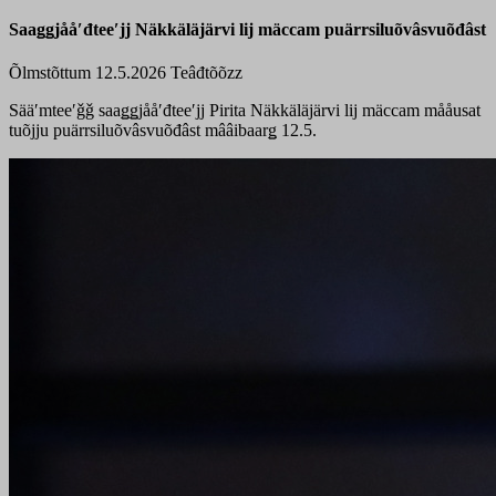
Saaǥǥjååʹđteeʹjj Näkkäläjärvi lij mäccam puärrsiluõvâsvuõđâst
Õlmstõttum 12.5.2026
Teâđtõõzz
Sääʹmteeʹǧǧ saaǥǥjååʹđteeʹjj Pirita Näkkäläjärvi lij mäccam mååusat
tuõjju puärrsiluõvâsvuõđâst mââibaarǥ 12.5.