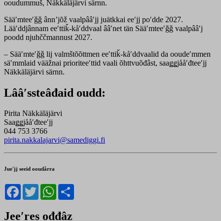
ooudummuš, Näkkäläjärvi särnn.
Sääʹmteeʹǧǧ ânnʼjõž vaalpââʹjj juätkkai eeʹjj poʹdde 2027.
Lääʹddjânnam eeʹttiǩ-kåʹddvaal ââʹnet tän Sääʹmteeʹǧǧ vaalpââʹj
poodd njuhččmannust 2027.
– Sääʹmteʹǧǧ lij valmštõõttmen eeʹttiǩ-kåʹddvaalid da ooudeʹmmen
säʹmmlaid vääžnai prioriteeʹttid vaali õhttvuõđâst, saaǥǥjååʹđteeʹjj
Näkkäläjärvi särnn.
Lââʹssteâđaid oudd:
Pirita Näkkäläjärvi
Saaǥǥjååʹđteeʹjj
044 753 3766
pirita.nakkalajarvi@samediggi.fi
Jueʹjj seeid ooudårra
Facebook
Twitter
WhatsApp
Share
Jeeʹres ođđâz