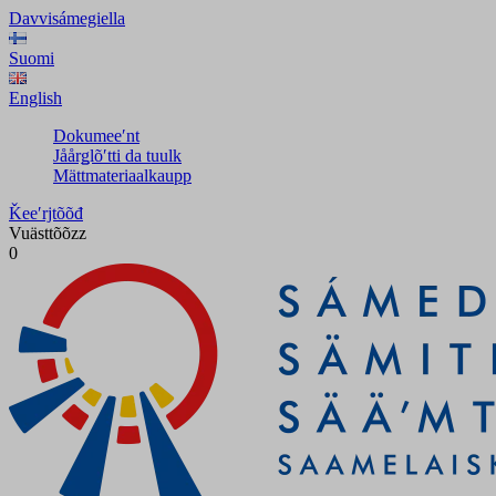
Davvisámegiella
Suomi
English
Dokumeeʹnt
Jåårǥlõʹtti da tuulk
Mättmateriaalkaupp
Ǩeeʹrjtõõđ
Vuästtõõzz
0