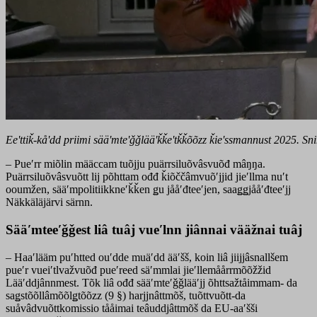
Eeʹttiǩ-kåʹdd priimi sääʹmteʹǧǧlääʹǩǩeʹtǩǩõõzz ǩieʹssmannust 2025. S
– Pueʹrr miõlin määccam tuõjju puärrsiluõvâsvuõđ mâŋŋa.
Puärrsiluõvâsvuõtt lij põhttam ođđ ǩiõččâmvuõʹjjid jieʹllma nuʹt
ooumžen, sääʹmpolitiikkneʹǩǩen ǥu jååʹđteeʹjen, saaǥǥjååʹđteeʹjj
Näkkäläjärvi särnn.
Sääʹmteeʹǧǧest liâ tuâj vueʹlnn jiânnai vääžnai tuâj
– Haaʹlääm puʹhtted ouʹdde muäʹdd ääʹšš, koin liâ jiijjâsnallšem
pueʹr vueiʹtlvažvuõđ pueʹreed säʹmmlai jieʹllemåårrmõõžžid
Lääʹddjânnmest. Tõk liâ ođđ sääʹmteʹǧǧlääʹjj õhttsažtåimmam- da
saǥstõõllâmõõlǥtõõzz (9 §) harjjnâttmõš, tuõttvuõtt-da
suåvâdvuõttkomissio tååimai teâuddjâttmõš da EU-aaʹšši