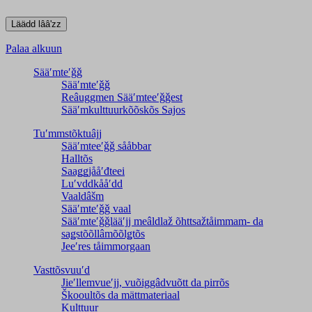
Palaa alkuun
Sääʹmteʹǧǧ
Sääʹmteʹǧǧ
Reâuggmen Sääʹmteeʹǧǧest
Sääʹmkulttuurkõõskõs Sajos
Tuʹmmstõktuâjj
Sääʹmteeʹǧǧ sååbbar
Halltõs
Saaǥǥjååʹđteei
Luʹvddkååʹdd
Vaaldâšm
Sääʹmteʹǧǧ vaal
Sääʹmteʹǧǧlääʹjj meâldlaž õhttsažtåimmam- da
saǥstõõllâmõõlǥtõs
Jeeʹres tåimmorgaan
Vasttõsvuuʹd
Jieʹllemvueʹjj, vuõiggâdvuõtt da pirrõs
Škooultõs da mättmateriaal
Kulttuur