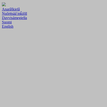
Anarâškielâ
Nuõrttsääʹmǩiõll
Davvisámegiella
Suomi
English