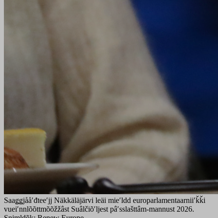
Saaǥǥjååʹđteeʹjj Näkkäläjärvi leäi mieʹldd europarlamentaarniiʹǩǩi
vueiʹnnlõõttmõõžžâst Suâlčiõʹljest pâʹsslašttâm-mannust 2026.
Snimldõk: Renew Europe.