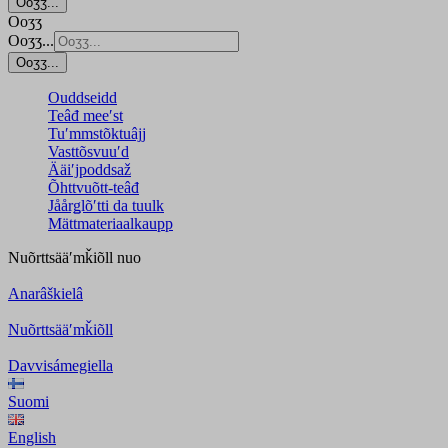
Ooʒʒ...
Ooʒʒ
Ooʒʒ...
Ooʒʒ...
Ouddseidd
Teâđ meeʹst
Tuʹmmstõktuâjj
Vasttõsvuuʹd
Ääiʹjpoddsaž
Õhttvuõtt-teâđ
Jåårǥlõʹtti da tuulk
Mättmateriaalkaupp
Nuõrttsääʹmǩiõll
nuo
Anarâškielâ
Nuõrttsääʹmǩiõll
Davvisámegiella
Suomi
English