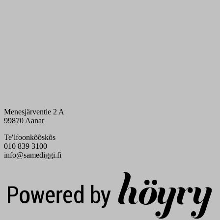
Menesjärventie 2 A
99870 Aanar
Teʹlfoonkõõskõs
010 839 3100
info@samediggi.fi
Digi- ja mainostoimisto Höyry Rovaniemi ja Oulu