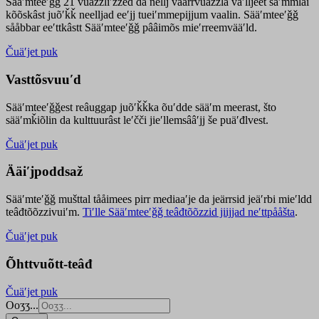
Sääʹmteeʹǧǧ 21 vuäzzliʹžžed da nellj väärrvuäzzla vaʹlljeet säʹmmlai
kõõskâst juõʹǩǩ neelljad eeʹjj tueiʹmmepijjum vaalin. Sääʹmteeʹǧǧ
sååbbar eeʹttkâstt Sääʹmteeʹǧǧ pââimõs mieʹrreemvääʹld.
Čuäʹjet puk
Vasttõsvuuʹd
Sääʹmteeʹǧǧest
reâuggap
juõʹǩǩka
õuʹdde
sääʹm meer
ast
, što
sääʹmǩiõlin da kulttuurâst leʹčči jieʹllemsââʹjj še puäʹđlvest.
Čuäʹjet puk
Ääiʹjpoddsaž
Sääʹmteʹǧǧ mušttal tååimees pirr mediaaʹje da jeärrsid jeäʹrbi mieʹldd
teâđtõõzzivuiʹm.
Tiʹlle Sääʹmteeʹǧǧ teâđtõõzzid jiijjad neʹttpååšta
.
Čuäʹjet puk
Õhttvuõtt-teâđ
Čuäʹjet puk
Ooʒʒ...