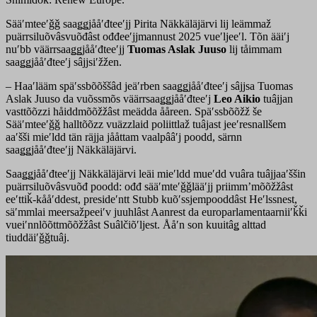
Sääʹmteeʹǧǧ saaǥǥjååʹđteeʹjj Pirita Näkkäläjärvi lij leämmaž
puärrsiluõvâsvuõđâst ođđeeʹjjmannust 2025 vueʹljeeʹl. Tõn ääiʹj
nuʹbb väärrsaaǥǥjååʹđteeʹjj
Tuomas Aslak Juuso
lij tåimmam
saaǥǥjååʹđteeʹj sâjjsiʹžžen.
– Haaʹlääm späʹssbõõššâd jeäʹrben saaǥǥjååʹđteeʹj sâjjsa Tuomas
Aslak Juuso da vuõssmõs väärrsaaǥǥjååʹđteeʹj
Leo Aikio
tuâjjan
vasttõõzzi håiddmõõžžâst meädda ååreen. Späʹssbõõžž še
Sääʹmteeʹǧǧ halltõõzz vuäzzlaid poliittlaž tuâjast jeeʹresnallšem
aaʹšši mieʹldd tän räjja jååttam vaalpââʹj poodd, särnn
saaǥǥjååʹđteeʹjj Näkkäläjärvi.
Saaǥǥjååʹđteeʹjj Näkkäläjärvi leäi mieʹldd mueʹdd vuâra tuâjjaaʹššin
puärrsiluõvâsvuõđ poodd: ođđ sääʹmteʹǧǧlääʹjj priimmʼmõõžžâst
eeʹttiǩ-kååʹddest, presideʹntt Stubb kuõʹssjempooddâst Heʹlssnest,
säʹmmlai meersažpeeiʹv juuhlâst Aanrest da europarlamentaarniiʹǩǩi
vueiʹnnlõõttmõõžžâst Suâlčiõʹljest. Ååʹn son kuuitâǥ alttad
tiuddäiʹǧǧtuâj.