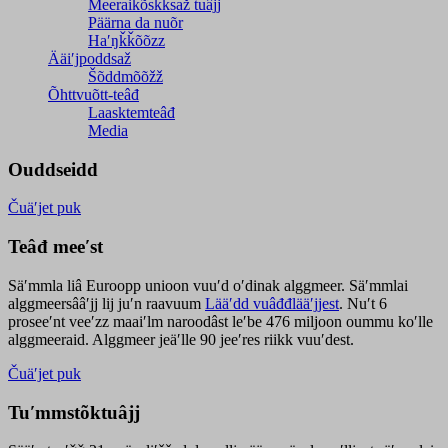
Meeraikõskksaž tuâjj
Päärna da nuõr
Haʹŋǩǩõõzz
Ääiʹjpoddsaž
Šõddmõõžž
Õhttvuõtt-teâđ
Laasktemteâđ
Media
Ouddseidd
Čuäʹjet puk
Teâđ meeʹst
Säʹmmla liâ Euroopp unioon vuuʹd oʹdinak alggmeer. Säʹmmlai
alggmeersââʹjj lij juʹn raavuum
Lääʹdd vuâđđlääʹjjest
. Nuʹt 6
proseeʹnt veeʹzz maaiʹlm naroodâst leʹbe 476 miljoon oummu koʹlle
alggmeeraid. Alggmeer jeäʹlle 90 jeeʹres riikk vuuʹdest.
Čuäʹjet puk
Tuʹmmstõktuâjj