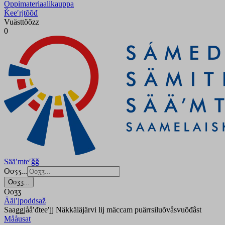
Oppimateriaalikauppa
Ǩeeʹrjtõõđ
Vuästtõõzz
0
Sääʹmteʹǧǧ
Ooʒʒ...
Ooʒʒ...
Ooʒʒ
Ääiʹjpoddsaž
Saaǥǥjååʹđteeʹjj Näkkäläjärvi lij mäccam puärrsiluõvâsvuõđâst
Mååusat