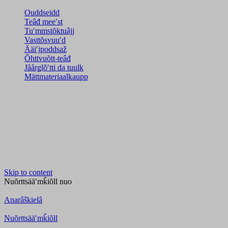
Ouddseidd
Teâđ meeʹst
Tuʹmmstõktuâjj
Vasttõsvuuʹd
Ääiʹjpoddsaž
Õhttvuõtt-teâđ
Jåårǥlõʹtti da tuulk
Mättmateriaalkaupp
Skip to content
Nuõrttsääʹmǩiõll
nuo
Anarâškielâ
Nuõrttsääʹmǩiõll