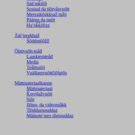
Sääʹmǩiõll
Sosiaal da tiõrvâsvuõtt
Meeraikõskksaž tuâjj
Päärna da nuõr
Haʹŋǩǩõõzz
Ääiʹjpoddsaž
Šõddmõõžž
Õhttvuõtt-teâđ
Laasktemteâđ
Media
Teâttsuõjj
Vuällamvuõttčiõlǥtõs
Mättmateriaalkaupp
Mättmateriaal
Ǩeerjlažvuõtt
Siõr
Jiõnn- da videoruâkk
Tiõddumouddaz
Määusteʹmes digiouddaz