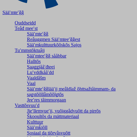
Sääʹmteʹǧǧ
Ouddseidd
Teâđ meeʹst
Sääʹmteʹǧǧ
Reâuggmen Sääʹmteeʹǧǧest
Sääʹmkulttuurkõõskõs Sajos
Tuʹmmstõktuâjj
Sääʹmteeʹǧǧ sååbbar
Halltõs
Saaǥǥjååʹđteei
Luʹvddkååʹdd
Vaaldâšm
Vaal
Sääʹmteʹǧǧlääʹjj meâldlaž õhttsažtåimmam- da
saǥstõõllâmõõlǥtõs
Jeeʹres tåimmorgaan
Vasttõsvuuʹd
Jieʹllemvueʹjj, vuõiggâdvuõtt da pirrõs
Škooultõs da mättmateriaal
Kulttuur
Sääʹmǩiõll
Sosiaal da tiõrvâsvuõtt