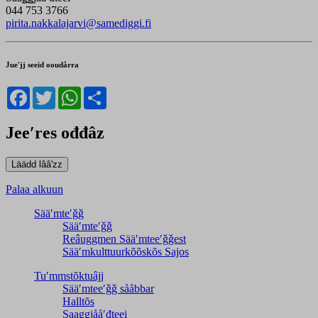
044 753 3766
pirita.nakkalajarvi@samediggi.fi
Jueʹjj seeid ooudårra
Facebook
Twitter
WhatsApp
Share
Jeeʹres ođđâz
Palaa alkuun
Sääʹmteʹǧǧ
Sääʹmteʹǧǧ
Reâuggmen Sääʹmteeʹǧǧest
Sääʹmkulttuurkõõskõs Sajos
Tuʹmmstõktuâjj
Sääʹmteeʹǧǧ sååbbar
Halltõs
Saaǥǥjååʹđteei