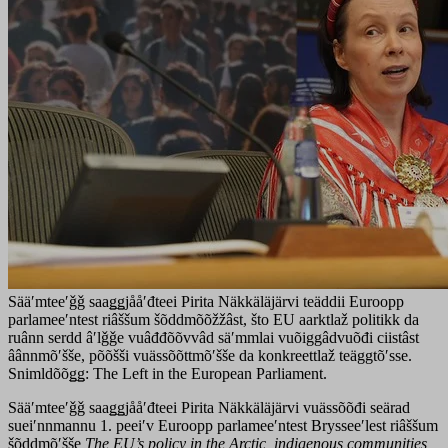
Sääʹmteeʹǧǧ saaǥǥjååʹđteei Pirita Näkkäläjärvi teäddii Euroopp
parlameeʹntest riâššum šõddmõõžžâst, što EU aarktlaž politikk da
ruânn serdd âʹlǧǧe vuâđđõõvvâd säʹmmlai vuõiggâdvuõđi ciistâst
âânnmõʹšše, põõšši vuässõõttmõʹšše da konkreettlaž teäggtõʹsse.
Snimldõõǥǥ: The Left in the European Parliament.
Sääʹmteeʹǧǧ saaǥǥjååʹđteei Pirita Näkkäläjärvi vuässõõđi seärad
sueiʹnnmannu 1. peeiʹv Euroopp parlameeʹntest Brysseeʹlest riâššum
šõddmõʹšše
The EU’s policy in the Arctic, indigenous communities