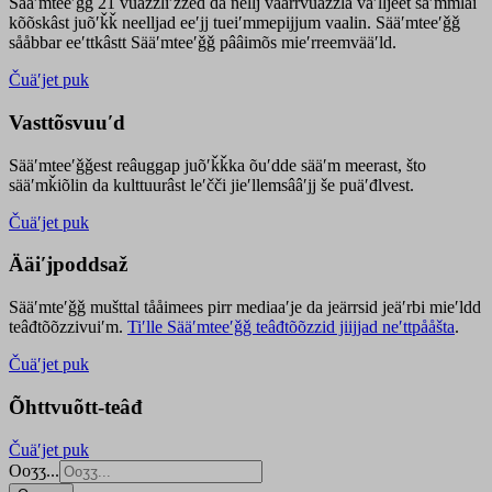
Sääʹmteeʹǧǧ 21 vuäzzliʹžžed da nellj väärrvuäzzla vaʹlljeet säʹmmlai
kõõskâst juõʹǩǩ neelljad eeʹjj tueiʹmmepijjum vaalin. Sääʹmteeʹǧǧ
sååbbar eeʹttkâstt Sääʹmteeʹǧǧ pââimõs mieʹrreemvääʹld.
Čuäʹjet puk
Vasttõsvuuʹd
Sääʹmteeʹǧǧest
reâuggap
juõʹǩǩka
õuʹdde
sääʹm meer
ast
, što
sääʹmǩiõlin da kulttuurâst leʹčči jieʹllemsââʹjj še puäʹđlvest.
Čuäʹjet puk
Ääiʹjpoddsaž
Sääʹmteʹǧǧ mušttal tååimees pirr mediaaʹje da jeärrsid jeäʹrbi mieʹldd
teâđtõõzzivuiʹm.
Tiʹlle Sääʹmteeʹǧǧ teâđtõõzzid jiijjad neʹttpååšta
.
Čuäʹjet puk
Õhttvuõtt-teâđ
Čuäʹjet puk
Ooʒʒ...