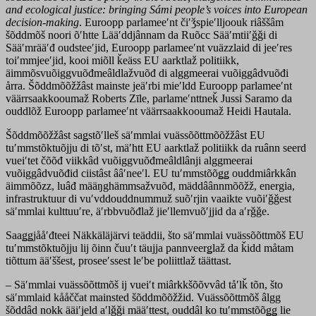
and ecological justice: bringing Sámi people’s voices into European
decision-making
. Euroopp parlameeʹnt čiʹǯspieʹlljoouk riâššâm
šõddmõš noori õʹhtte Lääʹddjânnam da Ruõcc Sääʹmtiiʹǧǧi di
Sääʹmrääʹđ oudsteeʹjid, Euroopp parlameeʹnt vuäzzlaid di jeeʹres
toiʹmmjeeʹjid, kooi miõll ǩeäss EU aarktlaž politiikk,
äimmõsvuõiggvuõđmeâldlažvuõđ di alggmeerai vuõiggâdvuõđi
årra. Šõddmõõžžâst mainste jeäʹrbi mieʹldd Euroopp parlameeʹnt
väärrsaakkooumaž Roberts Zīle, parlameʹnttneǩ Jussi Saramo da
ouddlõž Euroopp parlameeʹnt väärrsaakkooumaž Heidi Hautala.
Šõddmõõžžâst saǥstõʹlleš säʹmmlai vuässõõttmõõžžâst EU
tuʹmmstõktuõjju di tõʹst, mäʹhtt EU aarktlaž politiikk da ruânn seerd
vueiʹtet čõõđ viikkâd vuõiggvuõđmeâldlânji alggmeerai
vuõiggâdvuõđid ciistâst ââʹneeʹl. EU tuʹmmstõõǥǥ ouddmiârkkân
äimmõõzz, luâđ määŋghämmsažvuõđ, mäddâânnmõõžž, energia,
infrastruktuur di vuʹvddouddnummuž suõʹrjin vaaikte vuõiʹǧǧest
säʹmmlai kulttuuʹre, äʹrbbvuõđlaž jieʹllemvuõʹjjid da aʹrǧǧe.
Saaǥǥjååʹđteei Näkkäläjärvi teäddii, što säʹmmlai vuässõõttmõš EU
tuʹmmstõktuõjju lij õinn čuuʹt täujja pannveerǥlaž da ǩidd måtam
tiõttum ääʹššest, proseeʹssest leʹbe poliittlaž täättast.
– Säʹmmlai vuässõõttmõš ij vueiʹt miârkkšõõvvâd tåʹlǩ tõn, što
säʹmmlaid kååččat mainsted šõddmõõžžid. Vuässõõttmõš âlgg
šõddâd nokk ääiʹjeld aʹlǧǧi määʹttest, ouddâl ko tuʹmmstõõǥǥ lie