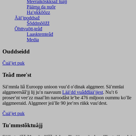
Meeraikõskksaž tuâjj
Päärna da nuõr
Haʹŋǩǩõõzz
Ääiʹjpoddsaž
Šõddmõõžž
Õhttvuõtt-teâđ
Laasktemteâđ
Media
Ouddseidd
Čuäʹjet puk
Teâđ meeʹst
Säʹmmla liâ Euroopp unioon vuuʹd oʹdinak alggmeer. Säʹmmlai
alggmeersââʹjj lij juʹn raavuum
Lääʹdd vuâđđlääʹjjest
. Nuʹt 6
proseeʹnt veeʹzz maaiʹlm naroodâst leʹbe 476 miljoon oummu koʹlle
alggmeeraid. Alggmeer jeäʹlle 90 jeeʹres riikk vuuʹdest.
Čuäʹjet puk
Tuʹmmstõktuâjj