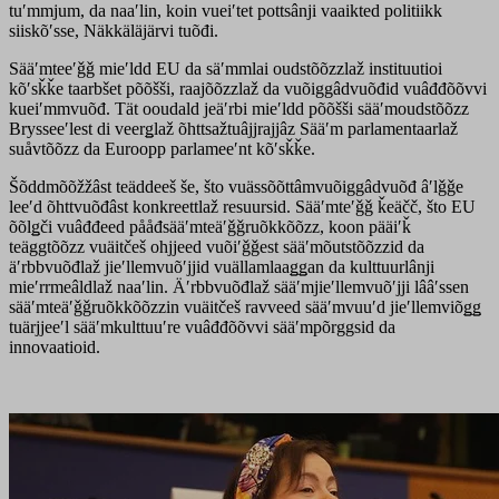
tuʹmmjum, da naaʹlin, koin vueiʹtet pottsânji vaaikted politiikk
siiskõʹsse, Näkkäläjärvi tuõđi.
Sääʹmteeʹǧǧ mieʹldd EU da säʹmmlai oudstõõzzlaž instituutioi
kõʹsǩǩe taarbšet põõšši, raajõõzzlaž da vuõiggâdvuõđid vuâđđõõvvi
kueiʹmmvuõđ. Tät ooudald jeäʹrbi mieʹldd põõšši sääʹmoudstõõzz
Brysseeʹlest di veerǥlaž õhttsažtuâjjrajjâz Sääʹm parlamentaarlaž
suåvtõõzz da Euroopp parlameeʹnt kõʹsǩǩe.
Šõddmõõžžâst teäddeeš še, što vuässõõttâmvuõiggâdvuõđ âʹlǧǧe
leeʹd õhttvuõđâst konkreettlaž resuursid. Sääʹmteʹǧǧ ǩeäčč, što EU
õõlǥči vuâđđeed pååđsääʹmteäʹǧǧruõkkõõzz, koon pääiʹǩ
teäggtõõzz vuäitčeš ohjjeed vuõiʹǧǧest sääʹmõutstõõzzid da
äʹrbbvuõđlaž jieʹllemvuõʹjjid vuällamlaaǥǥan da kulttuurlânji
mieʹrrmeâldlaž naaʹlin. Äʹrbbvuõđlaž sääʹmjieʹllemvuõʹjji lââʹssen
sääʹmteäʹǧǧruõkkõõzzin vuäitčeš ravveed sääʹmvuuʹd jieʹllemviõǥǥ
tuärjjeeʹl sääʹmkulttuuʹre vuâđđõõvvi sääʹmpõrggsid da
innovaatioid.