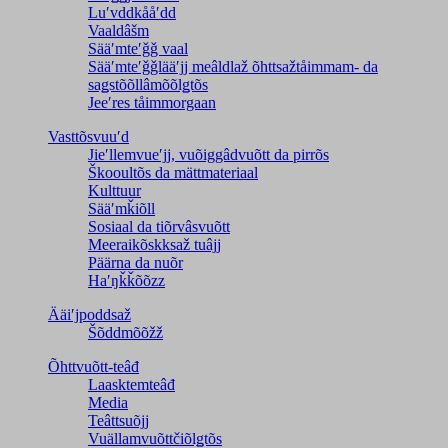
Luʹvddkååʹdd
Vaaldâšm
Sääʹmteʹǧǧ vaal
Sääʹmteʹǧǧlääʹjj meâldlaž õhttsažtåimmam- da
saǥstõõllâmõõlǥtõs
Jeeʹres tåimmorgaan
Vasttõsvuuʹd
Jieʹllemvueʹjj, vuõiggâdvuõtt da pirrõs
Škooultõs da mättmateriaal
Kulttuur
Sääʹmǩiõll
Sosiaal da tiõrvâsvuõtt
Meeraikõskksaž tuâjj
Päärna da nuõr
Haʹŋǩǩõõzz
Ääiʹjpoddsaž
Šõddmõõžž
Õhttvuõtt-teâđ
Laasktemteâđ
Media
Teâttsuõjj
Vuällamvuõttčiõlǥtõs