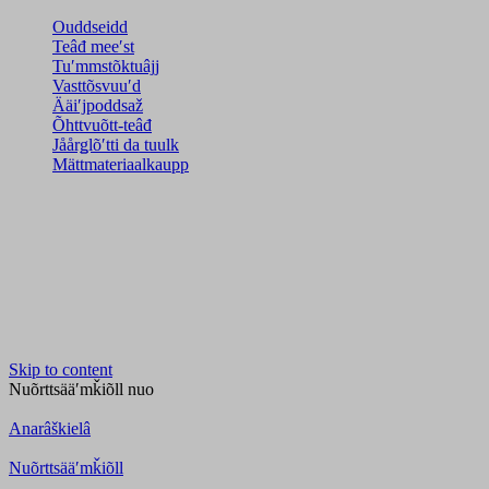
Ouddseidd
Teâđ meeʹst
Tuʹmmstõktuâjj
Vasttõsvuuʹd
Ääiʹjpoddsaž
Õhttvuõtt-teâđ
Jåårǥlõʹtti da tuulk
Mättmateriaalkaupp
Skip to content
Nuõrttsääʹmǩiõll
nuo
Anarâškielâ
Nuõrttsääʹmǩiõll