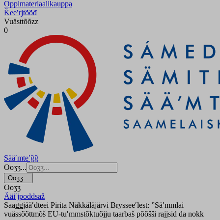
Oppimateriaalikauppa
Ǩeeʹrjtõõđ
Vuästtõõzz
0
Sääʹmteʹǧǧ
Ooʒʒ...
Ooʒʒ...
Ooʒʒ
Ääiʹjpoddsaž
Saaǥǥjååʹđteei Pirita Näkkäläjärvi Brysseeʹlest: ”Säʹmmlai
vuässõõttmõš EU-tuʹmmstõktuõjju taarbaš põõšši rajjsid da nokk