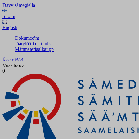
Davvisámegiella
Suomi
English
Dokumeeʹnt
Jåårǥlõʹtti da tuulk
Mättmateriaalkaupp
Ǩeeʹrjtõõđ
Vuästtõõzz
0