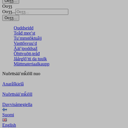
Ooʒʒ...
Ooʒʒ
Ooʒʒ...
Ooʒʒ...
Ouddseidd
Teâđ meeʹst
Tuʹmmstõktuâjj
Vasttõsvuuʹd
Ääiʹjpoddsaž
Õhttvuõtt-teâđ
Jåårǥlõʹtti da tuulk
Mättmateriaalkaupp
Nuõrttsääʹmǩiõll
nuo
Anarâškielâ
Nuõrttsääʹmǩiõll
Davvisámegiella
Suomi
English