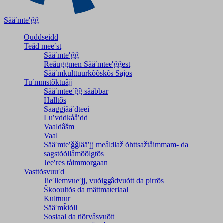
Sääʹmteʹǧǧ
Ouddseidd
Teâđ meeʹst
Sääʹmteʹǧǧ
Reâuggmen Sääʹmteeʹǧǧest
Sääʹmkulttuurkõõskõs Sajos
Tuʹmmstõktuâjj
Sääʹmteeʹǧǧ sååbbar
Halltõs
Saaǥǥjååʹđteei
Luʹvddkååʹdd
Vaaldâšm
Vaal
Sääʹmteʹǧǧlääʹjj meâldlaž õhttsažtåimmam- da
saǥstõõllâmõõlǥtõs
Jeeʹres tåimmorgaan
Vasttõsvuuʹd
Jieʹllemvueʹjj, vuõiggâdvuõtt da pirrõs
Škooultõs da mättmateriaal
Kulttuur
Sääʹmǩiõll
Sosiaal da tiõrvâsvuõtt