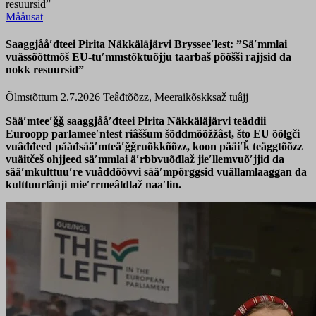
resuursid”
Mååusat
Saaǥǥjååʹđteei Pirita Näkkäläjärvi Brysseeʹlest: ”Säʹmmlai
vuässõõttmõš EU-tuʹmmstõktuõjju taarbaš põõšši rajjsid da
nokk resuursid”
Õlmstõttum 2.7.2026
Teâđtõõzz, Meeraikõskksaž tuâjj
Sääʹmteeʹǧǧ saaǥǥjååʹđteei Pirita Näkkäläjärvi teäddii
Euroopp parlameeʹntest riâššum šõddmõõžžâst, što EU õõlǥči
vuâđđeed pååđsääʹmteäʹǧǧruõkkõõzz, koon pääiʹǩ teäggtõõzz
vuäitčeš ohjjeed säʹmmlai äʹrbbvuõđlaž jieʹllemvuõʹjjid da
sääʹmkulttuuʹre vuâđđõõvvi sääʹmpõrggsid vuällamlaaǥǥan da
kulttuurlânji mieʹrrmeâldlaž naaʹlin.