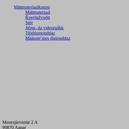
Mättmateriaalkaupp
Mättmateriaal
Ǩeerjlažvuõtt
Siõr
Jiõnn- da videoruâkk
Tiõddumouddaz
Määusteʹmes digiouddaz
Menesjärventie 2 A
99870 Aanar