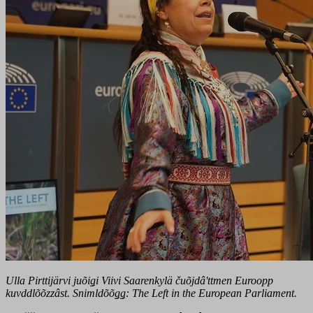
Ulla Pirttijärvi juõiǥi Viivi Saarenkylä čuõjdâʹttmen Euroopp
kuvddlõõzzâst. Snimldõõǥǥ: The Left in the European Parliament.