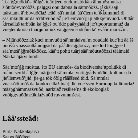
Teäʹǧǧruõkkõs õõlǥči tuärjjeed ouddmiârkkân äimmõsmuttsa
šiõttlõõvvmõõžž, palggsi oouʹdabnalla sättmõõžž, jâkkšlaaji
tuâsttam, äʹrbbvuõđlaž teâđ, säʹmmlai jååʹđtem tuʹtǩǩummuž di
sääʹmkulttuur da äʹrbbvuõđlaž jieʹllemvuõʹjji juätkkjemvuõđ. Õhttân
ǩirrsallaš tarbbân kaʹǧǧeš ouʹdde puäʒʒhååid jieʹttpoortummuž da
vuejtemkoolai tuärjjummuž vaiggeen šõddâm täʹlvvåårrmõõžžin.
– Miârktõõzzlaž kueiʹmmvuõtt säʹmmlaivuiʹm ooudald kueʹhtt ääʹšš:
põõšši vuässõõttâmrajjsid da pååđteäggtõõzz, mieʹldd looǥǥeeʹl
sääʹmteäʹǧǧruõkkõõzz, kååʹtt pohtt tuärj sääʹmõutstõõzzi tååimaid,
Näkkäläjärvi tuõđi.
Sääʹmteʹǧǧ mošttat, što EU äimmõs- da biodiversiteʹttpolitikk di
ruânn serdd âʹlǧǧe tuärjjeed säʹmmlai vuõiggâdvuõđid, kulttuur da
jieʹllemvuõʹjjid, jie-ǥa tõk õõlǥ rââššeed tõid. Säʹmmlai
vuässõõttmõš da konkreettlaž tuärjj lie vueʹssen Euroopp kulttuurlaž
määŋghämmsažvuõđ, aarktlaž resilieeʹns di ekolooglaž
vuõiggvuõđmeâldlažvuõđ ravvummšest.
Lââʹssteâđ:
Pirita Näkkäläjärvi
Saaǥǥjååʹđteei