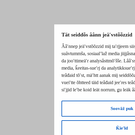
Tät seiddõs âânn jeäʹvstõõzzid
Ââʹnnep jeäʹvstõõzzid mij taʹrjjeem sii
suåvtummša, sosiaalʼlaž media jiijjâs
da jooʹttimeäʹr analysâsttmõʹšše. Lââʹs
media, ǩeeitas-sueʹrj da analytikksueʹr
teâđaid tõʹst, mäʹhtt aanak mij seiddõõ
vueiʹtte õhtteed täid teâđaid jeeʹres t
siʹjjid leʹbe koid leät norrum, ǥu leäk
Soovâž puk
Ǩieʹld