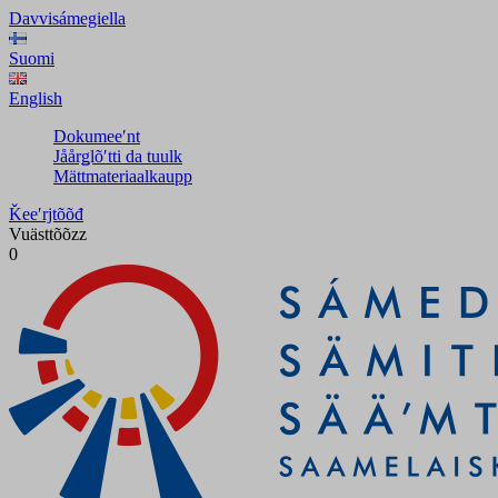
Davvisámegiella
Suomi
English
Dokumeeʹnt
Jåårǥlõʹtti da tuulk
Mättmateriaalkaupp
Ǩeeʹrjtõõđ
Vuästtõõzz
0