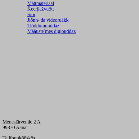
Mättmateriaal
Ǩeerjlažvuõtt
Siõr
Jiõnn- da videoruâkk
Tiõddumouddaz
Määusteʹmes digiouddaz
Menesjärventie 2 A
99870 Aanar
Teʹlfoonkõõskõs