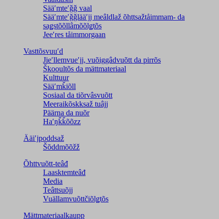
Sääʹmteʹǧǧ vaal
Sääʹmteʹǧǧlääʹjj meâldlaž õhttsažtåimmam- da
saǥstõõllâmõõlǥtõs
Jeeʹres tåimmorgaan
Vasttõsvuuʹd
Jieʹllemvueʹjj, vuõiggâdvuõtt da pirrõs
Škooultõs da mättmateriaal
Kulttuur
Sääʹmǩiõll
Sosiaal da tiõrvâsvuõtt
Meeraikõskksaž tuâjj
Päärna da nuõr
Haʹŋǩǩõõzz
Ääiʹjpoddsaž
Šõddmõõžž
Õhttvuõtt-teâđ
Laasktemteâđ
Media
Teâttsuõjj
Vuällamvuõttčiõlǥtõs
Mättmateriaalkaupp