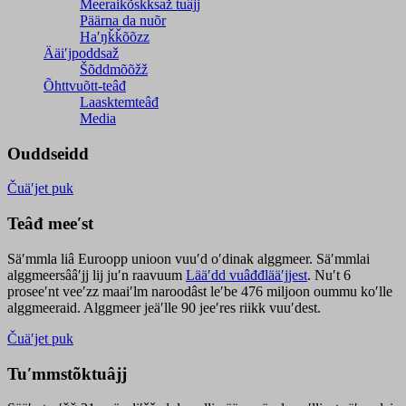
Meeraikõskksaž tuâjj
Päärna da nuõr
Haʹŋǩǩõõzz
Ääiʹjpoddsaž
Šõddmõõžž
Õhttvuõtt-teâđ
Laasktemteâđ
Media
Ouddseidd
Čuäʹjet puk
Teâđ meeʹst
Säʹmmla liâ Euroopp unioon vuuʹd oʹdinak alggmeer. Säʹmmlai
alggmeersââʹjj lij juʹn raavuum
Lääʹdd vuâđđlääʹjjest
. Nuʹt 6
proseeʹnt veeʹzz maaiʹlm naroodâst leʹbe 476 miljoon oummu koʹlle
alggmeeraid. Alggmeer jeäʹlle 90 jeeʹres riikk vuuʹdest.
Čuäʹjet puk
Tuʹmmstõktuâjj