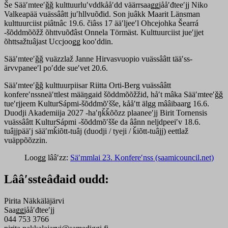
Še Sääʹmteeʹǧǧ kulttuurluʹvddkååʹdd väärrsaaǥǥjååʹđteeʹjj Niko
Valkeapää vuässââtt juʹhllvuõđid. Son juâkk Maarit Länsman
kulttuurciist piâtnâc 19.6. čiâss 17 ääʹljeeʹl Ohcejohka Šearrá
-šõddmõõžž õhttvuõđâst Onnela Törmäst. Kulttuurciist jueʹjjet
õhttsažtuâjast Uccjooǥǥ kooʹddin.
Sääʹmteeʹǧǧ vuäzzlaž Janne Hirvasvuopio vuässââtt tääʹss-
ärvvpaneeʹl poʹdde sueʹvet 20.6.
Sääʹmteeʹǧǧ kulttuurpiisar Riitta Orti-Berg vuässââtt
konfereʹnssneäʹttlest määŋgaid šõddmõõžžid, håʹt mâka Sääʹmteeʹǧǧ
tueʹrjjeem KulturSápmi-šõddmõʹšše, kååʹtt älgg mââibaarǥ 16.6.
Duodji Akademiija 2027 -haʹŋǩǩõõzz plaaneeʹjj Birit Tornensis
vuässââtt KulturSápmi -šõddmõʹšše da âânn neljdpeeiʹv 18.6.
tuâjjpääʹj sääʹmǩiõtt-tuâj (duodji / tyeji / ǩiõtt-tuâjj) eettlaž
vuäppõõzzin.
Looǥǥ lââʹzz:
Säʹmmlai 23. Konfereʹnss (saamicouncil.net)
Lââʹssteâđaid oudd:
Pirita Näkkäläjärvi
Saaǥǥjååʹđteeʹjj
044 753 3766