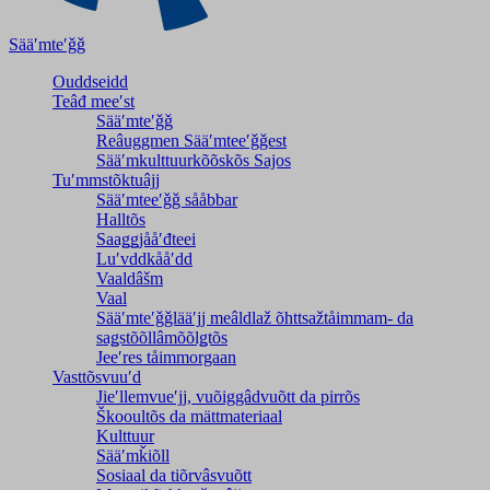
Sääʹmteʹǧǧ
Ouddseidd
Teâđ meeʹst
Sääʹmteʹǧǧ
Reâuggmen Sääʹmteeʹǧǧest
Sääʹmkulttuurkõõskõs Sajos
Tuʹmmstõktuâjj
Sääʹmteeʹǧǧ sååbbar
Halltõs
Saaǥǥjååʹđteei
Luʹvddkååʹdd
Vaaldâšm
Vaal
Sääʹmteʹǧǧlääʹjj meâldlaž õhttsažtåimmam- da
saǥstõõllâmõõlǥtõs
Jeeʹres tåimmorgaan
Vasttõsvuuʹd
Jieʹllemvueʹjj, vuõiggâdvuõtt da pirrõs
Škooultõs da mättmateriaal
Kulttuur
Sääʹmǩiõll
Sosiaal da tiõrvâsvuõtt