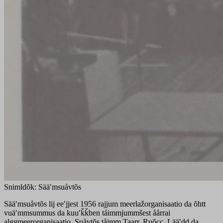
Snimldõk: Sääʹmsuåvtõs
Sääʹmsuåvtõs lij eeʹjjest 1956 rajjum meerlažorganisaatio da õhtt
vuäʹmmsummus da kuuʹǩǩben tåimmjummšest åårrai
alggmeerorganisaatio. Suåvtõs tåimm Taarr, Ruõcc, Lääʹdd da