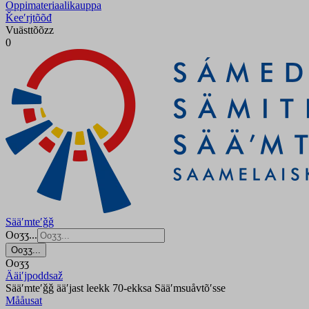
Oppimateriaalikauppa
Ǩeeʹrjtõõđ
Vuästtõõzz
0
Sääʹmteʹǧǧ
Ooʒʒ...
Ooʒʒ...
Ooʒʒ
Ääiʹjpoddsaž
Sääʹmteʹǧǧ ääʹjast leekk 70-ekksa Sääʹmsuåvtõʹsse
Mååusat