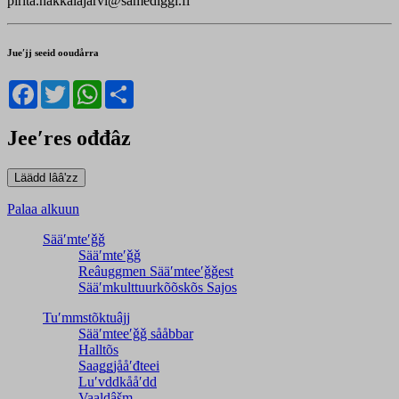
pirita.nakkalajarvi@samediggi.fi
Jueʹjj seeid ooudårra
Facebook
Twitter
WhatsApp
Share
Jeeʹres ođđâz
Palaa alkuun
Sääʹmteʹǧǧ
Sääʹmteʹǧǧ
Reâuggmen Sääʹmteeʹǧǧest
Sääʹmkulttuurkõõskõs Sajos
Tuʹmmstõktuâjj
Sääʹmteeʹǧǧ sååbbar
Halltõs
Saaǥǥjååʹđteei
Luʹvddkååʹdd
Vaaldâšm