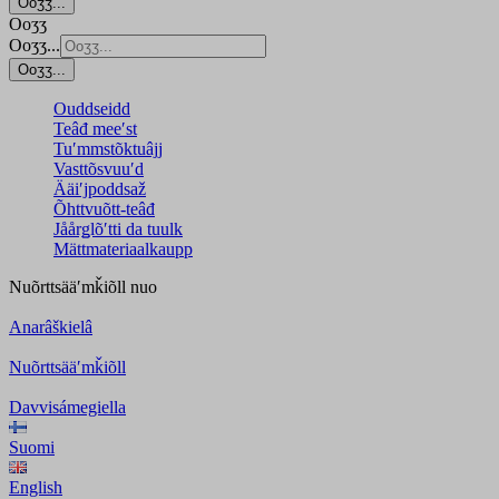
Ooʒʒ...
Ooʒʒ
Ooʒʒ...
Ooʒʒ...
Ouddseidd
Teâđ meeʹst
Tuʹmmstõktuâjj
Vasttõsvuuʹd
Ääiʹjpoddsaž
Õhttvuõtt-teâđ
Jåårǥlõʹtti da tuulk
Mättmateriaalkaupp
Nuõrttsääʹmǩiõll
nuo
Anarâškielâ
Nuõrttsääʹmǩiõll
Davvisámegiella
Suomi
English