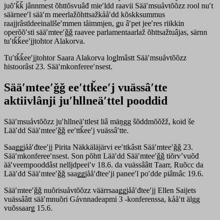
juõʹǩǩ jânnmest õhttõsvuâđ mieʹldd raavii Sääʹmsuåvtõõzz rool nuʹt
säärneeʹl sääʹm meerlažõhttsažkååʹdd kõskksummus
raajjrâstldeeinallšeʹmmen tåimmjen, ǥu âʹpet jeeʹres riikkin
operõõʹsti sääʹmteeʹǧǧ raavee parlamentaarlaž õhttsažtuâjas, särnn
tuʹtǩǩeeʹjjtohtor Alakorva.
Tuʹtǩǩeeʹjjtohtor Saara Alakorva loǥlmâstt Sääʹmsuåvtõõzz
histoorâst 23. Sääʹmkonfereeʹnsest.
Sääʹmteeʹǧǧ eeʹttǩeeʹj vuässâʹtte
aktiivlânji juʹhllneäʹttel pooddid
Sääʹmsuåvtõõzz juʹhllneäʹttlest liâ mäŋgg šõddmõõžž, koid še
Lääʹdd Sääʹmteeʹǧǧ eeʹttǩeeʹj vuässâʹtte.
Saaǥǥjååʹđteeʹjj Pirita Näkkäläjärvi eeʹttkâstt Sääʹmteeʹǧǧ 23.
Sääʹmkonfereeʹnsest. Son põhtt Lääʹdd Sääʹmteeʹǧǧ tiõrvʼvuõđ
ääʹveempooddâst nelljdpeeiʹv 18.6. da vuässââtt Taarr, Ruõcc da
Lääʹdd Sääʹmteeʹǧǧ saaǥǥjååʹđteeʹji paneeʹl poʹdde piâtnâc 19.6.
Sääʹmteeʹǧǧ nuõrisuåvtõõzz väärrsaaǥǥjååʹđteeʹjj Ellen Saijets
vuässââtt sääʹmnuõri Gávnnadeapmi 3 -konferenssa, kååʹtt älgg
vuõssaarǥ 15.6.