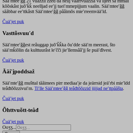
Sääʹmteeʹǧǧ 21 vuäzzliʹžžed da nellj väärrvuäzzla vaʹlljeet säʹmmlai
kõõskâst juõʹǩǩ neelljad eeʹjj tueiʹmmepijjum vaalin. Sääʹmteeʹǧǧ
sååbbar eeʹttkâstt Sääʹmteeʹǧǧ pââimõs mieʹrreemvääʹld.
Čuäʹjet puk
Vasttõsvuuʹd
Sääʹmteeʹǧǧest
reâuggap
juõʹǩǩka
õuʹdde
sääʹm meer
ast
, što
sääʹmǩiõlin da kulttuurâst leʹčči jieʹllemsââʹjj še puäʹđlvest.
Čuäʹjet puk
Ääiʹjpoddsaž
Sääʹmteʹǧǧ mušttal tååimees pirr mediaaʹje da jeärrsid jeäʹrbi mieʹldd
teâđtõõzzivuiʹm.
Tiʹlle Sääʹmteeʹǧǧ teâđtõõzzid jiijjad neʹttpååšta
.
Čuäʹjet puk
Õhttvuõtt-teâđ
Čuäʹjet puk
Ooʒʒ...