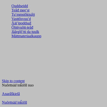
Ouddseidd
Teâđ meeʹst
Tuʹmmstõktuâjj
Vasttõsvuuʹd
Ääiʹjpoddsaž
Õhttvuõtt-teâđ
Jåårǥlõʹtti da tuulk
Mättmateriaalkaupp
Skip to content
Nuõrttsääʹmǩiõll
nuo
Anarâškielâ
Nuõrttsääʹmǩiõll