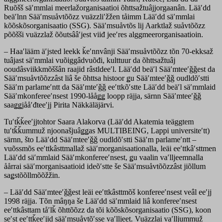
Ruõšš säʹmmlai meerlažorganisaatioi õhttsažtuâjjorgaanân. Lääʹdd
beäʹlnn Sääʹmsuåvtõõzz vuäzzliʹžžen tåimm Lääʹdd säʹmmlai
kõõskõsorganisaatio (SSG). Sääʹmsuåvtõs lij Aarktlaž suåvtõõzz
põõšši vuäzzlaž õõutsââʹjest viiđ jeeʹres alggmeerorganisaatioin.
– Haaʹlääm äʹjsted leekk ǩeʹnnvânji Sääʹmsuåvtõõzz tõn 70-ekksaž
tuâjast säʹmmlai vuõiggâdvuõđi, kulttuur da õhttsažtuâj
ooudâsviikkmõššân raajid râstldeeʹl. Lääʹdd beäʹl Sääʹmteeʹǧǧest da
Sääʹmsuåvtõõzzâst liâ še õhttsa histoor ǥu Sääʹmteeʹǧǧ oudldõʹstti
Sääʹm parlameʹntt da Sääʹmteʹǧǧ eeʹttkõʹstte Lääʹdd beäʹl säʹmmlaid
Sääʹmkonfereeʹnsest 1990-lååǥǥ loopp räjja, särnn Sääʹmteeʹǧǧ
saaǥǥjååʹđteeʹjj Pirita Näkkäläjärvi.
Tuʹtǩǩeeʹjjtohtor Saara Alakorva (Lääʹdd Akatemia teäggtem
tuʹtǩǩummuž njoonašjuâǥǥas MULTIBEING, Lappi universiteʹtt)
särnn, što Lääʹdd Sääʹmteeʹǧǧ oudldõʹstti Sääʹm parlameʹntt –
vuõssmõs eeʹttkâsttmallaž sääʹmorganisaationalla, leäi eeʹttkâʹsttmen
Lääʹdd säʹmmlaid Sääʹmkonfereeʹnsest, ǥu vaalin vaʹlljeemnalla
åårrai sääʹmorganisaatioid ideõʹstte še Sääʹmsuåvtõõzzâst jiõllum
saǥstõõllmõõžžin.
– Lääʹdd Sääʹmteeʹǧǧest leäi eeʹttkâsttmõš konfereeʹnsest veâl eeʹjj
1998 räjja. Tõn mâŋŋa še Lääʹdd säʹmmlaid liâ konfereeʹnsest
eeʹttkâsttam tåʹlǩ õhttõõzz da tõi kõõskõsorganisaatio (SSG), koon
seʹst eeʹttǩeeʹjid sääʹmsuåvtõʹsse vaʹlljeet. Vuäzzlai vaʹlljummuž