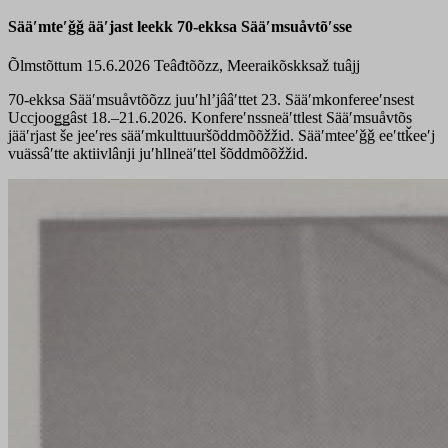
Sääʹmteʹǧǧ ääʹjast leekk 70-ekksa Sääʹmsuåvtõʹsse
Õlmstõttum 15.6.2026
Teâđtõõzz, Meeraikõskksaž tuâjj
70-ekksa Sääʹmsuåvtõõzz juuʹhlʼjââʹttet 23. Sääʹmkonfereeʹnsest
Uccjooǥǥâst 18.–21.6.2026. Konfereʹnssneäʹttlest Sääʹmsuåvtõs
jääʹrjast še jeeʹres sääʹmkulttuuršõddmõõžžid. Sääʹmteeʹǧǧ eeʹttǩeeʹj
vuässâʹtte aktiivlânji juʹhllneäʹttel šõddmõõžžid.