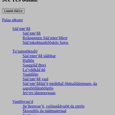
Palaa alkuun
Sääʹmteʹǧǧ
Sääʹmteʹǧǧ
Reâuggmen Sääʹmteeʹǧǧest
Sääʹmkulttuurkõõskõs Sajos
Tuʹmmstõktuâjj
Sääʹmteeʹǧǧ sååbbar
Halltõs
Saaǥǥjååʹđteei
Luʹvddkååʹdd
Vaaldâšm
Sääʹmteʹǧǧ vaal
Sääʹmteʹǧǧlääʹjj meâldlaž õhttsažtåimmam- da
saǥstõõllâmõõlǥtõs
Jeeʹres tåimmorgaan
Vasttõsvuuʹd
Jieʹllemvueʹjj, vuõiggâdvuõtt da pirrõs
Škooultõs da mättmateriaal