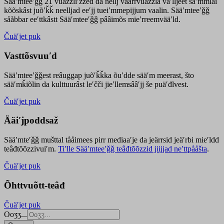
Sääʹmteeʹǧǧ 21 vuäzzliʹžžed da nellj väärrvuäzzla vaʹlljeet säʹmmlai
kõõskâst juõʹǩǩ neelljad eeʹjj tueiʹmmepijjum vaalin. Sääʹmteeʹǧǧ
sååbbar eeʹttkâstt Sääʹmteeʹǧǧ pââimõs mieʹrreemvääʹld.
Čuäʹjet puk
Vasttõsvuuʹd
Sääʹmteeʹǧǧest
reâuggap
juõʹǩǩka
õuʹdde
sääʹm meer
ast
, što
sääʹmǩiõlin da kulttuurâst leʹčči jieʹllemsââʹjj še puäʹđlvest.
Čuäʹjet puk
Ääiʹjpoddsaž
Sääʹmteʹǧǧ mušttal tååimees pirr mediaaʹje da jeärrsid jeäʹrbi mieʹldd
teâđtõõzzivuiʹm.
Tiʹlle Sääʹmteeʹǧǧ teâđtõõzzid jiijjad neʹttpååšta
.
Čuäʹjet puk
Õhttvuõtt-teâđ
Čuäʹjet puk
Ooʒʒ...