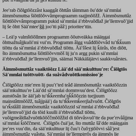
Jeeʹrab čiõlǥtõõzzâst kaaggât õhttân tåimman õuʹdde säʹmmlai
äimmõsmuttsa šiõttlõõvvâmprograamm raajjmõõžž. Äimmõsmuttâz
šiõttlõõvvâmprogramm pukid säʹmmlai äʹrbbvuõđlaž jieʹllemvuõʹjjid
lij še õhtt Sääʹmteeʹǧǧ jooʹtti pââʹj prioriteeʹttin.
– Leäʹp valmštõõllmen prograamm õõutveäkka määŋgai
õhttsažtuâjjkuõiʹmi vuiʹm. Programm âlgg vuâđđõõvvâd tuʹtǩǩuum
tiõttu da säʹmmlai äʹrbbvuõđlaž tiõttu. Ääʹššest lij ǩiirâs, tõn diõtt,
što äimmõsmuttsa šiõttlõõvvmõš lij juʹn argg pukin säʹmmlai
äʹrbbvuõđlaž jieʹllemvuõʹjjin, säärnai Näkkäläjärvi saakkvuârstes.
Äimmõsmuttâz vaaiktõõzz Lääʹdd sääʹmkulttuuʹre: Čiõlǥtõs
Säʹmmlai tuõttvuõtt- da suåvâdvuõttkomissiooʹje
Čiõlǥtõõzz mieʹrren lij puuʹtʼted teâđ äimmõsmuttâz vaaiktõõzzin
sääʹmkulttuuʹre Lääʹdd säʹmmlai dommvuuʹdest. Čiõlǥtõõzz
aunstõsân lie ääiʹjab tuʹtǩǩeemhaʹŋǩǩõõzzin tuejjuum
mainstâttmõõžž, tuâjjpääʹj da tuʹtǩǩeemǩeerjlažvuõtt. Čiõlǥtõs
taʹrǩstââll äimmõsmuttâz vaaiktõõzzid säʹmmlai äʹrbbvuõđlaž
jieʹllemvuõʹjjid da tõid kuulli äʹrbbvuõđlaž tiõttu,
vuõiǥmeâldlažvuõttkõõččmõõžžid di tiõrvâsvuõʹtte da pueʹrrvââjjma
säʹmmlai ǩiõččmest. Čiõlǥtõs čuäʹjat, što muttâz šâʹdde määŋgain
jeeʹres vuuʹdin, da sääʹmkulttuur lij čuuʹt čuõʒʒtõõvvi sââʹjest
äimmõsmuttâz vuâstta. Säʹmmlai jieʹllempirrõs da äimmõs lie