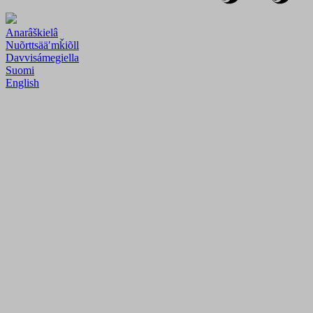
Anarâškielâ
Nuõrttsääʹmǩiõll
Davvisámegiella
Suomi
English