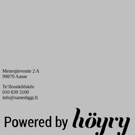
Menesjärventie 2 A
99870 Aanar
Teʹlfoonkõõskõs
010 839 3100
info@samediggi.fi
Digi- ja mainostoimisto Höyry Rovaniemi ja Oulu