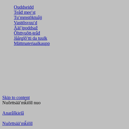
Ouddseidd
Teâđ meeʹst
Tuʹmmstõktuâjj
Vasttõsvuuʹd
Ääiʹjpoddsaž
Õhttvuõtt-teâđ
Jåårǥlõʹtti da tuulk
Mättmateriaalkaupp
Skip to content
Nuõrttsääʹmǩiõll
nuo
Anarâškielâ
Nuõrttsääʹmǩiõll