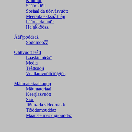
Kulttuur
Sääʹmǩiõll
Sosiaal da tiõrvâsvuõtt
Meeraikõskksaž tuâjj
Päärna da nuõr
Haʹŋǩǩõõzz
Ääiʹjpoddsaž
Šõddmõõžž
Õhttvuõtt-teâđ
Laasktemteâđ
Media
Teâttsuõjj
Vuällamvuõttčiõlǥtõs
Mättmateriaalkaupp
Mättmateriaal
Ǩeerjlažvuõtt
Siõr
Jiõnn- da videoruâkk
Tiõddumouddaz
Määusteʹmes digiouddaz