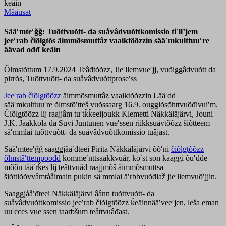
ǩeäin
Mååusat
Sääʹmteʹǧǧ: Tuõttvuõtt- da suåvâdvuõttkomissio tiʹllʼjem
jeeʹrab čiõlǥtõs äimmõsmuttâz vaaiktõõzzin sääʹmkulttuuʹre
äävad ođđ ǩeäin
Õlmstõttum 17.9.2024
Teâđtõõzz, Jieʹllemvueʹjj, vuõiggâdvuõtt da
pirrõs, Tuõttvuõtt- da suåvâdvuõttproseʹss
Jeeʹrab čiõlǥtõõzz
äimmõsmuttâz vaaiktõõzzin Lääʹdd
sääʹmkulttuuʹre õlmstõʹtteš vuõssaarǥ 16.9. ougglõsõhttvuõđivuiʹm.
Čiõlǥtõõzz lij raajjâm tuʹtǩǩeeijoukk Klemetti Näkkäläjärvi, Jouni
J.K. Jaakkola da Suvi Juntunen vueʹssen riikksuåvtõõzz šiõtteem
säʹmmlai tuõttvuõtt- da suåvâdvuõttkomissio tuâjast.
Sääʹmteeʹǧǧ saaǥǥjååʹđteei Pirita Näkkäläjärvi õõʹni
čiõlǥtõõzz
õlmstâʹttempoodd
kommeʹnttsaakkvuâr, koʹst son kaaggi õuʹdde
mõõn tääʹrǩes lij teâttvuâđ raajjmõš äimmõsmuttsa
šiõttlõõvvâmtååimain pukin säʹmmlai äʹrbbvuõđlaž jieʹllemvuõʹjjin.
Saaǥǥjååʹđteei Näkkäläjärvi âânn tuõttvuõtt- da
suåvâdvuõttkomissio jeeʹrab čiõlǥtõõzz ǩeäinnääʹveeʹjen, leša eman
uuʹcces vueʹssen taarbšum teâttvuâđast.