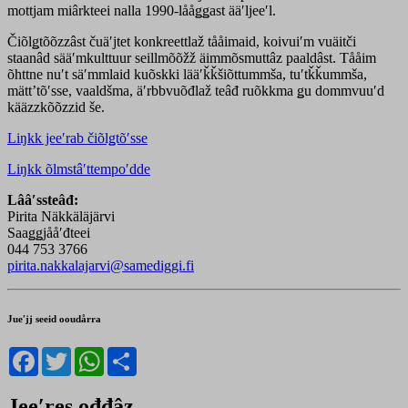
mottjam miârkteei nalla 1990-lååǥǥast ääʹljeeʹl.
Čiõlǥtõõzzâst čuäʹjtet konkreettlaž tååimaid, koivuiʹm vuäitči
staanâd sääʹmkulttuur seillmõõžž äimmõsmuttâz paaldâst. Tååim
õhttne nuʹt säʹmmlaid kuõskki lääʹǩǩšiõttummša, tuʹtǩǩummša,
mättʼtõʹsse, vaaldšma, äʹrbbvuõđlaž teâđ ruõkkma ǥu dommvuuʹd
kääzzkõõzzid še.
Liŋkk jeeʹrab čiõlǥtõʹsse
Liŋkk õlmstâʹttempoʹdde
Lââʹssteâđ:
Pirita Näkkäläjärvi
Saaǥǥjååʹđteei
044 753 3766
pirita.nakkalajarvi@samediggi.fi
Jueʹjj seeid ooudårra
Facebook
Twitter
WhatsApp
Share
Jeeʹres ođđâz