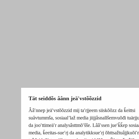
Tät seiddõs âânn jeäʹvstõõzzid
Ââʹnnep jeäʹvstõõzzid mij taʹrjjeem siiskõõzz da ǩeittsi
suåvtummša, sosiaalʼlaž media jiijjâsnallšemvuõđi tuärj
da jooʹttimeäʹr analysâsttmõʹšše. Lââʹssen jueʹǩǩep sosia
media, ǩeeitas-sueʹrj da analytikksueʹrj õhttsažtuâjjkuõiʹ