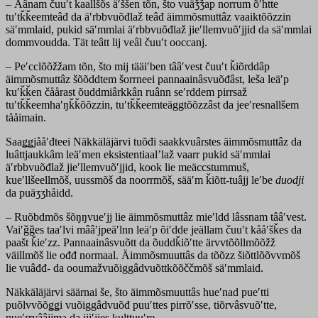
– Âânam čuuʹt kaallšõs äʹššen tõn, što vuäǯǯap norrum õʹhtte
tuʹtǩǩeemteâđ da äʹrbbvuõđlaž teâđ äimmõsmuttâz vaaiktõõzzin
säʹmmlaid, pukid säʹmmlai äʹrbbvuõđlaž jieʹllemvuõʹjjid da säʹmmlai
dommvoudda. Tät teâtt lij veâl čuuʹt ooccanj.
– Peʹcclõõžžam tõn, što mij tääiʹben tââʹvest čuuʹt ǩiõrddâp
äimmõsmuttâz šõõddtem šorrneei pannaainâsvuõđâst, leša leäʹp
kuʹǩǩen čåårast õuddmiârkkân ruânn seʹrddem pirrsaž
tuʹtǩǩeemhaʹŋǩǩõõzzin, tuʹtǩǩeemteäggtõõzzâst da jeeʹresnallšem
tååimain.
Saaǥǥjååʹđteei Näkkäläjärvi tuõđi saakkvuârstes äimmõsmuttâz da
luâttjaukkâm leäʹmen eksistentiaalʼlaž vaarr pukid säʹmmlai
äʹrbbvuõđlaž jieʹllemvuõʹjjid, kook lie meäccstummuš,
kueʹllšeellmõš, uussmõš da noorrmõš, sääʹm ǩiõtt-tuâjj leʹbe
duodji
da puäʒʒhåidd.
– Ruõbdmõs šõŋŋvueʹjj lie äimmõsmuttâz mieʹldd lâssnam tââʹvest.
Vaiʹǧǧes taaʹlvi mââʹjpeäʹlnn leäʹp õiʹdde jeällam čuuʹt kååʹšǩes da
paašt ǩieʹzz. Pannaainâsvuõtt da õuddǩiõʹtte ärvvtõõllmõõžž
väillmõš lie ođđ normaal. Äimmõsmuuttâs da tõõzz šiõttlõõvvmõš
lie vuâđđ- da ooumažvuõiggâdvuõttkõõččmõš säʹmmlaid.
Näkkäläjärvi säärnai še, što äimmõsmuuttâs hueʹnad pueʹtti
puõlvvõõǥǥi vuõiggâdvuõđ puuʹttes pirrõʹsse, tiõrvâsvuõʹtte,
pueʹrrvââjjma da jiiʹjjes kulttuuʹre.