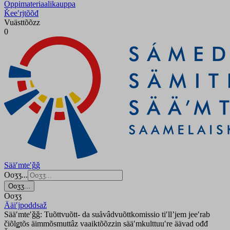
Oppimateriaalikauppa
Ǩeeʹrjtõõđ
Vuästtõõzz
0
Sääʹmteʹǧǧ
Ooʒʒ...
Ooʒʒ...
Ooʒʒ
Ääiʹjpoddsaž
Sääʹmteʹǧǧ: Tuõttvuõtt- da suåvâdvuõttkomissio tiʹllʼjem jeeʹrab
čiõlǥtõs äimmõsmuttâz vaaiktõõzzin sääʹmkulttuuʹre äävad ođđ