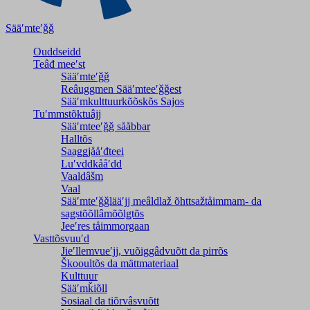
Sääʹmteʹǧǧ
Ouddseidd
Teâđ meeʹst
Sääʹmteʹǧǧ
Reâuggmen Sääʹmteeʹǧǧest
Sääʹmkulttuurkõõskõs Sajos
Tuʹmmstõktuâjj
Sääʹmteeʹǧǧ sååbbar
Halltõs
Saaǥǥjååʹđteei
Luʹvddkååʹdd
Vaaldâšm
Vaal
Sääʹmteʹǧǧlääʹjj meâldlaž õhttsažtåimmam- da
saǥstõõllâmõõlǥtõs
Jeeʹres tåimmorgaan
Vasttõsvuuʹd
Jieʹllemvueʹjj, vuõiggâdvuõtt da pirrõs
Škooultõs da mättmateriaal
Kulttuur
Sääʹmǩiõll
Sosiaal da tiõrvâsvuõtt