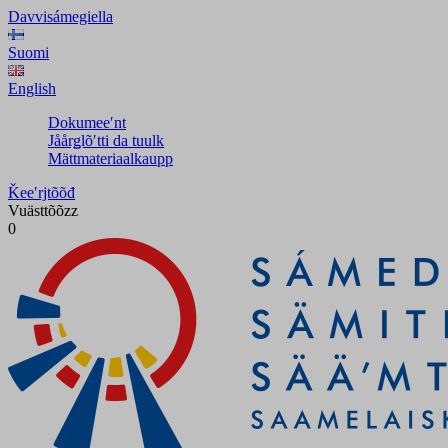
Davvisámegiella
Suomi
English
Dokumeeʹnt
Jåårǥlõʹtti da tuulk
Mättmateriaalkaupp
Ǩeeʹrjtõõđ
Vuästtõõzz
0