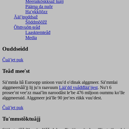
Meeraikõskksaž tuâjj
Päärna da nuõr
Haʹŋǩǩõõzz
Ääiʹjpoddsaž
Šõddmõõžž
Õhttvuõtt-teâđ
Laasktemteâđ
Media
Ouddseidd
Čuäʹjet puk
Teâđ meeʹst
Säʹmmla liâ Euroopp unioon vuuʹd oʹdinak alggmeer. Säʹmmlai
alggmeersââʹjj lij juʹn raavuum
Lääʹdd vuâđđlääʹjjest
. Nuʹt 6
proseeʹnt veeʹzz maaiʹlm naroodâst leʹbe 476 miljoon oummu koʹlle
alggmeeraid. Alggmeer jeäʹlle 90 jeeʹres riikk vuuʹdest.
Čuäʹjet puk
Tuʹmmstõktuâjj