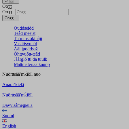
Ooʒʒ...
Ooʒʒ
Ooʒʒ...
Ooʒʒ...
Ouddseidd
Teâđ meeʹst
Tuʹmmstõktuâjj
Vasttõsvuuʹd
Ääiʹjpoddsaž
Õhttvuõtt-teâđ
Jåårǥlõʹtti da tuulk
Mättmateriaalkaupp
Nuõrttsääʹmǩiõll
nuo
Anarâškielâ
Nuõrttsääʹmǩiõll
Davvisámegiella
Suomi
English