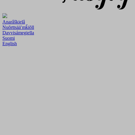
Anarâškielâ
Nuõrttsääʹmǩiõll
Davvisámegiella
Suomi
English