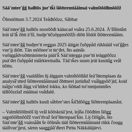
Sääʹmteeʹǧǧ halltõs jueʹtǩi šiõtteemtååimai valmštõõllmõõžž
Õlmstõttum 3.7.2024
Teâđtõõzz, Såbbar
Sääʹmteeʹǧǧ halltõs noorõõđi kääucad vuâra 25.6.2024. Äʹššliistâst
leäi tåʹlǩ õhtt äʹšš, budjeʹttčuõppmõõžži diõtt šõddi šiõtteemtååim.
Sääʹmteeʹǧǧ budjeeʹtt eeǥǥas 2025 ääiǥat čuõppâd riikktääl vaiʹǧǧes
vueʹjj diõtt. Tän mõõneeʹst tieʹđet, što aainâs
vuõiggâdvuõttministeria pääiʹǩ Sääʹmtegga pueʹtti teäggtõõzz
puäʹđet čuõppâd miârkteeinalla. Tääʹrǩes suum jeät kuuitâǥ veâl
tiõttu.
Sääʹmteeʹǧǧ vaaldâšm lij älggam valmštõõllâd šeäʹšttemplaan da
analysâʹstted šiõtteemtååimaid õhttneei juriidlaž vuâlggsõõʹjid, koid
tuâjjuʹvddi âlgg väʹldded lokku, ko šiõttad toiʹmmjummšes
tällõõzzlaž määinai vuâđald.
Sääʹmteeʹǧǧ halltõs kuuli såbbreʹstes ǩičldõõǥǥ šiõtteemplaanâst.
– Valmštõõllmõš lij veâl kõõskrääʹjest, leâša čõõđtim šiõǥǥ
saǥstõõllmõõžž vueiʹtlvaž šeäʹšttempaaiʹǩin. Lij čiõlǥâs, što
Sääʹmteʹǧǧ vuässââtt še õõlmâs tääl šiõtteemtååimaid riikk čougg
täällvueʹjjest, särnn saaǥǥjååʹđteei Pirita Näkkäläjärvi.