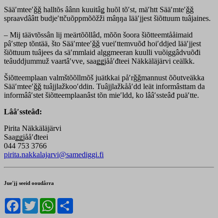
Sääʹmteeʹǧǧ halltõs âânn kuuitâǥ huõl tõʹst, mäʹhtt Sääʹmteʹǧǧ
spraavdââtt budjeʹttčuõppmõõžži mâŋŋa lääʹjjest šiõttuum tuâjaines.
– Mij täävtõssân lij meärtõõllâd, mõõn šoora šiõtteemtååimaid
pâʹsttep tõntää, što Sääʹmteeʹǧǧ vueiʹttemvuõđ hoiʹddjed lääʹjjest
šiõttuum tuâjees da säʹmmlaid alggmeeran kuulli vuõiggâdvuõđi
teâuddjummuž vaartâʹvve, saaǥǥjååʹđteei Näkkäläjärvi ceälkk.
Šiõtteemplaan valmštõõllmõš juätkkai påʹrǧǧmannust õõutveäkka
Sääʹmteeʹǧǧ tuâjjlažkooʹddin. Tuâjjlažkååʹdd leät informâsttam da
informââʹstet šiõtteemplaanâst tõn mieʹldd, ko lââʹssteâđ puäʹtte.
Lââʹssteâđ:
Pirita Näkkäläjärvi
Saaǥǥjååʹđteei
044 753 3766
pirita.nakkalajarvi@samediggi.fi
Jueʹjj seeid ooudårra
Facebook
Twitter
WhatsApp
Share