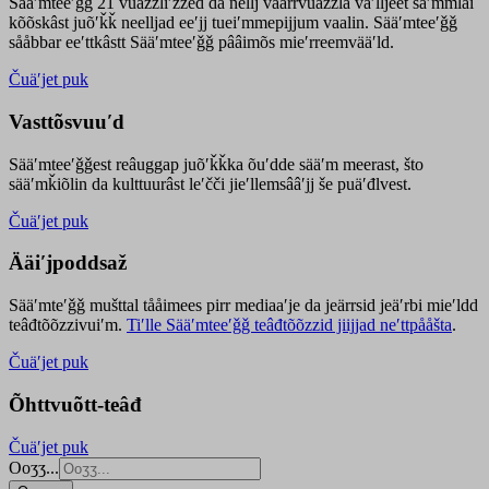
Sääʹmteeʹǧǧ 21 vuäzzliʹžžed da nellj väärrvuäzzla vaʹlljeet säʹmmlai
kõõskâst juõʹǩǩ neelljad eeʹjj tueiʹmmepijjum vaalin. Sääʹmteeʹǧǧ
sååbbar eeʹttkâstt Sääʹmteeʹǧǧ pââimõs mieʹrreemvääʹld.
Čuäʹjet puk
Vasttõsvuuʹd
Sääʹmteeʹǧǧest
reâuggap
juõʹǩǩka
õuʹdde
sääʹm meer
ast
, što
sääʹmǩiõlin da kulttuurâst leʹčči jieʹllemsââʹjj še puäʹđlvest.
Čuäʹjet puk
Ääiʹjpoddsaž
Sääʹmteʹǧǧ mušttal tååimees pirr mediaaʹje da jeärrsid jeäʹrbi mieʹldd
teâđtõõzzivuiʹm.
Tiʹlle Sääʹmteeʹǧǧ teâđtõõzzid jiijjad neʹttpååšta
.
Čuäʹjet puk
Õhttvuõtt-teâđ
Čuäʹjet puk
Ooʒʒ...