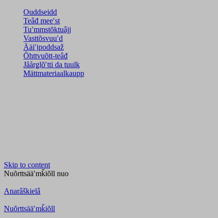
Ouddseidd
Teâđ meeʹst
Tuʹmmstõktuâjj
Vasttõsvuuʹd
Ääiʹjpoddsaž
Õhttvuõtt-teâđ
Jåårǥlõʹtti da tuulk
Mättmateriaalkaupp
Skip to content
Nuõrttsääʹmǩiõll
nuo
Anarâškielâ
Nuõrttsääʹmǩiõll