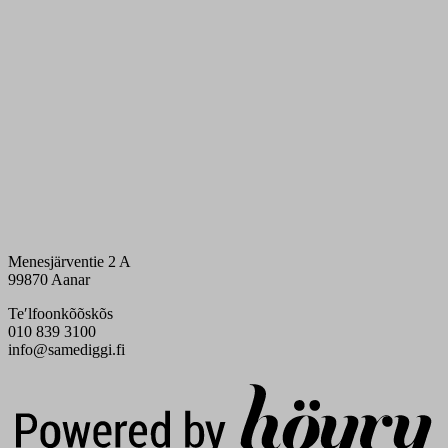
Menesjärventie 2 A
99870 Aanar
Teʹlfoonkõõskõs
010 839 3100
info@samediggi.fi
Digi- ja mainostoimisto Höyry Rovaniemi ja Oulu