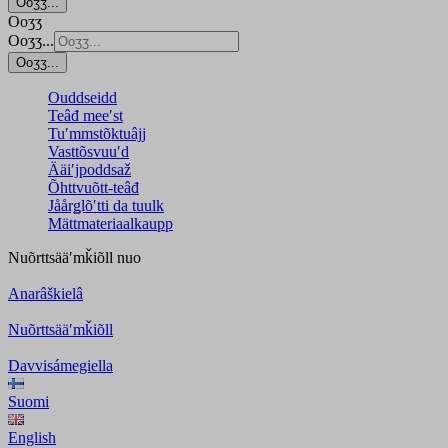
Ooʒʒ...
Ooʒʒ
Ooʒʒ...
Ooʒʒ...
Ouddseidd
Teâđ meeʹst
Tuʹmmstõktuâjj
Vasttõsvuuʹd
Ääiʹjpoddsaž
Õhttvuõtt-teâđ
Jåårǥlõʹtti da tuulk
Mättmateriaalkaupp
Nuõrttsääʹmǩiõll
nuo
Anarâškielâ
Nuõrttsääʹmǩiõll
Davvisámegiella
Suomi
English