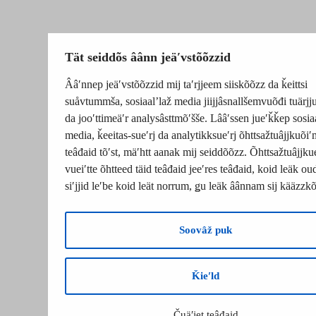
Tät seiddõs âânn jeäʹvstõõzzid
Ââʹnnep jeäʹvstõõzzid mij taʹrjjeem siiskõõzz da ǩeittsi
suåvtummša, sosiaalʼlaž media jiijjâsnallšemvuõđi tuärj
da jooʹttimeäʹr analysâsttmõʹšše. Lââʹssen jueʹǩǩep sosia
media, ǩeeitas-sueʹrj da analytikksueʹrj õhttsažtuâjjkuõiʹ
teâđaid tõʹst, mäʹhtt aanak mij seiddõõzz. Õhttsažtuâjjku
vueiʹtte õhtteed täid teâđaid jeeʹres teâđaid, koid leäk o
siʹjjid leʹbe koid leät norrum, ǥu leäk âânnam sij kääzzk
Soovâž puk
Ǩieʹld
Čuäʹjet teâđaid