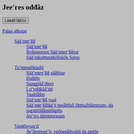
Jeeʹres ođđâz
Palaa alkuun
Sääʹmteʹǧǧ
Sääʹmteʹǧǧ
Reâuggmen Sääʹmteeʹǧǧest
Sääʹmkulttuurkõõskõs Sajos
Tuʹmmstõktuâjj
Sääʹmteeʹǧǧ sååbbar
Halltõs
Saaǥǥjååʹđteei
Luʹvddkååʹdd
Vaaldâšm
Sääʹmteʹǧǧ vaal
Sääʹmteʹǧǧlääʹjj meâldlaž õhttsažtåimmam- da
saǥstõõllâmõõlǥtõs
Jeeʹres tåimmorgaan
Vasttõsvuuʹd
Jieʹllemvueʹjj, vuõiggâdvuõtt da pirrõs