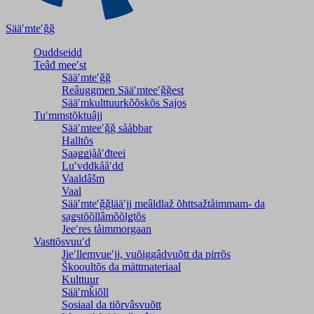
Sääʹmteʹǧǧ
Ouddseidd
Teâđ meeʹst
Sääʹmteʹǧǧ
Reâuggmen Sääʹmteeʹǧǧest
Sääʹmkulttuurkõõskõs Sajos
Tuʹmmstõktuâjj
Sääʹmteeʹǧǧ sååbbar
Halltõs
Saaǥǥjååʹđteei
Luʹvddkååʹdd
Vaaldâšm
Vaal
Sääʹmteʹǧǧlääʹjj meâldlaž õhttsažtåimmam- da
saǥstõõllâmõõlǥtõs
Jeeʹres tåimmorgaan
Vasttõsvuuʹd
Jieʹllemvueʹjj, vuõiggâdvuõtt da pirrõs
Škooultõs da mättmateriaal
Kulttuur
Sääʹmǩiõll
Sosiaal da tiõrvâsvuõtt