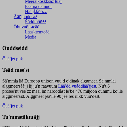
Meeraikõskksaž tuâjj
Päärna da nuõr
Haʹŋǩǩõõzz
Ääiʹjpoddsaž
Šõddmõõžž
Õhttvuõtt-teâđ
Laasktemteâđ
Media
Ouddseidd
Čuäʹjet puk
Teâđ meeʹst
Säʹmmla liâ Euroopp unioon vuuʹd oʹdinak alggmeer. Säʹmmlai
alggmeersââʹjj lij juʹn raavuum
Lääʹdd vuâđđlääʹjjest
. Nuʹt 6
proseeʹnt veeʹzz maaiʹlm naroodâst leʹbe 476 miljoon oummu koʹlle
alggmeeraid. Alggmeer jeäʹlle 90 jeeʹres riikk vuuʹdest.
Čuäʹjet puk
Tuʹmmstõktuâjj