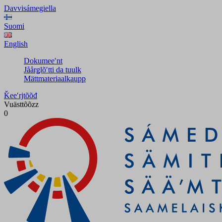
Davvisámegiella
Suomi
English
Dokumeeʹnt
Jåårǥlõʹtti da tuulk
Mättmateriaalkaupp
Ǩeeʹrjtõõđ
Vuästtõõzz
0