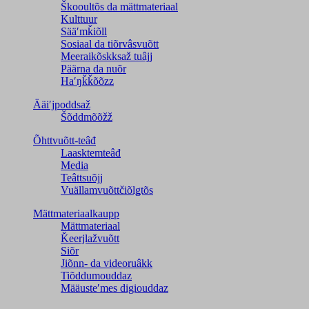
Škooultõs da mättmateriaal
Kulttuur
Sääʹmǩiõll
Sosiaal da tiõrvâsvuõtt
Meeraikõskksaž tuâjj
Päärna da nuõr
Haʹŋǩǩõõzz
Ääiʹjpoddsaž
Šõddmõõžž
Õhttvuõtt-teâđ
Laasktemteâđ
Media
Teâttsuõjj
Vuällamvuõttčiõlǥtõs
Mättmateriaalkaupp
Mättmateriaal
Ǩeerjlažvuõtt
Siõr
Jiõnn- da videoruâkk
Tiõddumouddaz
Määusteʹmes digiouddaz