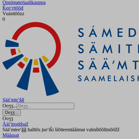
Oppimateriaalikauppa
Ǩeeʹrjtõõđ
Vuästtõõzz
0
Sääʹmteʹǧǧ
Ooʒʒ...
Ooʒʒ...
Ooʒʒ
Ääiʹjpoddsaž
Sääʹmteeʹǧǧ halltõs jueʹtǩi šiõtteemtååimai valmštõõllmõõžž
Mååusat