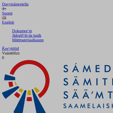
Davvisámegiella
Suomi
English
Dokumeeʹnt
Jåårǥlõʹtti da tuulk
Mättmateriaalkaupp
Ǩeeʹrjtõõđ
Vuästtõõzz
0