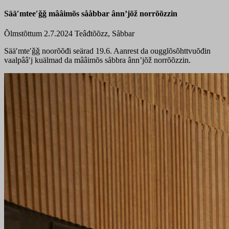
Sääʹmteeʹǧǧ mââimõs sååbbar ânnʼjõž norrõõzzin
Õlmstõttum 2.7.2024
Teâđtõõzz, Såbbar
Sääʹmteʹǧǧ noorõõđi seärad 19.6. Aanrest da ougglõsõhttvuõđin
vaalpââʹj kuälmad da mââimõs såbbra ânnʼjõž norrõõzzin.