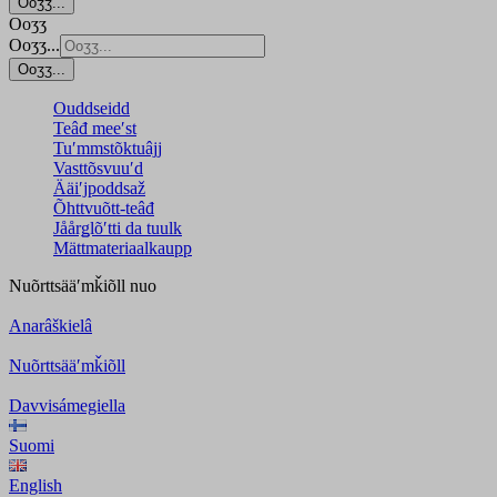
Ooʒʒ...
Ooʒʒ
Ooʒʒ...
Ooʒʒ...
Ouddseidd
Teâđ meeʹst
Tuʹmmstõktuâjj
Vasttõsvuuʹd
Ääiʹjpoddsaž
Õhttvuõtt-teâđ
Jåårǥlõʹtti da tuulk
Mättmateriaalkaupp
Nuõrttsääʹmǩiõll
nuo
Anarâškielâ
Nuõrttsääʹmǩiõll
Davvisámegiella
Suomi
English