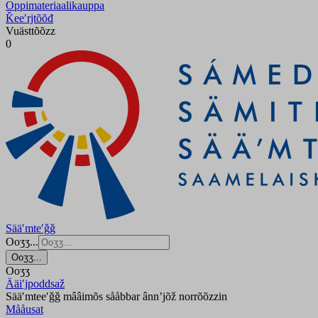
Oppimateriaalikauppa
Ǩeeʹrjtõõđ
Vuästtõõzz
0
Sääʹmteʹǧǧ
Ooʒʒ...
Ooʒʒ...
Ooʒʒ
Ääiʹjpoddsaž
Sääʹmteeʹǧǧ mââimõs sååbbar ânnʼjõž norrõõzzin
Mååusat