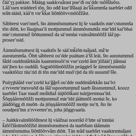
čääʹʒʒ pakkne. Määŋg saakkvuârast pueʹđi ouʹdde ruõššluõss.
Lââʹssen teäddeeš tõn, što ođđ kueʹllšlaaji äuʹǩǩummša taarbšet ođđ
teâtt-tääid, kååʹtt vieʹǩǩat šiõttlõõvvmõõžžâst.
Såbbrest vueiʹnneš, što äimmõsmuttsest lij še vaaiktõs mieʹcstummša
tõn diõtt, ko šlaajjnaaʹli mottjummuš äimmõsmuttâz mieʹldd kaiʹbbai
mieʹcstummuž šiõttummuž da säʹmmlai vuässâttmõõžž lååʹpp-
proseeʹssid.
Äimmõsmuttsest lij vaaiktõs še sääʹmǩiõtt-tuâjaid, mâʹte
aunstummša. Õhtt såbbrest ouʹdde puättam äʹšš leäi, što aunstummuš
šâdd ouddmiârkkân kaammisuõiʹni vueʹzzeld ânnʼjõžääiʹj jiânnai
ääiʹjben ko ouddâl. Saǥstõõllmõõžžin peäggteš še äimmõsmuttâz
vaaiktõõzz tiiuʹrid di tõn mieʹldd muõʹrjid da tõi uussmõʹšše.
Puäʒʒhååid vueʹzzeld kaʹǧǧeš ouʹdde ouddmiârkkân taaʹlvi
aʹrvveeteʹmesvuõđ da lââʹsspoortummuž taarb lâssnummuž, koozz
taarbšet Taar maall meâldlaž ääjtõõlǩani tuärjjeemnaaʹlid.
Šõŋŋåårrmõõžži mottjummuž mieʹldd jååttmõš mottai še, ko
jååđõõǥǥ di muõtt- da jiõŋŋåårrmõõžž mottje nuʹtt, što lie
ooudpeäʹlnn aʹrvveeteeʹm, joba jiõggvaarla.
– Juätkkvalmštõõllmest lij vääžnai noorrâd õʹhtte säʹmmlai
ǩiõččlâsttmõõžžid äimmõsmuttsest da taarbšum tååimain
äimmõsmuttsa šiõttlõõvvâm diõtt. Tän teâđ taarbšet vaaiktemtuâjast