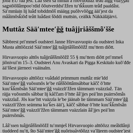
joba EU rääʹjest. Lââʹssen säʹmmlai äʹrbbvuõđlaž teâđ âlgg vuäǯǯad
saǥstõõllâmpooʹrdid õõutverddsiʹžžen tuʹtǩǩuum teâđ paaldâst.
Säʹmmlain lij luâđ tobddmõš määŋg puõlvvõõǥǥ ääiʹjest da
mââimõsǩiõđ teâtt luâđast šõddi muttsin, ceälkk Näkkäläjärvi.
Muttâz Sääʹmteeʹǧǧ tuâjjriâššmõʹšše
Såbbrest priʹmmeš oudsteei Janne Hirvasvuopio da oudsteei Inka
Musta alttõõzzid Sääʹmteeʹǧǧ tuâjjriâššmõõžž muʹttem diõtt.
Hirvasvuopio alttõs tuâjjriâššmõõžž 55 § muʹttem diõtt priʹmmeš
jiõnivuiʹm 15–3. Oudsteei Anu Avaskari da Pigga Keskitalo kuõʹđđe
ääʹššest järrneei vuäinalm.
Hirvasvuopio alttõõzz vuâđald primmum muttâz mieʹldd
Sääʹmteeʹǧǧ vuõssmõs leʹbe riâššõõttâmsåbbar kåčč õʹhtte
kuuʹǩǩmõsân Sääʹmteeʹǧǧ vuäzzliʹžžen tåimmam vuäzzlaž. Tän
räjja vuõssmõs såbbar lij kåččam õʹhtte ââʹjjes peäʹlnn puärrsõmâs
vuäzzlaž. Jõs kueʹhtt vuäzzla leʹbe jäänab lie tåimmam Sääʹmteeʹǧǧ
vuäzzliʹžžen seämma kuʹǩes ääiʹj, kåčč såbbar õʹhtte kuuʹǩǩmõsân
Sääʹmteeʹǧǧ vuäzzliʹžžen tåimmam vuäzzlain ââʹjjes peäʹlnn
puärrsõmâs.
Lââʹssen tuâjjriâššmõõžž tuʹmmješ Hirvasvuopio alttõõzz meâldlânji
tiuddeed nuʹtt, što Sääʹmteeʹǧǧ nuõrisuåvtõõzz vaʹlljeem oudsteeʹjest