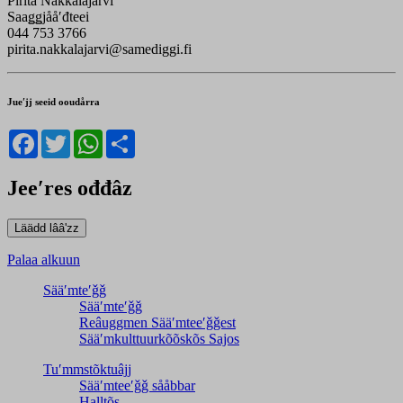
Pirita Näkkäläjärvi
Saaǥǥjååʹđteei
044 753 3766
pirita.nakkalajarvi@samediggi.fi
Jueʹjj seeid ooudårra
Facebook
Twitter
WhatsApp
Share
Jeeʹres ođđâz
Palaa alkuun
Sääʹmteʹǧǧ
Sääʹmteʹǧǧ
Reâuggmen Sääʹmteeʹǧǧest
Sääʹmkulttuurkõõskõs Sajos
Tuʹmmstõktuâjj
Sääʹmteeʹǧǧ sååbbar
Halltõs