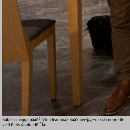
Såbbar mâŋŋa pääiʹǩ âʹlnn leämmaž Sääʹmteeʹǧǧ vuäzzla noorõʹtte
veâl õhttsažsnimldõʹǩǩe.