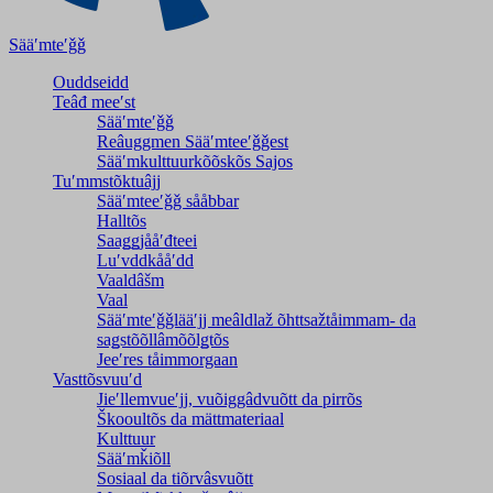
Sääʹmteʹǧǧ
Ouddseidd
Teâđ meeʹst
Sääʹmteʹǧǧ
Reâuggmen Sääʹmteeʹǧǧest
Sääʹmkulttuurkõõskõs Sajos
Tuʹmmstõktuâjj
Sääʹmteeʹǧǧ sååbbar
Halltõs
Saaǥǥjååʹđteei
Luʹvddkååʹdd
Vaaldâšm
Vaal
Sääʹmteʹǧǧlääʹjj meâldlaž õhttsažtåimmam- da
saǥstõõllâmõõlǥtõs
Jeeʹres tåimmorgaan
Vasttõsvuuʹd
Jieʹllemvueʹjj, vuõiggâdvuõtt da pirrõs
Škooultõs da mättmateriaal
Kulttuur
Sääʹmǩiõll
Sosiaal da tiõrvâsvuõtt