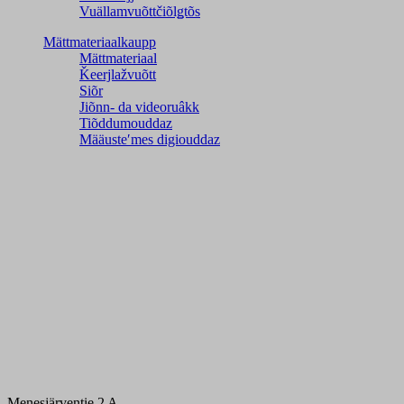
Vuällamvuõttčiõlǥtõs
Mättmateriaalkaupp
Mättmateriaal
Ǩeerjlažvuõtt
Siõr
Jiõnn- da videoruâkk
Tiõddumouddaz
Määusteʹmes digiouddaz
Menesjärventie 2 A