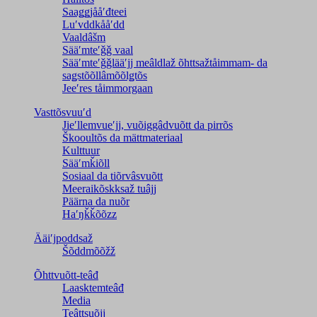
Saaǥǥjååʹđteei
Luʹvddkååʹdd
Vaaldâšm
Sääʹmteʹǧǧ vaal
Sääʹmteʹǧǧlääʹjj meâldlaž õhttsažtåimmam- da
saǥstõõllâmõõlǥtõs
Jeeʹres tåimmorgaan
Vasttõsvuuʹd
Jieʹllemvueʹjj, vuõiggâdvuõtt da pirrõs
Škooultõs da mättmateriaal
Kulttuur
Sääʹmǩiõll
Sosiaal da tiõrvâsvuõtt
Meeraikõskksaž tuâjj
Päärna da nuõr
Haʹŋǩǩõõzz
Ääiʹjpoddsaž
Šõddmõõžž
Õhttvuõtt-teâđ
Laasktemteâđ
Media
Teâttsuõjj