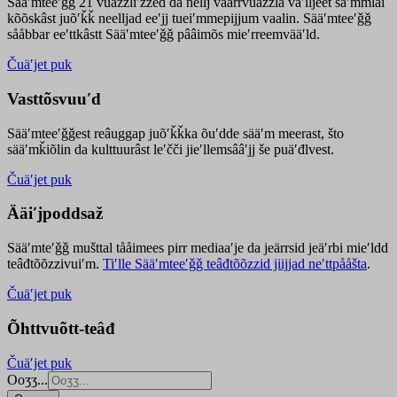
Sääʹmteeʹǧǧ 21 vuäzzliʹžžed da nellj väärrvuäzzla vaʹlljeet säʹmmlai
kõõskâst juõʹǩǩ neelljad eeʹjj tueiʹmmepijjum vaalin. Sääʹmteeʹǧǧ
sååbbar eeʹttkâstt Sääʹmteeʹǧǧ pââimõs mieʹrreemvääʹld.
Čuäʹjet puk
Vasttõsvuuʹd
Sääʹmteeʹǧǧest
reâuggap
juõʹǩǩka
õuʹdde
sääʹm meer
ast
, što
sääʹmǩiõlin da kulttuurâst leʹčči jieʹllemsââʹjj še puäʹđlvest.
Čuäʹjet puk
Ääiʹjpoddsaž
Sääʹmteʹǧǧ mušttal tååimees pirr mediaaʹje da jeärrsid jeäʹrbi mieʹldd
teâđtõõzzivuiʹm.
Tiʹlle Sääʹmteeʹǧǧ teâđtõõzzid jiijjad neʹttpååšta
.
Čuäʹjet puk
Õhttvuõtt-teâđ
Čuäʹjet puk
Ooʒʒ...