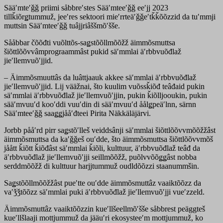
Sääʹmteʹǧǧ priimi såbbreʹstes Sääʹmteeʹǧǧ eeʹjj 2023
tillǩiõrǥtummuž, jeeʹres sektoori mieʹrrteäʹǧǧeʹtǩǩõõzzid da tuʹmmji
muttsin Sääʹmteeʹǧǧ tuâjjriâššmõʹšše.
Sååbbar čõõđti vuõlttõs-saǥstõõllmõõžž äimmõsmuttsa
šiõttlõõvvâmprograammâst pukid säʹmmlai äʹrbbvuõđlaž
jieʹllemvuõʹjjid.
– Äimmõsmuuttâs da luâttjaauk akkee säʹmmlai äʹrbbvuõđlaž
jieʹllemvuõʹjjid. Lij vääžnai, što kuulim vuõssǩiõđ teâđaid pukin
säʹmmlai äʹrbbvuõđlaž jieʹllemvuõʹjjin, pukin ǩiõlljooukin, pukin
sääʹmvuuʹd kooʹddi vuuʹdin di sääʹmvuuʹd åålǥpeäʹlnn, särnn
Sääʹmteeʹǧǧ saaǥǥjååʹđteei Pirita Näkkäläjärvi.
Jorbb pååʹrd pirr saǥstõʹlleš veiddsânji säʹmmlai šiõttlõõvvmõõžžâst
äimmõsmuttsa da kaʹǧǧeš ouʹdde, što äimmõsmuttsa šiõttlõõvvmõš
jåått ǩiõtt ǩiõđâst säʹmmlai ǩiõli, kulttuur, äʹrbbvuõđlaž teâđ da
äʹrbbvuõđlaž jieʹllemvuõʹjji seillmõõžž, puõlvvõõǥǥâst nobba
serddmõõžž di kulttuur harjjtummuž oudldõõzzi staanummšin.
Saǥstõõllmõõžžâst pueʹtte ouʹdde äimmõsmuttâz vaaiktõõzz da
vaʹǯǯtõõzz säʹmmlai puki äʹrbbvuõđlaž jieʹllemvuõʹjji vueʹzzeld.
Äimmõsmuttâz vaaiktõõzzin kueʹllšeellmõʹšše såbbrest peäggteš
kueʹllšlaaji mottjummuž da jääuʹri ekosysteeʹm mottjummuž, ko