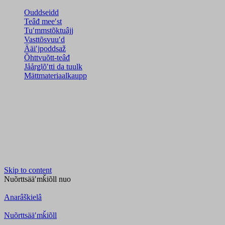
Ouddseidd
Teâđ meeʹst
Tuʹmmstõktuâjj
Vasttõsvuuʹd
Ääiʹjpoddsaž
Õhttvuõtt-teâđ
Jåårǥlõʹtti da tuulk
Mättmateriaalkaupp
Skip to content
Nuõrttsääʹmǩiõll
nuo
Anarâškielâ
Nuõrttsääʹmǩiõll