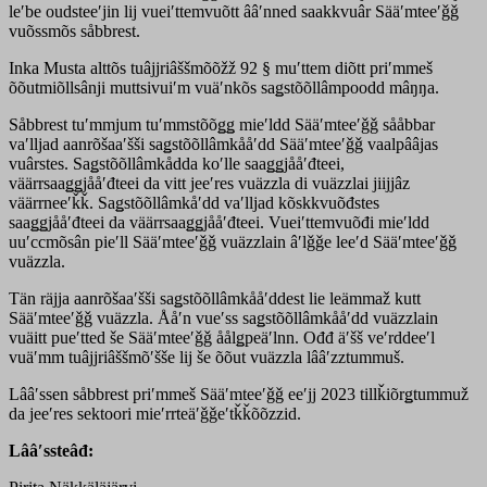
leʹbe oudsteeʹjin lij vueiʹttemvuõtt ââʹnned saakkvuâr Sääʹmteeʹǧǧ
vuõssmõs såbbrest.
Inka Musta alttõs tuâjjriâššmõõžž 92 § muʹttem diõtt priʹmmeš
õõutmiõllsânji muttsivuiʹm vuäʹnkõs saǥstõõllâmpoodd mâŋŋa.
Såbbrest tuʹmmjum tuʹmmstõõǥǥ mieʹldd Sääʹmteeʹǧǧ sååbbar
vaʹlljad aanrõšaaʹšši saǥstõõllâmkååʹdd Sääʹmteeʹǧǧ vaalpââjas
vuârstes. Saǥstõõllâmkådda koʹlle saaǥǥjååʹđteei,
väärrsaaǥǥjååʹđteei da vitt jeeʹres vuäzzla di vuäzzlai jiijjâz
väärrneeʹǩǩ. Saǥstõõllâmkåʹdd vaʹlljad kõskkvuõđstes
saaǥǥjååʹđteei da väärrsaaǥǥjååʹđteei. Vueiʹttemvuõđi mieʹldd
uuʹccmõsân pieʹll Sääʹmteeʹǧǧ vuäzzlain âʹlǧǧe leeʹd Sääʹmteeʹǧǧ
vuäzzla.
Tän räjja aanrõšaaʹšši saǥstõõllâmkååʹddest lie leämmaž kutt
Sääʹmteeʹǧǧ vuäzzla. Ååʹn vueʹss saǥstõõllâmkååʹdd vuäzzlain
vuäitt pueʹtted še Sääʹmteeʹǧǧ åålǥpeäʹlnn. Ođđ äʹšš veʹrddeeʹl
vuäʹmm tuâjjriâššmõʹšše lij še õõut vuäzzla lââʹzztummuš.
Lââʹssen såbbrest priʹmmeš Sääʹmteeʹǧǧ eeʹjj 2023 tillǩiõrǥtummuž
da jeeʹres sektoori mieʹrrteäʹǧǧeʹtǩǩõõzzid.
Lââʹssteâđ: