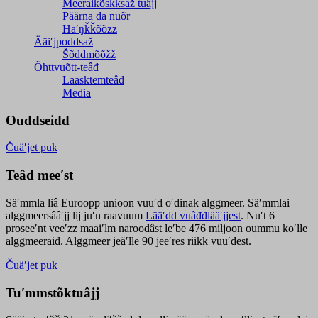
Meeraikõskksaž tuâjj
Päärna da nuõr
Haʹŋǩǩõõzz
Ääiʹjpoddsaž
Šõddmõõžž
Õhttvuõtt-teâđ
Laasktemteâđ
Media
Ouddseidd
Čuäʹjet puk
Teâđ meeʹst
Säʹmmla liâ Euroopp unioon vuuʹd oʹdinak alggmeer. Säʹmmlai
alggmeersââʹjj lij juʹn raavuum
Lääʹdd vuâđđlääʹjjest
. Nuʹt 6
proseeʹnt veeʹzz maaiʹlm naroodâst leʹbe 476 miljoon oummu koʹlle
alggmeeraid. Alggmeer jeäʹlle 90 jeeʹres riikk vuuʹdest.
Čuäʹjet puk
Tuʹmmstõktuâjj