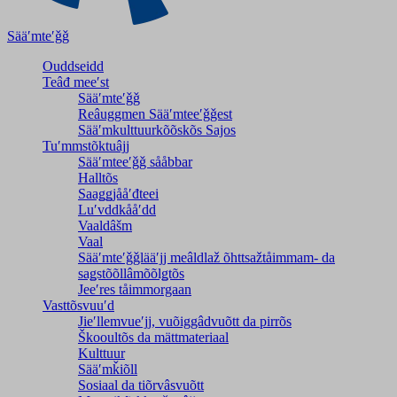
Sääʹmteʹǧǧ
Ouddseidd
Teâđ meeʹst
Sääʹmteʹǧǧ
Reâuggmen Sääʹmteeʹǧǧest
Sääʹmkulttuurkõõskõs Sajos
Tuʹmmstõktuâjj
Sääʹmteeʹǧǧ sååbbar
Halltõs
Saaǥǥjååʹđteei
Luʹvddkååʹdd
Vaaldâšm
Vaal
Sääʹmteʹǧǧlääʹjj meâldlaž õhttsažtåimmam- da
saǥstõõllâmõõlǥtõs
Jeeʹres tåimmorgaan
Vasttõsvuuʹd
Jieʹllemvueʹjj, vuõiggâdvuõtt da pirrõs
Škooultõs da mättmateriaal
Kulttuur
Sääʹmǩiõll
Sosiaal da tiõrvâsvuõtt