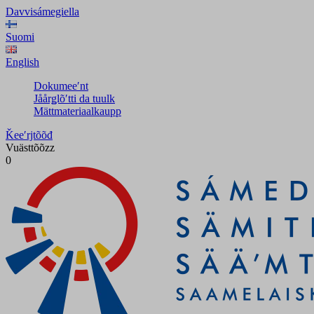
Davvisámegiella
Suomi
English
Dokumeeʹnt
Jåårǥlõʹtti da tuulk
Mättmateriaalkaupp
Ǩeeʹrjtõõđ
Vuästtõõzz
0