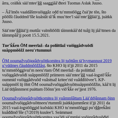
årra, ceälkk sääʹmteeʹǧǧ saaǥǥjååʹđteei Tuomas Aslak Juuso.
– Ââʹlmõs vaaldâšmvuõiggâz ođđ tuʹmmstõõǥǥ čuäʹjte tõn, što
põõšši čåuddmõʹšše kuåstât tåʹlǩ muuʹtteeʹl sääʹmteʹǧǧlääʹjj, juätkk
Juuso.
Sääʹmteʹǧǧlääʹjj muttâz valmštõõlli tåimmkååʹdd tuâjj lij jååʹttmen da
tåimmpââʹjj poott 15.5.2021.
Tueʹǩǩen ÕM meerlaž- da poliittlaž vuõiggâdvuõđi
suåppmõõžž neeuʹrtummuš
ÕM ooumažvuõiggâdvuõttkomitea lij tuõttâm täʹlvvmannust 2019
uʹvddmes čåuddmõõžžâst
, što KHO lij iiʹjji 2011 da 2015
tuʹmmstõõǥǥivuiʹm neeuʹrtam ÕM meerlaž- da poliittlaž
vuõiggâdvuõđi suåppmõõžž priimeen sääʹmteeʹǧǧ vaal-loǥstõʹǩǩe
oummid vuõiggâdvuõđ vuâsttsaž kriteeʹrid vuâđđõõveeʹl. KP-
suåppmõš lij õhtt ÕM ooumažvuõiggâdvuõttsuåppmõõžžin, kååʹtt lij
Lääʹddjânnmest puättam čõõnnʼjen viõʹǩǩe eeʹjjest 1976.
Ooumažvuõiggâdvuõttkomitea lij vuâmmšâttam Lääʹddjânnam õinn
ooumažvuõiggâdvuõttneeuʹrtummši juätkkjummšest iiʹjji 2011 da
2015 vaal-loǥstõõǥǥid kuõskki KHO tuʹmmstõõǥǥi puʹrǧǧeeǩâni
kuâđđmõʹšše (7/2019) kuuleeʹl. Seämmast
ooumažvuõiggâdvuõttkomitea vaaʹldi säʹmmlai vuõiggâdvuõđid