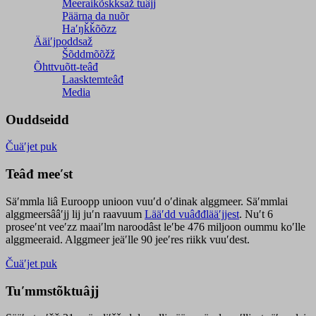
Meeraikõskksaž tuâjj
Päärna da nuõr
Haʹŋǩǩõõzz
Ääiʹjpoddsaž
Šõddmõõžž
Õhttvuõtt-teâđ
Laasktemteâđ
Media
Ouddseidd
Čuäʹjet puk
Teâđ meeʹst
Säʹmmla liâ Euroopp unioon vuuʹd oʹdinak alggmeer. Säʹmmlai
alggmeersââʹjj lij juʹn raavuum
Lääʹdd vuâđđlääʹjjest
. Nuʹt 6
proseeʹnt veeʹzz maaiʹlm naroodâst leʹbe 476 miljoon oummu koʹlle
alggmeeraid. Alggmeer jeäʹlle 90 jeeʹres riikk vuuʹdest.
Čuäʹjet puk
Tuʹmmstõktuâjj