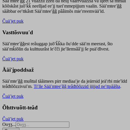
Sääʹmteeʹǧǧ 21 vuäzzliʹžžed da nellj väärrvuäzzla vaʹlljeet säʹmmlai
kõõskâst juõʹǩǩ neelljad eeʹjj tueiʹmmepijjum vaalin. Sääʹmteeʹǧǧ
sååbbar eeʹttkâstt Sääʹmteeʹǧǧ pââimõs mieʹrreemvääʹld.
Čuäʹjet puk
Vasttõsvuuʹd
Sääʹmteeʹǧǧest
reâuggap
juõʹǩǩka
õuʹdde
sääʹm meer
ast
, što
sääʹmǩiõlin da kulttuurâst leʹčči jieʹllemsââʹjj še puäʹđlvest.
Čuäʹjet puk
Ääiʹjpoddsaž
Sääʹmteʹǧǧ mušttal tååimees pirr mediaaʹje da jeärrsid jeäʹrbi mieʹldd
teâđtõõzzivuiʹm.
Tiʹlle Sääʹmteeʹǧǧ teâđtõõzzid jiijjad neʹttpååšta
.
Čuäʹjet puk
Õhttvuõtt-teâđ
Čuäʹjet puk
Ooʒʒ...