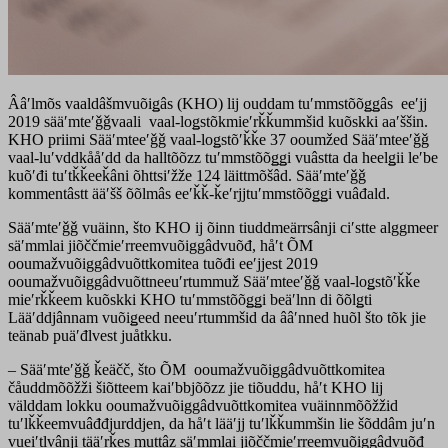
Ââʹlmõs vaaldâšmvuõiǥâs (KHO) lij ouddam tuʹmmstõõǥǥâs eeʹjj
2019 sääʹmteʹǧǧvaali vaal-loǥstõkmieʹrǩǩummšid kuõskki aaʹššin.
KHO priimi Sääʹmteeʹǧǧ vaal-loǥstõʹǩǩe 37 ooumžed Sääʹmteeʹǧǧ
vaal-luʹvddkååʹdd da halltõõzz tuʹmmstõõǥǥi vuâstta da heelǥii leʹbe
kuõʹđi tuʹtǩǩeeǩâni õhttsiʹžže 124 läittmõšâd. Sääʹmteʹǧǧ
kommentâstt ääʹšš õõlmâs eeʹǩǩ-ǩeʹrjjtuʹmmstõõǥǥi vuâđald.
Sääʹmteʹǧǧ vuäinn, što KHO ij õinn tiuddmeärrsânji ciʹstte alggmeer
säʹmmlai jiõččmieʹrreemvuõiggâdvuõđ, håʹt ÕM
ooumažvuõiggâdvuõttkomitea tuõđi eeʹjjest 2019
ooumažvuõiggâdvuõttneeuʹrtummuž Sääʹmteeʹǧǧ vaal-loǥstõʹǩǩe
mieʹrǩǩeem kuõskki KHO tuʹmmstõõǥǥi beäʹlnn di õõlǥti
Lääʹddjânnam vuõiǥeed neeuʹrtummšid da ââʹnned huõl što tõk jie
teänab puäʹđlvest juåtkku.
– Sääʹmteʹǧǧ ǩeäčč, što ÕM ooumažvuõiggâdvuõttkomitea
čåuddmõõžži šiõtteem kaiʹbbjõõzz jie tiõuddu, håʹt KHO lij
välddam lokku ooumažvuõiggâdvuõttkomitea vuäinnmõõžžid
tuʹlǩǩeemvuâđđjurddjen, da håʹt lääʹjj tuʹlǩǩummšin lie šõddâm juʹn
vueiʹtlvânji tääʹrǩes muttâz säʹmmlai jiõččmieʹrreemvuõiggâdvuõđ