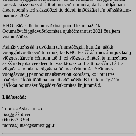
kuõskki siâzztõõzzid jåʹttlõttum seuʹrrjummša, da Lääʹddjânnam
âlgg raportâʹstted siâzztõõzzi tiuʹddepiijjmõõžžâst juʹn pâʹsslâšttam-
mannust 2022.
KHO teâđast lie tuʹmmstõktuâj poodd leämmaž täk
Ooumažvuõiggâdvuõttkomitea njuhččmannust 2021 čuäʹjtem
vuâmmšõõzz.
Aainâs vueʹss ååʹn uvddum tuʹmmstõõǥǥin kuuitâǥ juätkk
vuõiggâdvuõttneeuʹrtummuž, ko KHO ǩeäčč åårrmes ânnʼjõž lääʹjj
viõǥǥâst ååreeʹn čõnnum tuõʹllʼjed viõǥǥâst õʹhttešt tuʹmmeeʹmes
aaʹššin da joba veeideed tõi vaaiktõõzz ođđ läittmõõžžid, håʹt tät
viiǥǥče säʹmmlai vuõiggâdvuõđi neeuʹrtummša. Seämmast
vuõiǥâsvueʹjj pannõõutnallšemvuõtt kõõrâsm, ko “puuʹttes
pååʹrdest” ǩiõttʼtõõllma pueʹtti ođđ aaʹššin KHO kuuitâǥ ååʹn
jääʹǩǩat ooumažvuõiggâdvuõttkomitea linjjummšid.
Lââʹssteâđ:
Tuomas Aslak Juuso
Saaǥǥjååʹđteei
040 687 3394
tuomas.juuso@samediggi.fi