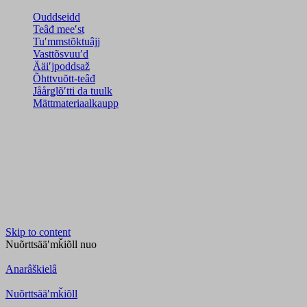
Ouddseidd
Teâđ meeʹst
Tuʹmmstõktuâjj
Vasttõsvuuʹd
Ääiʹjpoddsaž
Õhttvuõtt-teâđ
Jåårǥlõʹtti da tuulk
Mättmateriaalkaupp
Skip to content
Nuõrttsääʹmǩiõll
nuo
Anarâškielâ
Nuõrttsääʹmǩiõll