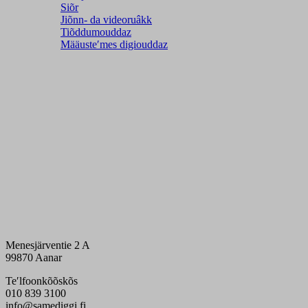
Siõr
Jiõnn- da videoruâkk
Tiõddumouddaz
Määusteʹmes digiouddaz
Menesjärventie 2 A
99870 Aanar
Teʹlfoonkõõskõs
010 839 3100
info@samediggi.fi