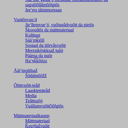
saǥstõõllâmõõlǥtõs
Jeeʹres tåimmorgaan
Vasttõsvuuʹd
Jieʹllemvueʹjj, vuõiggâdvuõtt da pirrõs
Škooultõs da mättmateriaal
Kulttuur
Sääʹmǩiõll
Sosiaal da tiõrvâsvuõtt
Meeraikõskksaž tuâjj
Päärna da nuõr
Haʹŋǩǩõõzz
Ääiʹjpoddsaž
Šõddmõõžž
Õhttvuõtt-teâđ
Laasktemteâđ
Media
Teâttsuõjj
Vuällamvuõttčiõlǥtõs
Mättmateriaalkaupp
Mättmateriaal
Ǩeerjlažvuõtt