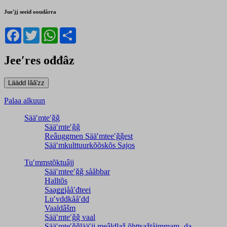
Jueʹjj seeid ooudårra
Facebook
Twitter
WhatsApp
Share
Jeeʹres ođđâz
Palaa alkuun
Sääʹmteʹǧǧ
Sääʹmteʹǧǧ
Reâuggmen Sääʹmteeʹǧǧest
Sääʹmkulttuurkõõskõs Sajos
Tuʹmmstõktuâjj
Sääʹmteeʹǧǧ sååbbar
Halltõs
Saaǥǥjååʹđteei
Luʹvddkååʹdd
Vaaldâšm
Sääʹmteʹǧǧ vaal
Sääʹmteʹǧǧlääʹjj meâldlaž õhttsažtåimmam- da