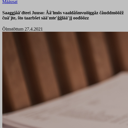
Mååusat
Saaǥǥjååʹđteei Juuso: Ââʹlmõs vaaldâšmvuõiggâz čåuddmõõžž
čuäʹjte, što taarbšet sääʹmteʹǧǧlääʹjj oođõõzz
Õlmstõttum 27.4.2021