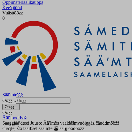
Oppimateriaalikauppa
Ǩeeʹrjtõõđ
Vuästtõõzz
0
Sääʹmteʹǧǧ
Ooʒʒ...
Ooʒʒ...
Ooʒʒ
Ääiʹjpoddsaž
Saaǥǥjååʹđteei Juuso: Ââʹlmõs vaaldâšmvuõiggâz čåuddmõõžž
čuäʹjte, što taarbšet sääʹmteʹǧǧlääʹjj oođõõzz