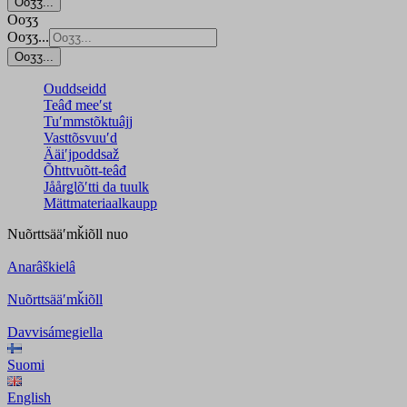
Ooʒʒ...
Ooʒʒ
Ooʒʒ...
Ooʒʒ...
Ouddseidd
Teâđ meeʹst
Tuʹmmstõktuâjj
Vasttõsvuuʹd
Ääiʹjpoddsaž
Õhttvuõtt-teâđ
Jåårǥlõʹtti da tuulk
Mättmateriaalkaupp
Nuõrttsääʹmǩiõll
nuo
Anarâškielâ
Nuõrttsääʹmǩiõll
Davvisámegiella
Suomi
English