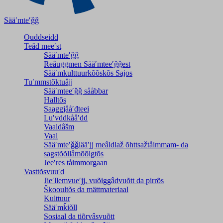
Sääʹmteʹǧǧ
Ouddseidd
Teâđ meeʹst
Sääʹmteʹǧǧ
Reâuggmen Sääʹmteeʹǧǧest
Sääʹmkulttuurkõõskõs Sajos
Tuʹmmstõktuâjj
Sääʹmteeʹǧǧ sååbbar
Halltõs
Saaǥǥjååʹđteei
Luʹvddkååʹdd
Vaaldâšm
Vaal
Sääʹmteʹǧǧlääʹjj meâldlaž õhttsažtåimmam- da
saǥstõõllâmõõlǥtõs
Jeeʹres tåimmorgaan
Vasttõsvuuʹd
Jieʹllemvueʹjj, vuõiggâdvuõtt da pirrõs
Škooultõs da mättmateriaal
Kulttuur
Sääʹmǩiõll
Sosiaal da tiõrvâsvuõtt