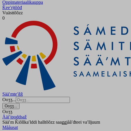
Oppimateriaalikauppa
Ǩeeʹrjtõõđ
Vuästtõõzz
0
Sääʹmteʹǧǧ
Ooʒʒ...
Ooʒʒ...
Ooʒʒ
Ääiʹjpoddsaž
Sääʹm Ǩiõllkaʹlddi halltõõzz saaǥǥjååʹđteei vaʹlljuum
Mååusat