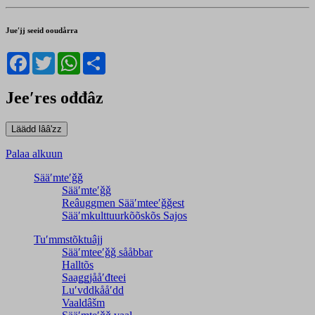
Jueʹjj seeid ooudårra
Facebook
Twitter
WhatsApp
Share
Jeeʹres ođđâz
Palaa alkuun
Sääʹmteʹǧǧ
Sääʹmteʹǧǧ
Reâuggmen Sääʹmteeʹǧǧest
Sääʹmkulttuurkõõskõs Sajos
Tuʹmmstõktuâjj
Sääʹmteeʹǧǧ sååbbar
Halltõs
Saaǥǥjååʹđteei
Luʹvddkååʹdd
Vaaldâšm