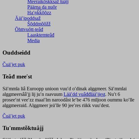
Meeraikõskksaž tuâjj
Päärna da nuõr
Haʹŋǩǩõõzz
Ääiʹjpoddsaž
Šõddmõõžž
Õhttvuõtt-teâđ
Laasktemteâđ
Media
Ouddseidd
Čuäʹjet puk
Teâđ meeʹst
Säʹmmla liâ Euroopp unioon vuuʹd oʹdinak alggmeer. Säʹmmlai
alggmeersââʹjj lij juʹn raavuum
Lääʹdd vuâđđlääʹjjest
. Nuʹt 6
proseeʹnt veeʹzz maaiʹlm naroodâst leʹbe 476 miljoon oummu koʹlle
alggmeeraid. Alggmeer jeäʹlle 90 jeeʹres riikk vuuʹdest.
Čuäʹjet puk
Tuʹmmstõktuâjj