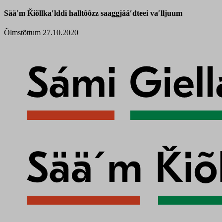
Sääʹm Ǩiõllkaʹlddi halltõõzz saaǥǥjååʹđteei vaʹlljuum
Õlmstõttum 27.10.2020