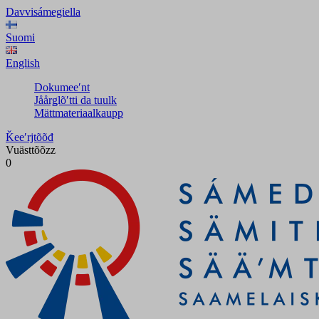
Davvisámegiella
Suomi
English
Dokumeeʹnt
Jåårǥlõʹtti da tuulk
Mättmateriaalkaupp
Ǩeeʹrjtõõđ
Vuästtõõzz
0