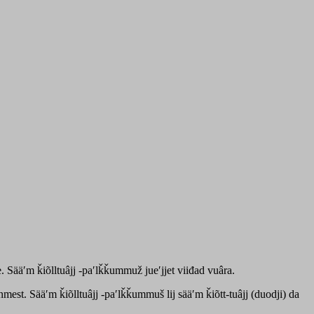
. Sääʹm ǩiõlltuâjj -paʹlǩǩummuž jueʹjjet viiđad vuâra.
est. Sääʹm ǩiõlltuâjj -paʹlǩǩummuš lij sääʹm ǩiõtt-tuâjj (duodji) da