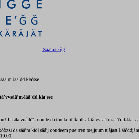
Sääʹmteʹǧǧ
ääʹm-lääʹdd klaʹsse
âʹvvsääʹm-lääʹdd klaʹsse
už Pasila vuâđđškoouʹle da tõn kuõiʹtǩiõllsaž tâʹvvsääʹm-lääʹdd-klaʹsse
õõzzi da sääʹm ǩiõl sââʹj ooudeem pueʹrren tuejjuum tuâjast Lääʹddjânnm
 10.00.