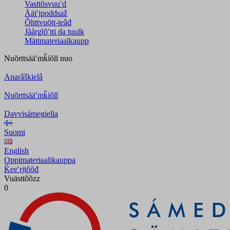
Vasttõsvuuʹd
Ääiʹjpoddsaž
Õhttvuõtt-teâđ
Jåårǥlõʹtti da tuulk
Mättmateriaalkaupp
Nuõrttsääʹmǩiõll
nuo
Anarâškielâ
Nuõrttsääʹmǩiõll
Davvisámegiella
Suomi
English
Oppimateriaalikauppa
Ǩeeʹrjtõõđ
Vuästtõõzz
0