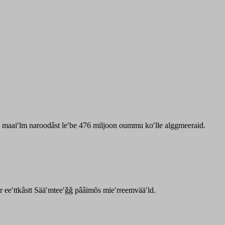
zz maaiʹlm naroodâst leʹbe 476 miljoon oummu koʹlle alggmeeraid.
ar eeʹttkâstt Sääʹmteeʹǧǧ pââimõs mieʹrreemvääʹld.