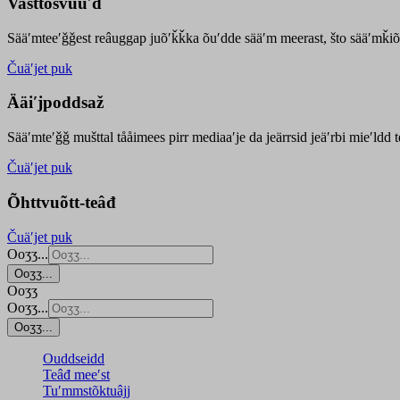
Vasttõsvuuʹd
Sääʹmteeʹǧǧest
reâuggap
juõʹǩǩka
õuʹdde
sääʹm meer
ast
, što sääʹmǩiõ
Čuäʹjet puk
Ääiʹjpoddsaž
Sääʹmteʹǧǧ mušttal tååimees pirr mediaaʹje da jeärrsid jeäʹrbi mieʹldd
Čuäʹjet puk
Õhttvuõtt-teâđ
Čuäʹjet puk
Ooʒʒ...
Ooʒʒ...
Ooʒʒ
Ooʒʒ...
Ooʒʒ...
Ouddseidd
Teâđ meeʹst
Tuʹmmstõktuâjj