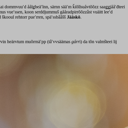
mmlai dommvuuʹd åålǥbeäʹlnn, särnn sääʹm ǩiõllsuåvtõõzz saaǥǥjååʹđteei
sumus vueʹssen, koon serddjummuš gååradpirrõõzzâst vuäitt leeʹd
d škooul rehtorr pueʹrren, späʹssbââšš
Jääskö
.
ueʹrvin heärvtum muõrrnäʹpp (tâʹvvsäämas
gárr
i) da tõn valmšteei lij