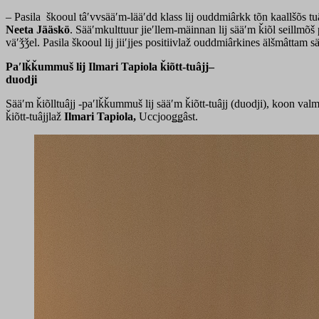
– Pasila škooul tâʹvvsääʹm-lääʹdd klass lij ouddmiârkk tõn kaallšõs t
Neeta Jääskö
. Sääʹmkulttuur jieʹllem-mäinnan lij sääʹm ǩiõl seillmõ
väʹǯǯel. Pasila škooul lij jiiʹjjes positiivlaž ouddmiârkines älšmâtta
Paʹlǩǩummuš lij Ilmari Tapiola ǩiõtt-tuâjj–
duodji
Sääʹm ǩiõlltuâjj -paʹlǩǩummuš lij sääʹm ǩiõtt-tuâjj (duodji), koon va
ǩiõtt-tuâjjlaž
Ilmari Tapiola,
Uccjooǥǥâst.