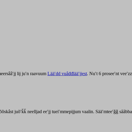
ersââʹjj lij juʹn raavuum
Lääʹdd vuâđđlääʹjjest
. Nuʹt 6 proseeʹnt veeʹ
kõõskâst juõʹǩǩ neelljad eeʹjj tueiʹmmepijjum vaalin. Sääʹmteeʹǧǧ sååbb