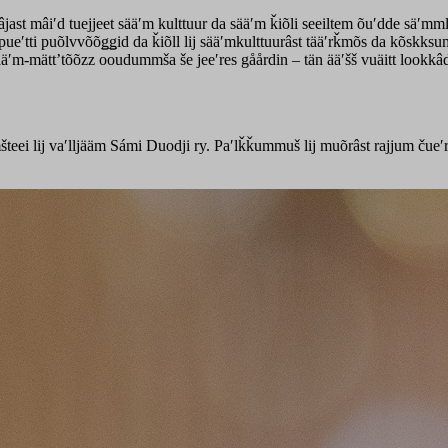
uâjast mâiʹd tuejjeet sääʹm kulttuur da sääʹm ǩiõli seeiltem õuʹdde säʹ
š pueʹtti puõlvvõõǥǥid da ǩiõll lij sääʹmkulttuurâst tääʹrǩmõs da kõskk
m sääʹm-mättʼtõõzz ooudummša še jeeʹres gåårdin – tän ääʹšš vuäitt lookkâ
lmšteei lij vaʹlljääm Sámi Duodji ry. Paʹlǩǩummuš lij muõrâst rajjum č