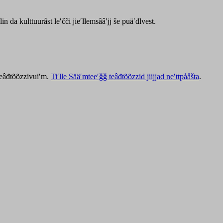
lin da kulttuurâst leʹčči jieʹllemsââʹjj še puäʹđlvest.
 teâđtõõzzivuiʹm.
Tiʹlle Sääʹmteeʹǧǧ teâđtõõzzid jiijjad neʹttpååšta
.