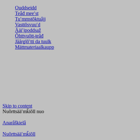
Ouddseidd
Teâđ meeʹst
Tuʹmmstõktuâjj
Vasttõsvuuʹd
Ääiʹjpoddsaž
Õhttvuõtt-teâđ
Jåårǥlõʹtti da tuulk
Mättmateriaalkaupp
Skip to content
Nuõrttsääʹmǩiõll
nuo
Anarâškielâ
Nuõrttsääʹmǩiõll