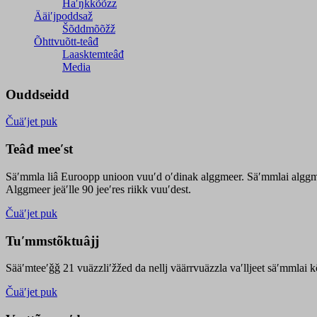
Haʹŋǩǩõõzz
Ääiʹjpoddsaž
Šõddmõõžž
Õhttvuõtt-teâđ
Laasktemteâđ
Media
Ouddseidd
Čuäʹjet puk
Teâđ meeʹst
Säʹmmla liâ Euroopp unioon vuuʹd oʹdinak alggmeer. Säʹmmlai alggme
Alggmeer jeäʹlle 90 jeeʹres riikk vuuʹdest.
Čuäʹjet puk
Tuʹmmstõktuâjj
Sääʹmteeʹǧǧ 21 vuäzzliʹžžed da nellj väärrvuäzzla vaʹlljeet säʹmmlai 
Čuäʹjet puk