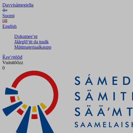
Davvisámegiella
Suomi
English
Dokumeeʹnt
Jåårǥlõʹtti da tuulk
Mättmateriaalkaupp
Ǩeeʹrjtõõđ
Vuästtõõzz
0