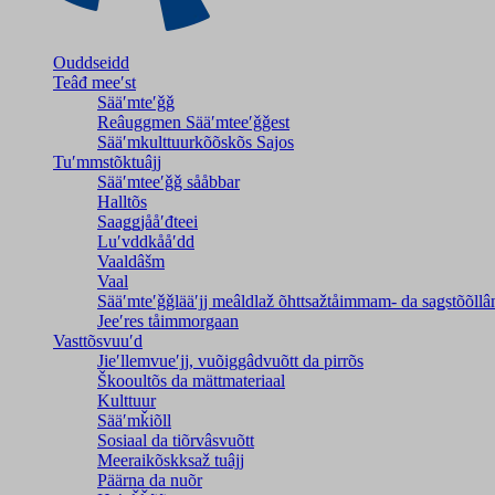
Ouddseidd
Teâđ meeʹst
Sääʹmteʹǧǧ
Reâuggmen Sääʹmteeʹǧǧest
Sääʹmkulttuurkõõskõs Sajos
Tuʹmmstõktuâjj
Sääʹmteeʹǧǧ sååbbar
Halltõs
Saaǥǥjååʹđteei
Luʹvddkååʹdd
Vaaldâšm
Vaal
Sääʹmteʹǧǧlääʹjj meâldlaž õhttsažtåimmam- da saǥstõõll
Jeeʹres tåimmorgaan
Vasttõsvuuʹd
Jieʹllemvueʹjj, vuõiggâdvuõtt da pirrõs
Škooultõs da mättmateriaal
Kulttuur
Sääʹmǩiõll
Sosiaal da tiõrvâsvuõtt
Meeraikõskksaž tuâjj
Päärna da nuõr