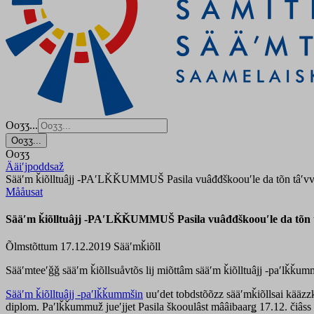
Ooʒʒ...
Ooʒʒ...
Ooʒʒ
Ääiʹjpoddsaž
Sääʹm ǩiõlltuâjj -PAʹLǨǨUMMUŠ Pasila vuâđđškoouʹle da tõn tâʹvvs
Mååusat
Sääʹm ǩiõlltuâjj -PAʹLǨǨUMMUŠ Pasila vuâđđškoouʹle da tõn t
Õlmstõttum 17.12.2019
Sääʹmǩiõll
Sääʹmteeʹǧǧ sääʹm ǩiõllsuåvtõs lij miõttâm sääʹm ǩiõlltuâjj -paʹlǩǩumm
Sääʹm ǩiõlltuâjj -paʹlǩǩummšin
uuʹdet tobdstõõzz sääʹmǩiõllsai kääzzk
diplom. Paʹlǩǩummuž jueʹjjet Pasila škooulâst mââibaarǥ 17.12. čiâss