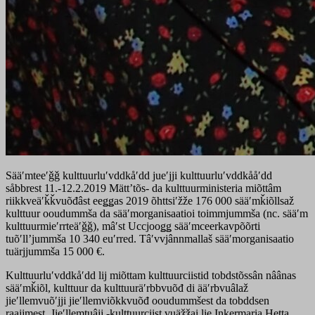
Sääʹmteeʹǧǧ kulttuurluʹvddkåʹdd jueʹjji kulttuurluʹvddkååʹdd
såbbrest 11.-12.2.2019 Mättʼtõs- da kulttuurministeria miõttâm
riikkveäʹǩǩvuõđâst eeǥǥas 2019 õhttsiʹžže 176 000 sääʹmǩiõllsaž
kulttuur ooudummša da sääʹmorganisaatioi toimmjummša (nc. sääʹm
kulttuurmieʹrrteäʹǧǧ), mâʹst Uccjooǥǥ sääʹmceerkavpõõrti
tuõʹllʼjummša 10 340 euʹrred. Tâʹvvjânnmallaš sääʹmorganisaatio
tuärjjummša 15 000 €.
Kulttuurluʹvddkåʹdd lij miõttam kulttuurciistid tobdstõssân nâânas
sääʹmǩiõl, kulttuur da kulttuuräʹrbbvuõđ di ääʹrbvuâlaž
jieʹllemvuõʹjji jieʹllemviõkkvuõđ ooudummšest da tobddsen
raajjmest. Jieʹllemtuâjj -kulttuurciist vuäǯǯai lie Inkermaria Hetta