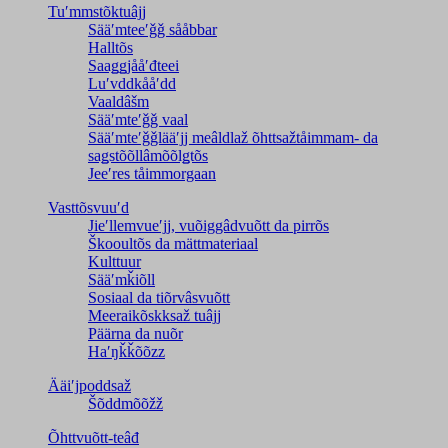
Tuʹmmstõktuâjj
Sääʹmteeʹǧǧ sååbbar
Halltõs
Saaǥǥjååʹđteei
Luʹvddkååʹdd
Vaaldâšm
Sääʹmteʹǧǧ vaal
Sääʹmteʹǧǧlääʹjj meâldlaž õhttsažtåimmam- da
saǥstõõllâmõõlǥtõs
Jeeʹres tåimmorgaan
Vasttõsvuuʹd
Jieʹllemvueʹjj, vuõiggâdvuõtt da pirrõs
Škooultõs da mättmateriaal
Kulttuur
Sääʹmǩiõll
Sosiaal da tiõrvâsvuõtt
Meeraikõskksaž tuâjj
Päärna da nuõr
Haʹŋǩǩõõzz
Ääiʹjpoddsaž
Šõddmõõžž
Õhttvuõtt-teâđ