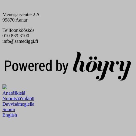
Menesjärventie 2 A
99870 Aanar
Teʹlfoonkõõskõs
010 839 3100
info@samediggi.fi
Digi- ja mainostoimisto Höyry Rovaniemi ja Oulu
Anarâškielâ
Nuõrttsääʹmǩiõll
Davvisámegiella
Suomi
English