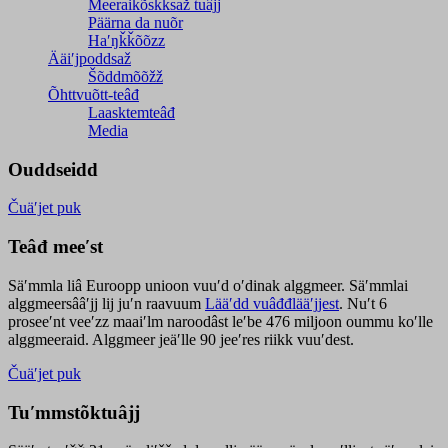
Meeraikõskksaž tuâjj
Päärna da nuõr
Haʹŋǩǩõõzz
Ääiʹjpoddsaž
Šõddmõõžž
Õhttvuõtt-teâđ
Laasktemteâđ
Media
Ouddseidd
Čuäʹjet puk
Teâđ meeʹst
Säʹmmla liâ Euroopp unioon vuuʹd oʹdinak alggmeer. Säʹmmlai
alggmeersââʹjj lij juʹn raavuum
Lääʹdd vuâđđlääʹjjest
. Nuʹt 6
proseeʹnt veeʹzz maaiʹlm naroodâst leʹbe 476 miljoon oummu koʹlle
alggmeeraid. Alggmeer jeäʹlle 90 jeeʹres riikk vuuʹdest.
Čuäʹjet puk
Tuʹmmstõktuâjj