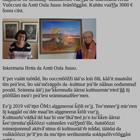
Vuõccust da Antti Oula Juuso Jeänõõǥǥâst. Kuhttu vuäǯǯa 3000 €
šoora ciist.
Inkermaria Hetta da Antti Oula Juuso.
Eʹpet vuäitt tuõttâd, što ooccmõõžži tääʹss leäi õlli, kååʹtt maainâst
tõn peäʹlest, što sääʹmčeäppõs da -kulttuur jeäʹlle nâânas oođummuž
poodd. Seämma ääiʹj jueʹǩǩemnalla åårrai kulttuurmieʹrrteäʹǧǧ lij
põõššâm meäʹr peäʹlest seämmanallšeeʹmen.
Eeʹjj 2019 viõʹttjet ÕM:i alggmeerai ǩiõli eeʹjj. Teeʹmmeeʹjj mieʹrren
lij kaggâd ouʹdde maaiʹlm alggmeerai ǩiõli vueʹjj.
Kulttuurluʹvddkåʹdd haaʹlii smeʹllkâʹtted juʹn kuʹǩǩen åårrai
ǩeeʹrjtemhaʹŋǩǩõõzzi valmmšen vuäǯǯmõʹšše, õutstõõzzi
toimmjummuž aktivâʹsttma di kulttuurääʹrb teâđai, tääidai da
vuâkkõõzzi jieʹllʼjen da muʹttjen seeiltummša sokkpuõlvvõõǥǥâst
nobba.