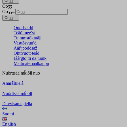
Ooʒʒ...
Ooʒʒ
Ooʒʒ...
Ooʒʒ...
Ouddseidd
Teâđ meeʹst
Tuʹmmstõktuâjj
Vasttõsvuuʹd
Ääiʹjpoddsaž
Õhttvuõtt-teâđ
Jåårǥlõʹtti da tuulk
Mättmateriaalkaupp
Nuõrttsääʹmǩiõll
nuo
Anarâškielâ
Nuõrttsääʹmǩiõll
Davvisámegiella
Suomi
English