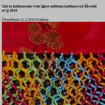
Sääʹm kulttuurmieʹrrtieʹǧǧest miõttum kulttuurveäʹǩǩvuõđ
eeʹjj 2019
Õlmstõttum 21.2.2019
Kulttuur