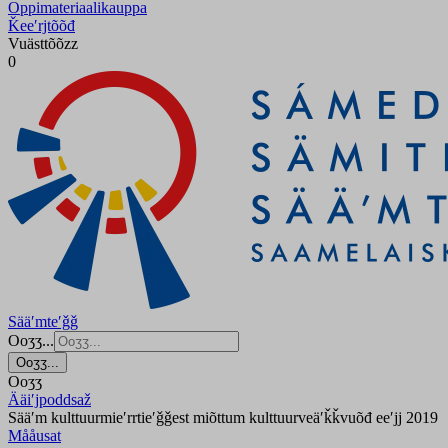
Oppimateriaalikauppa
Ǩeeʹrjtõõđ
Vuästtõõzz
0
Sääʹmteʹǧǧ
Ooʒʒ...
Ooʒʒ...
Ooʒʒ
Ääiʹjpoddsaž
Sääʹm kulttuurmieʹrrtieʹǧǧest miõttum kulttuurveäʹǩǩvuõđ eeʹjj 2019
Mååusat