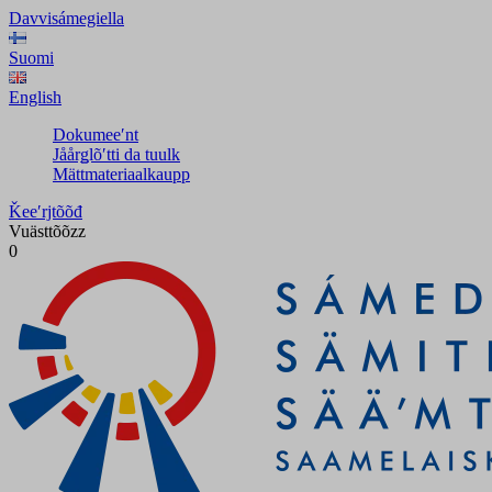
Davvisámegiella
Suomi
English
Dokumeeʹnt
Jåårǥlõʹtti da tuulk
Mättmateriaalkaupp
Ǩeeʹrjtõõđ
Vuästtõõzz
0