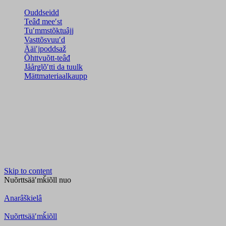
Ouddseidd
Teâđ meeʹst
Tuʹmmstõktuâjj
Vasttõsvuuʹd
Ääiʹjpoddsaž
Õhttvuõtt-teâđ
Jåårǥlõʹtti da tuulk
Mättmateriaalkaupp
Skip to content
Nuõrttsääʹmǩiõll
nuo
Anarâškielâ
Nuõrttsääʹmǩiõll