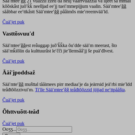
Sääʹmteeʹǧǧ 21 vuäzzliʹžžed da nellj väärrvuäzzla vaʹlljeet säʹmmlai
kõõskâst juõʹǩǩ neelljad eeʹjj tueiʹmmepijjum vaalin. Sääʹmteeʹǧǧ
sååbbar eeʹttkâstt Sääʹmteeʹǧǧ pââimõs mieʹrreemvääʹld.
Čuäʹjet puk
Vasttõsvuuʹd
Sääʹmteeʹǧǧest
reâuggap
juõʹǩǩka
õuʹdde
sääʹm meer
ast
, što
sääʹmǩiõlin da kulttuurâst leʹčči jieʹllemsââʹjj še puäʹđlvest.
Čuäʹjet puk
Ääiʹjpoddsaž
Sääʹmteʹǧǧ mušttal tååimees pirr mediaaʹje da jeärrsid jeäʹrbi mieʹldd
teâđtõõzzivuiʹm.
Tiʹlle Sääʹmteeʹǧǧ teâđtõõzzid jiijjad neʹttpååšta
.
Čuäʹjet puk
Õhttvuõtt-teâđ
Čuäʹjet puk
Ooʒʒ...