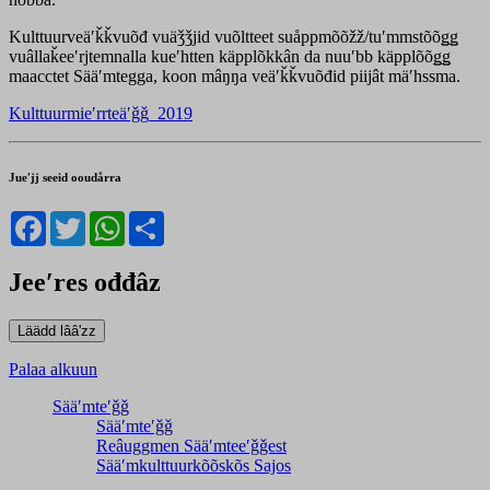
Kulttuurveäʹǩǩvuõđ vuäǯǯjid vuõltteet suåppmõõžž/tuʹmmstõõǥǥ
vuâllaǩeeʹrjtemnalla kueʹhtten käpplõkkân da nuuʹbb käpplõõǥǥ
maacctet Sääʹmtegga, koon mâŋŋa veäʹǩǩvuõđid piijât mäʹhssma.
Kulttuurmieʹrrteäʹǧǧ_2019
Jueʹjj seeid ooudårra
Facebook
Twitter
WhatsApp
Share
Jeeʹres ođđâz
Palaa alkuun
Sääʹmteʹǧǧ
Sääʹmteʹǧǧ
Reâuggmen Sääʹmteeʹǧǧest
Sääʹmkulttuurkõõskõs Sajos