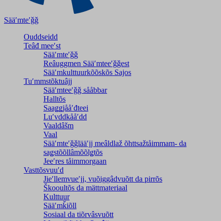
Sääʹmteʹǧǧ
Ouddseidd
Teâđ meeʹst
Sääʹmteʹǧǧ
Reâuggmen Sääʹmteeʹǧǧest
Sääʹmkulttuurkõõskõs Sajos
Tuʹmmstõktuâjj
Sääʹmteeʹǧǧ sååbbar
Halltõs
Saaǥǥjååʹđteei
Luʹvddkååʹdd
Vaaldâšm
Vaal
Sääʹmteʹǧǧlääʹjj meâldlaž õhttsažtåimmam- da
saǥstõõllâmõõlǥtõs
Jeeʹres tåimmorgaan
Vasttõsvuuʹd
Jieʹllemvueʹjj, vuõiggâdvuõtt da pirrõs
Škooultõs da mättmateriaal
Kulttuur
Sääʹmǩiõll
Sosiaal da tiõrvâsvuõtt