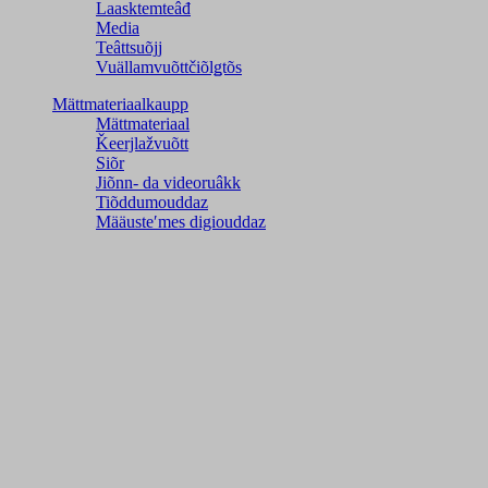
Laasktemteâđ
Media
Teâttsuõjj
Vuällamvuõttčiõlǥtõs
Mättmateriaalkaupp
Mättmateriaal
Ǩeerjlažvuõtt
Siõr
Jiõnn- da videoruâkk
Tiõddumouddaz
Määusteʹmes digiouddaz