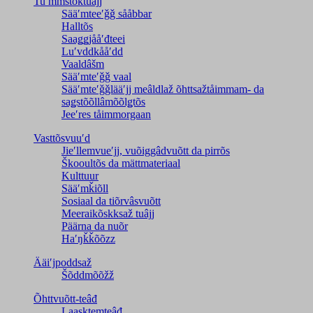
Tuʹmmstõktuâjj
Sääʹmteeʹǧǧ sååbbar
Halltõs
Saaǥǥjååʹđteei
Luʹvddkååʹdd
Vaaldâšm
Sääʹmteʹǧǧ vaal
Sääʹmteʹǧǧlääʹjj meâldlaž õhttsažtåimmam- da
saǥstõõllâmõõlǥtõs
Jeeʹres tåimmorgaan
Vasttõsvuuʹd
Jieʹllemvueʹjj, vuõiggâdvuõtt da pirrõs
Škooultõs da mättmateriaal
Kulttuur
Sääʹmǩiõll
Sosiaal da tiõrvâsvuõtt
Meeraikõskksaž tuâjj
Päärna da nuõr
Haʹŋǩǩõõzz
Ääiʹjpoddsaž
Šõddmõõžž
Õhttvuõtt-teâđ
Laasktemteâđ