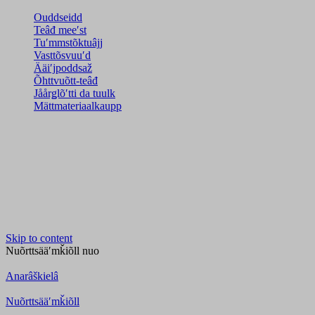
Ouddseidd
Teâđ meeʹst
Tuʹmmstõktuâjj
Vasttõsvuuʹd
Ääiʹjpoddsaž
Õhttvuõtt-teâđ
Jåårǥlõʹtti da tuulk
Mättmateriaalkaupp
Skip to content
Nuõrttsääʹmǩiõll
nuo
Anarâškielâ
Nuõrttsääʹmǩiõll