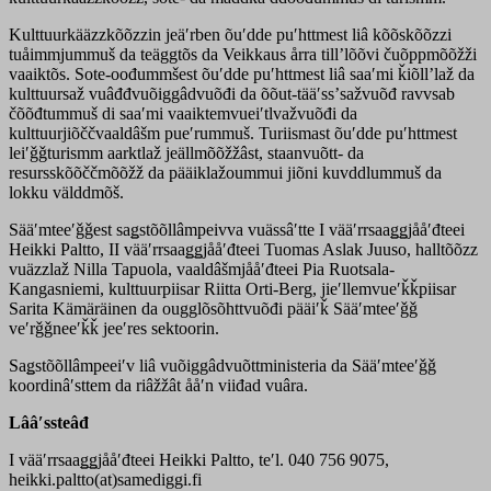
Kulttuurkääzzkõõzzin jeäʹrben õuʹdde puʹhttmest liâ kõõskõõzzi
tuåimmjummuš da teäggtõs da Veikkaus årra tillʼlõõvi čuõppmõõžži
vaaiktõs. Sote-oođummšest õuʹdde puʹhttmest liâ saaʹmi ǩiõllʼlaž da
kulttuursaž vuâđđvuõiggâdvuõđi da õõut-tääʹssʼsažvuõđ ravvsab
čõõđtummuš di saaʹmi vaaiktemvueiʹtlvažvuõđi da
kulttuurjiõččvaaldâšm pueʹrummuš. Turiismast õuʹdde puʹhttmest
leiʹǧǧturismm aarktlaž jeällmõõžžâst, staanvuõtt- da
resursskõõččmõõžž da pääiklažoummui jiõni kuvddlummuš da
lokku välddmõš.
Sääʹmteeʹǧǧest saǥstõõllâmpeivva vuässâʹtte I vääʹrrsaaǥǥjååʹđteei
Heikki Paltto, II vääʹrrsaaǥǥjååʹđteei Tuomas Aslak Juuso, halltõõzz
vuäzzlaž Nilla Tapuola, vaaldâšmjååʹđteei Pia Ruotsala-
Kangasniemi, kulttuurpiisar Riitta Orti-Berg, jieʹllemvueʹǩǩpiisar
Sarita Kämäräinen da ougglõsõhttvuõđi pääiʹǩ Sääʹmteeʹǧǧ
veʹrǧǧneeʹǩǩ jeeʹres sektoorin.
Saǥstõõllâmpeeiʹv liâ vuõiggâdvuõttministeria da Sääʹmteeʹǧǧ
koordinâʹsttem da riâžžât ååʹn viiđad vuâra.
Lââʹssteâđ
I vääʹrrsaaǥǥjååʹđteei Heikki Paltto, teʹl. 040 756 9075,
heikki.paltto(at)samediggi.fi