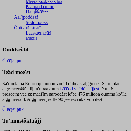
Meeraikõskksaž tuâjj
Päärna da nuõr
Haʹŋǩǩõõzz
Ääiʹjpoddsaž
Šõddmõõžž
Õhttvuõtt-teâđ
Laasktemteâđ
Media
Ouddseidd
Čuäʹjet puk
Teâđ meeʹst
Säʹmmla liâ Euroopp unioon vuuʹd oʹdinak alggmeer. Säʹmmlai
alggmeersââʹjj lij juʹn raavuum
Lääʹdd vuâđđlääʹjjest
. Nuʹt 6
proseeʹnt veeʹzz maaiʹlm naroodâst leʹbe 476 miljoon oummu koʹlle
alggmeeraid. Alggmeer jeäʹlle 90 jeeʹres riikk vuuʹdest.
Čuäʹjet puk
Tuʹmmstõktuâjj