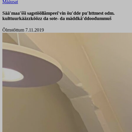
Mååusat
Sääʹmaaʹšši saǥstõõllâmpeeiʹvin õuʹdde puʹhttmest odm.
kulttuurkääzzkõõzz da sote- da mäddkåʹddoođummuš
Õlmstõttum 7.11.2019