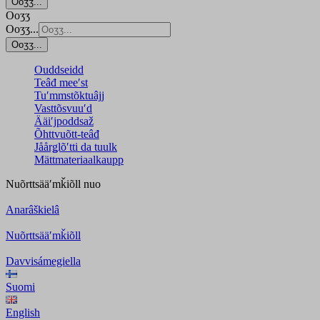
Ooʒʒ...
Ooʒʒ
Ooʒʒ...
Ooʒʒ...
Ouddseidd
Teâđ meeʹst
Tuʹmmstõktuâjj
Vasttõsvuuʹd
Ääiʹjpoddsaž
Õhttvuõtt-teâđ
Jåårǥlõʹtti da tuulk
Mättmateriaalkaupp
Nuõrttsääʹmǩiõll
nuo
Anarâškielâ
Nuõrttsääʹmǩiõll
Davvisámegiella
Suomi
English