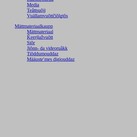
Media
Teâttsuõjj
Vuällamvuõttčiõlǥtõs
Mättmateriaalkaupp
Mättmateriaal
Ǩeerjlažvuõtt
Siõr
Jiõnn- da videoruâkk
Tiõddumouddaz
Määusteʹmes digiouddaz