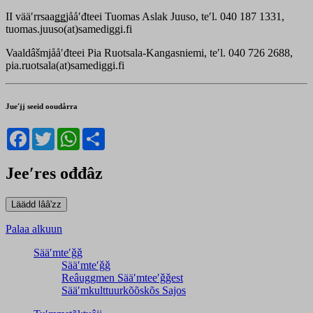
II vääʹrrsaaǥǥjååʹđteei Tuomas Aslak Juuso, teʹl. 040 187 1331,
tuomas.juuso(at)samediggi.fi
Vaaldâšmjååʹđteei Pia Ruotsala-Kangasniemi, teʹl. 040 726 2688,
pia.ruotsala(at)samediggi.fi
Jueʹjj seeid ooudårra
Facebook
Twitter
WhatsApp
Share
Jeeʹres ođđâz
Palaa alkuun
Sääʹmteʹǧǧ
Sääʹmteʹǧǧ
Reâuggmen Sääʹmteeʹǧǧest
Sääʹmkulttuurkõõskõs Sajos