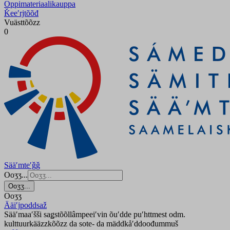
Oppimateriaalikauppa
Ǩeeʹrjtõõđ
Vuästtõõzz
0
Sääʹmteʹǧǧ
Ooʒʒ...
Ooʒʒ...
Ooʒʒ
Ääiʹjpoddsaž
Sääʹmaaʹšši saǥstõõllâmpeeiʹvin õuʹdde puʹhttmest odm.
kulttuurkääzzkõõzz da sote- da mäddkåʹddoođummuš