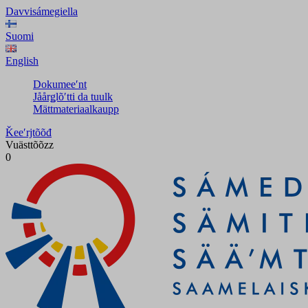
Davvisámegiella
Suomi
English
Dokumeeʹnt
Jåårǥlõʹtti da tuulk
Mättmateriaalkaupp
Ǩeeʹrjtõõđ
Vuästtõõzz
0