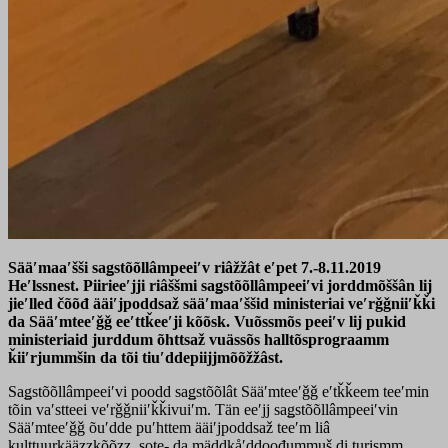
Sääʹmaaʹšši saǥstõõllâmpeeiʹv riâžžât eʹpet 7.-8.11.2019
Heʹlssnest. Piirieeʹjji riâššmi saǥstõõllâmpeeiʹvi jorddmõššân lij
jieʹlled čõõđ ääiʹjpoddsaž sääʹmaaʹššid ministeriai veʹrǧǧniiʹǩǩi
da Sääʹmteeʹǧǧ eeʹttǩeeʹji kõõsk. Vuõssmõs peeiʹv lij pukid
ministeriaid jurddum õhttsaž vuässõs halltõsprograamm
ǩiiʹrjummšin da tõi tiuʹddepiijjmõõžžâst.
Saǥstõõllâmpeeiʹvi poodd saǥstõõlât Sääʹmteeʹǧǧ eʹtǩǩeem teeʹmin
tõin vaʹstteei veʹrǧǧniiʹǩǩivuiʹm. Tän eeʹjj saǥstõõllâmpeeiʹvin
Sääʹmteeʹǧǧ õuʹdde puʹhttem ääiʹjpoddsaž teeʹm liâ
kulttuurkääzzkõõzz, sote- da mäddkåʹddoođummuš di turismm.