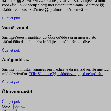
Sääʹmteeʹǧǧ 21 vuäzzliʹžžed da nellj väärrvuäzzla vaʹlljeet säʹmmlai
kõõskâst juõʹǩǩ neelljad eeʹjj tueiʹmmepijjum vaalin. Sääʹmteeʹǧǧ
sååbbar eeʹttkâstt Sääʹmteeʹǧǧ pââimõs mieʹrreemvääʹld.
Čuäʹjet puk
Vasttõsvuuʹd
Sääʹmteeʹǧǧest
reâuggap
juõʹǩǩka
õuʹdde
sääʹm meer
ast
, što
sääʹmǩiõlin da kulttuurâst leʹčči jieʹllemsââʹjj še puäʹđlvest.
Čuäʹjet puk
Ääiʹjpoddsaž
Sääʹmteʹǧǧ mušttal tååimees pirr mediaaʹje da jeärrsid jeäʹrbi mieʹldd
teâđtõõzzivuiʹm.
Tiʹlle Sääʹmteeʹǧǧ teâđtõõzzid jiijjad neʹttpååšta
.
Čuäʹjet puk
Õhttvuõtt-teâđ
Čuäʹjet puk
Ooʒʒ...