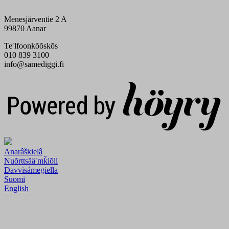
Menesjärventie 2 A
99870 Aanar
Teʹlfoonkõõskõs
010 839 3100
info@samediggi.fi
Digi- ja mainostoimisto Höyry Rovaniemi ja Oulu
Anarâškielâ
Nuõrttsääʹmǩiõll
Davvisámegiella
Suomi
English