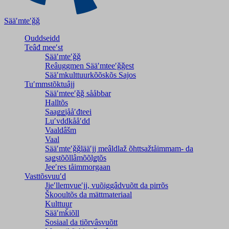
Sääʹmteʹǧǧ
Ouddseidd
Teâđ meeʹst
Sääʹmteʹǧǧ
Reâuggmen Sääʹmteeʹǧǧest
Sääʹmkulttuurkõõskõs Sajos
Tuʹmmstõktuâjj
Sääʹmteeʹǧǧ sååbbar
Halltõs
Saaǥǥjååʹđteei
Luʹvddkååʹdd
Vaaldâšm
Vaal
Sääʹmteʹǧǧlääʹjj meâldlaž õhttsažtåimmam- da
saǥstõõllâmõõlǥtõs
Jeeʹres tåimmorgaan
Vasttõsvuuʹd
Jieʹllemvueʹjj, vuõiggâdvuõtt da pirrõs
Škooultõs da mättmateriaal
Kulttuur
Sääʹmǩiõll
Sosiaal da tiõrvâsvuõtt