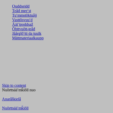
Ouddseidd
Teâđ meeʹst
Tuʹmmstõktuâjj
Vasttõsvuuʹd
Ääiʹjpoddsaž
Õhttvuõtt-teâđ
Jåårǥlõʹtti da tuulk
Mättmateriaalkaupp
Skip to content
Nuõrttsääʹmǩiõll
nuo
Anarâškielâ
Nuõrttsääʹmǩiõll