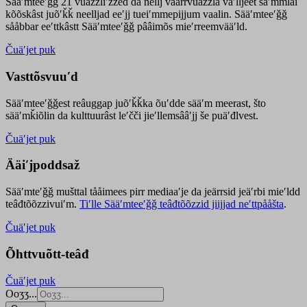
Sääʹmteeʹǧǧ 21 vuäzzliʹžžed da nellj väärrvuäzzla vaʹlljeet säʹmmlai
kõõskâst juõʹǩǩ neelljad eeʹjj tueiʹmmepijjum vaalin. Sääʹmteeʹǧǧ
sååbbar eeʹttkâstt Sääʹmteeʹǧǧ pââimõs mieʹrreemvääʹld.
Čuäʹjet puk
Vasttõsvuuʹd
Sääʹmteeʹǧǧest
reâuggap
juõʹǩǩka
õuʹdde
sääʹm meer
ast
, što
sääʹmǩiõlin da kulttuurâst leʹčči jieʹllemsââʹjj še puäʹđlvest.
Čuäʹjet puk
Ääiʹjpoddsaž
Sääʹmteʹǧǧ mušttal tååimees pirr mediaaʹje da jeärrsid jeäʹrbi mieʹldd
teâđtõõzzivuiʹm.
Tiʹlle Sääʹmteeʹǧǧ teâđtõõzzid jiijjad neʹttpååšta
.
Čuäʹjet puk
Õhttvuõtt-teâđ
Čuäʹjet puk
Ooʒʒ...