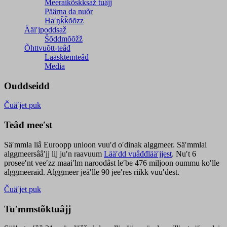
Meeraikõskksaž tuâjj
Päärna da nuõr
Haʹŋǩǩõõzz
Ääiʹjpoddsaž
Šõddmõõžž
Õhttvuõtt-teâđ
Laasktemteâđ
Media
Ouddseidd
Čuäʹjet puk
Teâđ meeʹst
Säʹmmla liâ Euroopp unioon vuuʹd oʹdinak alggmeer. Säʹmmlai
alggmeersââʹjj lij juʹn raavuum
Lääʹdd vuâđđlääʹjjest
. Nuʹt 6
proseeʹnt veeʹzz maaiʹlm naroodâst leʹbe 476 miljoon oummu koʹlle
alggmeeraid. Alggmeer jeäʹlle 90 jeeʹres riikk vuuʹdest.
Čuäʹjet puk
Tuʹmmstõktuâjj