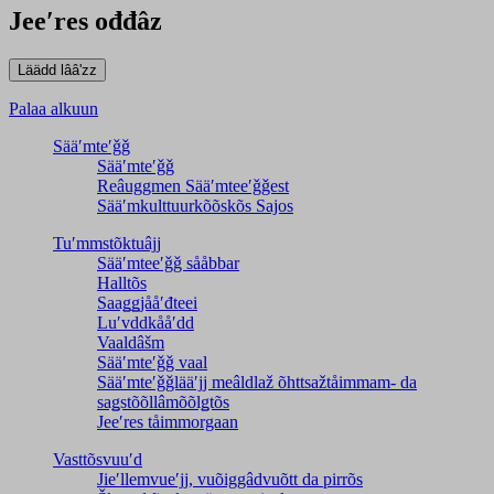
Jeeʹres ođđâz
Palaa alkuun
Sääʹmteʹǧǧ
Sääʹmteʹǧǧ
Reâuggmen Sääʹmteeʹǧǧest
Sääʹmkulttuurkõõskõs Sajos
Tuʹmmstõktuâjj
Sääʹmteeʹǧǧ sååbbar
Halltõs
Saaǥǥjååʹđteei
Luʹvddkååʹdd
Vaaldâšm
Sääʹmteʹǧǧ vaal
Sääʹmteʹǧǧlääʹjj meâldlaž õhttsažtåimmam- da
saǥstõõllâmõõlǥtõs
Jeeʹres tåimmorgaan
Vasttõsvuuʹd
Jieʹllemvueʹjj, vuõiggâdvuõtt da pirrõs