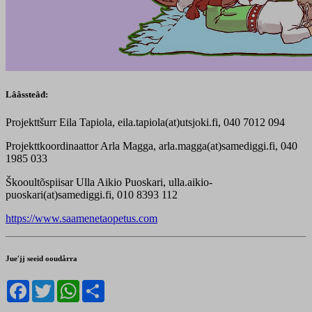
Lââssteâđ:
Projekttšurr Eila Tapiola, eila.tapiola(at)utsjoki.fi, 040 7012 094
Projekttkoordinaattor Arla Magga, arla.magga(at)samediggi.fi, 040
1985 033
Škooultõspiisar Ulla Aikio Puoskari, ulla.aikio-
puoskari(at)samediggi.fi, 010 8393 112
https://www.saamenetaopetus.com
Jueʹjj seeid ooudårra
Facebook
Twitter
WhatsApp
Share