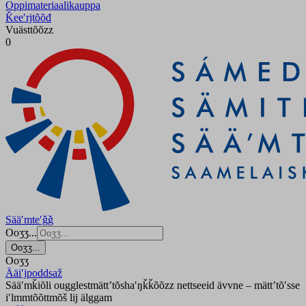
Oppimateriaalikauppa
Ǩeeʹrjtõõđ
Vuästtõõzz
0
Sääʹmteʹǧǧ
Ooʒʒ...
Ooʒʒ...
Ooʒʒ
Ääiʹjpoddsaž
Sääʹmǩiõli ougglestmättʼtõshaʹŋǩǩõõzz nettseeid ävvne – mättʼtõʹsse
iʹlmmtõõttmõš lij älggam