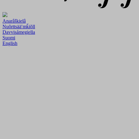
Anarâškielâ
Nuõrttsääʹmǩiõll
Davvisámegiella
Suomi
English