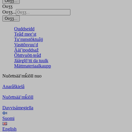
Ooʒʒ...
Ooʒʒ
Ooʒʒ...
Ooʒʒ...
Ouddseidd
Teâđ meeʹst
Tuʹmmstõktuâjj
Vasttõsvuuʹd
Ääiʹjpoddsaž
Õhttvuõtt-teâđ
Jåårǥlõʹtti da tuulk
Mättmateriaalkaupp
Nuõrttsääʹmǩiõll
nuo
Anarâškielâ
Nuõrttsääʹmǩiõll
Davvisámegiella
Suomi
English