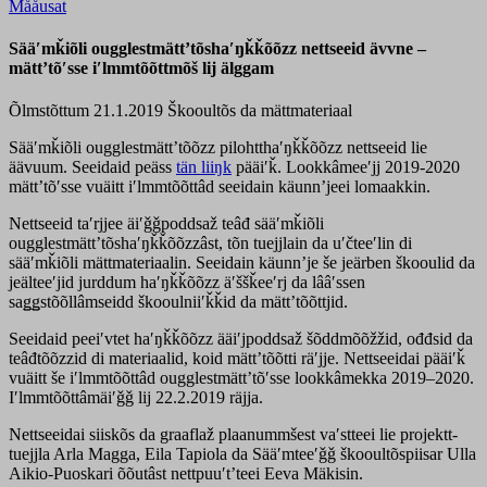
Mååusat
Sääʹmǩiõli ougglestmättʼtõshaʹŋǩǩõõzz nettseeid ävvne –
mättʼtõʹsse iʹlmmtõõttmõš lij älggam
Õlmstõttum 21.1.2019
Škooultõs da mättmateriaal
Sääʹmǩiõli ougglestmättʼtõõzz pilohtthaʹŋǩǩõõzz nettseeid lie
äävuum. Seeidaid peäss
tän liiŋk
pääiʹǩ. Lookkâmeeʹjj 2019-2020
mättʼtõʹsse vuäitt iʹlmmtõõttâd seeidain käunnʼjeei lomaakkin.
Nettseeid taʹrjjee äiʹǧǧpoddsaž teâđ sääʹmǩiõli
ougglestmättʼtõshaʹŋǩǩõõzzâst, tõn tuejjlain da uʹčteeʹlin di
sääʹmǩiõli mättmateriaalin. Seeidain käunnʼje še jeärben škooulid da
jeälteeʹjid jurddum haʹŋǩǩõõzz äʹššǩeeʹrj da lââʹssen
saǥǥstõõllâmseidd škooulniiʹǩǩid da mättʼtõõttjid.
Seeidaid peeiʹvtet haʹŋǩǩõõzz ääiʹjpoddsaž šõddmõõžžid, ođđsid da
teâđtõõzzid di materiaalid, koid mättʼtõõtti räʹjje. Nettseeidai pääiʹǩ
vuäitt še iʹlmmtõõttâd ougglestmättʼtõʹsse lookkâmekka 2019–2020.
Iʹlmmtõõttâmäiʹǧǧ lij 22.2.2019 räjja.
Nettseeidai siiskõs da graaflaž plaanummšest vaʹstteei lie projektt-
tuejjla Arla Magga, Eila Tapiola da Sääʹmteeʹǧǧ škooultõspiisar Ulla
Aikio-Puoskari õõutâst nettpuuʹtʼteei Eeva Mäkisin.