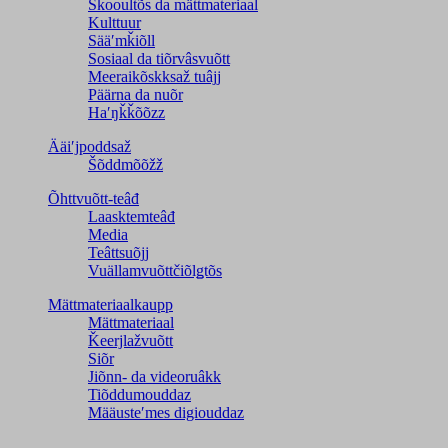
Škooultõs da mättmateriaal
Kulttuur
Sääʹmǩiõll
Sosiaal da tiõrvâsvuõtt
Meeraikõskksaž tuâjj
Päärna da nuõr
Haʹŋǩǩõõzz
Ääiʹjpoddsaž
Šõddmõõžž
Õhttvuõtt-teâđ
Laasktemteâđ
Media
Teâttsuõjj
Vuällamvuõttčiõlǥtõs
Mättmateriaalkaupp
Mättmateriaal
Ǩeerjlažvuõtt
Siõr
Jiõnn- da videoruâkk
Tiõddumouddaz
Määusteʹmes digiouddaz