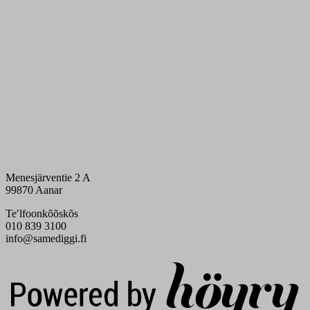
Menesjärventie 2 A
99870 Aanar
Teʹlfoonkõõskõs
010 839 3100
info@samediggi.fi
Digi- ja mainostoimisto Höyry Rovaniemi ja Oulu