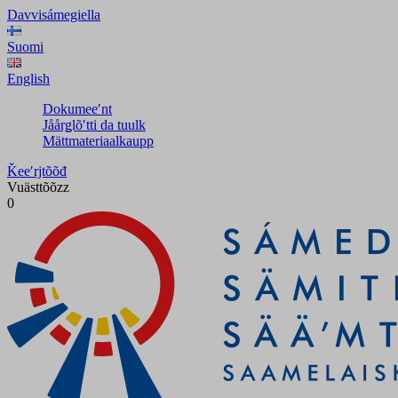
Davvisámegiella
Suomi
English
Dokumeeʹnt
Jåårǥlõʹtti da tuulk
Mättmateriaalkaupp
Ǩeeʹrjtõõđ
Vuästtõõzz
0