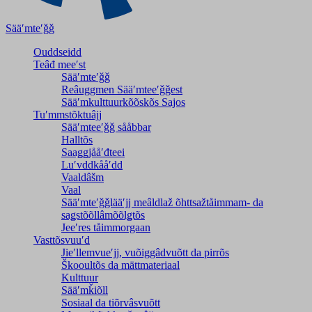
Sääʹmteʹǧǧ
Ouddseidd
Teâđ meeʹst
Sääʹmteʹǧǧ
Reâuggmen Sääʹmteeʹǧǧest
Sääʹmkulttuurkõõskõs Sajos
Tuʹmmstõktuâjj
Sääʹmteeʹǧǧ sååbbar
Halltõs
Saaǥǥjååʹđteei
Luʹvddkååʹdd
Vaaldâšm
Vaal
Sääʹmteʹǧǧlääʹjj meâldlaž õhttsažtåimmam- da
saǥstõõllâmõõlǥtõs
Jeeʹres tåimmorgaan
Vasttõsvuuʹd
Jieʹllemvueʹjj, vuõiggâdvuõtt da pirrõs
Škooultõs da mättmateriaal
Kulttuur
Sääʹmǩiõll
Sosiaal da tiõrvâsvuõtt