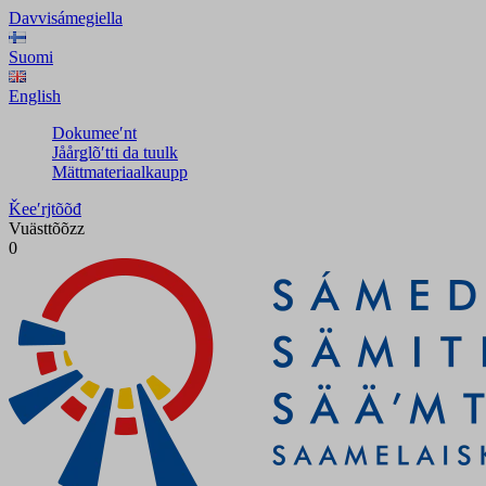
Davvisámegiella
Suomi
English
Dokumeeʹnt
Jåårǥlõʹtti da tuulk
Mättmateriaalkaupp
Ǩeeʹrjtõõđ
Vuästtõõzz
0