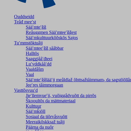
Ouddseidd
Teâđ meeʹst
Sääʹmteʹǧǧ
Reâuggmen Sääʹmteeʹǧǧest
Sääʹmkulttuurkõõskõs Sajos
Tuʹmmstõktuâjj
Sääʹmteeʹǧǧ sååbbar
Halltõs
Saaǥǥjååʹđteei
Luʹvddkååʹdd
Vaaldâšm
Vaal
Sääʹmteʹǧǧlääʹjj meâldlaž õhttsažtåimmam- da saǥstõõll
Jeeʹres tåimmorgaan
Vasttõsvuuʹd
Jieʹllemvueʹjj, vuõiggâdvuõtt da pirrõs
Škooultõs da mättmateriaal
Kulttuur
Sääʹmǩiõll
Sosiaal da tiõrvâsvuõtt
Meeraikõskksaž tuâjj
Päärna da nuõr