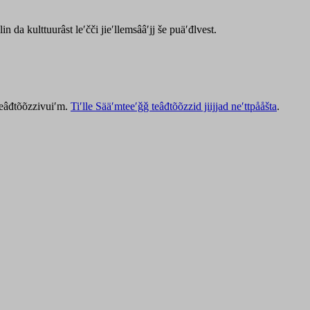
lin da kulttuurâst leʹčči jieʹllemsââʹjj še puäʹđlvest.
 teâđtõõzzivuiʹm.
Tiʹlle Sääʹmteeʹǧǧ teâđtõõzzid jiijjad neʹttpååšta
.