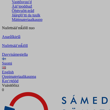
Vasttõsvuuʹd
Ääiʹjpoddsaž
Õhttvuõtt-teâđ
Jåårǥlõʹtti da tuulk
Mättmateriaalkaupp
Nuõrttsääʹmǩiõll
nuo
Anarâškielâ
Nuõrttsääʹmǩiõll
Davvisámegiella
Suomi
English
Oppimateriaalikauppa
Ǩeeʹrjtõõđ
Vuästtõõzz
0