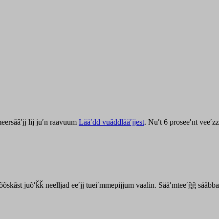
ersââʹjj lij juʹn raavuum
Lääʹdd vuâđđlääʹjjest
. Nuʹt 6 proseeʹnt veeʹ
kõõskâst juõʹǩǩ neelljad eeʹjj tueiʹmmepijjum vaalin. Sääʹmteeʹǧǧ sååbb