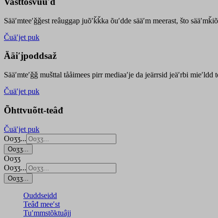
Vasttõsvuuʹd
Sääʹmteeʹǧǧest
reâuggap
juõʹǩǩka
õuʹdde
sääʹm meer
ast
, što sääʹmǩiõ
Čuäʹjet puk
Ääiʹjpoddsaž
Sääʹmteʹǧǧ mušttal tååimees pirr mediaaʹje da jeärrsid jeäʹrbi mieʹldd
Čuäʹjet puk
Õhttvuõtt-teâđ
Čuäʹjet puk
Ooʒʒ...
Ooʒʒ...
Ooʒʒ
Ooʒʒ...
Ooʒʒ...
Ouddseidd
Teâđ meeʹst
Tuʹmmstõktuâjj