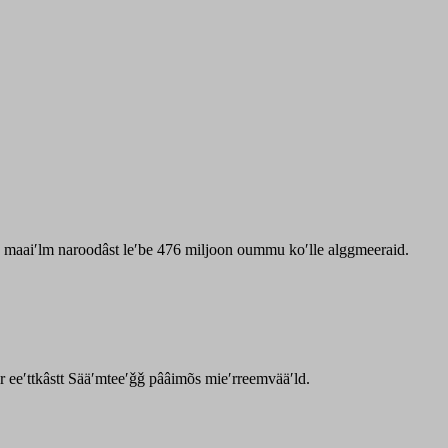
zz maaiʹlm naroodâst leʹbe 476 miljoon oummu koʹlle alggmeeraid.
ar eeʹttkâstt Sääʹmteeʹǧǧ pââimõs mieʹrreemvääʹld.