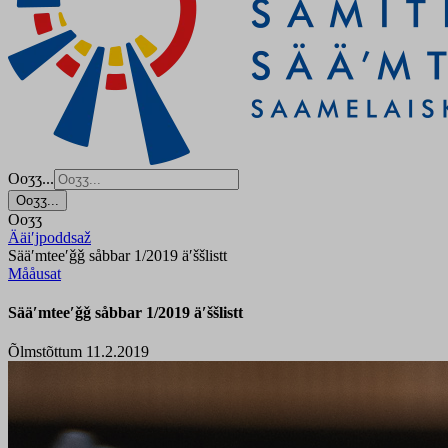
Ooʒʒ...
Ooʒʒ...
Ooʒʒ
Ääiʹjpoddsaž
Sääʹmteeʹǧǧ såbbar 1/2019 äʹššlistt
Mååusat
Sääʹmteeʹǧǧ såbbar 1/2019 äʹššlistt
Õlmstõttum 11.2.2019