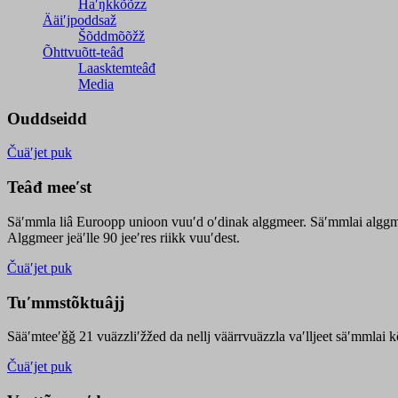
Haʹŋǩǩõõzz
Ääiʹjpoddsaž
Šõddmõõžž
Õhttvuõtt-teâđ
Laasktemteâđ
Media
Ouddseidd
Čuäʹjet puk
Teâđ meeʹst
Säʹmmla liâ Euroopp unioon vuuʹd oʹdinak alggmeer. Säʹmmlai alggme
Alggmeer jeäʹlle 90 jeeʹres riikk vuuʹdest.
Čuäʹjet puk
Tuʹmmstõktuâjj
Sääʹmteeʹǧǧ 21 vuäzzliʹžžed da nellj väärrvuäzzla vaʹlljeet säʹmmlai 
Čuäʹjet puk