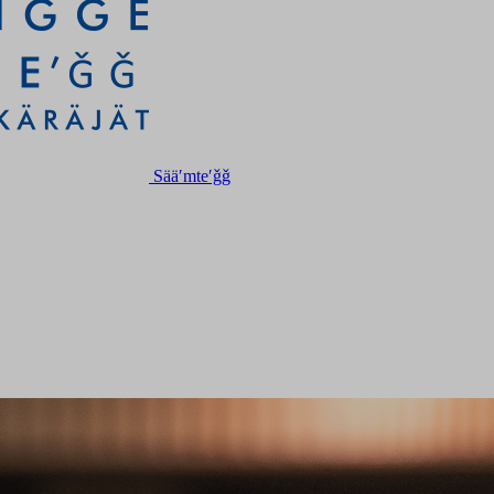
Sääʹmteʹǧǧ