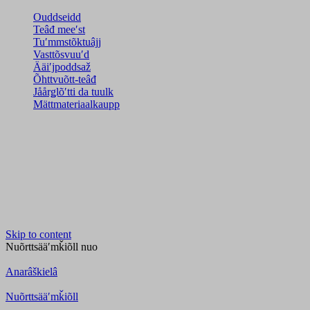
Ouddseidd
Teâđ meeʹst
Tuʹmmstõktuâjj
Vasttõsvuuʹd
Ääiʹjpoddsaž
Õhttvuõtt-teâđ
Jåårǥlõʹtti da tuulk
Mättmateriaalkaupp
Skip to content
Nuõrttsääʹmǩiõll
nuo
Anarâškielâ
Nuõrttsääʹmǩiõll