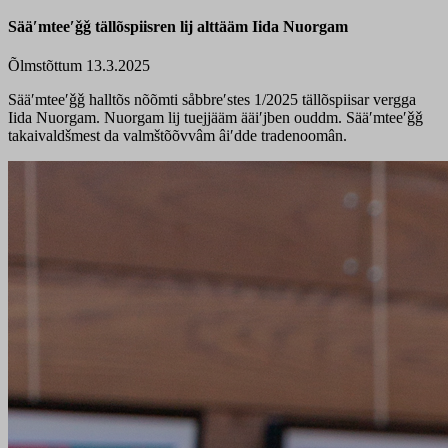
Sääʹmteeʹǧǧ tällõspiisren lij alttääm Iida Nuorgam
Õlmstõttum 13.3.2025
Sääʹmteeʹǧǧ
halltõs
nõõmti
såbbreʹstes
1/2025
tällõspiisar
vergga
Iida Nuorgam. Nuorgam
lij
tuejjääm
ääiʹjben
ouddm
.
Sääʹmteeʹǧǧ
takaivaldšmest
da
valmštõõvvâm
âiʹdde
tradenoomân
.