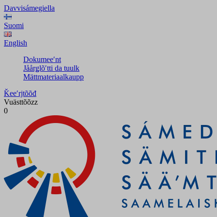
Davvisámegiella
Suomi
English
Dokumeeʹnt
Jåårǥlõʹtti da tuulk
Mättmateriaalkaupp
Ǩeeʹrjtõõđ
Vuästtõõzz
0