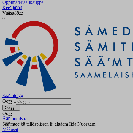
Oppimateriaalikauppa
Ǩeeʹrjtõõđ
Vuästtõõzz
0
Sääʹmteʹǧǧ
Ooʒʒ...
Ooʒʒ...
Ooʒʒ
Ääiʹjpoddsaž
Sääʹmteeʹǧǧ tällõspiisren lij alttääm Iida Nuorgam
Mååusat