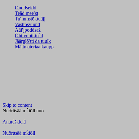
Ouddseidd
Teâđ meeʹst
Tuʹmmstõktuâjj
Vasttõsvuuʹd
Ääiʹjpoddsaž
Õhttvuõtt-teâđ
Jåårǥlõʹtti da tuulk
Mättmateriaalkaupp
Skip to content
Nuõrttsääʹmǩiõll
nuo
Anarâškielâ
Nuõrttsääʹmǩiõll