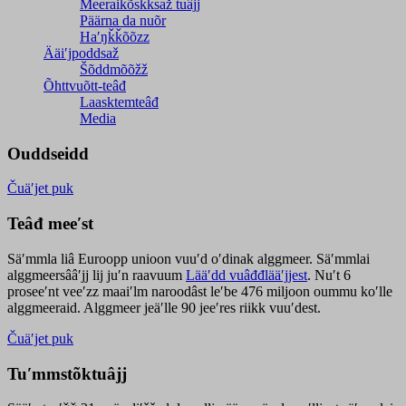
Meeraikõskksaž tuâjj
Päärna da nuõr
Haʹŋǩǩõõzz
Ääiʹjpoddsaž
Šõddmõõžž
Õhttvuõtt-teâđ
Laasktemteâđ
Media
Ouddseidd
Čuäʹjet puk
Teâđ meeʹst
Säʹmmla liâ Euroopp unioon vuuʹd oʹdinak alggmeer. Säʹmmlai
alggmeersââʹjj lij juʹn raavuum
Lääʹdd vuâđđlääʹjjest
. Nuʹt 6
proseeʹnt veeʹzz maaiʹlm naroodâst leʹbe 476 miljoon oummu koʹlle
alggmeeraid. Alggmeer jeäʹlle 90 jeeʹres riikk vuuʹdest.
Čuäʹjet puk
Tuʹmmstõktuâjj