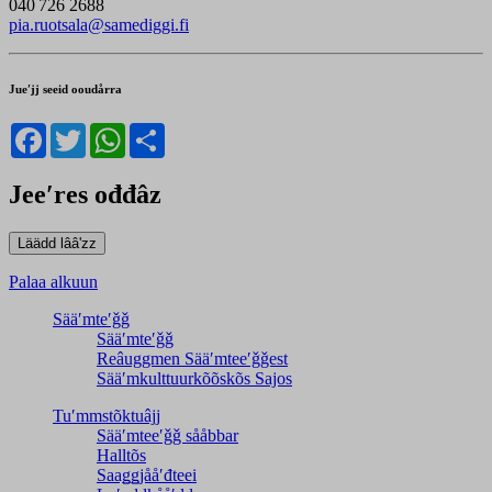
040 726 2688
pia.ruotsala@samediggi.fi
Jueʹjj seeid ooudårra
Facebook
Twitter
WhatsApp
Share
Jeeʹres ođđâz
Palaa alkuun
Sääʹmteʹǧǧ
Sääʹmteʹǧǧ
Reâuggmen Sääʹmteeʹǧǧest
Sääʹmkulttuurkõõskõs Sajos
Tuʹmmstõktuâjj
Sääʹmteeʹǧǧ sååbbar
Halltõs
Saaǥǥjååʹđteei