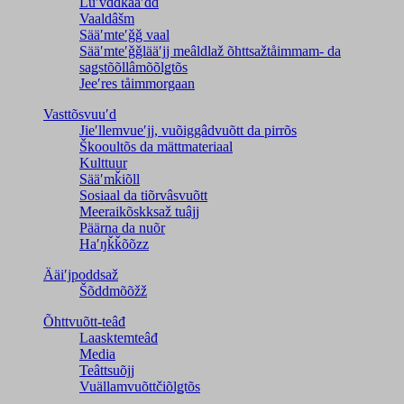
Luʹvddkååʹdd
Vaaldâšm
Sääʹmteʹǧǧ vaal
Sääʹmteʹǧǧlääʹjj meâldlaž õhttsažtåimmam- da
saǥstõõllâmõõlǥtõs
Jeeʹres tåimmorgaan
Vasttõsvuuʹd
Jieʹllemvueʹjj, vuõiggâdvuõtt da pirrõs
Škooultõs da mättmateriaal
Kulttuur
Sääʹmǩiõll
Sosiaal da tiõrvâsvuõtt
Meeraikõskksaž tuâjj
Päärna da nuõr
Haʹŋǩǩõõzz
Ääiʹjpoddsaž
Šõddmõõžž
Õhttvuõtt-teâđ
Laasktemteâđ
Media
Teâttsuõjj
Vuällamvuõttčiõlǥtõs