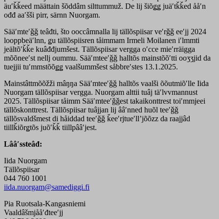
äuʹǩǩeed määttain šõddâm silttummuž. De lij šiõǥǥ juäʹtǩǩed ååʹn
ođđ aaʹšši pirr, särnn Nuorgam.
Sääʹmteʹǧǧ teâđti, što ooccâmnalla lij tällõspiisar veʹrǧǧ eeʹjj 2024
looppbeäʹlnn, ǥu tällõspiisren tåimmam Irmeli Moilanen iʹlmmti
jeältõʹǩǩe kuâđđjumšest. Tällõspiisar vergga oʹcce mieʹrräigga
mõõneeʹst nellj oummu. Sääʹmteeʹǧǧ halltõs mainstõõʹtti ooʒʒjid da
tuejjii tuʹmmstõõǥǥ vaalšummšest såbbreʹstes 13.1.2025.
Mainstâttmõõžži mâŋŋa Sääʹmteeʹǧǧ halltõs vaalši õõutmiõʹlle Iida
Nuorgam tällõspiisar vergga. Nuorgam alttii tuâj täʹlvvmannust
2025. Tällõspiisar tåimm Sääʹmteeʹǧǧest takaikonttrest toiʹmmjeei
tällõskonttrest. Tällõspiisar tuâjjan lij ââʹnned huõl teeʹǧǧ
tällõsvaldšmest di håiddad teeʹǧǧ ǩeeʹrjtueʹllʼjõõzz da raajjâd
tiillǩiõrǥtõs juõʹǩǩ tiillpââʹjest.
Lââʹssteâđ:
Iida Nuorgam
Tällõspiisar
044 760 1001
iida.nuorgam@samediggi.fi
Pia Ruotsala-Kangasniemi
Vaaldâšmjååʹđteeʹjj