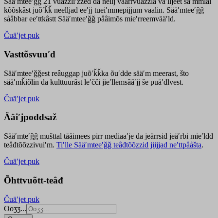
Sääʹmteeʹǧǧ 21 vuäzzliʹžžed da nellj väärrvuäzzla vaʹlljeet säʹmmlai
kõõskâst juõʹǩǩ neelljad eeʹjj tueiʹmmepijjum vaalin. Sääʹmteeʹǧǧ
sååbbar eeʹttkâstt Sääʹmteeʹǧǧ pââimõs mieʹrreemvääʹld.
Čuäʹjet puk
Vasttõsvuuʹd
Sääʹmteeʹǧǧest
reâuggap
juõʹǩǩka
õuʹdde
sääʹm meer
ast
, što
sääʹmǩiõlin da kulttuurâst leʹčči jieʹllemsââʹjj še puäʹđlvest.
Čuäʹjet puk
Ääiʹjpoddsaž
Sääʹmteʹǧǧ mušttal tååimees pirr mediaaʹje da jeärrsid jeäʹrbi mieʹldd
teâđtõõzzivuiʹm.
Tiʹlle Sääʹmteeʹǧǧ teâđtõõzzid jiijjad neʹttpååšta
.
Čuäʹjet puk
Õhttvuõtt-teâđ
Čuäʹjet puk
Ooʒʒ...