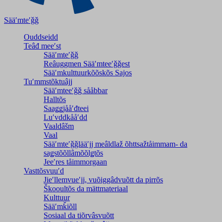
Sääʹmteʹǧǧ
Ouddseidd
Teâđ meeʹst
Sääʹmteʹǧǧ
Reâuggmen Sääʹmteeʹǧǧest
Sääʹmkulttuurkõõskõs Sajos
Tuʹmmstõktuâjj
Sääʹmteeʹǧǧ sååbbar
Halltõs
Saaǥǥjååʹđteei
Luʹvddkååʹdd
Vaaldâšm
Vaal
Sääʹmteʹǧǧlääʹjj meâldlaž õhttsažtåimmam- da
saǥstõõllâmõõlǥtõs
Jeeʹres tåimmorgaan
Vasttõsvuuʹd
Jieʹllemvueʹjj, vuõiggâdvuõtt da pirrõs
Škooultõs da mättmateriaal
Kulttuur
Sääʹmǩiõll
Sosiaal da tiõrvâsvuõtt