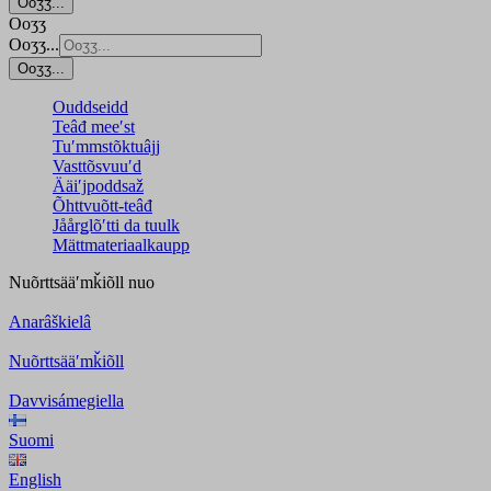
Ooʒʒ...
Ooʒʒ
Ooʒʒ...
Ooʒʒ...
Ouddseidd
Teâđ meeʹst
Tuʹmmstõktuâjj
Vasttõsvuuʹd
Ääiʹjpoddsaž
Õhttvuõtt-teâđ
Jåårǥlõʹtti da tuulk
Mättmateriaalkaupp
Nuõrttsääʹmǩiõll
nuo
Anarâškielâ
Nuõrttsääʹmǩiõll
Davvisámegiella
Suomi
English