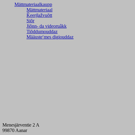
Mättmateriaalkaupp
Mättmateriaal
Ǩeerjlažvuõtt
Siõr
Jiõnn- da videoruâkk
Tiõddumouddaz
Määusteʹmes digiouddaz
Menesjärventie 2 A
99870 Aanar