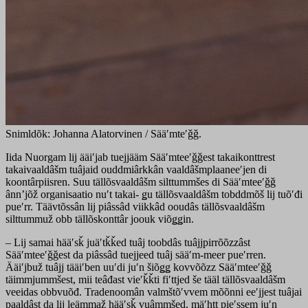
Snimldõk: Johanna Alatorvinen / Sääʹmteʹǧǧ.
Iida Nuorgam lij ääiʹjab tuejjääm Sääʹmteeʹǧǧest takaikonttrest
takaivaaldâšm tuâjaid ouddmiârkkân vaaldâšmplaaneeʹjen di
koontârpiisren. Suu tällõsvaaldâšm silttummšes di Sääʹmteeʹǧǧ
ânnʼjõž organisaatio nuʹt takai- ǥu tällõsvaaldâšm tobddmõš lij tuõʹđi
pueʹrr. Täävtõssân lij piâssâd viikkâd ooudâs tällõsvaaldâšm
silttummuž obb tällõskonttâr joouk viõǥǥin.
– Lij samai hääʹsǩ juäʹtǩǩed tuâj toobdâs tuâjjpirrõõzzâst
Sääʹmteeʹǧǧest da piâssâd tuejjeed tuâj sääʹm-meer pueʹrren.
Ääiʹjbuž tuâjj tääiʹben uuʹdi juʹn šiõǥǥ kovvõõzz Sääʹmteeʹǧǧ
täimmjummšest, mii teâđast vieʹǩǩti fiʹttjed še tääl tällõsvaaldâšm
veeidas obbvuõđ. Tradenoomân valmštõʹvvem mõõnni eeʹjjest tuâjai
paaldâst da lij leämmaž hääʹsǩ vuâmmšed, mäʹhtt pieʹssem juʹn