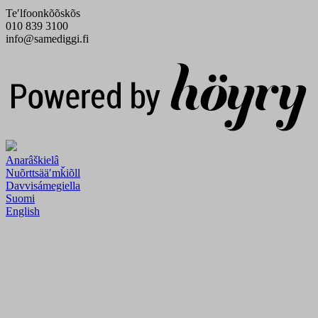
Teʹlfoonkõõskõs
010 839 3100
info@samediggi.fi
Digi- ja mainostoimisto Höyry Rovaniemi ja Oulu
Anarâškielâ
Nuõrttsääʹmǩiõll
Davvisámegiella
Suomi
English