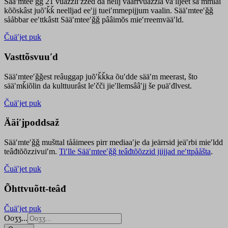
Sääʹmteeʹǧǧ 21 vuäzzliʹžžed da nellj väärrvuäzzla vaʹlljeet säʹmmlai
kõõskâst juõʹǩǩ neelljad eeʹjj tueiʹmmepijjum vaalin. Sääʹmteeʹǧǧ
sååbbar eeʹttkâstt Sääʹmteeʹǧǧ pââimõs mieʹrreemvääʹld.
Čuäʹjet puk
Vasttõsvuuʹd
Sääʹmteeʹǧǧest
reâuggap
juõʹǩǩka
õuʹdde
sääʹm meer
ast
, što
sääʹmǩiõlin da kulttuurâst leʹčči jieʹllemsââʹjj še puäʹđlvest.
Čuäʹjet puk
Ääiʹjpoddsaž
Sääʹmteʹǧǧ mušttal tååimees pirr mediaaʹje da jeärrsid jeäʹrbi mieʹldd
teâđtõõzzivuiʹm.
Tiʹlle Sääʹmteeʹǧǧ teâđtõõzzid jiijjad neʹttpååšta
.
Čuäʹjet puk
Õhttvuõtt-teâđ
Čuäʹjet puk
Ooʒʒ...