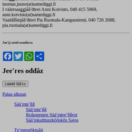
tuomas.juuso(at)samediggi.fi
I väärrsaaǥǥjååʹđteei Anni Koivisto, 040 415 5969,
anni.koivisto(at)samediggi.fi
Vaaldâšmjååʹđteei Pia Ruotsala-Kangasniemi, 040 726 2688,
pia.ruotsala(at)samediggi.fi
Jueʹjj seeid ooudårra
Facebook
Twitter
WhatsApp
Share
Jeeʹres ođđâz
Palaa alkuun
Sääʹmteʹǧǧ
Sääʹmteʹǧǧ
Reâuggmen Sääʹmteeʹǧǧest
Sääʹmkulttuurkõõskõs Sajos
Tuʹmmstõktuâjj