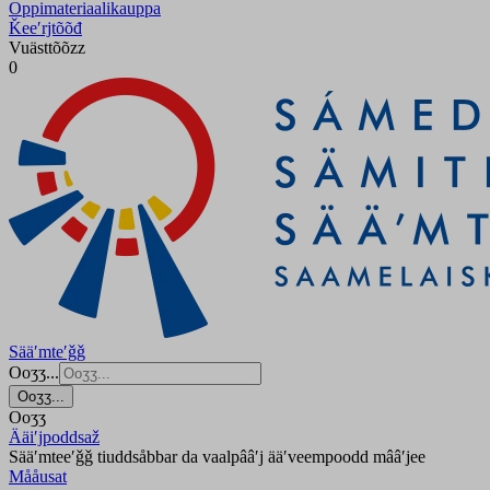
Oppimateriaalikauppa
Ǩeeʹrjtõõđ
Vuästtõõzz
0
Sääʹmteʹǧǧ
Ooʒʒ...
Ooʒʒ...
Ooʒʒ
Ääiʹjpoddsaž
Sääʹmteeʹǧǧ tiuddsåbbar da vaalpââʹj ääʹveempoodd mââʹjee
Mååusat