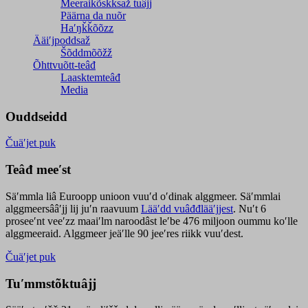
Meeraikõskksaž tuâjj
Päärna da nuõr
Haʹŋǩǩõõzz
Ääiʹjpoddsaž
Šõddmõõžž
Õhttvuõtt-teâđ
Laasktemteâđ
Media
Ouddseidd
Čuäʹjet puk
Teâđ meeʹst
Säʹmmla liâ Euroopp unioon vuuʹd oʹdinak alggmeer. Säʹmmlai
alggmeersââʹjj lij juʹn raavuum
Lääʹdd vuâđđlääʹjjest
. Nuʹt 6
proseeʹnt veeʹzz maaiʹlm naroodâst leʹbe 476 miljoon oummu koʹlle
alggmeeraid. Alggmeer jeäʹlle 90 jeeʹres riikk vuuʹdest.
Čuäʹjet puk
Tuʹmmstõktuâjj