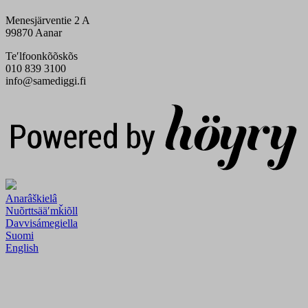
Menesjärventie 2 A
99870 Aanar
Teʹlfoonkõõskõs
010 839 3100
info@samediggi.fi
Digi- ja mainostoimisto Höyry Rovaniemi ja Oulu
Anarâškielâ
Nuõrttsääʹmǩiõll
Davvisámegiella
Suomi
English