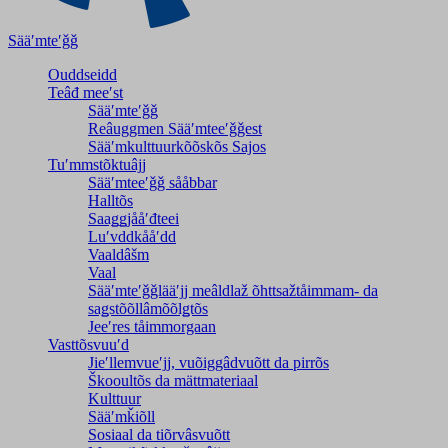
Sääʹmteʹǧǧ
Ouddseidd
Teâđ meeʹst
Sääʹmteʹǧǧ
Reâuggmen Sääʹmteeʹǧǧest
Sääʹmkulttuurkõõskõs Sajos
Tuʹmmstõktuâjj
Sääʹmteeʹǧǧ sååbbar
Halltõs
Saaǥǥjååʹđteei
Luʹvddkååʹdd
Vaaldâšm
Vaal
Sääʹmteʹǧǧlääʹjj meâldlaž õhttsažtåimmam- da
saǥstõõllâmõõlǥtõs
Jeeʹres tåimmorgaan
Vasttõsvuuʹd
Jieʹllemvueʹjj, vuõiggâdvuõtt da pirrõs
Škooultõs da mättmateriaal
Kulttuur
Sääʹmǩiõll
Sosiaal da tiõrvâsvuõtt