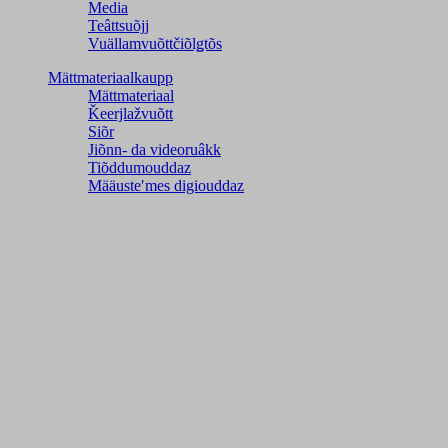
Media
Teâttsuõjj
Vuällamvuõttčiõlǥtõs
Mättmateriaalkaupp
Mättmateriaal
Ǩeerjlažvuõtt
Siõr
Jiõnn- da videoruâkk
Tiõddumouddaz
Määusteʹmes digiouddaz