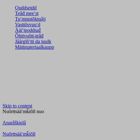
Ouddseidd
Teâđ meeʹst
Tuʹmmstõktuâjj
Vasttõsvuuʹd
Ääiʹjpoddsaž
Õhttvuõtt-teâđ
Jåårǥlõʹtti da tuulk
Mättmateriaalkaupp
Skip to content
Nuõrttsääʹmǩiõll
nuo
Anarâškielâ
Nuõrttsääʹmǩiõll