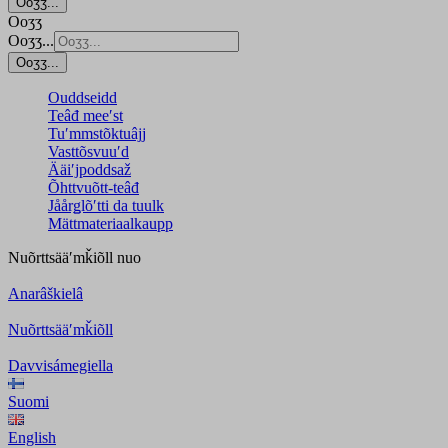
Ooʒʒ...
Ooʒʒ
Ooʒʒ...
Ooʒʒ...
Ouddseidd
Teâđ meeʹst
Tuʹmmstõktuâjj
Vasttõsvuuʹd
Ääiʹjpoddsaž
Õhttvuõtt-teâđ
Jåårǥlõʹtti da tuulk
Mättmateriaalkaupp
Nuõrttsääʹmǩiõll
nuo
Anarâškielâ
Nuõrttsääʹmǩiõll
Davvisámegiella
Suomi
English