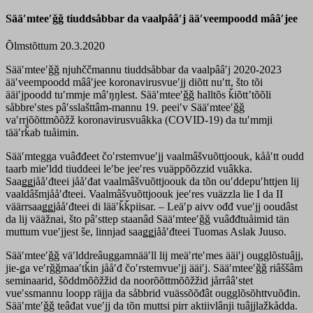
Sääʹmteeʹǧǧ tiuddsåbbar da vaalpââʹj ääʹveempoodd mââʹjee
Õlmstõttum 20.3.2020
Sääʹmteeʹǧǧ njuhččmannu tiuddsåbbar da vaalpââʹj 2020-2023
ääʹveempoodd mââʹjee koronavirusvueʹjj diõtt nuʹtt, što tõi
ääiʹjpoodd tuʹmmje mâʹŋŋlest. Sääʹmteeʹǧǧ halltõs ǩiõttʼtõõli
såbbreʹstes pâʹsslašttâm-mannu 19. peeiʹv Sääʹmteeʹǧǧ
vaʹrrjõõttmõõžž koronavirusvuâkka (COVID-19) da tuʹmmji
tääʹrǩab tuåimin.
Sääʹmtegga vuâđđeet čoʹrstemvueʹjj vaalmâšvuõttjoouk, kååʹtt oudd
taarb mieʹldd tiuddeei leʹbe jeeʹres vuäppõõzzid vuâkka.
Saaǥǥjååʹđteei jååʹđat vaalmâšvuõttjoouk da tõn ouʹddepuʹhttjen lij
vaaldâšmjååʹđteei. Vaalmâšvuõttjoouk jeeʹres vuäzzla lie I da II
väärrsaaǥǥjååʹđteei di lääʹǩǩpiisar. – Leäʹp aivv ođđ vueʹjj ooudâst
da lij vääžnai, što pâʹsttep staanâd Sääʹmteeʹǧǧ vuâđđtuåimid tän
muttum vueʹjjest še, linnjad saaǥǥjååʹđteei Tuomas Aslak Juuso.
Sääʹmteeʹǧǧ väʹlddreâuggamnääʹll lij meäʹrteʹmes ääiʹj ougglõstuâjj,
jie-ǥa veʹrǧǧmaaʹtǩin jååʹđ čoʹrstemvueʹjj ääiʹj. Sääʹmteeʹǧǧ riâššâm
seminaarid, šõddmõõžžid da noorõõttmõõžžid jårrââʹstet
vueʹssmannu loopp räjja da såbbrid vuässõõđât ougglõsõhttvuõđin.
Sääʹmteʹǧǧ teâđat vueʹjj da tõn muttsi pirr aktiivlânji tuâjjlažkådda.