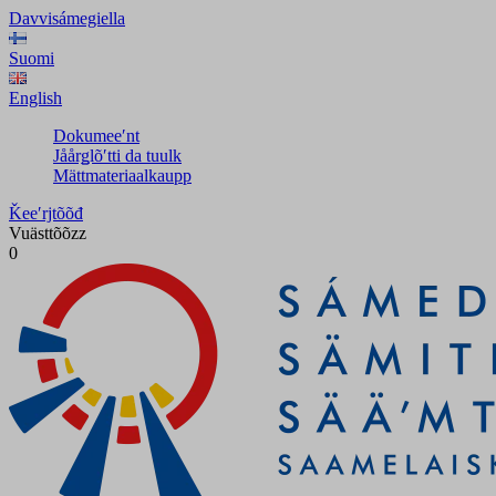
Davvisámegiella
Suomi
English
Dokumeeʹnt
Jåårǥlõʹtti da tuulk
Mättmateriaalkaupp
Ǩeeʹrjtõõđ
Vuästtõõzz
0