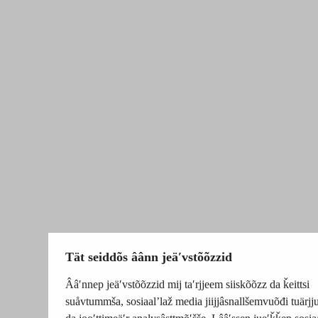
Tät seiddõs âânn jeäʹvstõõzzid
Ââʹnnep jeäʹvstõõzzid mij taʹrjjeem siiskõõzz da ǩeittsi
suåvtummša, sosiaalʼlaž media jiijjâsnallšemvuõđi tuärj