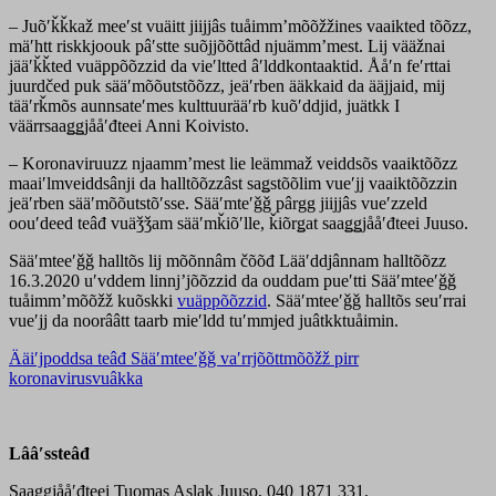
– Juõʹǩǩkaž meeʹst vuäitt jiijjâs tuåimmʼmõõžžines vaaikted tõõzz,
mäʹhtt riskkjoouk pâʹstte suõjjõõttâd njuämmʼmest. Lij vääžnai
jääʹǩǩted vuäppõõzzid da vieʹltted âʹlddkontaaktid. Ååʹn feʹrttai
juurdčed puk sääʹmõõutstõõzz, jeäʹrben ääkkaid da ääjjaid, mij
tääʹrǩmõs aunnsateʹmes kulttuurääʹrb kuõʹddjid, juätkk I
väärrsaaǥǥjååʹđteei Anni Koivisto.
– Koronaviruuzz njaammʼmest lie leämmaž veiddsõs vaaiktõõzz
maaiʹlmveiddsânji da halltõõzzâst saǥstõõlim vueʹjj vaaiktõõzzin
jeäʹrben sääʹmõõutstõʹsse. Sääʹmteʹǧǧ pârgg jiijjâs vueʹzzeld
oouʹdeed teâđ vuäǯǯam sääʹmǩiõʹlle, ǩiõrǥat saaǥǥjååʹđteei Juuso.
Sääʹmteeʹǧǧ halltõs lij mõõnnâm čõõđ Lääʹddjânnam halltõõzz
16.3.2020 uʹvddem linnjʼjõõzzid da ouddam pueʹtti Sääʹmteeʹǧǧ
tuåimmʼmõõžž kuõskki
vuäppõõzzid
. Sääʹmteeʹǧǧ halltõs seuʹrrai
vueʹjj da noorââtt taarb mieʹldd tuʹmmjed juâtkktuåimin.
Ääiʹjpoddsa teâđ Sääʹmteeʹǧǧ vaʹrrjõõttmõõžž pirr
koronavirusvuâkka
Lââʹssteâđ
Saaǥǥjååʹđteei Tuomas Aslak Juuso, 040 1871 331,