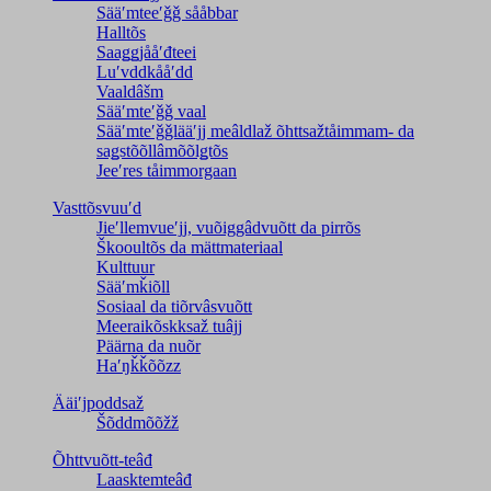
Sääʹmteeʹǧǧ sååbbar
Halltõs
Saaǥǥjååʹđteei
Luʹvddkååʹdd
Vaaldâšm
Sääʹmteʹǧǧ vaal
Sääʹmteʹǧǧlääʹjj meâldlaž õhttsažtåimmam- da
saǥstõõllâmõõlǥtõs
Jeeʹres tåimmorgaan
Vasttõsvuuʹd
Jieʹllemvueʹjj, vuõiggâdvuõtt da pirrõs
Škooultõs da mättmateriaal
Kulttuur
Sääʹmǩiõll
Sosiaal da tiõrvâsvuõtt
Meeraikõskksaž tuâjj
Päärna da nuõr
Haʹŋǩǩõõzz
Ääiʹjpoddsaž
Šõddmõõžž
Õhttvuõtt-teâđ
Laasktemteâđ