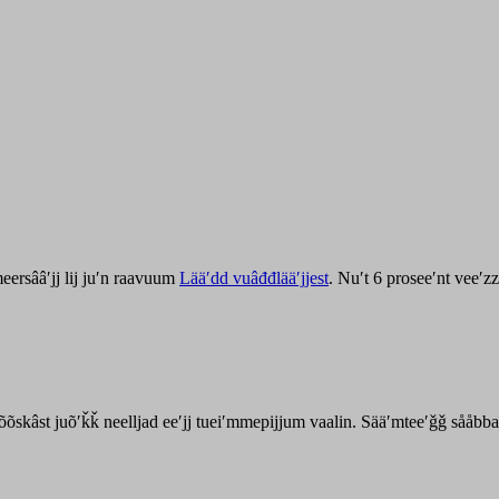
ersââʹjj lij juʹn raavuum
Lääʹdd vuâđđlääʹjjest
. Nuʹt 6 proseeʹnt veeʹ
kõõskâst juõʹǩǩ neelljad eeʹjj tueiʹmmepijjum vaalin. Sääʹmteeʹǧǧ sååbb