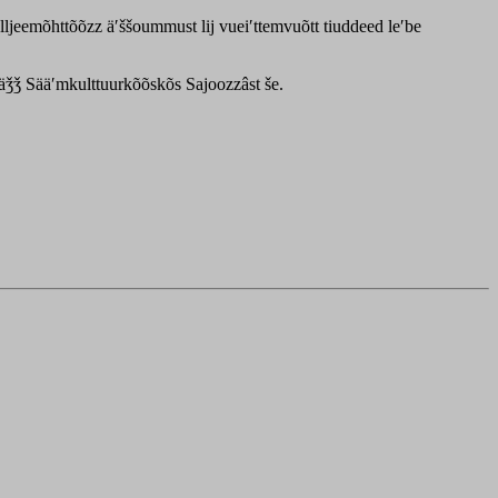
lljeemõhttõõzz äʹššoummust lij vueiʹttemvuõtt tiuddeed leʹbe
äǯǯ Sääʹmkulttuurkõõskõs Sajoozzâst še.