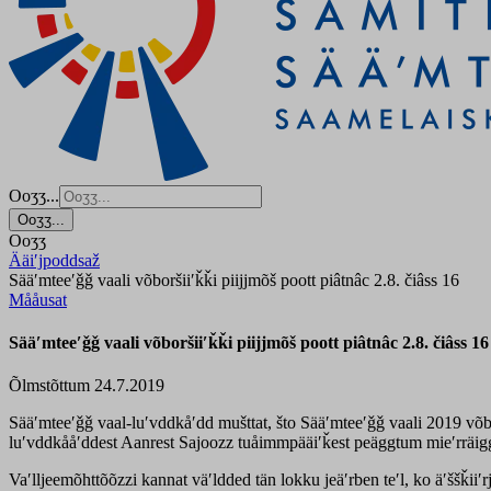
Ooʒʒ...
Ooʒʒ...
Ooʒʒ
Ääiʹjpoddsaž
Sääʹmteeʹǧǧ vaali võboršiiʹǩǩi piijjmõš poott piâtnâc 2.8. čiâss 16
Mååusat
Sääʹmteeʹǧǧ vaali võboršiiʹǩǩi piijjmõš poott piâtnâc 2.8. čiâss 16
Õlmstõttum 24.7.2019
Sääʹmteeʹǧǧ vaal-luʹvddkåʹdd mušttat, što Sääʹmteeʹǧǧ vaali 2019 võb
luʹvddkååʹddest Aanrest Sajoozz tuåimmpääiʹǩest peäggtum mieʹrrä
Vaʹlljeemõhttõõzzi kannat väʹldded tän lokku jeäʹrben teʹl, ko äʹššǩiiʹr