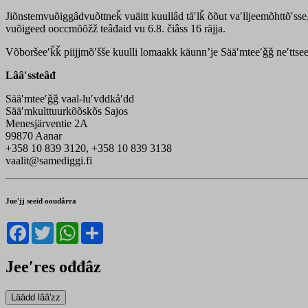
Jiõnstemvuõiggâdvuõttneǩ vuäitt kuullâd tåʹlǩ õõut vaʹlljeemõhttõʹss
vuõiǥeed ooccmõõžž teâđaid vu 6.8. čiâss 16 räjja.
Võboršeeʹǩǩ piijjmõʹšše kuulli lomaakk käunnʼje Sääʹmteeʹǧǧ neʹttse
Lââʹssteâđ
Sääʹmteeʹǧǧ vaal-luʹvddkåʹdd
Sääʹmkulttuurkõõskõs Sajos
Menesjärventie 2A
99870 Aanar
+358 10 839 3120, +358 10 839 3138
vaalit@samediggi.fi
Jueʹjj seeid ooudårra
Facebook
Twitter
WhatsApp
Share
Jeeʹres ođđâz