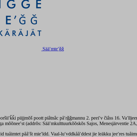
Sääʹmteʹǧǧ
oršiiʹǩǩi piijjmõš poott piâtnâc påʹrǧǧmannu 2. peeiʹv čiâss 16. Vaʹll
igga mõõneeʹst (addrõs: Sääʹmkulttuurkõõskõs Sajos, Menesjärventie
jid tuåimtet pååʹšt mieʹldd. Vaal-luʹvddkååʹddest jie leäkku jeeʹres tuåimm