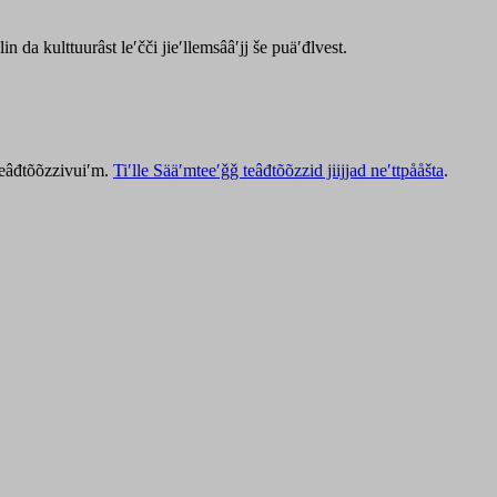
lin da kulttuurâst leʹčči jieʹllemsââʹjj še puäʹđlvest.
 teâđtõõzzivuiʹm.
Tiʹlle Sääʹmteeʹǧǧ teâđtõõzzid jiijjad neʹttpååšta
.