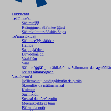
Ouddseidd
Teâđ meeʹst
Sääʹmteʹǧǧ
Reâuggmen Sääʹmteeʹǧǧest
Sääʹmkulttuurkõõskõs Sajos
Tuʹmmstõktuâjj
Sääʹmteeʹǧǧ sååbbar
Halltõs
Saaǥǥjååʹđteei
Luʹvddkååʹdd
Vaaldâšm
Vaal
Sääʹmteʹǧǧlääʹjj meâldlaž õhttsažtåimmam- da saǥstõõll
Jeeʹres tåimmorgaan
Vasttõsvuuʹd
Jieʹllemvueʹjj, vuõiggâdvuõtt da pirrõs
Škooultõs da mättmateriaal
Kulttuur
Sääʹmǩiõll
Sosiaal da tiõrvâsvuõtt
Meeraikõskksaž tuâjj
Päärna da nuõr