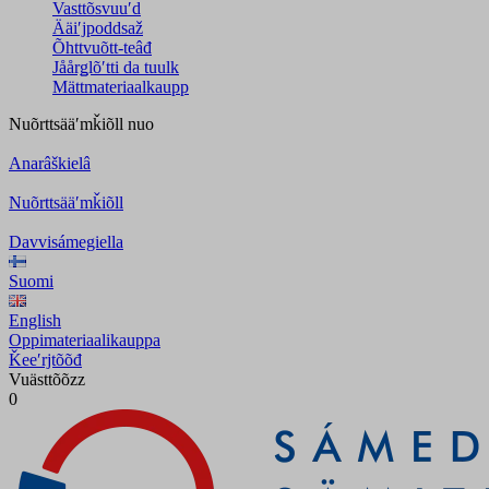
Vasttõsvuuʹd
Ääiʹjpoddsaž
Õhttvuõtt-teâđ
Jåårǥlõʹtti da tuulk
Mättmateriaalkaupp
Nuõrttsääʹmǩiõll
nuo
Anarâškielâ
Nuõrttsääʹmǩiõll
Davvisámegiella
Suomi
English
Oppimateriaalikauppa
Ǩeeʹrjtõõđ
Vuästtõõzz
0