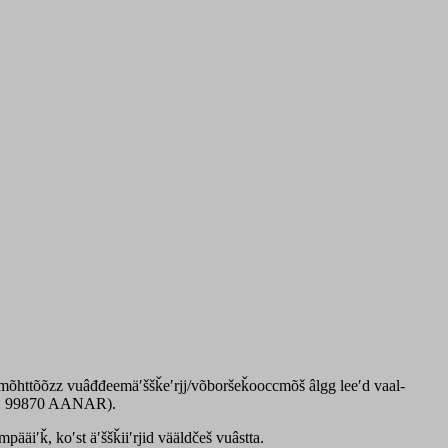
jeemõhttõõzz vuâđđeemäʹššǩeʹrjj/võboršeǩooccmõš âlgg leeʹd vaal-
 2A, 99870 AANAR).
pääiʹǩ, koʹst äʹššǩiiʹrjid vääldčeš vuâstta.