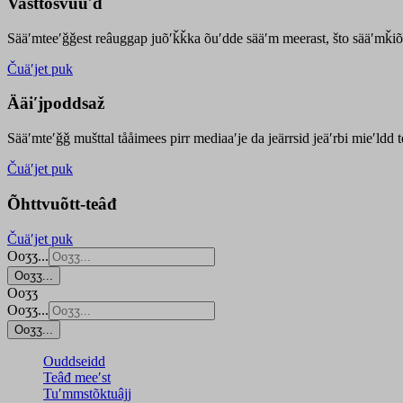
Vasttõsvuuʹd
Sääʹmteeʹǧǧest
reâuggap
juõʹǩǩka
õuʹdde
sääʹm meer
ast
, što sääʹmǩiõ
Čuäʹjet puk
Ääiʹjpoddsaž
Sääʹmteʹǧǧ mušttal tååimees pirr mediaaʹje da jeärrsid jeäʹrbi mieʹldd
Čuäʹjet puk
Õhttvuõtt-teâđ
Čuäʹjet puk
Ooʒʒ...
Ooʒʒ...
Ooʒʒ
Ooʒʒ...
Ooʒʒ...
Ouddseidd
Teâđ meeʹst
Tuʹmmstõktuâjj