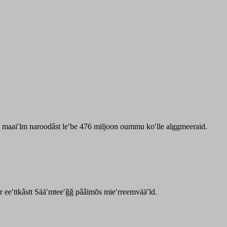
zz maaiʹlm naroodâst leʹbe 476 miljoon oummu koʹlle alggmeeraid.
ar eeʹttkâstt Sääʹmteeʹǧǧ pââimõs mieʹrreemvääʹld.