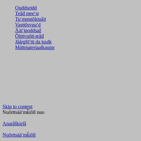
Ouddseidd
Teâđ meeʹst
Tuʹmmstõktuâjj
Vasttõsvuuʹd
Ääiʹjpoddsaž
Õhttvuõtt-teâđ
Jåårǥlõʹtti da tuulk
Mättmateriaalkaupp
Skip to content
Nuõrttsääʹmǩiõll
nuo
Anarâškielâ
Nuõrttsääʹmǩiõll