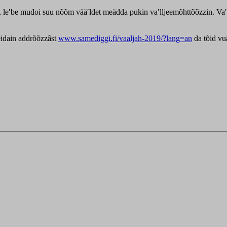
e, leʹbe muđoi suu nõõm vääʹldet meädda pukin vaʹlljeemõhttõõzzin. Vaʹ
eidain addrõõzzâst
www.samediggi.fi/vaaljah-2019/?lang=an
da tõid vu