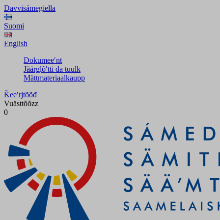
Davvisámegiella
Suomi
English
Dokumeeʹnt
Jåårǥlõʹtti da tuulk
Mättmateriaalkaupp
Ǩeeʹrjtõõđ
Vuästtõõzz
0