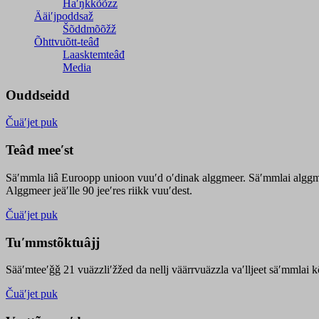
Haʹŋǩǩõõzz
Ääiʹjpoddsaž
Šõddmõõžž
Õhttvuõtt-teâđ
Laasktemteâđ
Media
Ouddseidd
Čuäʹjet puk
Teâđ meeʹst
Säʹmmla liâ Euroopp unioon vuuʹd oʹdinak alggmeer. Säʹmmlai alggme
Alggmeer jeäʹlle 90 jeeʹres riikk vuuʹdest.
Čuäʹjet puk
Tuʹmmstõktuâjj
Sääʹmteeʹǧǧ 21 vuäzzliʹžžed da nellj väärrvuäzzla vaʹlljeet säʹmmlai 
Čuäʹjet puk