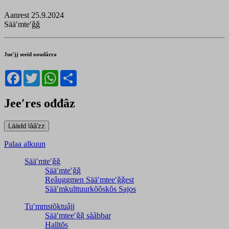
Aanrest 25.9.2024
Sääʹmteʹǧǧ
Jueʹjj seeid ooudårra
Facebook
Twitter
WhatsApp
Share
Jeeʹres ođđâz
Palaa alkuun
Sääʹmteʹǧǧ
Sääʹmteʹǧǧ
Reâuggmen Sääʹmteeʹǧǧest
Sääʹmkulttuurkõõskõs Sajos
Tuʹmmstõktuâjj
Sääʹmteeʹǧǧ sååbbar
Halltõs