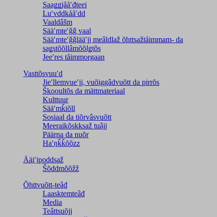
Saaǥǥjååʹđteei
Luʹvddkååʹdd
Vaaldâšm
Sääʹmteʹǧǧ vaal
Sääʹmteʹǧǧlääʹjj meâldlaž õhttsažtåimmam- da
saǥstõõllâmõõlǥtõs
Jeeʹres tåimmorgaan
Vasttõsvuuʹd
Jieʹllemvueʹjj, vuõiggâdvuõtt da pirrõs
Škooultõs da mättmateriaal
Kulttuur
Sääʹmǩiõll
Sosiaal da tiõrvâsvuõtt
Meeraikõskksaž tuâjj
Päärna da nuõr
Haʹŋǩǩõõzz
Ääiʹjpoddsaž
Šõddmõõžž
Õhttvuõtt-teâđ
Laasktemteâđ
Media
Teâttsuõjj