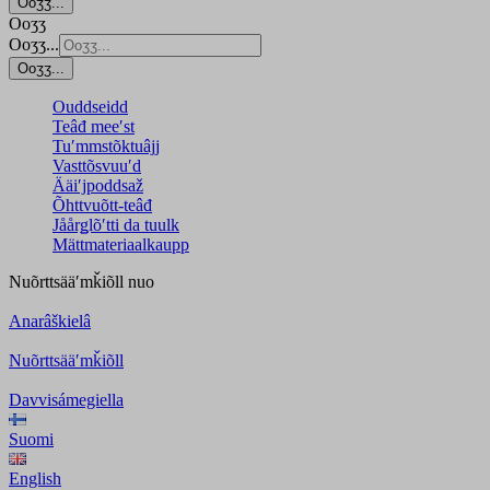
Ooʒʒ...
Ooʒʒ
Ooʒʒ...
Ooʒʒ...
Ouddseidd
Teâđ meeʹst
Tuʹmmstõktuâjj
Vasttõsvuuʹd
Ääiʹjpoddsaž
Õhttvuõtt-teâđ
Jåårǥlõʹtti da tuulk
Mättmateriaalkaupp
Nuõrttsääʹmǩiõll
nuo
Anarâškielâ
Nuõrttsääʹmǩiõll
Davvisámegiella
Suomi
English