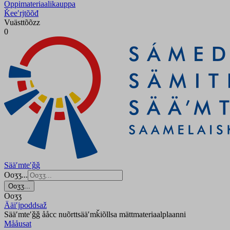
Oppimateriaalikauppa
Ǩeeʹrjtõõđ
Vuästtõõzz
0
Sääʹmteʹǧǧ
Ooʒʒ...
Ooʒʒ...
Ooʒʒ
Ääiʹjpoddsaž
Sääʹmteʹǧǧ ååcc nuõrttsääʹmǩiõllsa mättmateriaalplaanni
Mååusat