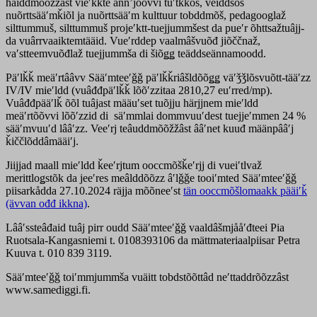
håiddmõõžžâst vieʹǩǩte ânnʼjõõvvi tuʹtǩǩõs, veiddsõs
nuõrttsääʹmǩiõl ja nuõrttsääʹm kulttuur tobddmõš, pedagooglaž
silttummuš, silttummuš projeʹktt-tuejjummšest da pueʹr õhttsažtuâjj-
da vuârrvaaiktemtääid. Vueʹrddep vaalmâšvuõđ jiõččnaž,
vaʹstteemvuõđlaž tuejjummša di šiõǥǥ teäddseännamoodd.
Päʹlǩǩ meäʹrtââvv Sääʹmteeʹǧǧ päʹlǩǩriâšldõõǥǥ väʹǯǯlõsvuõtt-tääʹzz
IV/IV mieʹldd (vuâđđpäʹlǩǩ lõõʹzzitaa 2810,27 euʹrred/mp).
Vuâđđpääʹlǩ õõl tuâjast määuʹset tuõjju härjjnem mieʹldd
meäʹrtõõvvi lõõʹzzid di säʹmmlai dommvuuʹdest tuejjeʹmmen 24 %
sääʹmvuuʹd lââʹzz. Veeʹrj teâuddmõõžžâst ââʹnet kuuđ määnpââʹj
ǩiččlõddâmääiʹj.
Jiijjad maall mieʹldd ǩeeʹrjtum ooccmõšǩeʹrjj di vueiʹtlvaž
merittloǥstõk da jeeʹres meâlddõõzz âʹlǧǧe tooiʹmted Sääʹmteeʹǧǧ
piisarkådda 27.10.2024 räjja mõõneeʹst
tän ooccmõšlomaakk pääiʹǩ
(ävvan ođđ ikkna)
.
Lââʹssteâđaid tuâj pirr oudd Sääʹmteeʹǧǧ vaaldâšmjååʹđteei Pia
Ruotsala-Kangasniemi t. 0108393106 da mättmateriaalpiisar Petra
Kuuva t. 010 839 3119.
Sääʹmteeʹǧǧ toiʹmmjummša vuäitt tobdstõõttâd neʹttaddrõõzzâst
www.samediggi.fi.