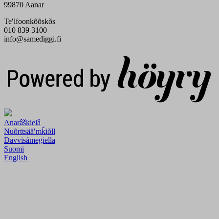
99870 Aanar
Teʹlfoonkõõskõs
010 839 3100
info@samediggi.fi
Digi- ja mainostoimisto Höyry Rovaniemi ja Oulu
Anarâškielâ
Nuõrttsääʹmǩiõll
Davvisámegiella
Suomi
English