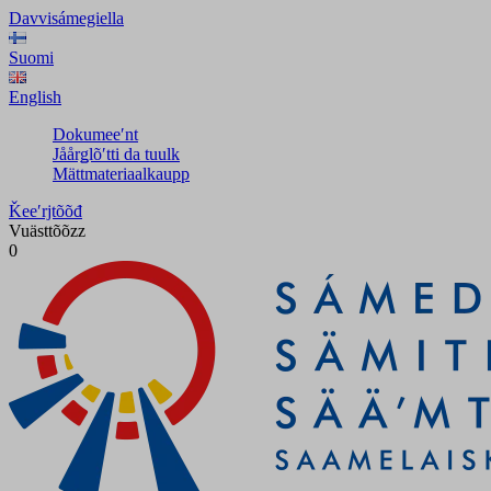
Davvisámegiella
Suomi
English
Dokumeeʹnt
Jåårǥlõʹtti da tuulk
Mättmateriaalkaupp
Ǩeeʹrjtõõđ
Vuästtõõzz
0