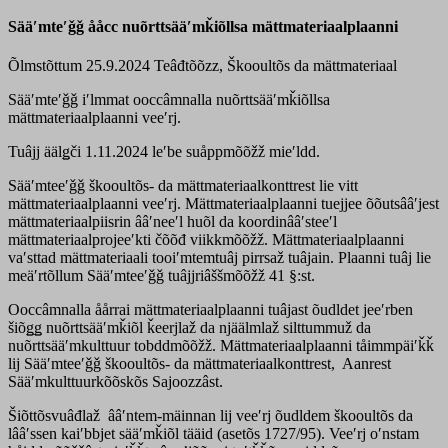
Sääʹmteʹǧǧ ååcc nuõrttsääʹmǩiõllsa mättmateriaalplaanni
Õlmstõttum 25.9.2024
Teâđtõõzz, Škooultõs da mättmateriaal
Sääʹmteʹǧǧ iʹlmmat ooccâmnalla nuõrttsääʹmǩiõllsa
mättmateriaalplaanni veeʹrj.
Tuâjj äälǥči 1.11.2024 leʹbe suåppmõõžž mieʹldd.
Sääʹmteeʹǧǧ škooultõs- da mättmateriaalkonttrest lie vitt
mättmateriaalplaanni veeʹrj. Mättmateriaalplaanni tuejjee õõutsââʹjest
mättmateriaalpiisrin ââʹneeʹl huõl da koordinââʹsteeʹl
mättmateriaalprojeeʹkti čõõđ viikkmõõžž. Mättmateriaalplaanni
vaʹsttad mättmateriaali tooiʹmtemtuâj pirrsaž tuâjain. Plaanni tuâj lie
meäʹrtõllum Sääʹmteeʹǧǧ tuâjjriâššmõõžž 41 §:st.
Ooccâmnalla åårrai mättmateriaalplaanni tuâjast õudldet jeeʹrben
šiõǥǥ nuõrttsääʹmǩiõl ǩeerjlaž da njäälmlaž silttummuž da
nuõrttsääʹmkulttuur tobddmõõžž. Mättmateriaalplaanni tåimmpäiʹǩǩ
lij Sääʹmteeʹǧǧ škooultõs- da mättmateriaalkonttrest, Aanrest
Sääʹmkulttuurkõõskõs Sajoozzâst.
Šiõttõsvuâđlaž ââʹntem-mäinnan lij veeʹrj õudldem škooultõs da
lââʹssen kaiʹbbjet sääʹmǩiõl tääid (asetõs 1727/95). Veeʹrj oʹnstam