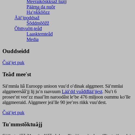
Meeraikõskksaž tuâjj
Päärna da nuõr
Haʹŋǩǩõõzz
Ääiʹjpoddsaž
Šõddmõõžž
Õhttvuõtt-teâđ
Laasktemteâđ
Media
Ouddseidd
Čuäʹjet puk
Teâđ meeʹst
Säʹmmla liâ Euroopp unioon vuuʹd oʹdinak alggmeer. Säʹmmlai
alggmeersââʹjj lij juʹn raavuum
Lääʹdd vuâđđlääʹjjest
. Nuʹt 6
proseeʹnt veeʹzz maaiʹlm naroodâst leʹbe 476 miljoon oummu koʹlle
alggmeeraid. Alggmeer jeäʹlle 90 jeeʹres riikk vuuʹdest.
Čuäʹjet puk
Tuʹmmstõktuâjj