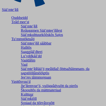
Sääʹmteʹǧǧ
Ouddseidd
Teâđ meeʹst
Sääʹmteʹǧǧ
Reâuggmen Sääʹmteeʹǧǧest
Sääʹmkulttuurkõõskõs Sajos
Tuʹmmstõktuâjj
Sääʹmteeʹǧǧ sååbbar
Halltõs
Saaǥǥjååʹđteei
Luʹvddkååʹdd
Vaaldâšm
Vaal
Sääʹmteʹǧǧlääʹjj meâldlaž õhttsažtåimmam- da
saǥstõõllâmõõlǥtõs
Jeeʹres tåimmorgaan
Vasttõsvuuʹd
Jieʹllemvueʹjj, vuõiggâdvuõtt da pirrõs
Škooultõs da mättmateriaal
Kulttuur
Sääʹmǩiõll
Sosiaal da tiõrvâsvuõtt