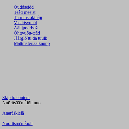
Ouddseidd
Teâđ meeʹst
Tuʹmmstõktuâjj
Vasttõsvuuʹd
Ääiʹjpoddsaž
Õhttvuõtt-teâđ
Jåårǥlõʹtti da tuulk
Mättmateriaalkaupp
Skip to content
Nuõrttsääʹmǩiõll
nuo
Anarâškielâ
Nuõrttsääʹmǩiõll