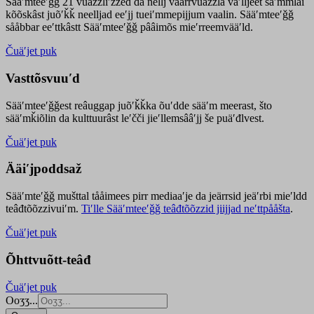
Sääʹmteeʹǧǧ 21 vuäzzliʹžžed da nellj väärrvuäzzla vaʹlljeet säʹmmlai
kõõskâst juõʹǩǩ neelljad eeʹjj tueiʹmmepijjum vaalin. Sääʹmteeʹǧǧ
sååbbar eeʹttkâstt Sääʹmteeʹǧǧ pââimõs mieʹrreemvääʹld.
Čuäʹjet puk
Vasttõsvuuʹd
Sääʹmteeʹǧǧest
reâuggap
juõʹǩǩka
õuʹdde
sääʹm meer
ast
, što
sääʹmǩiõlin da kulttuurâst leʹčči jieʹllemsââʹjj še puäʹđlvest.
Čuäʹjet puk
Ääiʹjpoddsaž
Sääʹmteʹǧǧ mušttal tååimees pirr mediaaʹje da jeärrsid jeäʹrbi mieʹldd
teâđtõõzzivuiʹm.
Tiʹlle Sääʹmteeʹǧǧ teâđtõõzzid jiijjad neʹttpååšta
.
Čuäʹjet puk
Õhttvuõtt-teâđ
Čuäʹjet puk
Ooʒʒ...