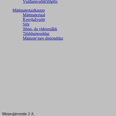
Vuällamvuõttčiõlǥtõs
Mättmateriaalkaupp
Mättmateriaal
Ǩeerjlažvuõtt
Siõr
Jiõnn- da videoruâkk
Tiõddumouddaz
Määusteʹmes digiouddaz
Menesjärventie 2 A