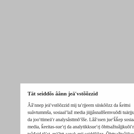
Tät seiddõs âânn jeäʹvstõõzzid
Ââʹnnep jeäʹvstõõzzid mij taʹrjjeem siiskõõzz da ǩeittsi
suåvtummša, sosiaalʼlaž media jiijjâsnallšemvuõđi tuärj
da jooʹttimeäʹr analysâsttmõʹšše. Lââʹssen jueʹǩǩep sosia
media, ǩeeitas-sueʹrj da analytikksueʹrj õhttsažtuâjjkuõiʹ
teâđaid tõʹst, mäʹhtt aanak mij seiddõõzz. Õhttsažtuâjjku