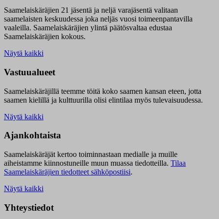
Saamelaiskäräjien 21 jäsentä ja neljä varajäsentä valitaan
saamelaisten keskuudessa joka neljäs vuosi toimeenpantavilla
vaaleilla. Saamelaiskäräjien ylintä päätösvaltaa edustaa
Saamelaiskäräjien kokous.
Näytä kaikki
Vastuualueet
Saamelaiskäräjillä t
eemme töitä koko saamen kansan eteen, jotta
saamen kielillä ja kulttuurilla olisi elintilaa myös tulevaisuudessa.
Näytä kaikki
Ajankohtaista
Saamelaiskäräjät kertoo toiminnastaan medialle ja muille
aiheistamme kiinnostuneille muun muassa tiedotteilla.
Tilaa
Saamelaiskäräjien tiedotteet sähköpostiisi
.
Näytä kaikki
Yhteystiedot