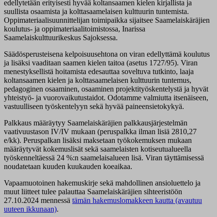
edellytetään erityisesti hyvää koltansaamen kielen kirjallista ja
suullista osaamista ja kolttasaamelaisen kulttuurin tuntemista.
Oppimateriaalisuunnittelijan toimipaikka sijaitsee Saamelaiskäräjien
koulutus- ja oppimateriaalitoimistossa, Inarissa
Saamelaiskulttuurikeskus Sajoksessa.
Säädösperusteisena kelpoisuusehtona on viran edellyttämä koulutus
ja lisäksi vaaditaan saamen kielen taitoa (asetus 1727/95). Viran
menestyksellistä hoitamista edesauttaa soveltuva tutkinto, laaja
koltansaamen kielen ja kolttasaamelaisen kulttuurin tuntemus,
pedagoginen osaaminen, osaaminen projektityöskentelystä ja hyvät
yhteistyö- ja vuorovaikutustaidot. Odotamme valmiutta itsenäiseen,
vastuulliseen työskentelyyn sekä hyvää paineensietokykyä.
Palkkaus määräytyy Saamelaiskäräjien palkkausjärjestelmän
vaativuustason IV/IV mukaan (peruspalkka ilman lisiä 2810,27
e/kk). Peruspalkan lisäksi maksetaan työkokemuksen mukaan
määräytyvät kokemuslisät sekä saamelaisten kotiseutualueella
työskenneltäessä 24 %:n saamelaisalueen lisä. Viran täyttämisessä
noudatetaan kuuden kuukauden koeaikaa.
Vapaamuotoinen hakemuskirje sekä mahdollinen ansioluettelo ja
muut liitteet tulee palauttaa Saamelaiskäräjien sihteeristöön
27.10.2024 mennessä
tämän hakemuslomakkeen kautta (avautuu
uuteen ikkunaan)
.