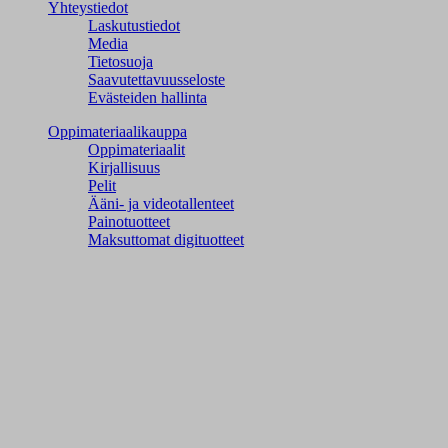
Yhteystiedot
Laskutustiedot
Media
Tietosuoja
Saavutettavuusseloste
Evästeiden hallinta
Oppimateriaalikauppa
Oppimateriaalit
Kirjallisuus
Pelit
Ääni- ja videotallenteet
Painotuotteet
Maksuttomat digituotteet