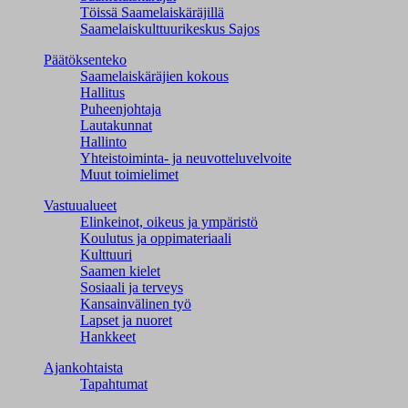
Töissä Saamelaiskäräjillä
Saamelaiskulttuuri­keskus Sajos
Päätöksenteko
Saamelaiskäräjien kokous
Hallitus
Puheenjohtaja
Lautakunnat
Hallinto
Yhteistoiminta- ja neuvotteluvelvoite
Muut toimielimet
Vastuualueet
Elinkeinot, oikeus ja ympäristö
Koulutus ja oppimateriaali
Kulttuuri
Saamen kielet
Sosiaali ja terveys
Kansainvälinen työ
Lapset ja nuoret
Hankkeet
Ajankohtaista
Tapahtumat