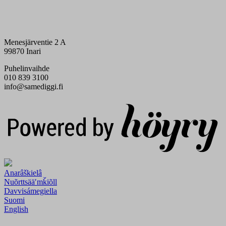
Menesjärventie 2 A
99870 Inari
Puhelinvaihde
010 839 3100
info@samediggi.fi
Digi- ja mainostoimisto Höyry Rovaniemi ja Oulu
Anarâškielâ
Nuõrttsääʹmǩiõll
Davvisámegiella
Suomi
English