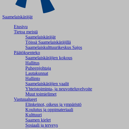
Saamelaiskäräjät
Etusivu
Tietoa meistä
Saamelaiskäräjät
Töissä Saamelaiskäräjillä
Saamelaiskulttuuri­keskus Sajos
Päätöksenteko
Saamelaiskäräjien kokous
Hallitus
Puheenjohtaja
Lautakunnat
Hallinto
Saamelaiskäräjien vaalit
Yhteistoiminta- ja neuvotteluvelvoite
Muut toimielimet
Vastuualueet
Elinkeinot, oikeus ja ympäristö
Koulutus ja oppimateriaali
Kulttuuri
Saamen kielet
Sosiaali ja terveys