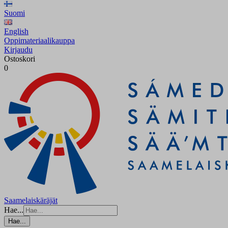
Suomi
English
Oppimateriaalikauppa
Kirjaudu
Ostoskori
0
Saamelaiskäräjät
Hae...
Hae...