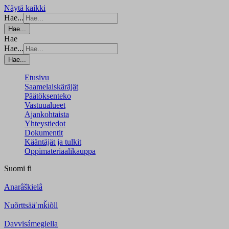
Näytä kaikki
Hae...
Hae...
Hae
Hae...
Hae...
Etusivu
Saamelaiskäräjät
Päätöksenteko
Vastuualueet
Ajankohtaista
Yhteystiedot
Dokumentit
Kääntäjät ja tulkit
Oppimateriaalikauppa
Suomi
fi
Anarâškielâ
Nuõrttsääʹmǩiõll
Davvisámegiella