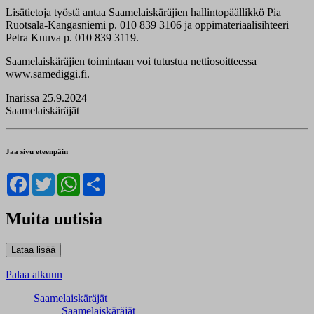
Lisätietoja työstä antaa Saamelaiskäräjien hallintopäällikkö Pia
Ruotsala-Kangasniemi p. 010 839 3106 ja oppimateriaalisihteeri
Petra Kuuva p. 010 839 3119.
Saamelaiskäräjien toimintaan voi tutustua nettiosoitteessa
www.samediggi.fi.
Inarissa 25.9.2024
Saamelaiskäräjät
Jaa sivu eteenpäin
Facebook
Twitter
WhatsApp
Share
Muita uutisia
Palaa alkuun
Saamelaiskäräjät
Saamelaiskäräjät