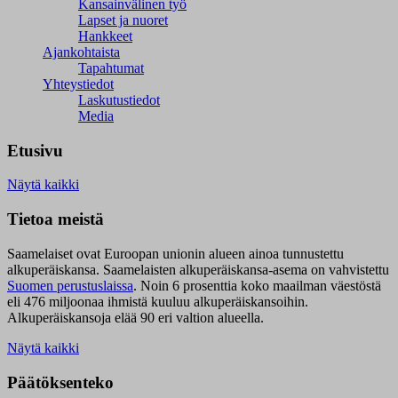
Kansainvälinen työ
Lapset ja nuoret
Hankkeet
Ajankohtaista
Tapahtumat
Yhteystiedot
Laskutustiedot
Media
Etusivu
Näytä kaikki
Tietoa meistä
Saamelaiset ovat Euroopan unionin alueen ainoa tunnustettu
alkuperäiskansa. Saamelaisten alkuperäiskansa-asema on vahvistettu
Suomen perustuslaissa
.
Noin 6 prosenttia koko maailman väestöstä
eli 476 miljoonaa ihmistä kuuluu alkuperäiskansoihin.
Alkuperäiskansoja elää 90 eri valtion alueella.
Näytä kaikki
Päätöksenteko