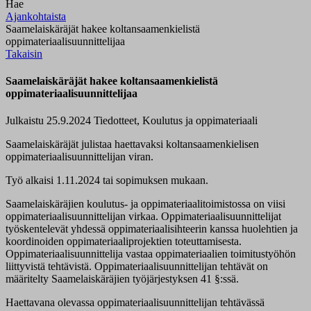
Hae
Ajankohtaista
Saamelaiskäräjät hakee koltansaamenkielistä
oppimateriaalisuunnittelijaa
Takaisin
Saamelaiskäräjät hakee koltansaamenkielistä
oppimateriaalisuunnittelijaa
Julkaistu 25.9.2024
Tiedotteet, Koulutus ja oppimateriaali
Saamelaiskäräjät julistaa haettavaksi koltansaamenkielisen
oppimateriaalisuunnittelijan viran.
Työ alkaisi 1.11.2024 tai sopimuksen mukaan.
Saamelaiskäräjien koulutus- ja oppimateriaalitoimistossa on viisi
oppimateriaalisuunnittelijan virkaa. Oppimateriaalisuunnittelijat
työskentelevät yhdessä oppimateriaalisihteerin kanssa huolehtien ja
koordinoiden oppimateriaaliprojektien toteuttamisesta.
Oppimateriaalisuunnittelija vastaa oppimateriaalien toimitustyöhön
liittyvistä tehtävistä. Oppimateriaalisuunnittelijan tehtävät on
määritelty Saamelaiskäräjien työjärjestyksen 41 §:ssä.
Haettavana olevassa oppimateriaalisuunnittelijan tehtävässä