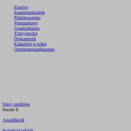
Etusivu
Saamelaiskäräjät
Päätöksenteko
Vastuualueet
Ajankohtaista
Yhteystiedot
Dokumentit
Kääntäjät ja tulkit
Oppimateriaalikauppa
Siirry sisältöön
Suomi
fi
Anarâškielâ
Nuõrttsääʹmǩiõll