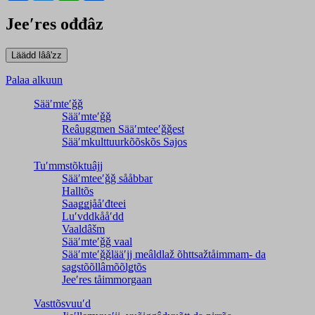
Jeeʹres ođđâz
Palaa alkuun
Sääʹmteʹǧǧ
Sääʹmteʹǧǧ
Reâuggmen Sääʹmteeʹǧǧest
Sääʹmkulttuurkõõskõs Sajos
Tuʹmmstõktuâjj
Sääʹmteeʹǧǧ sååbbar
Halltõs
Saaǥǥjååʹđteei
Luʹvddkååʹdd
Vaaldâšm
Sääʹmteʹǧǧ vaal
Sääʹmteʹǧǧlääʹjj meâldlaž õhttsažtåimmam- da
saǥstõõllâmõõlǥtõs
Jeeʹres tåimmorgaan
Vasttõsvuuʹd