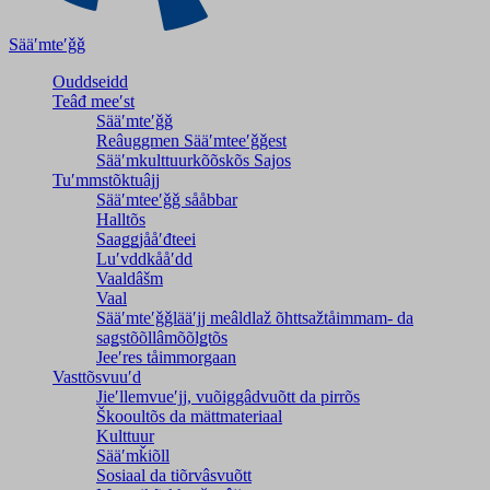
Sääʹmteʹǧǧ
Ouddseidd
Teâđ meeʹst
Sääʹmteʹǧǧ
Reâuggmen Sääʹmteeʹǧǧest
Sääʹmkulttuurkõõskõs Sajos
Tuʹmmstõktuâjj
Sääʹmteeʹǧǧ sååbbar
Halltõs
Saaǥǥjååʹđteei
Luʹvddkååʹdd
Vaaldâšm
Vaal
Sääʹmteʹǧǧlääʹjj meâldlaž õhttsažtåimmam- da
saǥstõõllâmõõlǥtõs
Jeeʹres tåimmorgaan
Vasttõsvuuʹd
Jieʹllemvueʹjj, vuõiggâdvuõtt da pirrõs
Škooultõs da mättmateriaal
Kulttuur
Sääʹmǩiõll
Sosiaal da tiõrvâsvuõtt