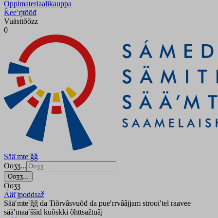
Oppimateriaalikauppa
Ǩeeʹrjtõõđ
Vuästtõõzz
0
Sääʹmteʹǧǧ
Ooʒʒ...
Ooʒʒ...
Ooʒʒ
Ääiʹjpoddsaž
Sääʹmteʹǧǧ da Tiõrvâsvuõđ da pueʹrrvââjjam strooiʹtel raavee
sääʹmaaʹššid kuõskki õhttsažtuâj