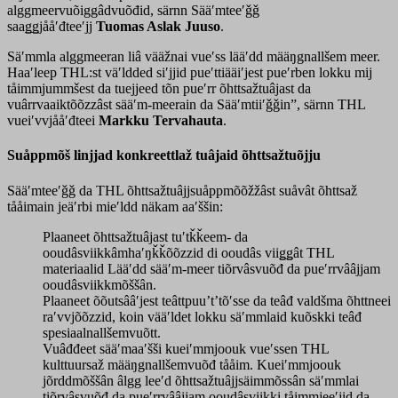
alggmeervuõiggâdvuõđid, särnn Sääʹmteeʹǧǧ
saaǥǥjååʹđteeʹjj
Tuomas Aslak Juuso
.
Säʹmmla alggmeeran liâ vääžnai vueʹss lääʹdd määŋgnallšem meer.
Haaʹleep THL:st väʹldded siʹjjid pueʹttiääiʹjest pueʹrben lokku mij
tåimmjummšest da tuejjeed tõn pueʹrr õhttsažtuâjast da
vuârrvaaiktõõzzâst sääʹm-meerain da Sääʹmtiiʹǧǧin”, särnn THL
vueiʹvvjååʹđteei
Markku Tervahauta
.
Suåppmõš linjjad konkreettlaž tuâjaid õhttsažtuõjju
Sääʹmteeʹǧǧ da THL õhttsažtuâjjsuåppmõõžžâst suåvât õhttsaž
tååimain jeäʹrbi mieʹldd näkam aaʹššin:
Plaaneet õhttsažtuâjast tuʹtǩǩeem- da
ooudâsviikkâmhaʹŋǩǩõõzzid di ooudâs viiǥǥât THL
materiaalid Lääʹdd sääʹm-meer tiõrvâsvuõđ da pueʹrrvââjjam
ooudâsviikkmõššân.
Plaaneet õõutsââʹjest teâttpuuʼtʼtõʹsse da teâđ valdšma õhttneei
raʹvvjõõzzid, koin vääʹldet lokku säʹmmlaid kuõskki teâđ
spesiaalnallšemvuõtt.
Vuâđđeet sääʹmaaʹšši kueiʹmmjoouk vueʹssen THL
kulttuursaž määŋgnallšemvuõđ tååim. Kueiʹmmjoouk
jõrddmõššân âlgg leeʹd õhttsažtuâjjsäimmõssân säʹmmlai
tiõrvâsvuõđ da pueʹrrvââjjam ooudâsviikki tåimmjeeʹjid da