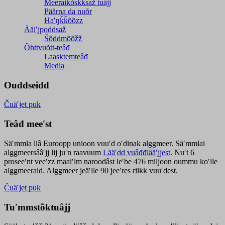
Meeraikõskksaž tuâjj
Päärna da nuõr
Haʹŋǩǩõõzz
Ääiʹjpoddsaž
Šõddmõõžž
Õhttvuõtt-teâđ
Laasktemteâđ
Media
Ouddseidd
Čuäʹjet puk
Teâđ meeʹst
Säʹmmla liâ Euroopp unioon vuuʹd oʹdinak alggmeer. Säʹmmlai
alggmeersââʹjj lij juʹn raavuum
Lääʹdd vuâđđlääʹjjest
. Nuʹt 6
proseeʹnt veeʹzz maaiʹlm naroodâst leʹbe 476 miljoon oummu koʹlle
alggmeeraid. Alggmeer jeäʹlle 90 jeeʹres riikk vuuʹdest.
Čuäʹjet puk
Tuʹmmstõktuâjj