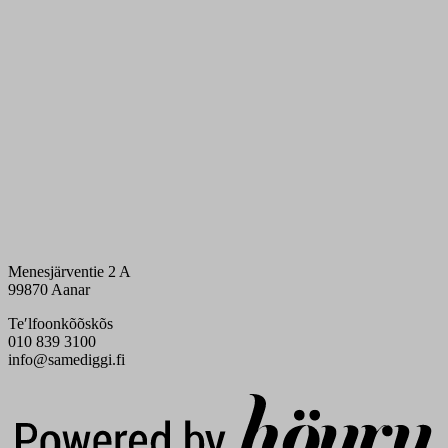
Menesjärventie 2 A
99870 Aanar
Teʹlfoonkõõskõs
010 839 3100
info@samediggi.fi
Digi- ja mainostoimisto Höyry Rovaniemi ja Oulu