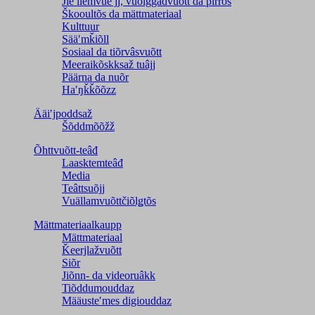
Jieʹllemvueʹjj, vuõiggâdvuõtt da pirrõs
Škooultõs da mättmateriaal
Kulttuur
Sääʹmǩiõll
Sosiaal da tiõrvâsvuõtt
Meeraikõskksaž tuâjj
Päärna da nuõr
Haʹŋǩǩõõzz
Ääiʹjpoddsaž
Šõddmõõžž
Õhttvuõtt-teâđ
Laasktemteâđ
Media
Teâttsuõjj
Vuällamvuõttčiõlǥtõs
Mättmateriaalkaupp
Mättmateriaal
Ǩeerjlažvuõtt
Siõr
Jiõnn- da videoruâkk
Tiõddumouddaz
Määusteʹmes digiouddaz