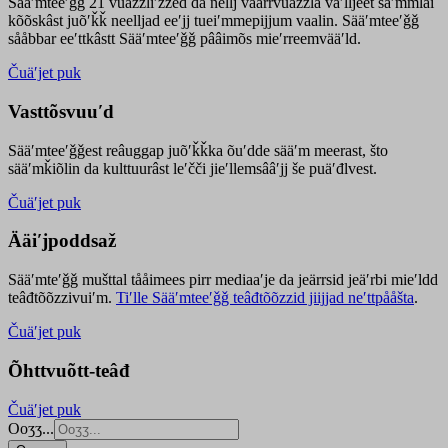
Sääʹmteeʹǧǧ 21 vuäzzliʹžžed da nellj väärrvuäzzla vaʹlljeet säʹmmlai
kõõskâst juõʹǩǩ neelljad eeʹjj tueiʹmmepijjum vaalin. Sääʹmteeʹǧǧ
sååbbar eeʹttkâstt Sääʹmteeʹǧǧ pââimõs mieʹrreemvääʹld.
Čuäʹjet puk
Vasttõsvuuʹd
Sääʹmteeʹǧǧest
reâuggap
juõʹǩǩka
õuʹdde
sääʹm meer
ast
, što
sääʹmǩiõlin da kulttuurâst leʹčči jieʹllemsââʹjj še puäʹđlvest.
Čuäʹjet puk
Ääiʹjpoddsaž
Sääʹmteʹǧǧ mušttal tååimees pirr mediaaʹje da jeärrsid jeäʹrbi mieʹldd
teâđtõõzzivuiʹm.
Tiʹlle Sääʹmteeʹǧǧ teâđtõõzzid jiijjad neʹttpååšta
.
Čuäʹjet puk
Õhttvuõtt-teâđ
Čuäʹjet puk
Ooʒʒ...