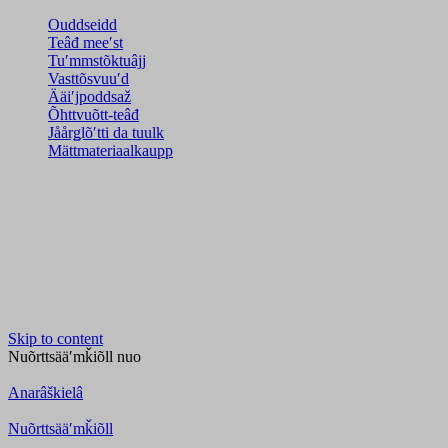
Ouddseidd
Teâđ meeʹst
Tuʹmmstõktuâjj
Vasttõsvuuʹd
Ääiʹjpoddsaž
Õhttvuõtt-teâđ
Jåårǥlõʹtti da tuulk
Mättmateriaalkaupp
Skip to content
Nuõrttsääʹmǩiõll
nuo
Anarâškielâ
Nuõrttsääʹmǩiõll