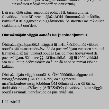
ainsmâʹtted teâđjååttmõõžž da õhttsažtuâj.
Lââʹssen õhttsažtuâjjsuåppmõš põhtt THL tåimmjummša
täävtõõzzid, koin lââʹzztet tuâjlažkååʹdd silttummuž sääʹmǩiõlin,
kulttuurâst da alggmeer vuõiggâdvuõđin. Še stroiʹttel sääʹmǩiõllsaž
saakkummuž oouʹdeet.
Õhttsažtuâjain viiǥǥât ooudâs laaʹjji teâuddjummuž.
Õhttsažtuâjjsuåppmõõžž tuâǥǥast lij THL ǩiččlõõttmõš viikkâd
ooudâs sääʹm-meer tiõrvâsvuõđ da pueʹrrvââjjam vueʹssen stroiʹttel
lääʹjjmeâldlaž tuâj viikkâd ooudâs Lääʹdd meer tiõrvâsvuõđ da
pueʹrrvââjjam. Sääʹmteeʹǧǧ lääʹjjmeâldlaž tuâjj lij čõõđ viikkâd
sääʹm kulttuurjiõččvaaldâšm da âʹlnn ââʹnned säʹmmlai ǩiõl da
kulttuur.
Õhttsažtuâjain viiǥǥât ooudâs še ÕM čõõđtõõzz alggmeerai
vuõiggâdvuõđin (A/RES/61/295) da alggmeerai
maaiʹlmkonfereʹnssen tobddum ÕM õõlmâs-såbbar õll tääʹzz
tiuddsåbbar loppäʹššǩeeʹrj (A/RES/69/2) täävtõõzzid, koin viiǥǥât
ooudâs säʹmmlai tiõrvâsvuõđ da pueʹrrvââjjam.
Lââʹssteâđ