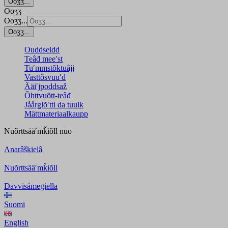
Ooʒʒ...
Ooʒʒ
Ooʒʒ...
Ooʒʒ...
Ouddseidd
Teâđ meeʹst
Tuʹmmstõktuâjj
Vasttõsvuuʹd
Ääiʹjpoddsaž
Õhttvuõtt-teâđ
Jåårǥlõʹtti da tuulk
Mättmateriaalkaupp
Nuõrttsääʹmǩiõll
nuo
Anarâškielâ
Nuõrttsääʹmǩiõll
Davvisámegiella
Suomi
English