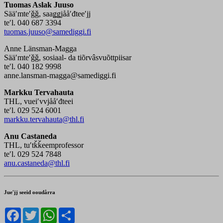
Tuomas Aslak Juuso
Sääʹmteʹǧǧ, saaǥǥjååʹđteeʹjj
teʹl. 040 687 3394
tuomas.juuso@samediggi.fi
Anne Länsman-Magga
Sääʹmteʹǧǧ, sosiaal- da tiõrvâsvuõttpiisar
teʹl. 040 182 9998
anne.lansman-magga@samediggi.fi
Markku Tervahauta
THL, vueiʹvvjååʹđteei
teʹl. 029 524 6001
markku.tervahauta@thl.fi
Anu Castaneda
THL, tuʹtǩǩeemprofessor
teʹl. 029 524 7848
anu.castaneda@thl.fi
Jueʹjj seeid ooudårra
Facebook
Twitter
WhatsApp
Share