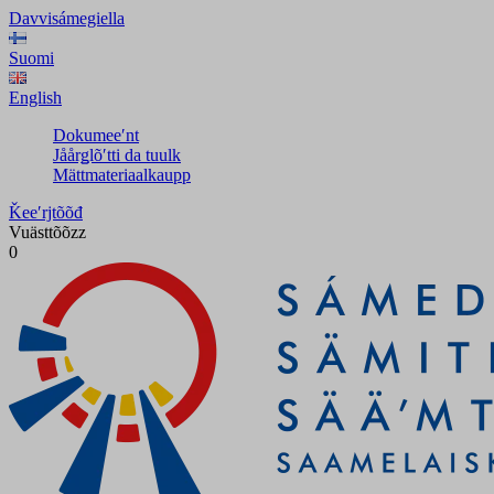
Davvisámegiella
Suomi
English
Dokumeeʹnt
Jåårǥlõʹtti da tuulk
Mättmateriaalkaupp
Ǩeeʹrjtõõđ
Vuästtõõzz
0