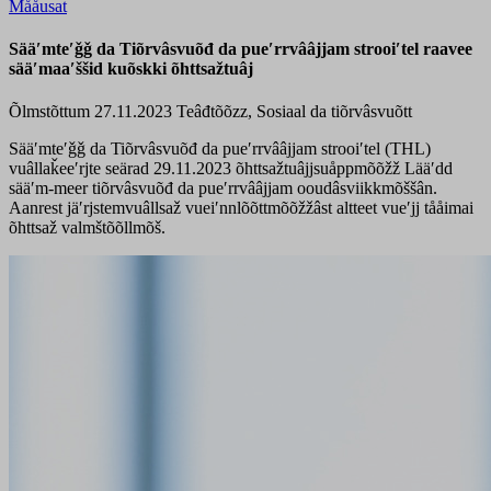
Mååusat
Sääʹmteʹǧǧ da Tiõrvâsvuõđ da pueʹrrvââjjam strooiʹtel raavee
sääʹmaaʹššid kuõskki õhttsažtuâj
Õlmstõttum 27.11.2023
Teâđtõõzz, Sosiaal da tiõrvâsvuõtt
Sääʹmteʹǧǧ da Tiõrvâsvuõđ da pueʹrrvââjjam strooiʹtel (THL)
vuâllaǩeeʹrjte seärad 29.11.2023 õhttsažtuâjjsuåppmõõžž Lääʹdd
sääʹm-meer tiõrvâsvuõđ da pueʹrrvââjjam ooudâsviikkmõššân.
Aanrest jäʹrjstemvuâllsaž vueiʹnnlõõttmõõžžâst altteet vueʹjj tååimai
õhttsaž valmštõõllmõš.