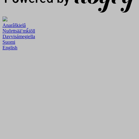
Anarâškielâ
Nuõrttsääʹmǩiõll
Davvisámegiella
Suomi
English