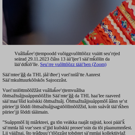
Vuâllaǩeeʹrjtempoodd vuõiggvuõlttõõzz vuäitt seuʹrrjed
seärad 29.11.2023 čiâss 13 ääʹljeeʹl sääʹmǩiõlin da
lääʹddǩiõʹlle.
Seuʹrre vuõlttõõzz tääiʹben (Zoom)
Sääʹmteeʹǧǧ da THL jååʹđteeʹj vueiʹnnlâʹtte Aanrest
Sääʹmkulttuurkõõskõs Sajoozzâst.
Vueiʹnnlõttmõõžžâst vuâllaǩeeʹrjtemvuâllsa
õhttsažtuâjjsuåppmõõžžin Sääʹmteʹǧǧ da THL haaʹlee raaveed
sääʹmaaʹššid kuõskki õhttsažtuâj. Õhttsažtuâjjsuåppmõš âânn seʹst
piirieeʹjji šõddi õhttsažtuâjjsaǥstõõllmõõžžid, koin suåvât tääʹrǩben
piirieeʹjji šõddi tååimain.
”Suåppmõš lij miârkteei, ǥu tõn veäkka raajât rajjsid, kooi pääiʹǩ
säʹmmla liâ vueʹssen siʹjjid kuõskki proseeʹssin da tõi plaanummšest.
Lij vääžnai, što teâđpuuʹtʼtõõzzâst tobdstet säʹmmlai kollektiivlaž